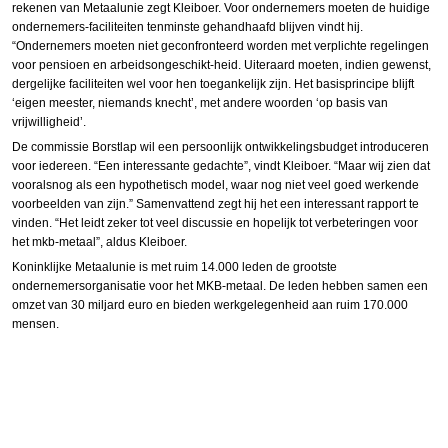
rekenen van Metaalunie zegt Kleiboer. Voor ondernemers moeten de huidige
ondernemers-faciliteiten tenminste gehandhaafd blijven vindt hij.
“Ondernemers moeten niet geconfronteerd worden met verplichte regelingen
voor pensioen en arbeidsongeschikt-heid. Uiteraard moeten, indien gewenst,
dergelijke faciliteiten wel voor hen toegankelijk zijn. Het basisprincipe blijft
‘eigen meester, niemands knecht’, met andere woorden ‘op basis van
vrijwilligheid’.
De commissie Borstlap wil een persoonlijk ontwikkelingsbudget introduceren
voor iedereen. “Een interessante gedachte”, vindt Kleiboer. “Maar wij zien dat
vooralsnog als een hypothetisch model, waar nog niet veel goed werkende
voorbeelden van zijn.” Samenvattend zegt hij het een interessant rapport te
vinden. “Het leidt zeker tot veel discussie en hopelijk tot verbeteringen voor
het mkb-metaal”, aldus Kleiboer.
Koninklijke Metaalunie is met ruim 14.000 leden de grootste
ondernemersorganisatie voor het MKB-metaal. De leden hebben samen een
omzet van 30 miljard euro en bieden werkgelegenheid aan ruim 170.000
mensen.