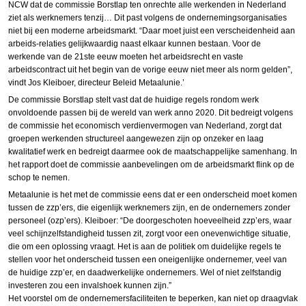
NCW dat de commissie Borstlap ten onrechte alle werkenden in Nederland
ziet als werknemers tenzij… Dit past volgens de ondernemingsorganisaties
niet bij een moderne arbeidsmarkt. “Daar moet juist een verscheidenheid aan
arbeids-relaties gelijkwaardig naast elkaar kunnen bestaan. Voor de
werkende van de 21ste eeuw moeten het arbeidsrecht en vaste
arbeidscontract uit het begin van de vorige eeuw niet meer als norm gelden”,
vindt Jos Kleiboer, directeur Beleid Metaalunie.’
De commissie Borstlap stelt vast dat de huidige regels rondom werk
onvoldoende passen bij de wereld van werk anno 2020. Dit bedreigt volgens
de commissie het economisch verdienvermogen van Nederland, zorgt dat
groepen werkenden structureel aangewezen zijn op onzeker en laag
kwalitatief werk en bedreigt daarmee ook de maatschappelijke samenhang. In
het rapport doet de commissie aanbevelingen om de arbeidsmarkt flink op de
schop te nemen.
Metaalunie is het met de commissie eens dat er een onderscheid moet komen
tussen de zzp’ers, die eigenlijk werknemers zijn, en de ondernemers zonder
personeel (ozp’ers). Kleiboer: “De doorgeschoten hoeveelheid zzp’ers, waar
veel schijnzelfstandigheid tussen zit, zorgt voor een onevenwichtige situatie,
die om een oplossing vraagt. Het is aan de politiek om duidelijke regels te
stellen voor het onderscheid tussen een oneigenlijke ondernemer, veel van
de huidige zzp’er, en daadwerkelijke ondernemers. Wel of niet zelfstandig
investeren zou een invalshoek kunnen zijn.”
Het voorstel om de ondernemersfaciliteiten te beperken, kan niet op draagvlak