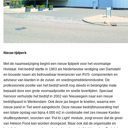
Nieuw tijdperk
Met de naamswijziging begint een nieuw tijdperk voor het voormalige
Holstaal. Het bedrijf startte in 1963 als Nederlandse vestiging van Damstahl
en bouwde naam als betrouwbaar leverancier van RVS- componenten en
adviseur van klanten in de zuivel- en voedingsmiddelenindustrie. De
professionele positie van het bedrijf wordt nog steeds in belangrijke mate
bepaald door een grote voorraadpositie en snelle levertijden. Speciaal
hiervoor verhuisde het bedrijf in 2002 van Nieuwegein naar een nieuw
bedrijfspand in Werkendam. Ook deze jas begon te knellen, waarna een
nieuw pand in Tiel werd aangekocht. Deze nieuwe bedrijfshuisvesting met
een totale opslag van bijna 4.000 m2 in combinatie met zes nieuwe Kardex
shuttlesystemen, voorzien van ‘Put to Light’ module, zorgt ervoor dat de groei
van Heleon Food kan worden doorgezet. Maar ook dat de organisatie en