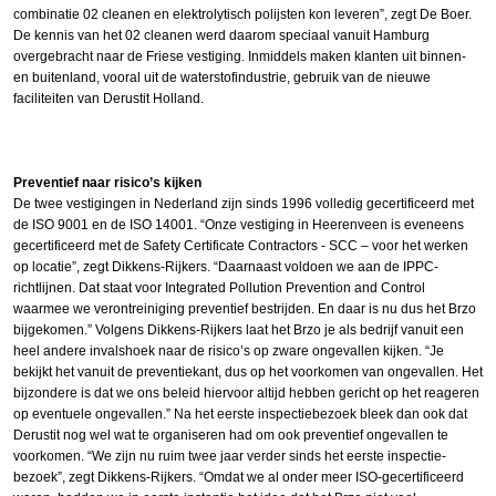
combinatie 02 cleanen en elektrolytisch polijsten kon leveren”, zegt De Boer.
De kennis van het 02 cleanen werd daarom speciaal vanuit Hamburg
overgebracht naar de Friese vestiging. Inmiddels maken klanten uit binnen-
en buitenland, vooral uit de waterstofindustrie, gebruik van de nieuwe
faciliteiten van Derustit Holland.
Preventief naar risico’s kijken
De twee vestigingen in Nederland zijn sinds 1996 volledig gecertificeerd met
de ISO 9001 en de ISO 14001. “Onze vestiging in Heerenveen is eveneens
gecertificeerd met de Safety Certificate Contractors - SCC – voor het werken
op locatie”, zegt Dikkens-Rijkers. “Daarnaast voldoen we aan de IPPC-
richtlijnen. Dat staat voor Integrated Pollution Prevention and Control
waarmee we verontreiniging preventief bestrijden. En daar is nu dus het Brzo
bijgekomen.” Volgens Dikkens-Rijkers laat het Brzo je als bedrijf vanuit een
heel andere invalshoek naar de risico’s op zware ongevallen kijken. “Je
bekijkt het vanuit de preventiekant, dus op het voorkomen van ongevallen. Het
bijzondere is dat we ons beleid hiervoor altijd hebben gericht op het reageren
op eventuele ongevallen.” Na het eerste inspectiebezoek bleek dan ook dat
Derustit nog wel wat te organiseren had om ook preventief ongevallen te
voorkomen. “We zijn nu ruim twee jaar verder sinds het eerste inspectie­
bezoek”, zegt Dikkens-Rijkers. “Omdat we al onder meer ISO-gecertificeerd