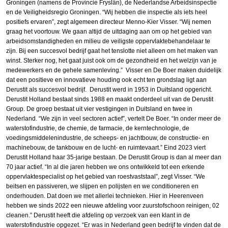
Groningen (namens de Provincie Fryslân), de Nederlandse Arbeidsinspectie
en de Veiligheidsregio Groningen. “Wij hebben die inspectie als iets heel
positiefs ervaren”, zegt algemeen directeur Menno-Kier Visser. “Wij nemen
graag het voortouw. We gaan altijd de uitdaging aan om op het gebied van
arbeidsomstandigheden en milieu de veiligste oppervlaktebehandelaar te
zijn. Bij een succesvol bedrijf gaat het tenslotte niet alleen om het maken van
winst. Sterker nog, het gaat juist ook om de gezondheid en het welzijn van je
medewerkers en de gehele samenleving.” Visser en De Boer maken duidelijk
dat een positieve en innovatieve houding ook echt ten grondslag ligt aan
Derustit als succesvol bedrijf. Derustit werd in 1953 in Duitsland opgericht.
Derustit Holland bestaat sinds 1988 en maakt onderdeel uit van de Derustit
Group. De groep bestaat uit vier vestigingen in Duitsland en twee in
Nederland. “We zijn in veel sectoren actief”, vertelt De Boer. “In onder meer de
waterstofindustrie, de chemie, de farmacie, de kerntechnologie, de
voedingsmiddelenindustrie, de scheeps- en jachtbouw, de constructie- en
machinebouw, de tankbouw en de lucht- en ruimtevaart.” Eind 2023 viert
Derustit Holland haar 35-jarige bestaan. De Derustit Group is dan al meer dan
70 jaar actief. “In al die jaren hebben we ons ontwikkeld tot een erkende
oppervlakte­specialist op het gebied van roestvaststaal”, zegt Visser. “We
beitsen en passiveren, we slijpen en polijsten en we conditioneren en
onderhouden. Dat doen we met allerlei technieken. Hier in Heerenveen
hebben we sinds 2022 een nieuwe afdeling voor zuurstofschoon reinigen, 02
cleanen.” Derustit heeft die afdeling op verzoek van een klant in de
waterstofindustrie opgezet. “Er was in Nederland geen bedrijf te vinden dat de