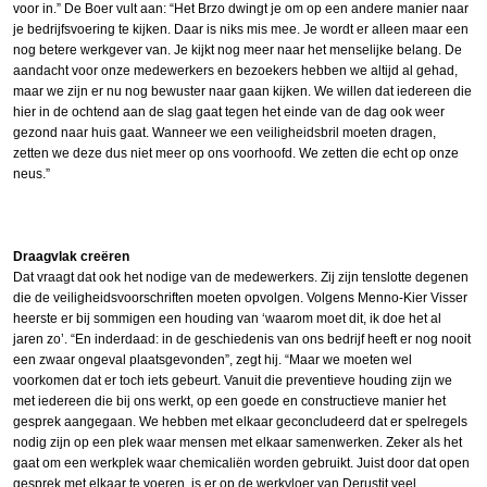
voor in.” De Boer vult aan: “Het Brzo dwingt je om op een andere manier naar
je bedrijfsvoering te kijken. Daar is niks mis mee. Je wordt er alleen maar een
nog betere werkgever van. Je kijkt nog meer naar het menselijke belang. De
aandacht voor onze medewerkers en bezoekers hebben we altijd al gehad,
maar we zijn er nu nog bewuster naar gaan kijken. We willen dat iedereen die
hier in de ochtend aan de slag gaat tegen het einde van de dag ook weer
gezond naar huis gaat. Wanneer we een veiligheidsbril moeten dragen,
zetten we deze dus niet meer op ons voorhoofd. We zetten die echt op onze
neus.”
Draagvlak creëren
Dat vraagt dat ook het nodige van de medewerkers. Zij zijn tenslotte degenen
die de veiligheidsvoorschriften moeten opvolgen. Volgens Menno-Kier Visser
heerste er bij sommigen een houding van ‘waarom moet dit, ik doe het al
jaren zo’. “En inderdaad: in de geschiedenis van ons bedrijf heeft er nog nooit
een zwaar ongeval plaatsgevonden”, zegt hij. “Maar we moeten wel
voorkomen dat er toch iets gebeurt. Vanuit die preventieve houding zijn we
met iedereen die bij ons werkt, op een goede en constructieve manier het
gesprek aangegaan. We hebben met elkaar geconcludeerd dat er spelregels
nodig zijn op een plek waar mensen met elkaar samenwerken. Zeker als het
gaat om een werkplek waar chemicaliën worden gebruikt. Juist door dat open
gesprek met elkaar te voeren, is er op de werkvloer van Derustit veel