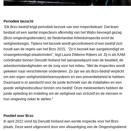
Periodiek bezocht
Elk Brzo-bedrijf krijgt periodiek bezoek van een inspectie­team. Dat team
bestaat uit een aantal inspecteurs afkomstig van het Wabo bevoegd gezag
(Brzo-omgevingsdiensten), de Nederlandse Arbeidsinspectie en/of de
veiligheidsregio. Tijdens het bezoek wordt gecontroleerd of een bedrijf zich
houdt aan de regels van het Brzo 2015. “Zo’n bezoek kan aangekondigd en
onaangekondigd plaatsvinden”, legt Laura Dikkens-Rijkers uit. Zij is als KAM-
coördinator binnen Derustit Holland het aanspreekpunt over de kwaliteit, de
arbeidsomstandigheden en de zorg voor het milieu. “Met de inspecties wordt
gekeken naar verschillende onderdelen. Zo zijn we als Brzo-bedrijf verplicht
om een eigen veiligheidsbeheerssysteem en een preventiebeleid te hebben.
Daarnaast is er aandacht voor de juiste techniek van de installaties en een
goede veiligheidscultuur binnen ons bedrijf. Onze medewerkers hebben de
juiste opleiding én instelling om de veiligheid van zichzelf en de mensen in
hun omgeving zeker te stellen.”
Positief over Brzo
In april 2022 vond bij Derustit Holland een eerste inspectie voor het Brzo
plaats. Deze werd uitgevoerd door een afvaar­diging van de Omgevingsdienst