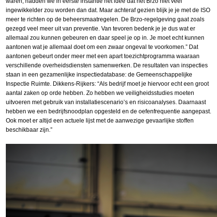
waren, hadden we in eerste instantie het idee dat het Brzo niet veel
ingewikkelder zou worden dan dat. Maar achteraf gezien blijk je je met de ISO
meer te richten op de beheersmaatregelen. De Brzo-regelgeving gaat zoals
gezegd veel meer uit van preventie. Van tevoren bedenk je je dus wat er
allemaal zou kunnen gebeuren en daar speel je op in. Je moet echt kunnen
aantonen wat je allemaal doet om een zwaar ongeval te voorkomen.” Dat
aantonen gebeurt onder meer met een apart toezicht­programma waaraan
verschillende overheidsdiensten samenwerken. De resultaten van inspecties
staan in een gezamenlijke inspectiedatabase: de Gemeenschappelijke
Inspectie Ruimte. Dikkens-Rijkers: “Als bedrijf moet je hiervoor echt een groot
aantal zaken op orde hebben. Zo hebben we veiligheidsstudies moeten
uitvoeren met gebruik van installatiescenario’s en risicoanalyses. Daarnaast
hebben we een bedrijfsnoodplan opgesteld en de oefenfrequentie aangepast.
Ook moet er altijd een actuele lijst met de aanwezige gevaarlijke stoffen
beschikbaar zijn.”