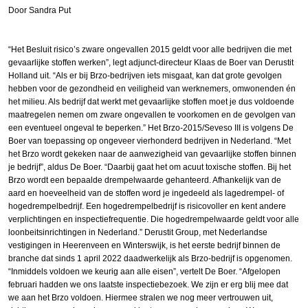
Door Sandra Put
“Het Besluit risico’s zware ongevallen 2015 geldt voor alle bedrijven die met
gevaarlijke stoffen werken”, legt adjunct-directeur Klaas de Boer van Derustit
Holland uit. “Als er bij Brzo-bedrijven iets misgaat, kan dat grote gevolgen
hebben voor de gezondheid en veiligheid van werknemers, omwonenden én
het milieu. Als bedrijf dat werkt met gevaarlijke stoffen moet je dus voldoende
maatregelen nemen om zware ongevallen te voorkomen en de gevolgen van
een eventueel ongeval te beperken.” Het Brzo-2015/Seveso III is volgens De
Boer van toepassing op ongeveer vierhonderd bedrijven in Nederland. “Met
het Brzo wordt gekeken naar de aanwezigheid van gevaarlijke stoffen binnen
je bedrijf”, aldus De Boer. “Daarbij gaat het om acuut toxische stoffen. Bij het
Brzo wordt een bepaalde drempelwaarde gehanteerd. Afhankelijk van de
aard en hoeveelheid van de stoffen word je ingedeeld als lagedrempel- of
hogedrempelbedrijf. Een hogedrempelbedrijf is risico­voller en kent andere
verplichtingen en inspectiefrequentie. Die hogedrempelwaarde geldt voor alle
loonbeitsinrichtingen in Nederland.” Derustit Group, met Nederlandse
vestigingen in Heerenveen en Winterswijk, is het eerste bedrijf binnen de
branche dat sinds 1 april 2022 daadwerkelijk als Brzo-bedrijf is opge­nomen.
“Inmiddels voldoen we keurig aan alle eisen”, vertelt De Boer. “Afgelopen
februari hadden we ons laatste inspectie­bezoek. We zijn er erg blij mee dat
we aan het Brzo voldoen. Hiermee stralen we nog meer vertrouwen uit,