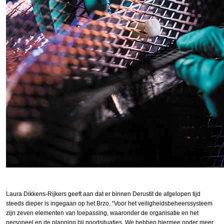
Laura Dikkens-Rijkers geeft aan dat er binnen Derustit de afgelopen tijd
steeds dieper is ingegaan op het Brzo. “Voor het veiligheidsbeheerssysteem
zijn zeven elementen van toepassing, waaronder de organisatie en het
personeel en de planning bij noodsituaties. We hebben hiermee onder meer