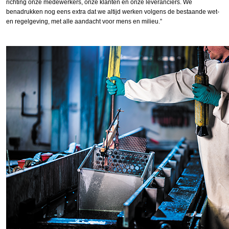
richting onze medewerkers, onze klanten en onze leveranciers. We
benadrukken nog eens extra dat we altijd werken volgens de bestaande wet-
en regelgeving, met alle aandacht voor mens en milieu.”