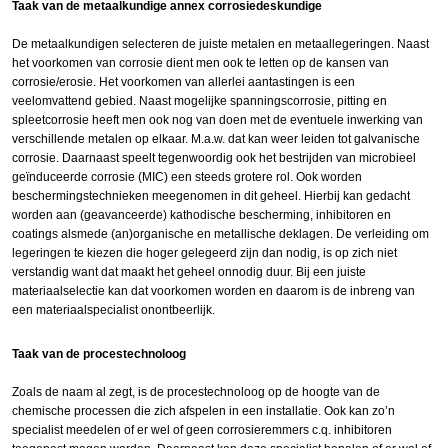
Taak van de metaalkundige annex corrosiedeskundige
De metaalkundigen selecteren de juiste metalen en metaallegeringen. Naast
het voorkomen van corrosie dient men ook te letten op de kansen van
corrosie/erosie. Het voorkomen van allerlei aantastingen is een
veelomvattend gebied. Naast mogelijke spanningscorrosie, pitting en
spleetcorrosie heeft men ook nog van doen met de eventuele inwerking van
verschillende metalen op elkaar. M.a.w. dat kan weer leiden tot galvanische
corrosie. Daarnaast speelt tegenwoordig ook het bestrijden van microbieel
geïnduceerde corrosie (MIC) een steeds grotere rol. Ook worden
beschermingstechnieken meegenomen in dit geheel. Hierbij kan gedacht
worden aan (geavanceerde) kathodische bescherming, inhibitoren en
coatings alsmede (an)organische en metallische deklagen. De verleiding om
legeringen te kiezen die hoger gelegeerd zijn dan nodig, is op zich niet
verstandig want dat maakt het geheel onnodig duur. Bij een juiste
materiaalselectie kan dat voorkomen worden en daarom is de inbreng van
een materiaalspecialist onontbeerlijk.
Taak van de procestechnoloog
Zoals de naam al zegt, is de procestechnoloog op de hoogte van de
chemische processen die zich afspelen in een installatie. Ook kan zo’n
specialist meedelen of er wel of geen corrosieremmers c.q. inhibitoren