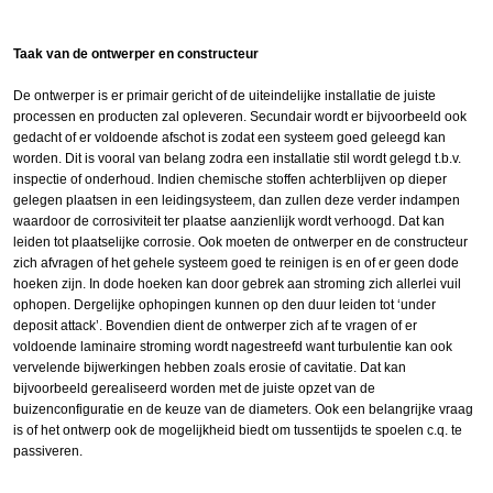
Taak van de ontwerper en constructeur
De ontwerper is er primair gericht of de uiteindelijke installatie de juiste
processen en producten zal opleveren. Secundair wordt er bijvoorbeeld ook
gedacht of er voldoende afschot is zodat een systeem goed geleegd kan
worden. Dit is vooral van belang zodra een installatie stil wordt gelegd t.b.v.
inspectie of onderhoud. Indien chemische stoffen achterblijven op dieper
gelegen plaatsen in een leidingsysteem, dan zullen deze verder indampen
waardoor de corrosiviteit ter plaatse aanzienlijk wordt verhoogd. Dat kan
leiden tot plaatselijke corrosie. Ook moeten de ontwerper en de constructeur
zich afvragen of het gehele systeem goed te reinigen is en of er geen dode
hoeken zijn. In dode hoeken kan door gebrek aan stroming zich allerlei vuil
ophopen. Dergelijke ophopingen kunnen op den duur leiden tot ‘under
deposit attack’. Bovendien dient de ontwerper zich af te vragen of er
voldoende laminaire stroming wordt nagestreefd want turbulentie kan ook
vervelende bijwerkingen hebben zoals erosie of cavitatie. Dat kan
bijvoorbeeld gerealiseerd worden met de juiste opzet van de
buizenconfiguratie en de keuze van de diameters. Ook een belangrijke vraag
is of het ontwerp ook de mogelijkheid biedt om tussentijds te spoelen c.q. te
passiveren.