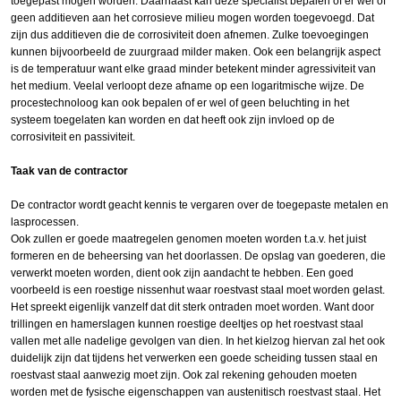
toegepast mogen worden. Daarnaast kan deze specialist bepalen of er wel of
geen additieven aan het corrosieve milieu mogen worden toegevoegd. Dat
zijn dus additieven die de corrosiviteit doen afnemen. Zulke toevoegingen
kunnen bijvoorbeeld de zuurgraad milder maken. Ook een belangrijk aspect
is de temperatuur want elke graad minder betekent minder agressiviteit van
het medium. Veelal verloopt deze afname op een logaritmische wijze. De
procestechnoloog kan ook bepalen of er wel of geen beluchting in het
systeem toegelaten kan worden en dat heeft ook zijn invloed op de
corrosiviteit en passiviteit.
Taak van de contractor
De contractor wordt geacht kennis te vergaren over de toegepaste metalen en
lasprocessen.
Ook zullen er goede maatregelen genomen moeten worden t.a.v. het juist
formeren en de beheersing van het doorlassen. De opslag van goederen, die
verwerkt moeten worden, dient ook zijn aandacht te hebben. Een goed
voorbeeld is een roestige nissenhut waar roestvast staal moet worden gelast.
Het spreekt eigenlijk vanzelf dat dit sterk ontraden moet worden. Want door
trillingen en hamerslagen kunnen roestige deeltjes op het roestvast staal
vallen met alle nadelige gevolgen van dien. In het kielzog hiervan zal het ook
duidelijk zijn dat tijdens het verwerken een goede scheiding tussen staal en
roestvast staal aanwezig moet zijn. Ook zal rekening gehouden moeten
worden met de fysische eigenschappen van austenitisch roestvast staal. Het