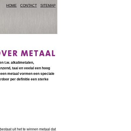
HOME
CONTACT
SITEMAP
OVER METAAL
 t.w. alkalimetalen,
zend, taai en veelal een hoog
 een metaal vormen een speciale
door per definitie een sterke
estaat uit het te winnen metaal dat