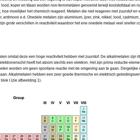
, lood, koper en titaan worden non-ferrometalen genoemd terwijl koolstofstaal en ro
, hoe moeilijker het chemisch reageert. Metalen die niet reageren met zuurstof e
er, antimoon e.d. Onedele metalen zijn aluminium, ijzer, zink, nikkel, lood, cadmium,
ijn grote verschillen in reactiviteit waardoor het ene onedele metaal veel sneller c
len omdat deze een hoge reactiviteit hebben met zuurstof. De alkalimetalen zijn lit
elektronenschil heeft het atoom slechts een elektron. Het zijn prima reductie-elem
ten worden om geen spontane reactie met de omgeving aan te gaan. Dergelijke m
aan. Alkalimetalen hebben een zeer goede thermische en elektrisch geleidingsver
blok I (zie afbeelding 1).