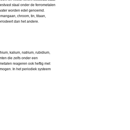
estvast staal onder de ferrometalen
n water worden edel genoemd.
 mangaan, chroom, tin, titaan,
orrodeert dan het andere.
hium, kalium, natrium, rubidium,
enten die zelfs onder een
etalen reageren ook heftig met
mogen. In het periodiek systeem