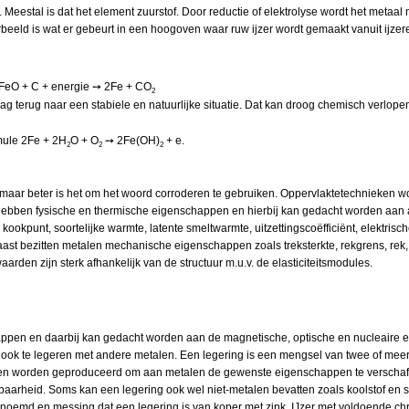
eestal is dat het element zuurstof. Door reductie of elektrolyse wordt het metaal
eeld is wat er gebeurt in een hoogoven waar ruw ijzer wordt gemaakt vanuit ijzere
 2FeO + C + energie ➙ 2Fe + CO
2
aag terug naar een stabiele en natuurlijke situatie. Dat kan droog chemisch verlope
mule 2Fe + 2H
O + O
➙ 2Fe(OH)
+ e.
2
2
2
maar beter is het om het woord corroderen te gebruiken. Oppervlaktetechnieken w
hebben fysische en thermische eigenschappen en hierbij kan gedacht worden aan
t, kookpunt, soortelijke warmte, latente smeltwarmte, uitzettingscoëfficiënt, elektris
t bezitten metalen mechanische eigenschappen zoals treksterkte, rekgrens, rek,
arden zijn sterk afhankelijk van de structuur m.u.v. de elasticiteitsmodules.
happen en daarbij kan gedacht worden aan de magnetische, optische en nucleaire
 ook te legeren met andere metalen. Een legering is een mengsel van twee of meer
en worden geproduceerd om aan metalen de gewenste eigenschappen te verschaffen
sbaarheid. Soms kan een legering ook wel niet-metalen bevatten zoals koolstof en 
genoemd en messing dat een legering is van koper met zink. IJzer met voldoende chro