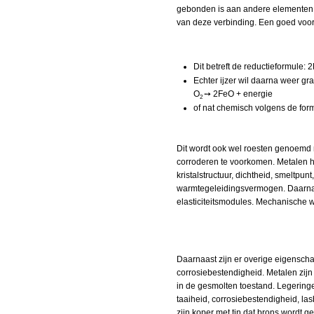
gebonden is aan andere elementen. M
van deze verbinding. Een goed voorb
Dit betreft de reductieformule:
Echter ijzer wil daarna weer gr
O
➙ 2FeO + energie
2
of nat chemisch volgens de for
Dit wordt ook wel roesten genoemd 
corroderen te voorkomen. Metalen 
kristalstructuur, dichtheid, smeltpun
warmtegeleidingsvermogen. Daarnaas
elasticiteitsmodules. Mechanische wa
Daarnaast zijn er overige eigensc
corrosiebestendigheid. Metalen zijn
in de gesmolten toestand. Legering
taaiheid, corrosiebestendigheid, la
zijn koper met tin dat brons wordt 