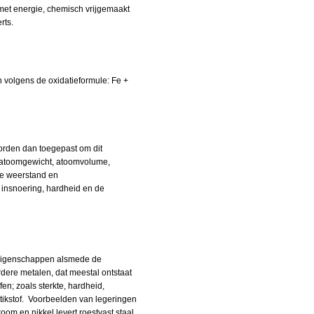
 met energie, chemisch vrijgemaakt
rts.
n volgens de oxidatieformule: Fe +
orden dan toegepast om dit
 atoomgewicht, atoomvolume,
che weerstand en
 insnoering, hardheid en de
 eigenschappen alsmede de
dere metalen, dat meestal ontstaat
; zoals sterkte, hardheid,
stikstof. Voorbeelden van legeringen
om en nikkel levert roestvast staal