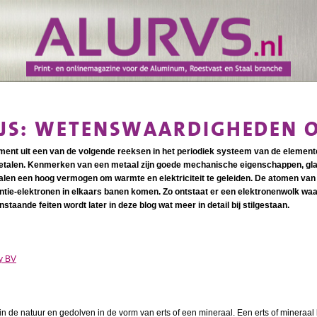
IJS: WETENSWAARDIGHEDEN 
ment uit een van de volgende reeksen in het periodiek systeem van de elementen
talen. Kenmerken van een metaal zijn goede mechanische eigenschappen, glan
len een hoog vermogen om warmte en elektriciteit te geleiden. De atomen van
ntie-elektronen in elkaars banen komen. Zo ontstaat er een elektronenwolk waar
taande feiten wordt later in deze blog wat meer in detail bij stilgestaan.
y BV
de natuur en gedolven in de vorm van erts of een mineraal. Een erts of mineraal b