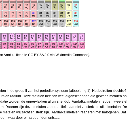
ron Armtuk, licentie CC BY-SA 3.0 via Wikimedia Commons).
en in de groep II van het periodiek systeem (afbeelding 1). Het betreffen slechts 6
um en radium. Deze metalen bezitten veel eigenschappen die gewone metalen ook be
datie worden de oppervlakken al vrij snel dof. Aardalkalimetalen hebben twee elekt
. Daarom zijn deze metalen zeer reactief maar niet zo sterk als alkalimetalen. De 
 metalen vrij zacht en sterk zijn. Aardalkalimetalen reageren met halogenen. Dat
 broom waardoor er halogeniden ontstaan.