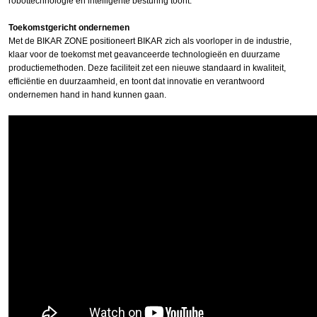
robottechnologie en intelligente besturing toont.
Toekomstgericht ondernemen
Met de BIKAR ZONE positioneert BIKAR zich als voorloper in de industrie,
klaar voor de toekomst met geavanceerde technologieën en duurzame
productiemethoden. Deze faciliteit zet een nieuwe standaard in kwaliteit,
efficiëntie en duurzaamheid, en toont dat innovatie en verantwoord
ondernemen hand in hand kunnen gaan.