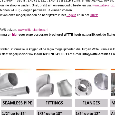
L ( 1.4404 ), 316Ti ( 1.4571 ), 321 ( 1.4541 ) & 321H ( 1.4878 ) met AD-W2, TuV etc 
 online shop te vinden. Snel, praktisch en eenvoudig bestellen via:
www.witte-shop
binnen 24 uur, 7 dagen per week uit kunnen voeren.
uk van onze mogelijkheden de bedrijfsfilm in het
Engels
en in het
Duits:
 RVS buizen:
www.witte-stainless.nl
ramma en
hier
voor onze corporate brochure
!
WITTE heeft natuurlijk ook de fitting
tellen, informatie te krijgen of de legio mogelijkheden die Jürgen Witte Stainless B
 staat dagelijks voor uw klaar!
Tel: 078 641 03 33
of e-mail
info@witte-stainless.n