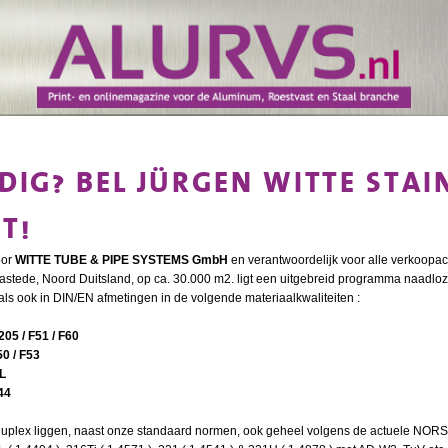
DIG? BEL JÜRGEN WITTE STAIN
T!
oor
WITTE TUBE & PIPE SYSTEMS GmbH
en verantwoordelijk voor alle verkoopac
stede, Noord Duitsland, op ca. 30.000 m2. ligt een uitgebreid programma naadloze
als ook in DIN/EN afmetingen in de volgende materiaalkwaliteiten :
05 / F51 / F60
0 / F53
4L
44
uplex liggen, naast onze standaard normen, ook geheel volgens de actuele NORSO