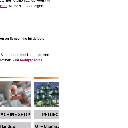
etc. het ligt allemaal op voorraad.
.com
We bezitten een eigen
en en flenzen die bij de buis
.V. te bieden heeft te bespreken.
l
of bekijk de
bedrijfspagina
.