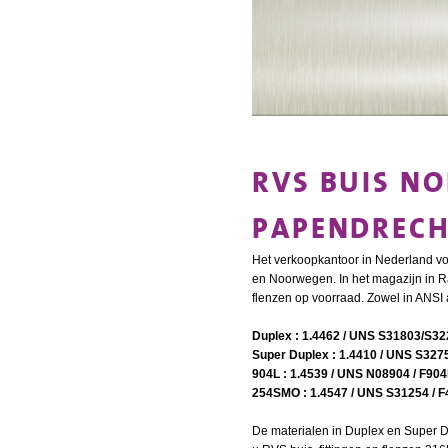
RVS BUIS NO
PAPENDRECH
Het verkoopkantoor in Nederland v
en Noorwegen. In het magazijn in Ra
flenzen op voorraad. Zowel in ANSI 
Duplex : 1.4462 / UNS S31803/S322
Super Duplex : 1.4410 / UNS S3275
904L : 1.4539 / UNS N08904 / F90
254SMO : 1.4547 / UNS S31254 / F
De materialen in Duplex en Super D