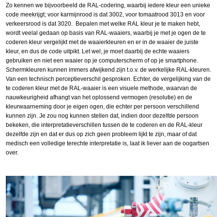
Zo kennen we bijvoorbeeld de RAL-codering, waarbij iedere kleur een unieke
code meekrijgt; voor karmijnrood is dat 3002, voor tomaatrood 3013 en voor
verkeersrood is dat 3020. Bepalen met welke RAL kleur je te maken hebt,
wordt veelal gedaan op basis van RAL-waaiers, waarbij je met je ogen de te
coderen kleur vergelijkt met de waaierkleuren en er in de waaier de juiste
kleur, en dus de code uitpikt. Let wel, je moet daarbij de echte waaiers
gebruiken en niet een waaier op je computerscherm of op je smartphone.
Schermkleuren kunnen immers afwijkend zijn t.o.v. de werkelijke RAL-kleuren.
Van een technisch perceptieverschil gesproken. Echter, de vergelijking van de
te coderen kleur met de RAL-waaier is een visuele methode, waarvan de
nauwkeurigheid afhangt van het oplossend vermogen (resolutie) en de
kleurwaarneming door je eigen ogen, die echter per persoon verschillend
kunnen zijn. Je zou nog kunnen stellen dat, indien door dezelfde persoon
bekeken, die interpretatieverschillen tussen de te coderen en de RAL-kleur
dezelfde zijn en dat er dus op zich geen probleem lijkt te zijn, maar of dat
medisch een volledige terechte interpretatie is, laat ik liever aan de oogartsen
over.