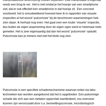
reeds een brug te ver. Het is niet omdat je het hoesje van een smartphone
ziet, dat er ook effectief een smartphone in dat hoesje zit. Een concreet
voorbeeld: het is onrustwekkend hoeveel keer ik in rapporten van visuele
inspecties al het woord ‘putcorrosie’ bij de beschreven waarnemingen heb
zien staan. Ik herhaal nog even: Het gaat over een louter ‘visuele’ inspectie,
dus buiten de eigen waarneming door de eigen ogen werd er helemaal niets
gemeten. Het is zeer eigenaardig dat dan het woord ‘putcorrosie’ opduikt.
Putcorrosie kan je immers niet met het blote oog zien.
Putcorrosie is een specifiek schademechanisme waarvan enkel via labo-
technieken kan worden aangetoond dat het is opgetreden. Een putvormige
schade die zich aan een metalen oppervlak manifesteert, zou evenzeer
kunnen zijn veroorzaakt door o.a. besmettingscorrosie, microbiologisch