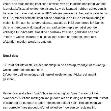
veelal een foute meting impliceert omwille van de te dichte nabijheid van het
lasmetaal. Als ze al voldoende afstand t.o.v. de lasnaad hebben gehouden, is
het evenmin zeker dat ze in de HBZ hebben gemeten; in bepaalde gevallen is
de HBZ immers dermate smal dat de hardheid in de HBZ niet nauwkeurig te
meten is. En, aan het andere uiterste, wat als de HBZ zeer breed is? Dan is
dat ene meetpunt vlak naast de lasnaad zelden representatief voor de
volledige HBZ-breedte. Naast de noodzaak tot etsen, geldt dus ook hier
‘meten is weten’, waarbij in dit geval niet alleen hardheden, maar ook
afstanden moeten worden gemeten.
Nog 2 tips:
1) Houd het fototoestel en een meetlatje in de aanslag, zodat je weet waar je
welke hardheid hebt gemeten.
2) Voor dergelijke metingen zijn enkel toestellen met Vickers-diamant
geschikt.
Verder is er niet alleen “wat”, “hoe nauwkeurig” en “waar”, maar ook het
“wanneer”? Niet alle metingen kan je doen als de leiding op temperatuur staat
of wanneer de pompen draaien. Het moge duidelijk zijn: Het opstellen van
een correcte “meetprocedure”, het volledige “hoe een correcte meting