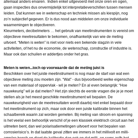
allemaal anders ervaren. Indien enkel uitgevoerd met onze oren en ogen,
gaan inspecties dus onvermijdelijk tot interpretatieverschillen tussen mensen
leiden. Dat kunnen we in wetenschap en techniek missen als kiespijn, nog
zo’n subjectief gegeven. Er is dus nood aan middelen om onze individuele
waarnemingen te objectiveren.
Kleurmeters, decibelmeters … het gebruik van meetinstrumenten is vereist om
objectieve meetresultaten te bekomen, onafhankelijk van wie de meting
uitvoert. “Meten is weten” is niet voor niets een bekende slagzin in vele
activiteiten, of het nu de economie, de wetenschap, constructie of industrie is.
Maar ook dan schuilen er addertjes onder het gras.
Meten is weten...toch op voorwaarde dat de meting juist is
Beschikken over het juiste meetinstrument is nog maar de start van wat een
objectieve meting zou moeten zijn. “Wat” - dus bijvoorbeeld welke eigenschap
van een materiaal of oppervlak - wil je meten? En al even belangrijk: “Hoe
nauwkeurig” wil je dat meten? Het zijn slechts de eerste vragen die je je moet
stellen als je het meest geschikte meetinstrument wil bepalen. De
nauwkeurigheid van de meetresultaten wordt daarbij niet enkel bepaald door
het meetinstrument op zich, maar ook door een juiste kalibratie binnen het
schaalbereik waarin zal worden gemeten. Bij meting van stroom en spanning
is het veelal een behoorlijk verschil of je een klassiek elektrisch circuit aan het
uitmeten bent, dan wel polarisatiemetingen uitvoert voor het bepalen van
corrosierisico’s. In dat laatste geval zitten we immers in het millivolt en milli-
ampère bereik en dient de kalibratie dan ook op dat milli- en soms zelfs het