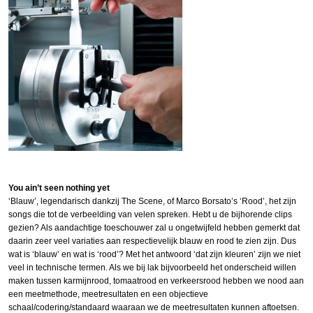
You ain’t seen nothing yet
‘Blauw’, legendarisch dankzij The Scene, of Marco Borsato’s ‘Rood’, het zijn
songs die tot de verbeelding van velen spreken. Hebt u de bijhorende clips
gezien? Als aandachtige toeschouwer zal u ongetwijfeld hebben gemerkt dat
daarin zeer veel variaties aan respectievelijk blauw en rood te zien zijn. Dus
wat is ‘blauw’ en wat is ‘rood’? Met het antwoord ‘dat zijn kleuren’ zijn we niet
veel in technische termen. Als we bij lak bijvoorbeeld het onderscheid willen
maken tussen karmijnrood, tomaatrood en verkeersrood hebben we nood aan
een meetmethode, meetresultaten en een objectieve
schaal/codering/standaard waaraan we de meetresultaten kunnen aftoetsen.