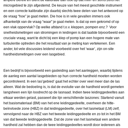
microgebied te zijn afgestemd. De keuze van het meest geschikte instrument
en een correcte kalibratie zijn daarbij slechts twee delen van het antwoord op
de vraag “hoe” je gaat meten. Die hoe is in vele gevallen immers ook
afhankelijk van de vraag “waar” je gaat meten. Is dat op een gekromd of op
een vlak oppervlak? Op welke afstand t.o.v. kleppen, pompen enz.? Voor
snelheidsmetingen van stromingen in leidingen is dat laatste bijvoorbeeld een
cruciale vraag, want te dicht bij een klep of pomp kan een hogere mate van
turbulentie optreden die het resultaat van je meting kan vertekenen. Een
ander, tot vele discussies leidend voorbeeld over het ‘waar’, zijn on-site
hardheidsmetingen over een lasgebied.
Een bedrijf is bijvoorbeeld een gasleiding aan het aanleggen, waarbij tijdens
de aanleg een aantal lasgebieden op hun correcte hardheid moeten worden
gecontroleerd. In een las’gebied’ gaat het echter over veel meer dan de las
alleen. Wat de bedoeling is, is dat de evolutie van de hardheid wordt gemeten
langsheen een lijn loodrecht op de lasnaad. Indien twee leidinggedeeltes aan
elkaar werden gelast, passeert die lijn verschillende laszones: Startend vanuit
het basismateriaal (BM) van het ene leidinggedeelte, overheen de hitte-
beïnvloede zone (HBZ) in dat leidinggedeelte, over het lasmetaal (LM) zelf,
vervolgend naar de HBZ van het tweede leidinggedeelte en zo tot in het BM
van dat tweede leidinggedeelte. Dat de zone van het lasmetaal een andere
hardheid zal hebben dan de twee leidinggedeeltes wordt door iedereen als