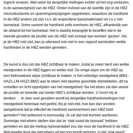
logisch ervaren. Wat velen bij dergelijke metingen echter uit het oog verliezen,
is de aanwezigheid van de HBZ. Onder invloed van de lashitte zijn in de HBZ
microstructurele en spanningswijzigingen opgetreden, waardoor de hardheid
in de HBZ anders zal zijn t.o.v. de respectieve basismaterialen en t.o.v. het
lasmetaal. Soms varieert de hardheid zelfs overheen de HBZ, afhankelijk van
de afstand tot het lasmetaal. Het is daarbij belangrijk te beseffen dat in de
meeste gevallen de positie van de HBZ niet zomaar kan worden ‘gezien’. Als
je de HBZ niet ziet, kan je uiteraard ook niet in een rapport aanduiden welke
hardheden in de HBZ werden gemeten.
De kunst is dus om die HBZ zichtbaar te maken, zodat je zeker bent van welke
meetpunten in de HBZ liggen en welke niet. De enige wijze om de HBZ op
een betrouwbare wijze zichtbaar te maken, is het volledige meetgebied (BM1-
HAZ1-LM-HAZ2-BM2) aan te etsen met daartoe geschikte etsmiddelen, dit na
ontvetten en licht oppolijsten van het meetgebied. Na het etsen zal dan veelal
de positie en breedte van beide HBZ’s zichtbaar worden. U hoort mij al
denken … In zeer veel gevallen wordt bij dergelijke hardheidsmetingen het
meetgebied helemaal niet geëtst. Als je niet etst, hoe kan dan worden
aangetoond dat je effectief de hardheid van/overheen een HBZ hebt
gemeten? Het antwoord is eenvoudig: Je zal dat niet kunnen aantonen.
Sommige niet-etsers stellen dan dat ze ‘vlak naast de lasnaad’ hebben
gemeten en dat die meting representatief zou zijn voor de hardheid in de HBZ.
Wat daarbij door die niet-etsers uit het oog wordt verloren, is dat ‘vlak naast’