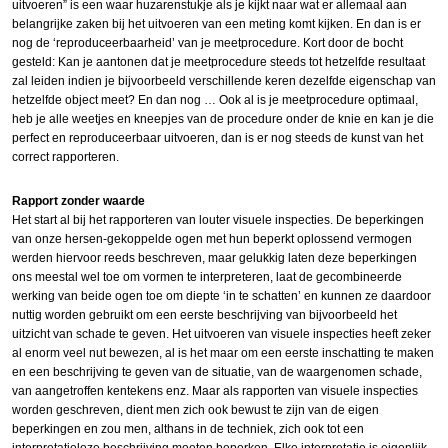
uitvoeren” is een waar huzarenstukje als je kijkt naar wat er allemaal aan
belangrijke zaken bij het uitvoeren van een meting komt kijken. En dan is er
nog de ‘reproduceerbaarheid’ van je meetprocedure. Kort door de bocht
gesteld: Kan je aantonen dat je meetprocedure steeds tot hetzelfde resultaat
zal leiden indien je bijvoorbeeld verschillende keren dezelfde eigenschap van
hetzelfde object meet? En dan nog … Ook al is je meetprocedure optimaal,
heb je alle weetjes en kneepjes van de procedure onder de knie en kan je die
perfect en reproduceerbaar uitvoeren, dan is er nog steeds de kunst van het
correct rapporteren.
Rapport zonder waarde
Het start al bij het rapporteren van louter visuele inspecties. De beperkingen
van onze hersen-gekoppelde ogen met hun beperkt oplossend vermogen
werden hiervoor reeds beschreven, maar gelukkig laten deze beperkingen
ons meestal wel toe om vormen te interpreteren, laat de gecombineerde
werking van beide ogen toe om diepte ‘in te schatten’ en kunnen ze daardoor
nuttig worden gebruikt om een eerste beschrijving van bijvoorbeeld het
uitzicht van schade te geven. Het uitvoeren van visuele inspecties heeft zeker
al enorm veel nut bewezen, al is het maar om een eerste inschatting te maken
en een beschrijving te geven van de situatie, van de waargenomen schade,
van aangetroffen kentekens enz. Maar als rapporten van visuele inspecties
worden geschreven, dient men zich ook bewust te zijn van de eigen
beperkingen en zou men, althans in de techniek, zich ook tot een
interpretatieloze beschrijving moeten beperken. Elke interpretatie is eigenlijk