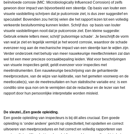
beïnvloede corrosie (MIC: Microbiologically Influenced Corrosion) of zelfs
gewoon door impact van bijvoorbeeld een steentje. Op basis van louter een
visuele vaststelling schrijven dat je putcorrosie ziet, is dus zeer suggestief en
speculatief. Bovendien zou het bij velen die het rapport lezen tot een volledig
verkeerde besluitvorming kunnen leiden. Schrijf dus op basis van louter
visuele vaststellingen nooit dat je putcorrosie ziet. Een kleine suggestie:
Gebruik enkele letters meer, schrijf ‘putvormige schade’. Je beschrijft de vorm
van wat je ziet en tegelijk vermijd je het woord corrosie, waardoor de schade
evenzeer nog aan de mechanische impact van een steentje kan te wijten zijn.
Verder onderzoek met behulp van meer nauwkeurige meettechnieken zal dan
wel tot een meer precieze oorzaakbepaling leiden. Wat voor beschrijvingen
van visuele inspecties geldt, geldt evenzeer voor inspecties met
meetinstrumenten. Een nauwkeurige beschrijving van de gehanteerde
meetprocedure, van de wijze van kalibratie, van het gemeten voorwerp en de
meetlocatie(s), van de meetresultaten en hun statistische variatie enz. is een
conditio sine qua non om te vermijden dat de redacteur en de lezer van het
rapport door hun persoonlijke interpretatie worden misleid.
De sleutel...Een goede opleiding.
Een goede opleiding van inspecteurs is bij dit alles cruciaal. Een goede
opleiding is ‘onder andere’ gericht op objectiviteit, het opstellen en correct
uitvoeren van meetprocedures en het correct en volledig rapporteren van