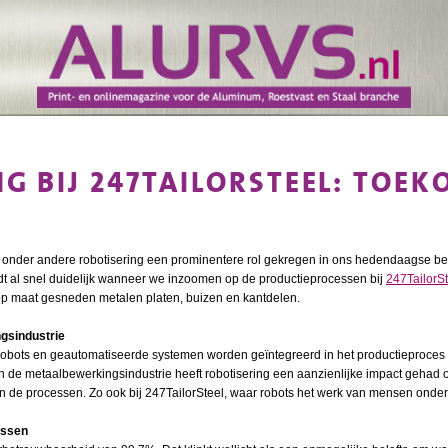
G BIJ 247TAILORSTEEL: TOEK
t onder andere robotisering een prominentere rol gekregen in ons hedendaagse bes
rdt al snel duidelijk wanneer we inzoomen op de productieprocessen bij
247TailorS
p maat gesneden metalen platen, buizen en kantdelen.
gsindustrie
 robots en geautomatiseerde systemen worden geïntegreerd in het productieproces
n de metaalbewerkingsindustrie heeft robotisering een aanzienlijke impact gehad op
van de processen. Zo ook bij 247TailorSteel, waar robots het werk van mensen onde
essen