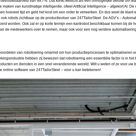
betrouwbaarheid van 99,7%. Dat klinkt wellicht als een onmogelijke belofte om waa
maken van kunstmatige intelligentie, ofwel Artificial Intelligence – afgekort AI. De 
nen hoeveel tijd en geld het kost om een order te verwerken. En dus weet de klant ex
r ook robots zichtbaar op de productievloer van 247TailorSteel. De AGV’s – Automa
oerd worden. Ook zal er op korte termijn een kantrobot beschikbaar komen bij de h
 van de medewerkers over te nemen, maar ook voor een nog verdere automatisering
 voordelen van robotisering omarmd om hun productieprocessen te optimaliseren en
erkingsindustrie hebben zij bewezen dat robotisering een essentiële factor is in he
ducten en diensten in een snel veranderende wereld. Wilt u weten of ze voor uw 
e online software van 247TailorSteel – voor u kan betekenen!