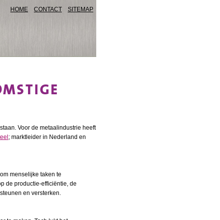
HOME
CONTACT
SITEMAP
OMSTIGE
taan. Voor de metaalindustrie heeft
teel
; marktleider in Nederland en
 om menselijke taken te
 de productie-efficiëntie, de
rsteunen en versterken.