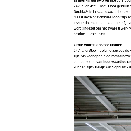
Binnen 48 uur leveren met een lever
247TailorSteel. Hoe? Door gebruik te 
Sophia®, is in staat exact te bereke
Naast deze onzichtbare robot zijn e
ervoor dat materialen aan- en afgev
wordt ingezet om het zware tilwerk
productieprocessen.
Grote voordelen voor klanten
247TailorSteel heeft met succes de
zijn. Als voorloper in de metaalbew
en het bieden van hoogwaardige pro
kunnen zijn? Bekijk wat Sophia® - d