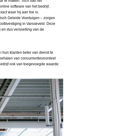
r te maken. Toch lukt het
online software van het bedrijf,
act waar hij aan toe is.
tisch Geleide Voertuigen – zorgen
oofdvestiging in Varsseveld. Deze
 en dus versnelling van de
 hun klanten beter van dienst te
t behalen van concurrentievoordeel
bedrijf ook van toegevoegde waarde