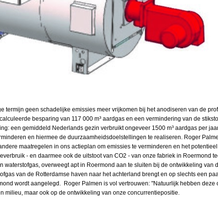
ge termijn geen schadelijke emissies meer vrijkomen bij het anodiseren van de pro
gecalculeerde besparing van 117 000 m³ aardgas en een vermindering van de stiksto
jking: een gemiddeld Nederlands gezin verbruikt ongeveer 1500 m³ aardgas per jaar. 
verminderen en hiermee de duurzaamheidsdoelstellingen te realiseren. Roger Palm
n andere maatregelen in ons actieplan om emissies te verminderen en het potentiee
gieverbruik - en daarmee ook de uitstoot van CO2 - van onze fabriek in Roermond 
van waterstofgas, overweegt apt in Roermond aan te sluiten bij de ontwikkeling va
stofgas van de Rotterdamse haven naar het achterland brengt en op slechts een pa
rmond wordt aangelegd. Roger Palmen is vol vertrouwen: "Natuurlijk hebben deze o
 en milieu, maar ook op de ontwikkeling van onze concurrentiepositie.