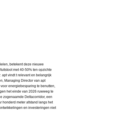
fielen, betekent deze nieuwe
fuitstoot met 40-50% ten opzichte
apt vindt t relevant en belangrijk
en, Managing Director van apt
l voor energiebesparing te benutten,
tegen het einde van 2026 ruwweg te
n de zogenaamde Deltacorridor, een
ar honderd meter afstand langs het
ntwikkelingen en investeringen niet