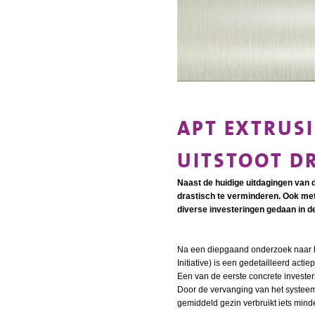
APT EXTRUS
UITSTOOT D
Naast de huidige uitdagingen van d
drastisch te verminderen. Ook met
diverse investeringen gedaan in d
Na een diepgaand onderzoek naar he
Initiative) is een gedetailleerd ac
Een van de eerste concrete investe
Door de vervanging van het systeem
gemiddeld gezin verbruikt iets minde