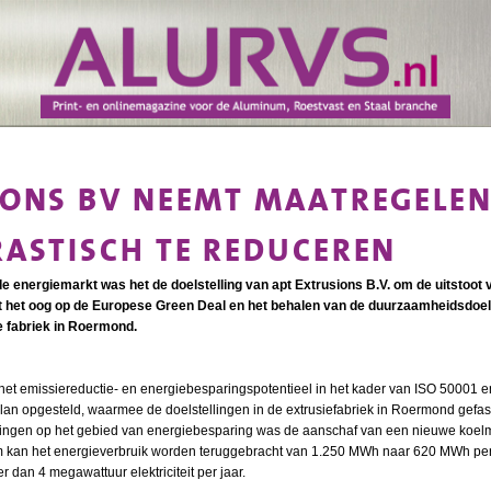
IONS BV NEEMT MAATREGELEN
RASTISCH TE REDUCEREN
e energiemarkt was het de doelstelling van apt Extrusions B.V. om de uitstoot
 het oog op de Europese Green Deal en het behalen van de duurzaamheidsdoelst
e fabriek in Roermond.
t emissiereductie- en energiebesparingspotentieel in het kader van ISO 50001 
tieplan opgesteld, waarmee de doelstellingen in de extrusiefabriek in Roermond ge
ringen op het gebied van energiebesparing was de aanschaf van een nieuwe koel
 kan het energieverbruik worden teruggebracht van 1.250 MWh naar 620 MWh per ja
r dan 4 megawattuur elektriciteit per jaar.