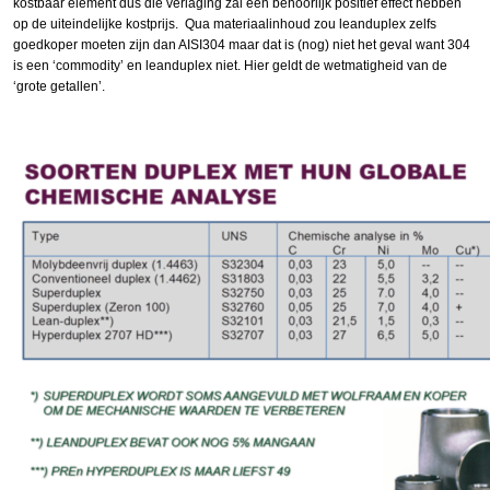
kostbaar element dus die verlaging zal een behoorlijk positief effect hebben
op de uiteindelijke kostprijs. Qua materiaalinhoud zou leanduplex zelfs
goedkoper moeten zijn dan AISI304 maar dat is (nog) niet het geval want 304
is een ‘commodity’ en leanduplex niet. Hier geldt de wetmatigheid van de
‘grote getallen’.