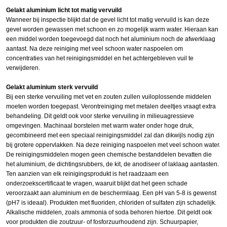
Gelakt aluminium licht tot matig vervuild
Wanneer bij inspectie blijkt dat de gevel licht tot matig vervuild is kan deze
gevel worden gewassen met schoon en zo mogelijk warm water. Hieraan kan
een middel worden toegevoegd dat noch het aluminium noch de afwerklaag
aantast. Na deze reiniging met veel schoon water naspoelen om
concentraties van het reinigingsmiddel en het achtergebleven vuil te
verwijderen.
Gelakt aluminium sterk vervuild
Bij een sterke vervuiling met vet en zouten zullen vuiloplossende middelen
moeten worden toegepast. Verontreiniging met metalen deeltjes vraagt extra
behandeling. Dit geldt ook voor sterke vervuiling in milieuagressieve
omgevingen. Machinaal borstelen met warm water onder hoge druk,
gecombineerd met een speciaal reinigingsmiddel zal dan dikwijls nodig zijn
bij grotere oppervlakken. Na deze reiniging naspoelen met veel schoon water.
De reinigingsmiddelen mogen geen chemische bestanddelen bevatten die
het aluminium, de dichtingsrubbers, de kit, de anodiseer of laklaag aantasten.
Ten aanzien van elk reinigingsprodukt is het raadzaam een
onderzoekscertificaat te vragen, waaruit blijkt dat het geen schade
veroorzaakt aan aluminium en de beschermlaag. Een pH van 5-8 is gewenst
(pH7 is ideaal). Produkten met fluoriden, chloriden of sulfaten zijn schadelijk.
Alkalische middelen, zoals ammonia of soda behoren hiertoe. Dit geldt ook
voor produkten die zoutzuur- of fosforzuurhoudend zijn. Schuurpapier,