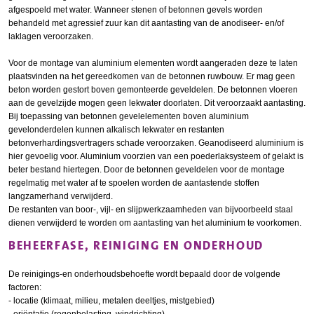
afgespoeld met water. Wanneer stenen of betonnen gevels worden
behandeld met agressief zuur kan dit aantasting van de anodiseer- en/of
laklagen veroorzaken.
Voor de montage van aluminium elementen wordt aangeraden deze te laten
plaatsvinden na het gereedkomen van de betonnen ruwbouw. Er mag geen
beton worden gestort boven gemonteerde geveldelen. De betonnen vloeren
aan de gevelzijde mogen geen lekwater doorlaten. Dit veroorzaakt aantasting.
Bij toepassing van betonnen gevelelementen boven aluminium
gevelonderdelen kunnen alkalisch lekwater en restanten
betonverhardingsvertragers schade veroorzaken. Geanodiseerd aluminium is
hier gevoelig voor. Aluminium voorzien van een poederlaksysteem of gelakt is
beter bestand hiertegen. Door de betonnen geveldelen voor de montage
regelmatig met water af te spoelen worden de aantastende stoffen
langzamerhand verwijderd.
De restanten van boor-, vijl- en slijpwerkzaamheden van bijvoorbeeld staal
dienen verwijderd te worden om aantasting van het aluminium te voorkomen.
BEHEERFASE, REINIGING EN ONDERHOUD
De reinigings-en onderhoudsbehoefte wordt bepaald door de volgende
factoren:
- locatie (klimaat, milieu, metalen deeltjes, mistgebied)
- oriëntatie (regenbelasting, windrichting)