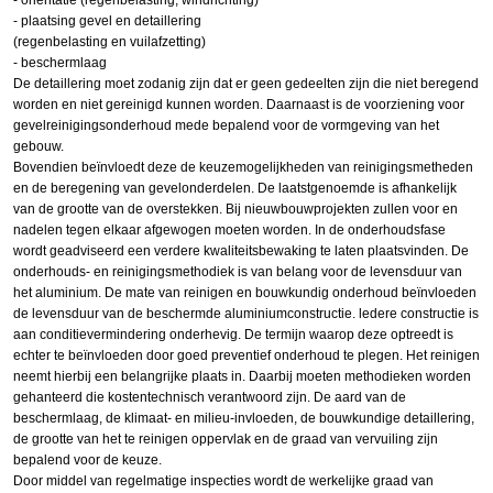
- plaatsing gevel en detaillering
(regenbelasting en vuilafzetting)
- beschermlaag
De detaillering moet zodanig zijn dat er geen gedeelten zijn die niet beregend
worden en niet gereinigd kunnen worden. Daarnaast is de voorziening voor
gevelreinigingsonderhoud mede bepalend voor de vormgeving van het
gebouw.
Bovendien beïnvloedt deze de keuzemogelijkheden van reinigingsmetheden
en de beregening van gevelonderdelen. De laatstgenoemde is afhankelijk
van de grootte van de overstekken. Bij nieuwbouwprojekten zullen voor en
nadelen tegen elkaar afgewogen moeten worden. In de onderhoudsfase
wordt geadviseerd een verdere kwaliteitsbewaking te laten plaatsvinden. De
onderhouds- en reinigingsmethodiek is van belang voor de levensduur van
het aluminium. De mate van reinigen en bouwkundig onderhoud beïnvloeden
de levensduur van de beschermde aluminiumconstructie. ledere constructie is
aan conditievermindering onderhevig. De termijn waarop deze optreedt is
echter te beïnvloeden door goed preventief onderhoud te plegen. Het reinigen
neemt hierbij een belangrijke plaats in. Daarbij moeten methodieken worden
gehanteerd die kostentechnisch verantwoord zijn. De aard van de
beschermlaag, de klimaat- en milieu-invloeden, de bouwkundige detaillering,
de grootte van het te reinigen oppervlak en de graad van vervuiling zijn
bepalend voor de keuze.
Door middel van regelmatige inspecties wordt de werkelijke graad van