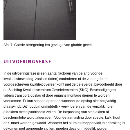
Afb. 7. Goede beregening ten gevolge van gladde gevel.
UITVOERINGSFASE
In de uitvoeringsfase is een aantal factoren van belang voor de
kwaliteitsbewaking, zoals te (laten) controleren of de verlangde en
voorgeschreven kwaliteit overeenkomt met de geleverde, bijvoorbeeld door
de Stichting Kwaliteitscentrum Gevelelementen (SKG). Beschadigingen
tijdens transport, opslag of door onjuiste montage dienen te worden
voorkomen. Er kan schade optreden wanneer de opslag niet zorgvuldig
plaatsvindt. Dit houdt in onmiddellijk verwijderen van de verpakking en
afdekken met bijvoorbeeld zeilen. De toepassing van striplakken of
beschermfolie wordt afgeraden. Voor de aantasting door specie, kalk, hout
enz. moet worden gewaakt. Wanneer het aluminiumoppervlak in aanraking is
gekomen met genoemde stoffen, moeten deze onmiddelljk worden