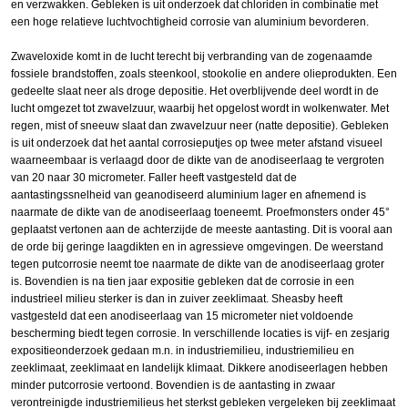
en verzwakken. Gebleken is uit onderzoek dat chloriden in combinatie met
een hoge relatieve luchtvochtigheid corrosie van aluminium bevorderen.
Zwaveloxide komt in de lucht terecht bij verbranding van de zogenaamde
fossiele brandstoffen, zoals steenkool, stookolie en andere olieprodukten. Een
gedeelte slaat neer als droge depositie. Het overblijvende deel wordt in de
lucht omgezet tot zwavelzuur, waarbij het opgelost wordt in wolkenwater. Met
regen, mist of sneeuw slaat dan zwavelzuur neer (natte depositie). Gebleken
is uit onderzoek dat het aantal corrosieputjes op twee meter afstand visueel
waarneembaar is verlaagd door de dikte van de anodiseerlaag te vergroten
van 20 naar 30 micrometer. Faller heeft vastgesteld dat de
aantastingssnelheid van geanodiseerd aluminium lager en afnemend is
naarmate de dikte van de anodiseerlaag toeneemt. Proefmonsters onder 45°
geplaatst vertonen aan de achterzijde de meeste aantasting. Dit is vooral aan
de orde bij geringe laagdikten en in agressieve omgevingen. De weerstand
tegen putcorrosie neemt toe naarmate de dikte van de anodiseerlaag groter
is. Bovendien is na tien jaar expositie gebleken dat de corrosie in een
industrieel milieu sterker is dan in zuiver zeeklimaat. Sheasby heeft
vastgesteld dat een anodiseerlaag van 15 micrometer niet voldoende
bescherming biedt tegen corrosie. In verschillende locaties is vijf- en zesjarig
expositieonderzoek gedaan m.n. in industriemilieu, industriemilieu en
zeeklimaat, zeeklimaat en landelijk klimaat. Dikkere anodiseerlagen hebben
minder putcorrosie vertoond. Bovendien is de aantasting in zwaar
verontreinigde industriemilieus het sterkst gebleken vergeleken bij zeeklimaat