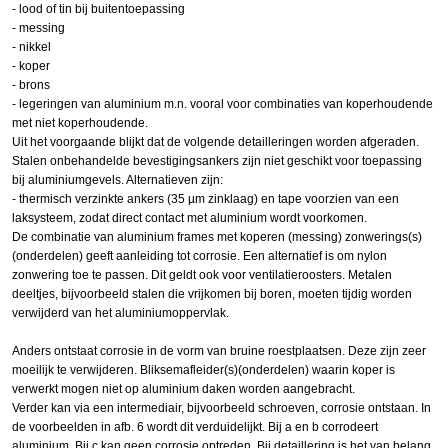
- lood of tin bij buitentoepassing
- messing
- nikkel
- koper
- brons
- legeringen van aluminium m.n. vooral voor combinaties van koperhoudende
met niet koperhoudende.
Uit het voorgaande blijkt dat de volgende detailleringen worden afgeraden.
Stalen onbehandelde bevestigingsankers zijn niet geschikt voor toepassing
bij aluminiumgevels. Alternatieven zijn:
- thermisch verzinkte ankers (35 µm zinklaag) en tape voorzien van een
laksysteem, zodat direct contact met aluminium wordt voorkomen.
De combinatie van aluminium frames met koperen (messing) zonwerings(s)
(onderdelen) geeft aanleiding tot corrosie. Een alternatief is om nylon
zonwering toe te passen. Dit geldt ook voor ventilatieroosters. Metalen
deeltjes, bijvoorbeeld stalen die vrijkomen bij boren, moeten tijdig worden
verwijderd van het aluminiumoppervlak.
Anders ontstaat corrosie in de vorm van bruine roestplaatsen. Deze zijn zeer
moeilijk te verwijderen. Bliksemafleider(s)(onderdelen) waarin koper is
verwerkt mogen niet op aluminium daken worden aangebracht.
Verder kan via een intermediair, bijvoorbeeld schroeven, corrosie ontstaan. In
de voorbeelden in afb. 6 wordt dit verduidelijkt. Bij a en b corrodeert
aluminium. Bij c kan geen corrosie optreden. Bij detaillering is het van belang