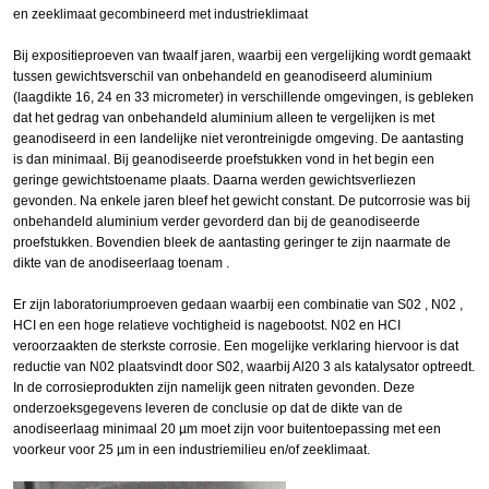
en zeeklimaat gecombineerd met industrieklimaat
Bij expositieproeven van twaalf jaren, waarbij een vergelijking wordt gemaakt
tussen gewichtsverschil van onbehandeld en geanodiseerd aluminium
(laagdikte 16, 24 en 33 micrometer) in verschillende omgevingen, is gebleken
dat het gedrag van onbehandeld aluminium alleen te vergelijken is met
geanodiseerd in een landelijke niet verontreinigde omgeving. De aantasting
is dan minimaal. Bij geanodiseerde proefstukken vond in het begin een
geringe gewichtstoename plaats. Daarna werden gewichtsverliezen
gevonden. Na enkele jaren bleef het gewicht constant. De putcorrosie was bij
onbehandeld aluminium verder gevorderd dan bij de geanodiseerde
proefstukken. Bovendien bleek de aantasting geringer te zijn naarmate de
dikte van de anodiseerlaag toenam .
Er zijn laboratoriumproeven gedaan waarbij een combinatie van S02 , N02 ,
HCI en een hoge relatieve vochtigheid is nagebootst. N02 en HCI
veroorzaakten de sterkste corrosie. Een mogelijke verklaring hiervoor is dat
reductie van N02 plaatsvindt door S02, waarbij Al20 3 als katalysator optreedt.
In de corrosieprodukten zijn namelijk geen nitraten gevonden. Deze
onderzoeksgegevens leveren de conclusie op dat de dikte van de
anodiseerlaag minimaal 20 µm moet zijn voor buitentoepassing met een
voorkeur voor 25 µm in een industriemilieu en/of zeeklimaat.