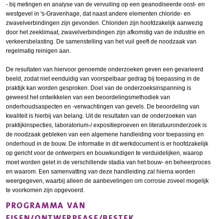
- bij metingen en analyse van de vervuiling op een geanodiseerde oost- en
westgevel in 's-Gravenhage, dat naast andere elementen chloride- en
zwavelverbindingen zijn gevonden. Chloriden zijn hoofdzakelijk aanwezig
door het zeeklimaat, zwavelverbindingen zijn afkomstig van de industrie en
verkeersbelasting. De samenstelling van het vuil geeft de noodzaak van
regelmatig reinigen aan.
De resultaten van hiervoor genoemde onderzoeken geven een gevarieerd
beeld, zodat niet eenduidig van voorspelbaar gedrag bij toepassing in de
praktijk kan worden gesproken. Doel van de onderzoeksinspanning is
geweest het ontwikkelen van een beoordelingsmethodiek van
onderhoudsaspecten en -verwachtingen van gevels. De beoordeling van
kwaliteit is hierbij van belang. Uit de resultaten van de onderzoeken van
praktijkinspecties, laboratorium-/ expositieproeven en literatuuronderzoek is
de noodzaak gebleken van een algemene handleiding voor toepassing en
onderhoud in de bouw. De informatie in dit werkdocument is er hoofdzakelijk
op gericht voor de ontwerpers en bouwkundigen te verduidelijken, waarop
moet worden gelet in de verschillende stadia van het bouw- en beheerproces
en waarom. Een samenvatting van deze handleiding zal hierna worden
weergegeven, waarbij alleen de aanbevelingen om corrosie zoveel mogelijk
te voorkomen zijn opgevoerd.
PROGRAMMA VAN
EISEN/ONTWERPFASE/BESTEK