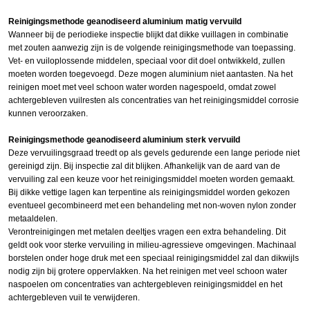
Reinigingsmethode geanodiseerd aluminium matig vervuild
Wanneer bij de periodieke inspectie blijkt dat dikke vuillagen in combinatie
met zouten aanwezig zijn is de volgende reinigingsmethode van toepassing.
Vet- en vuiloplossende middelen, speciaal voor dit doel ontwikkeld, zullen
moeten worden toegevoegd. Deze mogen aluminium niet aantasten. Na het
reinigen moet met veel schoon water worden nagespoeld, omdat zowel
achtergebleven vuilresten als concentraties van het reinigingsmiddel corrosie
kunnen veroorzaken.
Reinigingsmethode geanodiseerd aluminium sterk vervuild
Deze vervuilingsgraad treedt op als gevels gedurende een lange periode niet
gereinigd zijn. Bij inspectie zal dit blijken. Afhankelijk van de aard van de
vervuiling zal een keuze voor het reinigingsmiddel moeten worden gemaakt.
Bij dikke vettige lagen kan terpentine als reinigingsmiddel worden gekozen
eventueel gecombineerd met een behandeling met non-woven nylon zonder
metaaldelen.
Verontreinigingen met metalen deeltjes vragen een extra behandeling. Dit
geldt ook voor sterke vervuiling in milieu-agressieve omgevingen. Machinaal
borstelen onder hoge druk met een speciaal reinigingsmiddel zal dan dikwijls
nodig zijn bij grotere oppervlakken. Na het reinigen met veel schoon water
naspoelen om concentraties van achtergebleven reinigingsmiddel en het
achtergebleven vuil te verwijderen.