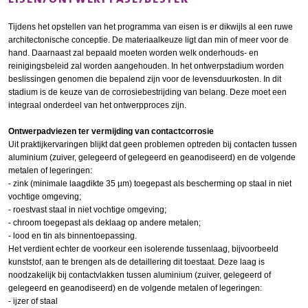
Tijdens het opstellen van het programma van eisen is er dikwijls al een ruwe
architectonische conceptie. De materiaalkeuze ligt dan min of meer voor de
hand. Daarnaast zal bepaald moeten worden welk onderhouds- en
reinigingsbeleid zal worden aangehouden. In het ontwerpstadium worden
beslissingen genomen die bepalend zijn voor de levensduurkosten. In dit
stadium is de keuze van de corrosiebestrijding van belang. Deze moet een
integraal onderdeel van het ontwerpproces zijn.
Ontwerpadviezen ter vermijding van contactcorrosie
Uit praktijkervaringen blijkt dat geen problemen optreden bij contacten tussen
aluminium (zuiver, gelegeerd of gelegeerd en geanodiseerd) en de volgende
metalen of legeringen:
- zink (minimale laagdikte 35 µm) toegepast als bescherming op staal in niet
vochtige omgeving;
- roestvast staal in niet vochtige omgeving;
- chroom toegepast als deklaag op andere metalen;
- lood en tin als binnentoepassing.
Het verdient echter de voorkeur een isolerende tussenlaag, bijvoorbeeld
kunststof, aan te brengen als de detaillering dit toestaat. Deze laag is
noodzakelijk bij contactvlakken tussen aluminium (zuiver, gelegeerd of
gelegeerd en geanodiseerd) en de volgende metalen of legeringen:
- ijzer of staal