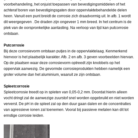
voorbehandeling, het onjuist toepassen van bevestigingsmiddelen of het
achteraf boren van bevestigingsgaten door oppervlaktebehandelde delen
heen. Vanuit een punt breidt de corrosie zich draadvormig uit. In afb. 1 wordt
dit weergegeven . De draden zijn ongeveer 1 mm breed. In het centrum is de
plek van de oorspronkelijke aantasting. Na verloop van tijd kan putcorrosie
ontstaan.
Putcorrosie
Bij deze corrosievorm ontstaan putjes in de oppervlaktelaag. Kenmerkend
hiervoor is het plaatselijk karakter. Afb. 2 en afb. 3 geven voorbeelden hiervan.
Op de plaatsen waar deze corrosievorm optreedt zijn knobbels op het
oppervlak aanwezig. De gevormde corrosieprodukten hebben namelijk een
groter volume dan het aluminium, waaruit ze zijn ontstaan.
Spleetcorrosie
Spleetcorrosie treedt op in spleten van 0,05-0,2 mm. Doordat hierin alleen
vocht dringt zal de aanwezige zuurstof snel worden opgebruikt en niet worden
ververst. De pH in de spleet zal op den duur gaan dalen en de concentraties
van agressieve ionen zal toenemen. Vooral bij passieve metalen kan dit tot
ernstige corrosie leiden.