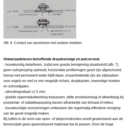
Afb. 6. Contact van aluminium met andere metalen.
Ontwerpadviezen betreffende draadvormige en putcorrosie
- bouwkundig detailleren, zodat een goede beregening plaatsvindt (afb. 7),
geen vuilophoping optreedt, horizontale profileringen goed zijn afgeschuind,
hierop niet permanent water blijft staan, onaantrekkelijk zijn als zitplaatsen
voor vogels en met zo min mogelijk richels, druipkanten, inwendige hoeken
en schroefgaten;
- afrondingsstraal ≥1.5 mm;
- gladde oppervlakafwerking toepassen, dikte anodiseerlaag of afwerklaag bij
poederlak- of natlaktoepassing kiezen afhankelijk van klimaat of milieu;
- bouwkundige voorzieningen ontwerpen die regelmatig effectieve reiniging
van de gevel mogelijk maken.
Bij luifels in de vorm van open- of stolpconstructies wordt geadviseerd aan de
binnenzijde geen geanodiseerd materiaal toe te passen. Door de hoge