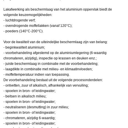
Lakafwerking als beschermlaag van het aluminium oppervlak biedt de
volgende keuzemogelijkheden:
- luchtdrogende verf;
- ovendrogende moffellakken (vanaf 120°C);
- poeders (140°C-200°C).
Voor de kwaliteit van de uiteindeljke beschermlaag zijn van belang:
- beginkwaliteit aluminium;
- voorbehandeling afgestemd op de aluminiumlegering (6-waardig
chromateren, alzijdig), inspectie op krassen en deuken enz.;
- juiste beschermlaag in combinatie met de voorbehandeling;
- laagdikte in combinatie met milieu- en klimaatinvloeden;
- moffeltemperatuur indien van toepassing.
De voorbehandeling bestaat uit de volgende procesonderdelen:
- ontvetten, zuur of alkalisch, afhankelijk van vervuiling;
- spoelen in bron- of leidingwater;
- beitsen in alkalisch milieu;
- spoelen in bron- of leidingwater;
- neutraliseren (desmutting) in zuur milieu;
- spoelen in bron- of leidingwater;
- chromateren, alzijdig 6-waardig;
- spoelen in bron- of leidingwater;