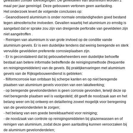
gewassen zonder toevoegingen. De geveldelen van aluminium worden 2
maal per jaar gereinigd. Deze gebouwen vertonen geen aantasting.
Het onderzoek levert de volgende conclusies op:
- Geanodiseerd aluminium is onder normale omstandigheden goed bestand
tegen atmosferische invloeden. Gevallen waarbij het aluminium zo ernstig is
aangetast dat er sprake zou zijn van dreigende perforatie van geveldelen zijn
niet aangetroffen .
- Reinigen van aluminium is van grote invloed op de conditie vande
aluminium gevels. Er is een duidelijke tendens dat weinig beregende en sterk
vervuilde geveldelen preferente corrosieplaatsen zijn.
- Er is geconstateerd dat bij gebouwbeheerders een duidelijke behoefte
bestaat aan betere informatie betreffende de reinigingsmethode (frequentie
en reinigingsmiddelen) van de gevels. Bij praktijkervaringen met aluminium
gevels van de Rijksgebouwendienst is gebleken:
- filiformcorrosie kan ontstaan bij scherpe kanten en op niet beregende
plaatsen van aluminium gevels voorzien van een lakafwerking;
- op beregende gevelonderdelen is geen corrosie gevonden, terwijl deze op
niet beregende plaatsen wel is vastgesteld; dit geeft de noodzaak aan en het
belang weer om bij ontwerp en detaillering zoveel mogelijk voor beregening
van de gevelonderdelen te zorgen;
- het belang van een goede bereikbaarheid voor reiniging;
- de noodzaak van controle op reinigingsmiddelen bij glazenwassen en of
reinigen van aluminium, zodat deze geen aantasting kunnen veroorzaken bij
de aluminium gevelonderdelen;