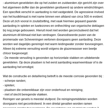
- aluminium geveldelen die op het zuiden en zuidwesten zijn gericht zijn over
het algemeen doffer dan de geveldelen gesitueerd op andere windrichtingen.
Een specifiek verschil in aantasting is niet vastgesteld. De agressieve invloed
van het kustklimaat is met name binnen een afstand van circa 500 m evident.
Deze uit zich vooral in zoutafzetting, met vaak hiermee gepaard gaande
aantasting in spleten en luwtezones en onthechting van organische deklagen
bij nog jonge gebouwen. Hieruit moet niet worden geconcludeerd dat het
aluminium dit klimaat niet kan verdragen. Geanodiseerde puien van de
promenade van Scheveningen vertonen doorgaans geen aantasting. Deze
worden wel dagelijks gereinigd met warm leidingwater zonder toevoegingen.
Alleen bij extreme vervuiling wordt volgens de glazenwasser een beetje
chloor toegevoegd.
- De meeste vervuiling is gevonden op horizontale vlakken en uitstekende
geveldelen. Op deze plaatsen is het eerst aantasting waarneembaar of is de
aantasting het ernstigst.
Wat de constructie en detaillering betreft is de meeste corrosie gevonden bij :
- scherpe randen;
- spleten;
- plaatsen die onbereikbaar zijn voor onderhoud en reiniging;
- niet of slecht beregende vlakken.
Reinigen van gevels is meestal sluitpost. De reinigingsmiddelen worden
doorgaans niet gecontroleerd. In een drietal gevallen worden ramen