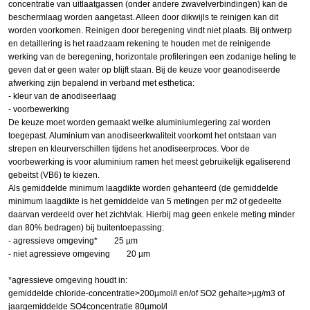
concentratie van uitlaatgassen (onder andere zwavelverbindingen) kan de
beschermlaag worden aangetast. Alleen door dikwijls te reinigen kan dit
worden voorkomen. Reinigen door beregening vindt niet plaats. Bij ontwerp
en detaillering is het raadzaam rekening te houden met de reinigende
werking van de beregening, horizontale profileringen een zodanige heling te
geven dat er geen water op blijft staan. Bij de keuze voor geanodiseerde
afwerking zijn bepalend in verband met esthetica:
- kleur van de anodiseerlaag
- voorbewerking
De keuze moet worden gemaakt welke aluminiumlegering zal worden
toegepast. Aluminium van anodiseerkwaliteit voorkomt het ontstaan van
strepen en kleurverschillen tijdens het anodiseerproces. Voor de
voorbewerking is voor aluminium ramen het meest gebruikelijk egaliserend
gebeitst (VB6) te kiezen.
Als gemiddelde minimum laagdikte worden gehanteerd (de gemiddelde
minimum laagdikte is het gemiddelde van 5 metingen per m2 of gedeelte
daarvan verdeeld over het zichtvlak. Hierbij mag geen enkele meting minder
dan 80% bedragen) bij buitentoepassing:
- agressieve omgeving* 25 µm
- niet agressieve omgeving 20 µm
*agressieve omgeving houdt in:
gemiddelde chloride-concentratie>200µmol/l en/of SO2 gehalte>µg/m3 of
jaargemiddelde SO4concentratie 80µmol/l