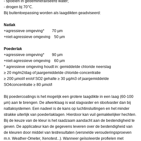
- spoelen in gedemineraliseerd water;
- drogen bj 70°C.
Bij buitentoepassing worden als laagdikten geadviseerd:
Natlak
+agressieve omgeving* 70 µm
+niet-agressieve omgeving 50 µm
Poederlak
+agressieve omgeving* 90 µm
+niet-agressieve omgeving 60 µm
* agressieve omgeving houdt in: gemiddelde chloride neerslag
≥ 20 mg/m2/dag of jaargemiddelde chloride-concentratie
≥ 200 µmol/l en/of SO2 gehalte ≥ 30 µg/m3 of jaargemiddelde
SO4concentratie ≥ 80 µmol/l
Bij poedercoatings is het mogelijk een grotere laagdikte in een laag (60-100
µm) aan te brengen. De afwerklaag is wat slagvaster en stootvaster dan bij
natlaksystemen. Een nadeel is de kans op luchtinsluitingen en het minder
strakke uiterlijk van poederlaklagen. Hierdoor kan vuil gemakkelijker hechten.
Bij de keuze van de kleur is het raadzaam aandacht aan de bestendigheid te
geven. De applicateur kan de gegevens leveren over de bestendigheid van
de kleuren door middel van testresultaten (versnelde verouderingsproeven
m.n. Weather-Ometer, Xenotest...). Wanneer geïsoleerde profielen met