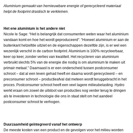
Aluminium gemaakt van hernieuwbare energie of gerecycleerd materiaal
helpt de footprint drastisch te verkleinen.
Het ene aluminium is het andere niet
Nicole le Sage: “Het is belangrijk dat consumenten weten waar het aluminium
vandaan komt en hoe het wordt geproduceerd”. “Hoewel aluminium er aan de
buitenkant hetzelfde uitziet en de eigenschappen dezelfde zijn, is er wel een
wezenlijk verschil in de carbon footprint. Aluminium is 100% recycleerbaar,
keer op keer, zonder verlies van kwaliteit. Het recycleren van aluminium
verbruikt slechts 5% van de energie die nodig is om aluminium te maken uit
primair metaal.” Daarnaast is er een onderscheid tussen postconsumer
schroot – dat al een leven gehad heeft en daarna wordt gerecycleerd – en
preconsumer schroot – productieafval dat meteen wordt teruggebracht in het
proces. Postconsumer schroot heeft een veel lagere milieubelasting. Hydro
werkt eraan om zowel de uitstoot van producties nog verder terug te dringen
als te investeren in technologie die ons in staat stelt om het aandeel
postconsumer schroot te verhogen.
Duurzaamheid geïntegreerd vanaf het ontwerp
De meeste kosten van een product en de gevolgen voor het milieu worden