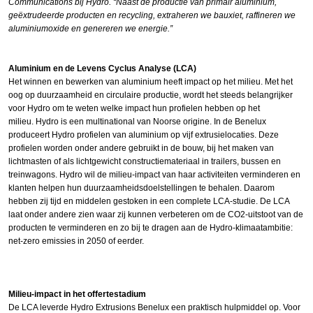
Communications bij Hydro. “Naast de productie van primair aluminium,
geëxtrudeerde producten en recycling, extraheren we bauxiet, raffineren we
aluminiumoxide en genereren we energie.”
Aluminium en de Levens Cyclus Analyse (LCA)
Het winnen en bewerken van aluminium heeft impact op het milieu. Met het
oog op duurzaamheid en circulaire productie, wordt het steeds belangrijker
voor Hydro om te weten welke impact hun profielen hebben op het
milieu. Hydro is een multinational van Noorse origine. In de Benelux
produceert Hydro profielen van aluminium op vijf extrusielocaties. Deze
profielen worden onder andere gebruikt in de bouw, bij het maken van
lichtmasten of als lichtgewicht constructiemateriaal in trailers, bussen en
treinwagons. Hydro wil de milieu-impact van haar activiteiten verminderen en
klanten helpen hun duurzaamheidsdoelstellingen te behalen. Daarom
hebben zij tijd en middelen gestoken in een complete LCA-studie. De LCA
laat onder andere zien waar zij kunnen verbeteren om de CO2-uitstoot van de
producten te verminderen en zo bij te dragen aan de Hydro-klimaatambitie:
net-zero emissies in 2050 of eerder.
Milieu-impact in het offertestadium
De LCA leverde Hydro Extrusions Benelux een praktisch hulpmiddel op. Voor