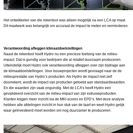
Het ontwikkelen van die rekentool was alleen mogelijk na een LCA op maat.
Dit maatwerk was belangrijk om accuraat de impact te meten en verminderen.
Verantwoording afleggen klimaatdoelstellingen
Naast de rekentool heeft Hydro nu een precieze toetsing van de milieu-
impact. Dat is gunstig voor bedrijven die al relatief duurzaam produceren.
Uiteindelijk moet Hydro ook verantwoording afleggen over zijn bijdrage aan
de klimaatdoelstellingen. Voor bouwprojecten wordt gevraagd naar de de
milieuprestatie van Hydro’s producten. Als Hydro de impact niet zelf
doorrekent, wordt de impact van producten getoetst aan standaardwaarden.
En die waarden zijn vaak ongunstig. Met de LCA’s heeft Hydro een
gevalideerd overzicht van de milieu-impact van zijn extrusieproducten.
Klanten krijgen meer inzicht via de MKI-scores en EPD’s. Met deze analyse
hebben alle afdelingen inzicht in hun stuk van de taart en weet Hydro gelijk
waar geïnvesteerd moet worden om nog duurzamer te produceren.