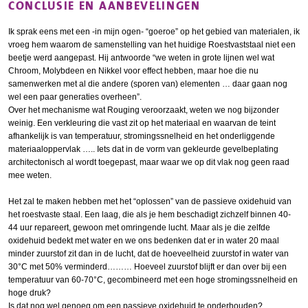
CONCLUSIE EN AANBEVELINGEN
Ik sprak eens met een -in mijn ogen- “goeroe” op het gebied van materialen, ik
vroeg hem waarom de samenstelling van het huidige Roestvaststaal niet een
beetje werd aangepast. Hij antwoorde “we weten in grote lijnen wel wat
Chroom, Molybdeen en Nikkel voor effect hebben, maar hoe die nu
samenwerken met al die andere (sporen van) elementen … daar gaan nog
wel een paar generaties overheen”.
Over het mechanisme wat Rouging veroorzaakt, weten we nog bijzonder
weinig. Een verkleuring die vast zit op het materiaal en waarvan de teint
afhankelijk is van temperatuur, stromingssnelheid en het onderliggende
materiaaloppervlak ….. Iets dat in de vorm van gekleurde gevelbeplating
architectonisch al wordt toegepast, maar waar we op dit vlak nog geen raad
mee weten.
Het zal te maken hebben met het “oplossen” van de passieve oxidehuid van
het roestvaste staal. Een laag, die als je hem beschadigt zichzelf binnen 40-
44 uur repareert, gewoon met omringende lucht. Maar als je die zelfde
oxidehuid bedekt met water en we ons bedenken dat er in water 20 maal
minder zuurstof zit dan in de lucht, dat de hoeveelheid zuurstof in water van
30°C met 50% verminderd……… Hoeveel zuurstof blijft er dan over bij een
temperatuur van 60-70°C, gecombineerd met een hoge stromingssnelheid en
hoge druk?
Is dat nog wel genoeg om een passieve oxidehuid te onderhouden?