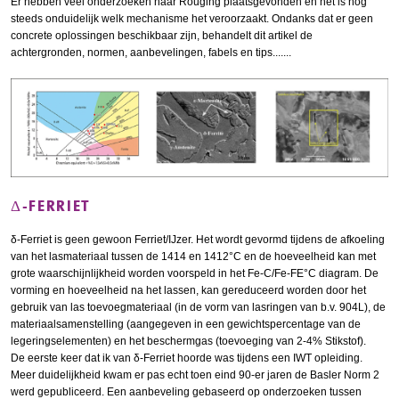
Er hebben veel onderzoeken naar Rouging plaatsgevonden en het is nog
steeds onduidelijk welk mechanisme het veroorzaakt. Ondanks dat er geen
concrete oplossingen beschikbaar zijn, behandelt dit artikel de
achtergronden, normen, aanbevelingen, fabels en tips.......
Δ-FERRIET
δ-Ferriet is geen gewoon Ferriet/IJzer. Het wordt gevormd tijdens de afkoeling
van het lasmateriaal tussen de 1414 en 1412°C en de hoeveelheid kan met
grote waarschijnlijkheid worden voorspeld in het Fe-C/Fe-FE°C diagram. De
vorming en hoeveelheid na het lassen, kan gereduceerd worden door het
gebruik van las toevoegmateriaal (in de vorm van lasringen van b.v. 904L), de
materiaalsamenstelling (aangegeven in een gewichtspercentage van de
legeringselementen) en het beschermgas (toevoeging van 2-4% Stikstof).
De eerste keer dat ik van δ-Ferriet hoorde was tijdens een IWT opleiding.
Meer duidelijkheid kwam er pas echt toen eind 90-er jaren de Basler Norm 2
werd gepubliceerd. Een aanbeveling gebaseerd op onderzoeken tussen