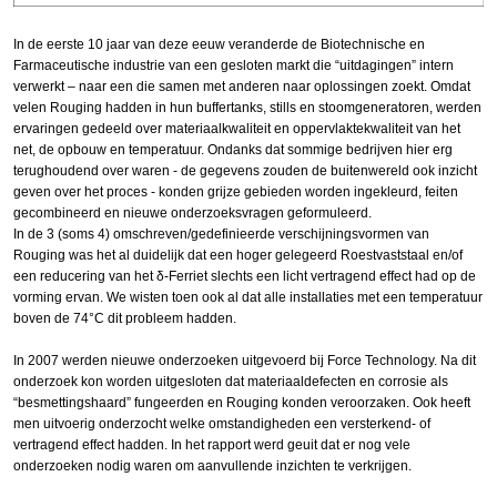
In de eerste 10 jaar van deze eeuw veranderde de Biotechnische en
Farmaceutische industrie van een gesloten markt die “uitdagingen” intern
verwerkt – naar een die samen met anderen naar oplossingen zoekt. Omdat
velen Rouging hadden in hun buffertanks, stills en stoomgeneratoren, werden
ervaringen gedeeld over materiaalkwaliteit en oppervlaktekwaliteit van het
net, de opbouw en temperatuur. Ondanks dat sommige bedrijven hier erg
terughoudend over waren - de gegevens zouden de buitenwereld ook inzicht
geven over het proces - konden grijze gebieden worden ingekleurd, feiten
gecombineerd en nieuwe onderzoeksvragen geformuleerd.
In de 3 (soms 4) omschreven/gedefinieerde verschijningsvormen van
Rouging was het al duidelijk dat een hoger gelegeerd Roestvaststaal en/of
een reducering van het δ-Ferriet slechts een licht vertragend effect had op de
vorming ervan. We wisten toen ook al dat alle installaties met een temperatuur
boven de 74°C dit probleem hadden.
In 2007 werden nieuwe onderzoeken uitgevoerd bij Force Technology. Na dit
onderzoek kon worden uitgesloten dat materiaaldefecten en corrosie als
“besmettingshaard” fungeerden en Rouging konden veroorzaken. Ook heeft
men uitvoerig onderzocht welke omstandigheden een versterkend- of
vertragend effect hadden. In het rapport werd geuit dat er nog vele
onderzoeken nodig waren om aanvullende inzichten te verkrijgen.