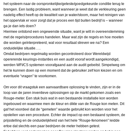
het systeem naar de oorspronkelijke/geteste/goedgekeurde conditie terug te
brengen. Een lastig probleem, want wanneer je weet dat de verkleuring geen
nadelig effect heeft op de kwaliteit van je water/stoom, maar het reinigen van
het oppervlak er voor zorgt dat je proces een tijd buiten bedrijf is – wanneer
ga je dan iets doen?
Hiermee ontstond een ongewenste situatie, want je wilt in overeenstemming
met de regels/procedures handelen. Maar wat zijn de regels en hoe moeten
die worden geïnterpreteerd, wat voor resultaat streven we na? Een
onduidelijke situatie…..
Omdat bedrijven regelmatig worden gecontroleerd door Wereldwijd
opererende keurings-instanties en een audit vooraf wordt aangekondigd,
werden WFI/CS systemen voorafgaand aan de audit gebeitst. Simpelweg om
het te kunnen doen op een moment dat de gebruiker zelf kon kiezen en om
eventuele “vragen” te voorkomen.
Om voor dit vraagstuk een aanvaardbare oplossing te vinden, zijn er in de
loop van de jaren inventieve oplossingen op de markt gekomen zoals een
Rouge-meter. Een stuk buis wat in een bestaande installatie kon worden
ingebouwd en waarmee men de kleur en dikte van de Rouge kon meten. Dit
gaf het voordeel dat de “gemeten” waarde gebruikt kon worden voor het
opstellen van een procedure. Echter de impact op een bestaand systeem, de
prijsstelling en de onduidelijkheid van het hele “Rouge-fenomeen” leidde
ertoe dat slechts een paar bedrijven de meter hebben getest.