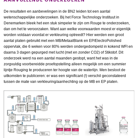
De resultaten en aanbevelingen in de BN2 leiden tot een aantal
wetenschappelijke onderzoeken. Bij het Force Technology Instituut in
Denemarken bleek het een stuk simpeler te zijn om Rouge te onderzoeken,
dan om het te veroorzaken. Want aan welke voorwaarden moest er eigenlijk
worden voldaan voordat er verkleuring optreedt? Hier werden een groot
aantal platen gebruikt met een MB/MetaalBlank en EP/ElectroPolished
oppervlak, die 6 weken voor 80% werden ondergedompeld in kokend WFI en
daarna 3 dagen gepurged met lucht (met en zonder CO2) of Stikstof. Dit
onderzoek werd na een aantal maanden gestopt, want het was in de
zorgvuldig voorbereidde proefopstelling alleen mogelijk om een summier
lijntje Rouging te produceren ter hoogte van de waterlijn. Men besloot de
uitkomsten te publiceren: er was een significant (!) verschil geconstateerd
tussen de mate van verkleuring/aanhechting op de MB en EP platen.