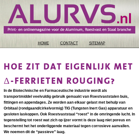
HOME
CONTACT
SITEMAP
HOE ZIT DAT EIGENLIJK MET
Δ-FERRIETEN ROUGING?
In de Biotechnische en Farmaceutische industrie wordt als
transportmiddel veelvuldig gebruik gemaakt van Roestvaststalen buis,
fittingen en appendages. Ze worden aan elkaar gelast met behulp van
Orbitaal (rondgaand/cirkelvormig) TIG (Tungsten Inert Gas) apparatuur en
gesloten laskoppen. Ook Roestvaststaal “roest” in de omringende lucht. In
tegenstelling tot roest wat zich op ijzer vormt is deze laag niet poreus en
beschermt het het onderliggende materiaal tegen corrosieve aanvallen.
We noemen dit de “passieve” laag.