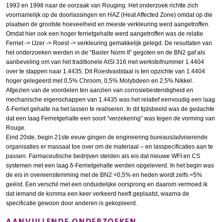
1993 en 1998 naar de oorzaak van Rouging. Het onderzoek richtte zich
voornamelijk op de doorlassingen en HAZ (Heat Affected Zone) omdat op die
plaatsen de grootste hoeveelheid en meeste verkleuring werd aangetroffen.
Omdat hier ook een hoger ferrietgehalte werd aangetroffen was de relatie
Ferriet -> IJzer -> Roest -> verkleuring gemakkelijk gelegd. De resultaten van
het onderzoeken werden in de “Basler Norm II” gegoten en de BN2 gaf als
aanbeveling om van het traditionele AISI 316 met werkstofnummer 1.4404
over te stappen naar 1.4435. Dit Roestvaststaal is ten opzichte van 1.4404
hoger gelegeerd met 0,5% Chroom, 0,5% Molybdeen en 2,5% Nikkel.
Afgezien van de voordelen ten aanzien van corrosiebestendigheid en
mechanische eigenschappen van 1.4435 was het relatief eenvoudig een laag
δ-Ferriet gehalte na het lassen te realiseren. In dit tijdsbeeld was de gedachte
dat een laag Ferrietgehalte een soort “verzekering” was tegen de vorming van
Rouge.
Eind 20ste, begin 21ste eeuw gingen de engineering bureaus/adviserende
organisaties er massaal toe over om de materiaal – en lasspecificaties aan te
passen. Farmaceutische bedrijven stelden als eis dat nieuwe WFI en CS
systemen met een laag δ-Ferrietgehalte werden opgeleverd. In het begin was
de eis in overeenstemming met de BN2 <0,5% en heden wordt zelfs <5%
geëist. Een verschil met een onduidelijke oorsprong en daarom vermoed ik
dat iemand de komma een keer verkeerd heeft geplaatst, waarna de
specificatie gewoon door anderen is gekopieerd.
AANVULLENDE ONDERZOEKEN