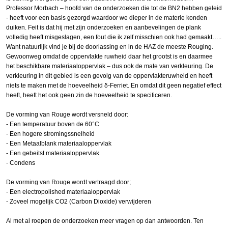
Professor Morbach – hoofd van de onderzoeken die tot de BN2 hebben geleid
- heeft voor een basis gezorgd waardoor we dieper in de materie konden
duiken. Feit is dat hij met zijn onderzoeken en aanbevelingen de plank
volledig heeft misgeslagen, een fout die ik zelf misschien ook had gemaakt…..
Want natuurlijk vind je bij de doorlassing en in de HAZ de meeste Rouging.
Gewoonweg omdat de oppervlakte ruwheid daar het grootst is en daarmee
het beschikbare materiaaloppervlak – dus ook de mate van verkleuring. De
verkleuring in dit gebied is een gevolg van de oppervlakteruwheid en heeft
niets te maken met de hoeveelheid δ-Ferriet. En omdat dit geen negatief effect
heeft, heeft het ook geen zin de hoeveelheid te specificeren.
De vorming van Rouge wordt versneld door:
- Een temperatuur boven de 60°C
- Een hogere stromingssnelheid
- Een Metaalblank materiaaloppervlak
- Een gebeitst materiaaloppervlak
- Condens
De vorming van Rouge wordt vertraagd door;
- Een electropolished materiaaloppervlak
- Zoveel mogelijk CO2 (Carbon Dioxide) verwijderen
Al met al roepen de onderzoeken meer vragen op dan antwoorden. Ten