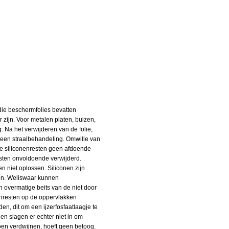
 die beschermfolies bevatten
r zijn. Voor metalen platen, buizen,
: Na het verwijderen van de folie,
 een straalbehandeling. Omwille van
 de siliconenresten geen afdoende
sten onvoldoende verwijderd.
n niet oplossen. Siliconen zijn
ten. Weliswaar kunnen
n overmatige beits van de niet door
enresten op de oppervlakken
n, dit om een ijzerfosfaatlaagje te
den slagen er echter niet in om
oen verdwijnen, hoeft geen betoog.