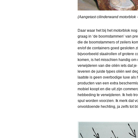
(Aangetast cilinderwand motorblok - 
Daar waar het bij het motorblok nog 
graag in ‘de boomstammen’ van pretp
die de boomstammers of zeilers komt
en/of de containers goed gesloten zij
bijvoorbeeld staalrollen of grotere 
komen, is het misschien handig om na
verwijderen van die oliën iets dat je
leveren de juiste types oliën wel d
laatste is geen overbodige luxe als 
producten van een extra beschermlaa
mobiel koopt en die uit zijn commerc
hebbeding te verwijderen. Ik heb t
spul worden voorzien. Ik merk dat 
onvoldoende hechting, ja zelfs tot bl