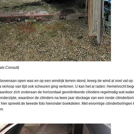
ials Consult)
bovenaan open was en op een windrijk terrein stond, kreeg de wind al snel vat op 
a verloop van tijd ook scheuren ging vertonen. U kan het al raden: Hemelvocht beg
waardoor zich onderaan de horizontaal georiënteerde cilinders regelmatig wat water
 onderzijde, waardoor de cilinders na twee jaar stockage van een ronde cilinderbor
ier spreekt de tweede foto hieronder boekdelen. Met eivormige cilinderboringen k
en.