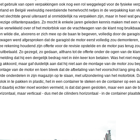
 het gebruik van open verpakkingen ook nog een rol weggelegd voor de fysieke verp
erland en België veelvuldig neerdalende hemelvocht netjes in de verpakking kan 
het slechtste geval uiteraard al onmiddellijk na verpakken zijn, maar in heel wat ge
nwezige olifantenpaadjes. Zo mocht ik enkele jaren geleden kennis maken met een v
ie verwikkeld over of het motorblok van de vrachtwagen van de klant nog bruikbaa
 wilde die, alvorens er zich mee op de baan te begeven, volledig door de garagist
agen werd afgesproken dat de garagist de motor eerst volledig zou demonteren
rekening houdend zijn offerte voor de revisie opstelde en de motor pas terug 
ruitbetaald. Zo gezegd, zo gedaan, althans tot de offerte onder de ogen van de kla
melding dat hij een dergelijk bedrag niet in één keer kon betalen. Was het niet mo
ng akkoord, maar gaf duidelijk aan dat hij niet aan de montage van de motor zou be
ntage van de motor en toen bleek dat de afbetaling van het voorschot lang ging du
 onderdelen in zijn magazijn op te slaan, met uitzondering van het motorblok. Da
lok in te pakken in plastic, het in een container te steken en de container op een
Wat daarbij echter moet worden vermeld, is dat dat geen gesloten, maar een aan de 
rizontaal, maar verticaal - dus met de cilinders horizontaal - in de container plaats