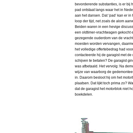
bevorderende substanties, is er bij
pad ontstaat langs waar het in Ned
aan het dansen. Dat ‘pad’ kan er in 
loop der tijd, net zoals de alom aa
Beiden waren in een hevige discuss
een oldtimer-vrachtwagen gekocht en
gezegende ouderdom van de vrachtw
moesten worden vervangen, daarmee 
het volledige offertebedrag had voo
contacteerde hij de garagist met de 
schijven te betalen? De garagist gi
was afbetaald.
Het vervolg: Na demo
wijze van waarborg de gedemonteerde
in. Daarom besloot hij om het motorb
plaatsen. Dat lijkt toch prima zo? 
dat de garagist het motorblok niet ho
boekdelen.