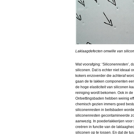
Laklaagdefecten omwille van silico
Wat voorafging: ‘Siliconenresten’, 
siliconen. Dat is echter niet ideaal 
kokers enzoverder die achteraf word
gaan de te lakken componenten eers
de hoge elasticiteit van siliconen 
reiniging wordt bekomen. Ook in de
Ontvettingsbaden hebben weinig effe
chemisch gezien immers goed bestan
siliconenresten in beitsbaden worden
siliconenresten gecontamineerde zo
aanwezig. In poederlakkerijen voor 
creëren in functie van de laklaaghec
siliconen op te lossen. En dat de t