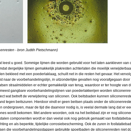
nenresten - bron Judtih Pietschmann)
dat leest u goed. Sommige lijmen die worden gebruikt voor het laten aankleven van
omdat dergelijke lijmen gemakkelijk plakresten achterlaten die moeilijk verwijderbaa
en bekleed met een poederlaklaag, schuilt net in die resten het gevaar.
Het vervolg
t naar de voorbehandelingslijn, in uitzonderlijke gevallen nog voorafgegaan door
kaatsen straalmiddelen er echter gemakkelijk van terug, waardoor er ter hoogte van
 meest gangbare voorbehandelingslijnen van poederlakkerijen worden siliconenre
ct wat betreft de verwijdering van siliconen. Ook beitsbaden kunnen siliconenreste
d tegen beitszuren. Hierdoor vindt er geen beitsen plaats onder de siliconenres
 ondergraven, maar de tijd die daarvoor nodig is, is veelal dermate lang dat er ee
nes wordt bekomen. Met andere woorden, ook na het beitsbad zijn er nog silicon
stalen componenten wordt er dan veelal ook nog gebruik gemaakt van fosfatatiebade
hting en als beperkte, tijdelijke corrosiebescherming. Ook de zuren in fosfatatieba
ussen die voorbehandelingsstappen gebruikte spoelbaden de siliconenresten niet d