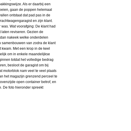
akkingswijze. Als er daarbij een
vloeien, gaan de poppen helemaal
vallen ontstaat dat pad pas in de
rachtwagengaragist en zijn klant.
r was.
Wat voorafging: De klant had
 laten reviseren. Gezien de
, dan nakeek welke onderdelen
zou samenbouwen van zodra de klant
nt kwam. Met een krop in de keel
gelijk om in enkele maandelijkse
ginnen totdat het volledige bedrag
ren, besloot de garagist om bij
t motorblok nam veel te veel plaats
 aan het magazijn grenzend perceel te
bovenzijde open container betrof, en
te. De foto hieronder spreekt