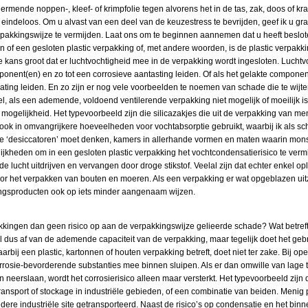
mende noppen-, kleef- of krimpfolie tegen alvorens het in de tas, zak, doos of k
 eindeloos. Om u alvast van een deel van de keuzestress te bevrijden, geef ik u 
pakkingswijze te vermijden.
Laat ons om te beginnen aannemen dat u heeft beslote
 of een gesloten plastic verpakking of, met andere woorden, is de plastic verpakki
de kans groot dat er luchtvochtigheid mee in de verpakking wordt ingesloten. Luchtv
nent(en) en zo tot een corrosieve aantasting leiden. Of als het gelakte componen
ting leiden. En zo zijn er nog vele voorbeelden te noemen van schade die te wijten
l, als een ademende, voldoend ventilerende verpakking niet mogelijk of moeilijk is
ogelijkheid. Het typevoorbeeld zijn die silicazakjes die uit de verpakking van me
 ook in omvangrijkere hoeveelheden voor vochtabsorptie gebruikt, waarbij ik als sc
ikte ‘desiccatoren’ moet denken, kamers in allerhande vormen en maten waarin mon
jkheden om in een gesloten plastic verpakking het vochtcondensatierisico te verm
de lucht uitdrijven en vervangen door droge stikstof. Veelal zijn dat echter enkel o
or het verpakken van bouten en moeren. Als een verpakking er wat opgeblazen uitzie
edingsproducten ook op iets minder aangenaam wijzen.
kingen dan geen risico op aan de verpakkingswijze gelieerde schade? Wat betreft 
l dus af van de ademende capaciteit van de verpakking, maar tegelijk doet het ge
aarbij een plastic, kartonnen of houten verpakking betreft, doet niet ter zake. Bij 
 corrosie-bevorderende substanties mee binnen sluipen. Als er dan omwille van lag
neerslaan, wordt het corrosierisico alleen maar versterkt. Het typevoorbeeld zijn d
 transport of stockage in industriële gebieden, of een combinatie van beiden. Meni
ndere industriële site getransporteerd.
Naast de risico’s op condensatie en het binn