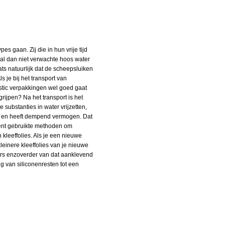
s gaan. Zij die in hun vrije tijd
al dan niet verwachte hoos water
ts natuurlijk dat de scheepsluiken
s je bij het transport van
lastic verpakkingen wel goed gaat
rijpen? Na het transport is het
e substanties in water vrijzetten,
cht en heeft dempend vermogen. Dat
ent gebruikte methoden om
kleeffolies. Als je een nieuwe
leinere kleeffolies van je nieuwe
ers enzoverder van dat aanklevend
 van siliconenresten tot een