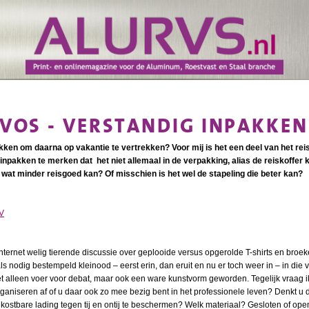
 VOS - VERSTANDIG INPAKKEN
akken om daarna op vakantie te vertrekken? Voor mij is het een deel van het reis
inpakken te merken dat het niet allemaal in de verpakking, alias de reiskoffer 
 wat minder reisgoed kan? Of misschien is het wel de stapeling die beter kan?
BV
nternet welig tierende discussie over geplooide versus opgerolde T-shirts en bro
s nodig bestempeld kleinood – eerst erin, dan eruit en nu er toch weer in – in die va
iet alleen voer voor debat, maar ook een ware kunstvorm geworden.
T
egelijk vraag i
rganiseren af of u daar ook zo mee bezig bent in het professionele leven? Denkt u
ostbare lading tegen tij en ontij te beschermen? Welk materiaal? Gesloten of ope