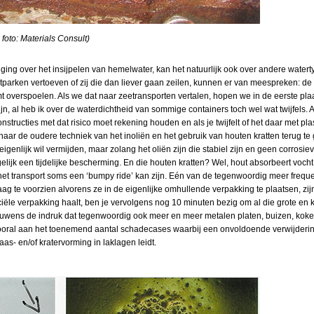
foto: Materials Consult)
ging over het insijpelen van hemelwater, kan het natuurlijk ook over andere watertype
arken vertoeven of zij die dan liever gaan zeilen, kunnen er van meespreken: de 
 overspoelen. Als we dat naar zeetransporten vertalen, hopen we in de eerste plaa
n, al heb ik over de waterdichtheid van sommige containers toch wel wat twijfels. Al
constructies met dat risico moet rekening houden en als je twijfelt of het daar met p
ar de oudere techniek van het inoliën en het gebruik van houten kratten terug te g
 eigenlijk wil vermijden, maar zolang het oliën zijn die stabiel zijn en geen corrosiev
egelijk een tijdelijke bescherming. En die houten kratten? Wel, hout absorbeert vo
het transport soms een ‘bumpy ride’ kan zijn.
Eén van de tegenwoordig meer frequ
g te voorzien alvorens ze in de eigenlijke omhullende verpakking te plaatsen, zijn 
iële verpakking haalt, ben je vervolgens nog 10 minuten bezig om al die grote en k
rouwens de indruk dat tegenwoordig ook meer en meer metalen platen, buizen, kok
vooral aan het toenemend aantal schadecases waarbij een onvoldoende verwijdering
aas- en/of kratervorming in laklagen leidt.