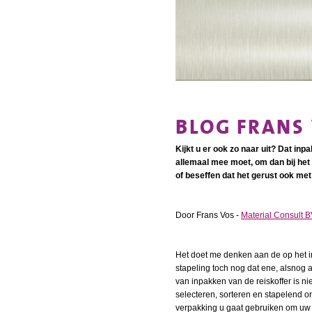
BLOG FRANS
Kijkt u er ook zo naar uit? Dat inp
allemaal mee moet, om dan bij het 
of beseffen dat het gerust ook met
Door Frans Vos -
Material Consult 
Het doet me denken aan de op het i
stapeling toch nog dat ene, alsnog al
van inpakken van de reiskoffer is n
selecteren, sorteren en stapelend o
verpakking u gaat gebruiken om uw k