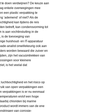
rat te doen verdwijnen? De keuze aan
graag enkele overwegingen mee
n een plastic verpakking te
ng ‘ademend’ of niet? Als de
ochtigheid kan tijdens de reis
ten betreft, kan condensvorming tot
 is aan vochtinsluiting in de
, is de toevoeging van
nige huishoud- en IT-apparatuur
hade-analist onwillekeurig ook aan
sters worden bewaard die zuiver en
ijden, zijn het vacuümtrekken van
plossingen voor kleinere
t, is het veelal dat
luchtvochtigheid en het risico op
bruik van open verpakkingen een
open verpakkingen is er nu eenmaal
e temperaturen en/of een hoge
aarbij chloriden bij marine
g product wordt immers van de ene
endringen van corrosie-