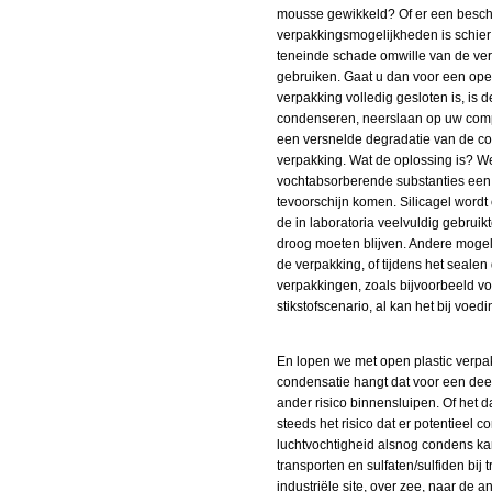
mousse gewikkeld? Of er een bescher
verpakkingsmogelijkheden is schier
teneinde schade omwille van de ver
gebruiken. Gaat u dan voor een open
verpakking volledig gesloten is, is 
condenseren, neerslaan op uw compo
een versnelde degradatie van de coa
verpakking. Wat de oplossing is? We
vochtabsorberende substanties een m
tevoorschijn komen. Silicagel wordt
de in laboratoria veelvuldig gebru
droog moeten blijven. Andere mogeli
de verpakking, of tijdens het sealen 
verpakkingen, zoals bijvoorbeeld vo
stikstofscenario, al kan het bij vo
En lopen we met open plastic verpak
condensatie hangt dat voor een dee
ander risico binnensluipen. Of het d
steeds het risico dat er potentieel
luchtvochtigheid alsnog condens kan 
transporten en sulfaten/sulfiden bij
industriële site, over zee, naar de a