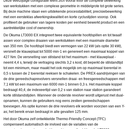
Deze veelzijdige configuratie leent zich vooral voor de complete bewerking
van werkstukken met een complexe geometrie in middelgrote tot grote series.
Bij deze machine staan een uitstekende processtabiliteit, precisiebewerking
met een eersteklas afwerkingskwaliteit en korte cyclustijden voorop. Ook
profiteert de gebruiker van lagere kosten per eenheid bewerkt product en een
aantrekkelijke cost of ownership.
De Okuma LT3000 EX integreert twee equivalente hoofdspillen en tot twaalf
assen voor complex draaien van werkstukken met een maximale diameter
van 350 mm. De hoofdspil biedt een vermogen van 22 kW (als optie 30 kW),
versnelt de klauwplaat tot 5000 min-1 en genereert een maximaal koppel van
427 Nm. De versnelling van stilstand tot het maximum - met klauwplaat -
neemt 4,4 s, terwijl de vertraging slechts 3,2 s kost; dit beperkt de stilstandtijd
tot een minimum, maar maakt het ook mogelijk om op maximaal toerental in
0,5 s tussen de 2 toerental reeksen te schakelen. De PREX-aandrijvingen van
de drie gereedschaprevolvers versnellen draai- en freesgereedschappen met
7,1 kW tot een maximum van 6000 min-1 binnen 0,3 s. Het maximale koppel
bedraagt 40,4; de indexeertijd van 0,2 s van station naar station garandeert
korte stilstandstijden. Wanneer de onderste revolver wordt uitgerust met dual-
opnamen, kunnen de gebruikers nog eens zestien gereedschappen
toevoegen. Als optie kunnen de drie revolvers elk worden voorzien van een Y-
as; het bereik ervan bedraagt in alle gevallen 125 mm.
Het door Okuma zelf ontwikkelde Thermo-Friendly Concept (TFC)
compenseert automatisch de invloed van de variaties van de