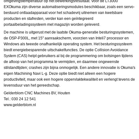
omgevingstemperatuur op het bewerkingsresultaat. Voor de LT3000
EXOkuma zijn diverse automatiseringsmodules beschikbaar, zoals een servo-
bestuurd ontlaadapparaat voor het schadevrij uitnemen van kwetsbare
producten en stafresten, verder kan een geïntegreerd
portaalbeladingssysteem met magazijn worden geleverd.
De machine is uitgerust met de laatste Okuma-generatie besturingssystemen,
de OSP-P300L, met 15" aanraakscherm, voorzien van Inteli7 processor en
Windows als tweede onafhankelijk operating system. Het besturingssysteem
biedt energiebesparende uitschakelfuncties. De optie Collision Avoidance
System (CAS) helpt gebruikers al bij de programmering om botsingen tijdens
de afloop van het programma te vermijden, en daarmee ongewenste
stilstandtijden; crashes zijn bijna onmogelijk. Een andere innovatie is Okuma's
eigen Machining Navi L-g. Deze optie biedt niet alleen een hogere
productiviteit, maar ook een hogere oppervlaktekwaliteit en verlengt tevens de
levensduur van het gereedschap.
Gelderblom CNC Machines BV, Houten
Tel.: 030 24 12 541
www.gelderblom.nl