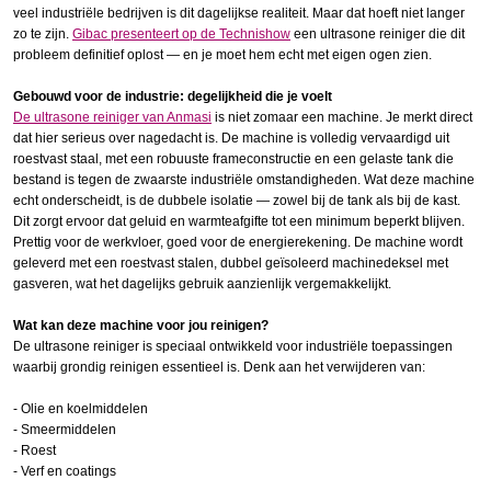
veel industriële bedrijven is dit dagelijkse realiteit. Maar dat hoeft niet langer
zo te zijn.
Gibac presenteert op de Technishow
een ultrasone reiniger die dit
probleem definitief oplost — en je moet hem echt met eigen ogen zien.
Gebouwd voor de industrie: degelijkheid die je voelt
De ultrasone reiniger van Anmasi
is niet zomaar een machine. Je merkt direct
dat hier serieus over nagedacht is. De machine is volledig vervaardigd uit
roestvast staal, met een robuuste frameconstructie en een gelaste tank die
bestand is tegen de zwaarste industriële omstandigheden. Wat deze machine
echt onderscheidt, is de dubbele isolatie — zowel bij de tank als bij de kast.
Dit zorgt ervoor dat geluid en warmteafgifte tot een minimum beperkt blijven.
Prettig voor de werkvloer, goed voor de energierekening. De machine wordt
geleverd met een roestvast stalen, dubbel geïsoleerd machinedeksel met
gasveren, wat het dagelijks gebruik aanzienlijk vergemakkelijkt.
Wat kan deze machine voor jou reinigen?
De ultrasone reiniger is speciaal ontwikkeld voor industriële toepassingen
waarbij grondig reinigen essentieel is. Denk aan het verwijderen van:
- Olie en koelmiddelen
- Smeermiddelen
- Roest
- Verf en coatings