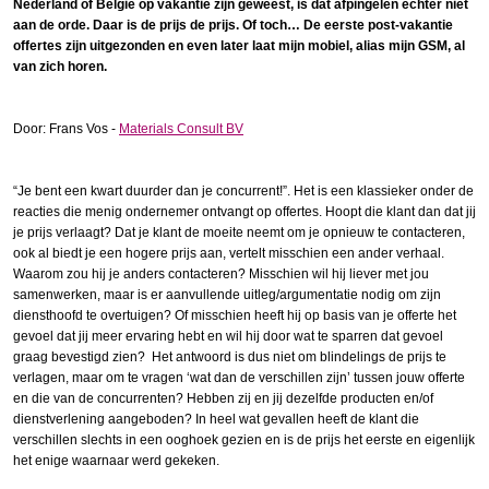
Nederland of België op vakantie zijn geweest, is dat afpingelen echter niet
aan de orde. Daar is de prijs de prijs. Of toch… De eerste post-vakantie
offertes zijn uitgezonden en even later laat mijn mobiel, alias mijn GSM, al
van zich horen.
Door: Frans Vos -
Materials Consult BV
“Je bent een kwart duurder dan je concurrent!”. Het is een klassieker onder de
reacties die menig ondernemer ontvangt op offertes. Hoopt die klant dan dat jij
je prijs verlaagt? Dat je klant de moeite neemt om je opnieuw te contacteren,
ook al biedt je een hogere prijs aan, vertelt misschien een ander verhaal.
Waarom zou hij je anders contacteren? Misschien wil hij liever met jou
samenwerken, maar is er aanvullende uitleg/argumentatie nodig om zijn
diensthoofd te overtuigen? Of misschien heeft hij op basis van je offerte het
gevoel dat jij meer ervaring hebt en wil hij door wat te sparren dat gevoel
graag bevestigd zien? Het antwoord is dus niet om blindelings de prijs te
verlagen, maar om te vragen ‘wat dan de verschillen zijn’ tussen jouw offerte
en die van de concurrenten? Hebben zij en jij dezelfde producten en/of
dienstverlening aangeboden? In heel wat gevallen heeft de klant die
verschillen slechts in een ooghoek gezien en is de prijs het eerste en eigenlijk
het enige waarnaar werd gekeken.