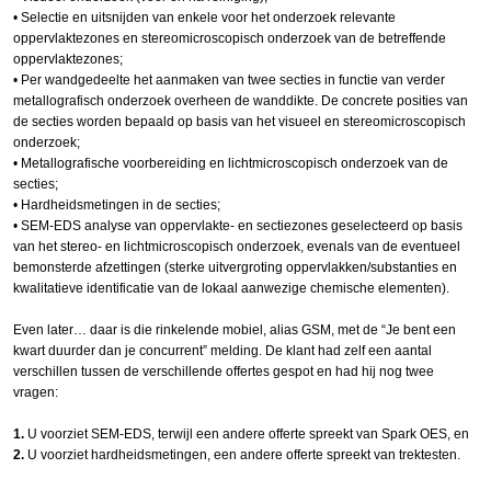
•​ Selectie en uitsnijden van enkele voor het onderzoek relevante
oppervlaktezones en stereomicroscopisch onderzoek van de betreffende
oppervlaktezones;
•​ Per wandgedeelte het aanmaken van twee secties in functie van verder
metallografisch onderzoek overheen de wanddikte. De concrete posities van
de secties worden bepaald op basis van het visueel en stereomicroscopisch
onderzoek;
•​ Metallografische voorbereiding en lichtmicroscopisch onderzoek van de
secties;
•​ Hardheidsmetingen in de secties;
•​ SEM-EDS analyse van oppervlakte- en sectiezones geselecteerd op basis
van het stereo- en lichtmicroscopisch onderzoek, evenals van de eventueel
bemonsterde afzettingen (sterke uitvergroting oppervlakken/substanties en
kwalitatieve identificatie van de lokaal aanwezige chemische elementen).
Even later… daar is die rinkelende mobiel, alias GSM, met de “Je bent een
kwart duurder dan je concurrent” melding. De klant had zelf een aantal
verschillen tussen de verschillende offertes gespot en had hij nog twee
vragen:
1.
​ U voorziet SEM-EDS, terwijl een andere offerte spreekt van Spark OES, en
2.
​ U voorziet hardheidsmetingen, een andere offerte spreekt van trektesten.