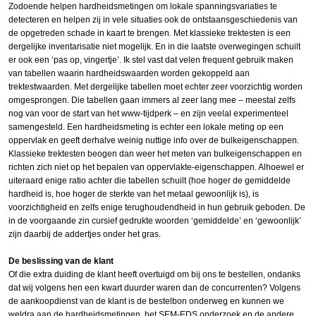
Zodoende helpen hardheidsmetingen om lokale spanningsvariaties te
detecteren en helpen zij in vele situaties ook de ontstaansgeschiedenis van
de opgetreden schade in kaart te brengen. Met klassieke trektesten is een
dergelijke inventarisatie niet mogelijk. En in die laatste overwegingen schuilt
er ook een ‘pas op, vingertje’. Ik stel vast dat velen frequent gebruik maken
van tabellen waarin hardheidswaarden worden gekoppeld aan
trektestwaarden. Met dergelijke tabellen moet echter zeer voorzichtig worden
omgesprongen. Die tabellen gaan immers al zeer lang mee – meestal zelfs
nog van voor de start van het www-tijdperk – en zijn veelal experimenteel
samengesteld. Een hardheidsmeting is echter een lokale meting op een
oppervlak en geeft derhalve weinig nuttige info over de bulkeigenschappen.
Klassieke trektesten beogen dan weer het meten van bulkeigenschappen en
richten zich niet op het bepalen van oppervlakte-eigenschappen. Alhoewel er
uiteraard enige ratio achter die tabellen schuilt (hoe hoger de gemiddelde
hardheid is, hoe hoger de sterkte van het metaal gewoonlijk is), is
voorzichtigheid en zelfs enige terughoudendheid in hun gebruik geboden. De
in de voorgaande zin cursief gedrukte woorden ‘gemiddelde’ en ‘gewoonlijk’
zijn daarbij de addertjes onder het gras.
De beslissing van de klant
Of die extra duiding de klant heeft overtuigd om bij ons te bestellen, ondanks
dat wij volgens hen een kwart duurder waren dan de concurrenten? Volgens
de aankoopdienst van de klant is de bestelbon onderweg en kunnen we
weldra aan de hardheidsmetingen, het SEM-EDS onderzoek en de andere