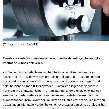
(Trektest - istock - JazzIRT)
Enkele concrete voorbeelden van waar hardheidsmetingen belangrijke
informatie kunnen opleveren:
•​ In functie van het detecteren van hardheidsverschillen overheen een
laszone. Bij het lassen van bijvoorbeeld ongelegeerde of laag gelegeerde
staalsoorten kan in een worst-case-scenario een te sterke korrelgroei in de
hitte- beïnvloede zone (HBZ) optreden - wat tot een lager dan verwachte
hardheid in de HBZ kan leiden - of kan, aan het andere uiterste, lokaal een
zeer harde martensietzone ontstaan. Alhoewel beide fenomenen ook de
eigenschappen in trek overheen de laszone zullen beïnvloeden, kan met een
trektest geen informatie worden bekomen over wat er dan concreet tijdens het