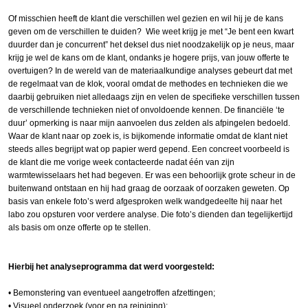
Of misschien heeft de klant die verschillen wel gezien en wil hij je de kans
geven om de verschillen te duiden? Wie weet krijg je met “Je bent een kwart
duurder dan je concurrent” het deksel dus niet noodzakelijk op je neus, maar
krijg je wel de kans om de klant, ondanks je hogere prijs, van jouw offerte te
overtuigen? In de wereld van de materiaalkundige analyses gebeurt dat met
de regelmaat van de klok, vooral omdat de methodes en technieken die we
daarbij gebruiken niet alledaags zijn en velen de specifieke verschillen tussen
de verschillende technieken niet of onvoldoende kennen. De financiële ‘te
duur’ opmerking is naar mijn aanvoelen dus zelden als afpingelen bedoeld.
Waar de klant naar op zoek is, is bijkomende informatie omdat de klant niet
steeds alles begrijpt wat op papier werd gepend. Een concreet voorbeeld is
de klant die me vorige week contacteerde nadat één van zijn
warmtewisselaars het had begeven. Er was een behoorlijk grote scheur in de
buitenwand ontstaan en hij had graag de oorzaak of oorzaken geweten. Op
basis van enkele foto’s werd afgesproken welk wandgedeelte hij naar het
labo zou opsturen voor verdere analyse. Die foto’s dienden dan tegelijkertijd
als basis om onze offerte op te stellen.
Hierbij het analyseprogramma dat werd voorgesteld:
•​ Bemonstering van eventueel aangetroffen afzettingen;
•​ Visueel onderzoek (voor en na reiniging);