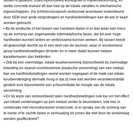
lassen is gebeurd, zoals bijvoorbeeld korrelgroei of martensietvorming, en
welke concrete invloed dit dan had op de lokale variaties in mechanische
eigenschappen. Via lichtmicroscopisch onderzoek (eventueel ondersteund
door SEM voor grote vergrotingen) en hardheidsmetingen kan dit wel in kaart
worden gebracht.
•​ Bij de productie of het lassen van roestvast stalen is er dan weer een risico
op de vorming van zogenaamde intermetallische fasen, die tot zeer hoge
hardheden kunnen leiden en verbrossend kunnen werken. Bij lassen treedt
dit gewoonlijk slechts op in een deel van de laszone, waar in voorkomend
geval hardheidsmetingen dit beter en in meer detail kunnen helpen
karakteriseren dan trektesten.
•​ Ook bij een overmatige, lokale koudvervorming (bijvoorbeeld bij overmatige
belasting en daaruit voortvloeiende plastische vervorming) van een metaal
kan via hardheidsmetingen veelal worden nagegaan of de mate van lokale
koudversteviging dermate hoog is dat zij mee kan worden verantwoordelijk
gesteld voor bijvoorbeeld een scheurinitiatie ter hoogte van de lokale
vervorming.
•​ En bij wijze van slotvoorbeeld laten hardheidsmetingen ook toe om het effect
van lokale vonkinslagen op een metaal verder te beoordelen, ook hier in
combinatie met microstructureel onderzoek. Is er sprake van de vorming van
te harde of te zachte fasen in verhouding tot zones die niet door de vonkinslag
werden geaffecteerd?