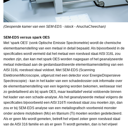
(Geopende kamer van een SEM-EDS - istock - AnuchaCheechan)
SEM-EDS versus spark OES
Met ‘spark OES’ (vonk Optische Emissie Spectrometrie) wordt de chemische
elementsamenstelling van een metaal in detail bepaald. Als bijvoorbeeld in de
specificaties wordt vermeld dat het metaal een roestvast staal AISI 316L zou
moeten zijn, dan kan met spark OES worden nagegaan of het geanalyseerde
metaal inderdaad aan de gestandaardiseerde elementsamenstelling van een
AISI 316L roestvast staal voldoet. Met SEM-EDS (Scanning
ElektronenMicroscopie, uitgerust met een detector voor EnergieDispersieve
Spectroscopie) - kan in het kader van een schadedossier ook informatie over
de elementsamenstelling van een legering worden bekomen, weliswaar niet
zo gedetailleerd als bij spark OES, maar kwalitatief veelal voldoende binnen
het kader van een schade-analyse. Als het geanalyseerde metaal volgens de
specificaties bijvoorbeeld een AISI 316Ti roestvast staal zou moeten zijn, dan
zou er bij SEM-EDS analyse van een metallografisch voorbereid monster
onder andere molybdeen (Mo) en titanium (Ti) moeten worden gedetecteerd.
Als er geen Mo wordt gemeten, betreft het vrijwel zeker geen roestvast staal
van de AISI 316 familie en als er geen Ti wordt gemeten, dan is het vrijwel