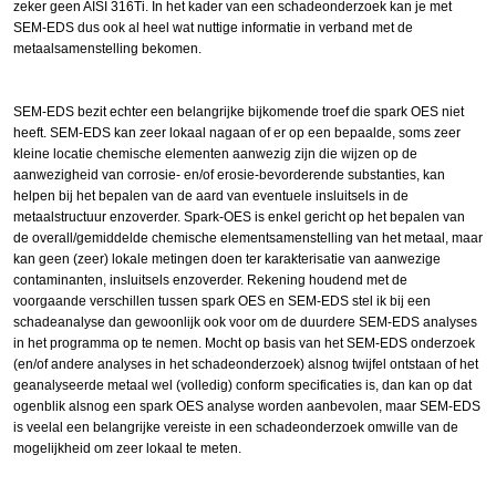
zeker geen AISI 316Ti. In het kader van een schadeonderzoek kan je met
SEM-EDS dus ook al heel wat nuttige informatie in verband met de
metaalsamenstelling bekomen.
SEM-EDS bezit echter een belangrijke bijkomende troef die spark OES niet
heeft. SEM-EDS kan zeer lokaal nagaan of er op een bepaalde, soms zeer
kleine locatie chemische elementen aanwezig zijn die wijzen op de
aanwezigheid van corrosie- en/of erosie-bevorderende substanties, kan
helpen bij het bepalen van de aard van eventuele insluitsels in de
metaalstructuur enzoverder. Spark-OES is enkel gericht op het bepalen van
de overall/gemiddelde chemische elementsamenstelling van het metaal, maar
kan geen (zeer) lokale metingen doen ter karakterisatie van aanwezige
contaminanten, insluitsels enzoverder. Rekening houdend met de
voorgaande verschillen tussen spark OES en SEM-EDS stel ik bij een
schadeanalyse dan gewoonlijk ook voor om de duurdere SEM-EDS analyses
in het programma op te nemen. Mocht op basis van het SEM-EDS onderzoek
(en/of andere analyses in het schadeonderzoek) alsnog twijfel ontstaan of het
geanalyseerde metaal wel (volledig) conform specificaties is, dan kan op dat
ogenblik alsnog een spark OES analyse worden aanbevolen, maar SEM-EDS
is veelal een belangrijke vereiste in een schadeonderzoek omwille van de
mogelijkheid om zeer lokaal te meten.