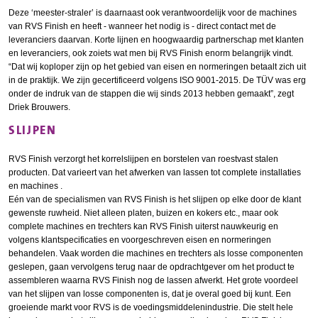
Deze ‘meester-straler’ is daarnaast ook verantwoordelijk voor de machines
van RVS Finish en heeft - wanneer het nodig is - direct contact met de
leveranciers daarvan. Korte lijnen en hoogwaardig partnerschap met klanten
en leveranciers, ook zoiets wat men bij RVS Finish enorm belangrijk vindt.
“Dat wij koploper zijn op het gebied van eisen en normeringen betaalt zich uit
in de praktijk. We zijn gecertificeerd volgens ISO 9001-2015. De TÜV was erg
onder de indruk van de stappen die wij sinds 2013 hebben gemaakt”, zegt
Driek Brouwers.
SLIJPEN
RVS Finish verzorgt het korrelslijpen en borstelen van roestvast stalen
producten. Dat varieert van het afwerken van lassen tot complete installaties
en machines .
Eén van de specialismen van RVS Finish is het slijpen op elke door de klant
gewenste ruwheid. Niet alleen platen, buizen en kokers etc., maar ook
complete machines en trechters kan RVS Finish uiterst nauwkeurig en
volgens klantspecificaties en voorgeschreven eisen en normeringen
behandelen. Vaak worden die machines en trechters als losse componenten
geslepen, gaan vervolgens terug naar de opdrachtgever om het product te
assembleren waarna RVS Finish nog de lassen afwerkt. Het grote voordeel
van het slijpen van losse componenten is, dat je overal goed bij kunt. Een
groeiende markt voor RVS is de voedingsmiddelenindustrie. Die stelt hele