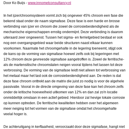
Door Ko Buijs -
www.innometconsultancy.nl
In het ijzer/chroomsysteem vormt zich bij ongeveer 45% chroom een fase die
bekend staat onder de naam sigmafase. Deze fase is een harde en brosse
verbinding van ijzer en chroom die zowel de corrosiebestendigheid als de
mechanische eigenschappen ernstig ondermijnt. Deze verbinding is daarom
uiteraard zeer ongewenst. Tussen het sigma- en ferrietgebied bestaat er ook
nog een overgangsgebied waar beide structuren naast elkaar kunnen
voorkomen. Naarmate het chroomgehalte in de legering toeneemt, stijgt ook
de kans op de vorming van sigmafase hoewel zelfs ook bij legeringen met
12% chroom deze gevreesde sigmafase aangetroffen is. Zowel de ferritische-
als de martensitische chroomstalen neigen vooral tijdens het lassen tot deze
verbrossing. De vorming van de sigmafase leidt niet alleen tot verbrossing van
het metaal maar het tast ook de corrosiebestendigheid aan. De reden is dat
deze fase chroom onttrekt aan de matrix die juist zo nodig is voor de algehele
passivatie. Vooral in de directe omgeving van deze fase kan het chroom zelfs
onder de kritische hoeveelheid uitkomen van 12% en dan zal zo'n locatie
onmiddellijk omslaan in een actief gebied. Hierdoor zal hevige lokale corrosie
op kunnen optreden. De ferritische kwaliteiten hebben over het algemeen
meer neiging tot het vormen van de sigmafase omdat het chroomgehalte
veelal hoger is.
De achteruitgang in kerftaaiheid, veroorzaakt door deze sigmafase, hangt niet