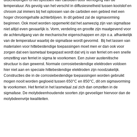
temperatuur. Als gevolg van het verschil in diffusiesnelheid tussen koolstof en
chroom zal immers bij het oplossen van de carbiden een gebied met een
hoger chroomgehalte achterblijven. In dit gebied zal de sigmavorming
beginnen. Ook moet worden opgemerkt dat het aanwezig zijn van sigmafase
niet altijd even gevaarlijk is. Vorm, verdeling en grootte zijn maatgevend voor
de achteruitgang van de mechanische eigenschappen en zijn o.a. afhankelijk
van de temperatuur waarbij de sigmafase wordt gevormd. Bij het lassen van
materialen voor hittebestendige toepassingen moet men er dan ook voor
zorgen dat een lasmetaal toegepast wordt dat vrij is van ferriet om een snelle
omzetting van ferriet in sigma te voorkomen. Een zuiver austenitische
structuur is dan gewenst. Normale corrosiebestendige elektroden voldoen
hier niet aan en speciale hittebestendige elektroden zijn noodzakelijk.
Constructies die in de corrosiebestendige toepassingen worden gebruikt
mogen nooit worden gegloeid tussen 650°C en 850°C, dit om sigmavorming
te voorkomen. Het ferriet in het lasmetaal zal zich dan omzetten in de
sigmafase. De molybdeenhoudende soorten zijn gevoeliger hiervoor dan de
molybdeenvrije kwaliteiten.