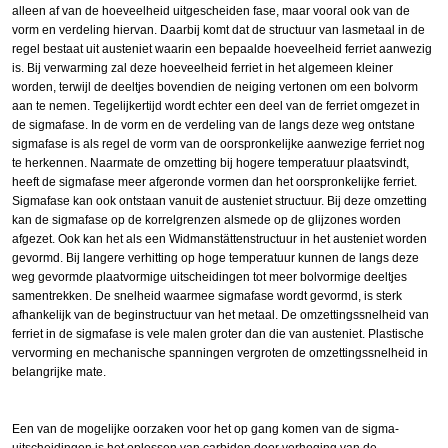
alleen af van de hoeveelheid uitgescheiden fase, maar vooral ook van de
vorm en verdeling hiervan. Daarbij komt dat de structuur van lasmetaal in de
regel bestaat uit austeniet waarin een bepaalde hoeveelheid ferriet aanwezig
is. Bij verwarming zal deze hoeveelheid ferriet in het algemeen kleiner
worden, terwijl de deeltjes bovendien de neiging vertonen om een bolvorm
aan te nemen. Tegelijkertijd wordt echter een deel van de ferriet omgezet in
de sigmafase. In de vorm en de verdeling van de langs deze weg ontstane
sigmafase is als regel de vorm van de oorspronkelijke aanwezige ferriet nog
te herkennen. Naarmate de omzetting bij hogere temperatuur plaatsvindt,
heeft de sigmafase meer afgeronde vormen dan het oorspronkelijke ferriet.
Sigmafase kan ook ontstaan vanuit de austeniet structuur. Bij deze omzetting
kan de sigmafase op de korrelgrenzen alsmede op de glijzones worden
afgezet. Ook kan het als een Widmanstättenstructuur in het austeniet worden
gevormd. Bij langere verhitting op hoge temperatuur kunnen de langs deze
weg gevormde plaatvormige uitscheidingen tot meer bolvormige deeltjes
samentrekken. De snelheid waarmee sigmafase wordt gevormd, is sterk
afhankelijk van de beginstructuur van het metaal. De omzettingssnelheid van
ferriet in de sigmafase is vele malen groter dan die van austeniet. Plastische
vervorming en mechanische spanningen vergroten de omzettingssnelheid in
belangrijke mate.
Een van de mogelijke oorzaken voor het op gang komen van de sigma-
uitscheidingen is het oplossen van carbiden door verhoging van de