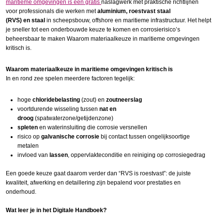
maritieme omgevingen is een gratis
naslagwerk met praktische richtlijnen
voor professionals die werken met
aluminium, roestvast staal
(RVS) en staal
in scheepsbouw, offshore en maritieme infrastructuur. Het helpt
je sneller tot een onderbouwde keuze te komen en corrosierisico’s
beheersbaar te maken Waarom materiaalkeuze in maritieme omgevingen
kritisch is.
Waarom materiaalkeuze in maritieme omgevingen kritisch is
In en rond zee spelen meerdere factoren tegelijk:
hoge
chloridebelasting
(zout) en
zoutneerslag
voortdurende wisseling tussen
nat en
droog
(spatwaterzone/getijdenzone)
spleten
en waterinsluiting die corrosie versnellen
risico op
galvanische corrosie
bij contact tussen ongelijksoortige
metalen
invloed van
lassen
, oppervlakteconditie en reiniging op corrosiegedrag
Een goede keuze gaat daarom verder dan “RVS is roestvast”: de juiste
kwaliteit, afwerking en detaillering zijn bepalend voor prestaties en
onderhoud.
Wat leer je in het Digitale Handboek?