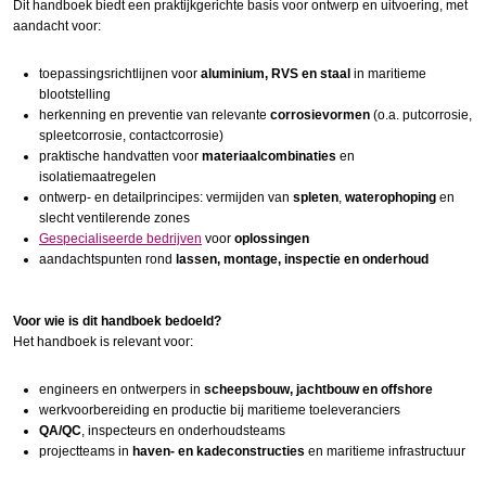
Dit handboek biedt een praktijkgerichte basis voor ontwerp en uitvoering, met
aandacht voor:
toepassingsrichtlijnen voor
aluminium, RVS en staal
in maritieme
blootstelling
herkenning en preventie van relevante
corrosievormen
(o.a. putcorrosie,
spleetcorrosie, contactcorrosie)
praktische handvatten voor
materiaalcombinaties
en
isolatiemaatregelen
ontwerp- en detailprincipes: vermijden van
spleten
,
waterophoping
en
slecht ventilerende zones
Gespecialiseerde bedrijven
voor
oplossingen
aandachtspunten rond
lassen, montage, inspectie en onderhoud
Voor wie is dit handboek bedoeld?
Het handboek is relevant voor:
engineers en ontwerpers in
scheepsbouw, jachtbouw en offshore
werkvoorbereiding en productie bij maritieme toeleveranciers
QA/QC
, inspecteurs en onderhoudsteams
projectteams in
haven- en kadeconstructies
en maritieme infrastructuur