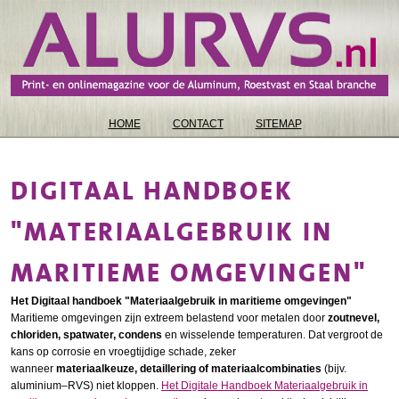
HOME
CONTACT
SITEMAP
DIGITAAL HANDBOEK
"MATERIAALGEBRUIK IN
MARITIEME OMGEVINGEN"
Het Digitaal handboek "Materiaalgebruik in maritieme omgevingen"
Maritieme omgevingen zijn extreem belastend voor metalen door
zoutnevel,
chloriden, spatwater, condens
en wisselende temperaturen. Dat vergroot de
kans op corrosie en vroegtijdige schade, zeker
wanneer
materiaalkeuze, detaillering of materiaalcombinaties
(bijv.
aluminium–RVS) niet kloppen.
Het Digitale Handboek Materiaalgebruik in