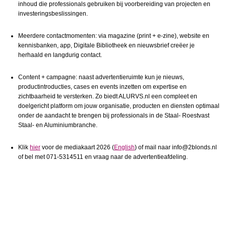
inhoud die professionals gebruiken bij
voorbereiding van projecten en
investeringsbeslissingen.
Meerdere contactmomenten
: via magazine (print + e-zine), website en
kennisbanken, app, Digitale Biblio
theek en nieuwsbrief creëer je
herhaald en langdurig contact.
Content + campagne
: naast advertentieruimte kun je nieuws,
productintroducties, cases en events inzetten
om expertise en
zichtbaarheid te versterken.
Zo biedt ALURVS.nl een compleet en
doelgericht platform om jouw organisatie, producten en diensten optimaal
onder de aandacht te brengen bij professionals in de Staal- Roestvast
Staal- en Aluminiumbranche.
Klik
hier
voor de mediakaart 2026 (
English
) of mail naar info@2blonds.nl
of bel met 071-5314511 en vraag naar de advertentieafdeling.