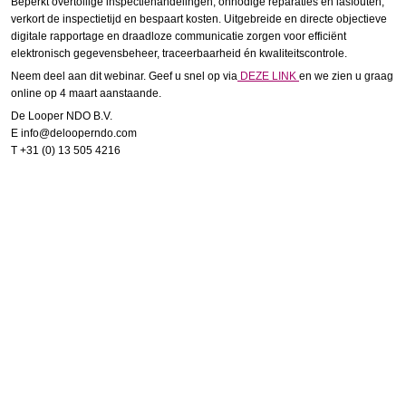
Beperkt overtollige inspectiehandelingen, onnodige reparaties en lasfouten,
verkort de inspectietijd en bespaart kosten. Uitgebreide en directe objectieve
digitale rapportage en draadloze communicatie zorgen voor efficiënt
elektronisch gegevensbeheer, traceerbaarheid én kwaliteitscontrole.
Neem deel aan dit webinar. Geef u snel op via
DEZE LINK
en we zien u graag
online op 4 maart aanstaande.
De Looper NDO B.V.
E info@delooperndo.com
T +31 (0) 13 505 4216