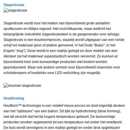
Slagextrusie
Slagextrusie wordt voor het maken van bijvoorbeeld grote aantallen
spuitbussen en blikjes ingezet. Het onzichtbaarste, maar wellicht het
belangrijkste industriële slagextrusiedeel is de gasgenerator voor airbags.
Slagextrusie is een koudvormproces, waarbij wordt uitgegaan van een ronde
schijf vol materiaal (pion of platine genoemd, in het Duits “Butze”; in het
Engels “slug”). Deze wordt in een matrijs gelegd en door middel van een
stempel zal het materiaal superplastisch worden vervormd. Zo kunnen er
bijvoorbeeld heel snel dunwandige producten met bodem worden
geproduceerd. Maar ook andere vormen voor bijvoorbeeld reservoirs voor
schokdempers of heatsinks voor LED-verlichting zijn mogelijk.
Heatforming
Heatform™-technologie is een relatief nieuw proces en doet eigenlijk denken
aan het “opblazen” van een ballon. Dit lijkt op hydroforming (blow forming),
met dit verschil dat het bij hogere temperatuur gebeurt, De buisvormige
producten worden opgewarmd tot een temperatuur net onder het smeltpunt.
De buis wordt vervolgens in een matrijs gelegd en onder druk opgeblazen