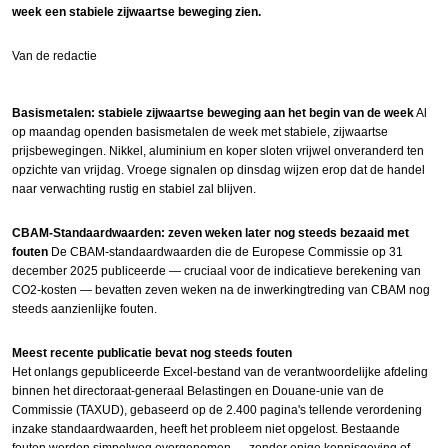
week een stabiele zijwaartse beweging zien.
Van de redactie
Basismetalen: stabiele zijwaartse beweging aan het begin van de week
Al
op maandag openden basismetalen de week met stabiele, zijwaartse
prijsbewegingen. Nikkel, aluminium en koper sloten vrijwel onveranderd ten
opzichte van vrijdag. Vroege signalen op dinsdag wijzen erop dat de handel
naar verwachting rustig en stabiel zal blijven.
CBAM-Standaardwaarden: zeven weken later nog steeds bezaaid met
fouten
De CBAM-standaardwaarden die de Europese Commissie op 31
december 2025 publiceerde — cruciaal voor de indicatieve berekening van
CO2-kosten — bevatten zeven weken na de inwerkingtreding van CBAM nog
steeds aanzienlijke fouten.
Meest recente publicatie bevat nog steeds fouten
Het onlangs gepubliceerde Excel-bestand van de verantwoordelijke afdeling
binnen het directoraat-generaal Belastingen en Douane-unie van de
Commissie (TAXUD), gebaseerd op de 2.400 pagina's tellende verordening
inzake standaardwaarden, heeft het probleem niet opgelost. Bestaande
fouten werden simpelweg overgenomen — zonder enige kennisgeving of