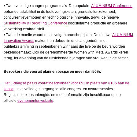
• Twee volledige congresprogramma's: De populaire
ALUMINIUM Conference
behandelt stabiliteit in de toeleveringsketen, grondstoffenzekerheid,
concurrentievermogen en technologische innovatie, terwijl de nieuwe
Sustainability & Recycling Conference
koolstofarme productie en groenere
verwerking centraal stelt.
• Twee de moeite waard om te volgen brancheprijzen: De nieuwe
ALUMINIUM
Innovation Awards
maken hun debuut in drie categorieën, met
publieksstemming in september en winnaars die live op de beurs worden
bekendgemaakt. Ook de gerenommeerde Women with Metal Awards keren
terug, ter erkenning van de uitstekende bijdragen van vrouwen in de sector.
Bezoekers die vooruit plannen besparen meer dan 50%:
Het 3-daagse pas is vooraf beschikbaar voor €52 in plaats van €105 aan de
kassa
– met volledige toegang tot alle congres- en awardssessies.
Registratie, exposantengids en meer informatie zijn beschikbaar op de
officiële
evenementenwebsite
.