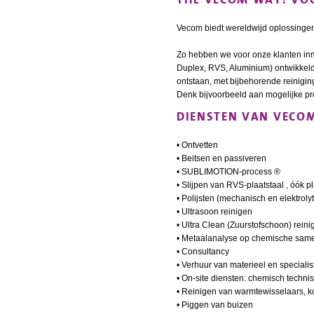
Vecom biedt wereldwijd oplossingen
Zo hebben we voor onze klanten in
Duplex, RVS, Aluminium) ontwikkeld
ontstaan, met bijbehorende reinigi
Denk bijvoorbeeld aan mogelijke pr
DIENSTEN VAN VECO
• Ontvetten
• Beitsen en passiveren
• SUBLIMOTION-process ®
• Slijpen van RVS-plaatstaal , óók 
• Polijsten (mechanisch en elektrolyt
• Ultrasoon reinigen
• Ultra Clean (Zuurstofschoon) reini
• Metaalanalyse op chemische samen
• Consultancy
• Verhuur van materieel en specialis
• On-site diensten: chemisch techni
• Reinigen van warmtewisselaars, ko
• Piggen van buizen