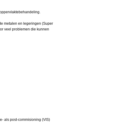
loppervlaktebehandeling.
de metalen en legeringen (Super
oor veel problemen die kunnen
re- als post-commisioning (VIS)