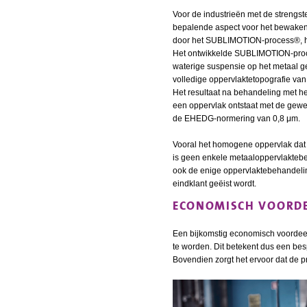
Voor de industrieën met de strengs
bepalende aspect voor het bewaken
door het SUBLIMOTION-process®, hie
Het ontwikkelde SUBLIMOTION-proces
waterige suspensie op het metaal g
volledige oppervlaktetopografie van
Het resultaat na behandeling met h
een oppervlak ontstaat met de gewen
de EHEDG-normering van 0,8 μm.
Vooral het homogene oppervlak dat o
is geen enkele metaaloppervlakteb
ook de enige oppervlaktebehandeling
eindklant geëist wordt.
ECONOMISCH VOORDE
Een bijkomstig economisch voordeel 
te worden. Dit betekent dus een besp
Bovendien zorgt het ervoor dat de p