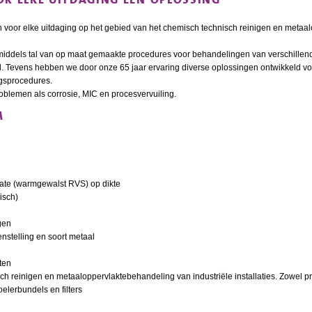
 voor elke uitdaging op het gebied van het chemisch technisch reinigen en metaa
middels tal van op maat gemaakte procedures voor behandelingen van verschillen
. Tevens hebben we door onze 65 jaar ervaring diverse oplossingen ontwikkeld v
ngsprocedures.
oblemen als corrosie, MIC en procesvervuiling.
M
plate (warmgewalst RVS) op dikte
isch)
gen
stelling en soort metaal
ten
sch reinigen en metaaloppervlaktebehandeling van industriële installaties. Zowel p
elerbundels en filters