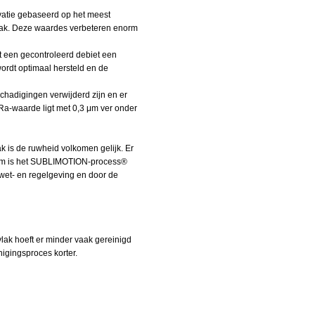
ovatie gebaseerd op het meest
lak. Deze waardes verbeteren enorm
 een gecontroleerd debiet een
ordt optimaal hersteld en de
hadigingen verwijderd zijn en er
 Ra-waarde ligt met 0,3 μm ver onder
 is de ruwheid volkomen gelijk. Er
rom is het SUBLIMOTION-process®
 wet- en regelgeving en door de
lak hoeft er minder vaak gereinigd
nigingsproces korter.