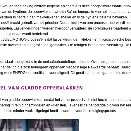
te wet- en regelgeving omtrent hygiëne en chemie is deze hoogst interessante inn
 van de hygiëne: de oppervlakteruwheid (Ra) en topografie van het metaalopperv
rdoor is het reinigen makkelijker en sneller en is de hygiëne beter te bewaken.
s® maakt gebruik van dit principe. Door middel van een procespistool wordt met
espoten. Lasverkleuringen worden hierdoor verwijderd, de corrosieweerbaarheid w
 het materiaal wordt hertekend.
et SUBLIMOTION-process® is dat lasverkleuringen, vlekken en microscopische besc
ste ruwheid en topografie, dat gemakkelijk te reinigen is na procesvervuiling. De
ntstaat is ongekend in de metaalbehandelingsindustrie. Over het gehele oppervlak
ehandeling die zo’n homogeen oppervlak met zo’n lage Ra-waarde behaalt. Daa
 waar EHEDG een certificaat voor uitgeeft. Dit geeft klanten de garantie die door
EL VAN GLADDE OPPERVLAKKEN
van gladde oppervlakken: omdat het vuil of product zich niet hecht aan het opperv
aring in reinigingsmiddelen en -diensten. Tevens is de benodigde tijd voor het rei
roductie minder vaak stilgelegd hoeft te worden voor het reinigingsproces.