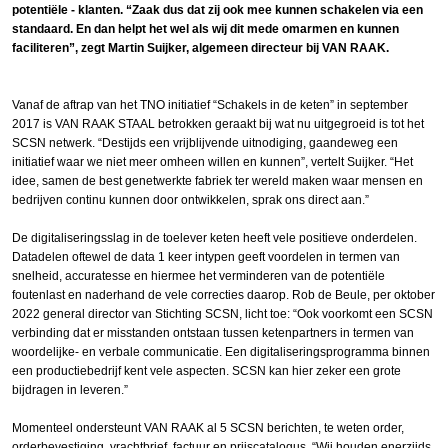
potentiële - klanten. “Zaak dus dat zij ook mee kunnen schakelen via een
standaard. En dan helpt het wel als wij dit mede omarmen en kunnen
faciliteren”, zegt Martin Suijker, algemeen directeur bij VAN RAAK.
Vanaf de aftrap van het TNO initiatief “Schakels in de keten” in september
2017 is VAN RAAK STAAL betrokken geraakt bij wat nu uitgegroeid is tot het
SCSN netwerk. “Destijds een vrijblijvende uitnodiging, gaandeweg een
initiatief waar we niet meer omheen willen en kunnen”, vertelt Suijker. “Het
idee, samen de best genetwerkte fabriek ter wereld maken waar mensen en
bedrijven continu kunnen door ontwikkelen, sprak ons direct aan.”
De digitaliseringsslag in de toelever keten heeft vele positieve onderdelen.
Datadelen oftewel de data 1 keer intypen geeft voordelen in termen van
snelheid, accuratesse en hiermee het verminderen van de potentiële
foutenlast en naderhand de vele correcties daarop. Rob de Beule, per oktober
2022 general director van Stichting SCSN, licht toe: “Ook voorkomt een SCSN
verbinding dat er misstanden ontstaan tussen ketenpartners in termen van
woordelijke- en verbale communicatie. Een digitaliseringsprogramma binnen
een productiebedrijf kent vele aspecten. SCSN kan hier zeker een grote
bijdragen in leveren.”
Momenteel ondersteunt VAN RAAK al 5 SCSN berichten, te weten order,
orderbevestiging, vrachtbrief, factuur en prijscatalogus. “Wij houden enerzijds