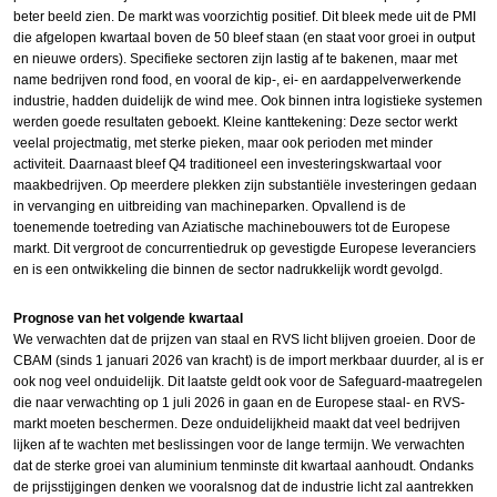
beter beeld zien. De markt was voorzichtig positief. Dit bleek mede uit de PMI
die afgelopen kwartaal boven de 50 bleef staan (en staat voor groei in output
en nieuwe orders). Specifieke sectoren zijn lastig af te bakenen, maar met
name bedrijven rond food, en vooral de kip-, ei- en aardappelverwerkende
industrie, hadden duidelijk de wind mee. Ook binnen intra logistieke systemen
werden goede resultaten geboekt. Kleine kanttekening: Deze sector werkt
veelal projectmatig, met sterke pieken, maar ook perioden met minder
activiteit. Daarnaast bleef Q4 traditioneel een investeringskwartaal voor
maakbedrijven. Op meerdere plekken zijn substantiële investeringen gedaan
in vervanging en uitbreiding van machineparken. Opvallend is de
toenemende toetreding van Aziatische machinebouwers tot de Europese
markt. Dit vergroot de concurrentiedruk op gevestigde Europese leveranciers
en is een ontwikkeling die binnen de sector nadrukkelijk wordt gevolgd.
Prognose van het volgende kwartaal
We verwachten dat de prijzen van staal en RVS licht blijven groeien. Door de
CBAM (sinds 1 januari 2026 van kracht) is de import merkbaar duurder, al is er
ook nog veel onduidelijk. Dit laatste geldt ook voor de Safeguard-maatregelen
die naar verwachting op 1 juli 2026 in gaan en de Europese staal- en RVS-
markt moeten beschermen. Deze onduidelijkheid maakt dat veel bedrijven
lijken af te wachten met beslissingen voor de lange termijn. We verwachten
dat de sterke groei van aluminium tenminste dit kwartaal aanhoudt. Ondanks
de prijsstijgingen denken we vooralsnog dat de industrie licht zal aantrekken