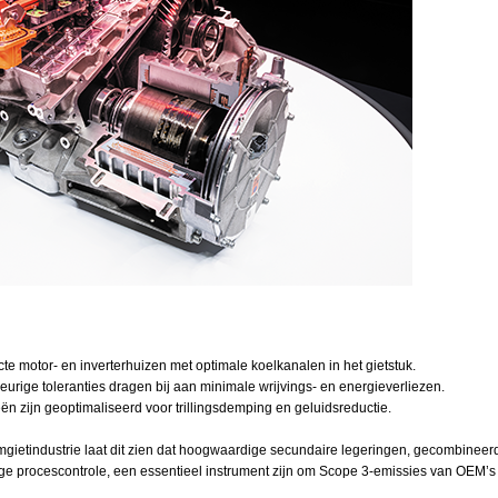
 motor‑ en inverterhuizen met optimale koelkanalen in het gietstuk.
keurige toleranties dragen bij aan minimale wrijvings‑ en energieverliezen.
n zijn geoptimaliseerd voor trillingsdemping en geluidsreductie.
umgietindustrie laat dit zien dat hoogwaardige secundaire legeringen, gecombine
e procescontrole, een essentieel instrument zijn om Scope 3‑emissies van OEM’s 