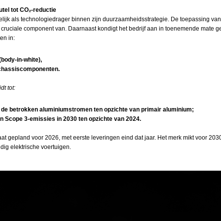
tel tot CO₂‑reductie
uidelijk als technologiedrager binnen zijn duurzaamheidsstrategie. De toepassing v
en cruciale component van. Daarnaast kondigt het bedrijf aan in toenemende mate 
en in:
body‑in‑white),
n chassiscomponenten.
t tot:
 de betrokken aluminiumstromen ten opzichte van primair aluminium;
 in Scope 3‑emissies in 2030 ten opzichte van 2024.
staat gepland voor 2026, met eerste leveringen eind dat jaar. Het merk mikt voor 2
ig elektrische voertuigen.