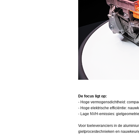
De focus ligt op:
- Hoge vermogensdichtheid: compacte
- Hoge elektrische efficiëntie: nauw
- Lage NVH‑emissies: gietgeometrieë
Voor toeleveranciers in de alumini
gietprocestechnieken en nauwkeurig