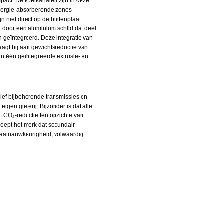
pact. De koelkanalen zijn in deze
 energie‑absorberende zones
n niet direct op de buitenplaat
 door een aluminium schild dat deel
n geïntegreerd. Deze integratie van
aagt bij aan gewichtsreductie van
 in één geïntegreerde extrusie- en
.
sief bijbehorende transmissies en
gen gieterij. Bijzonder is dat alle
% CO₂‑reductie ten opzichte van
reept het merk dat secundair
 maatnauwkeurigheid, volwaardig