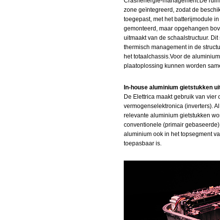
Crashenergie‑management:De ruimte 
zone geïntegreerd, zodat de beschi
toegepast, met het batterijmodule in
gemonteerd, maar opgehangen boven 
uitmaakt van de schaalstructuur. Dit
thermisch management in de structur
het totaalchassis.Voor de aluminiumi
plaatoplossing kunnen worden same
In‑house aluminium gietstukken ui
De Elettrica maakt gebruik van vier
vermogenselektronica (inverters). Al
relevante aluminium gietstukken wo
conventionele (primair gebaseerde)
aluminium ook in het topsegment va
toepasbaar is.