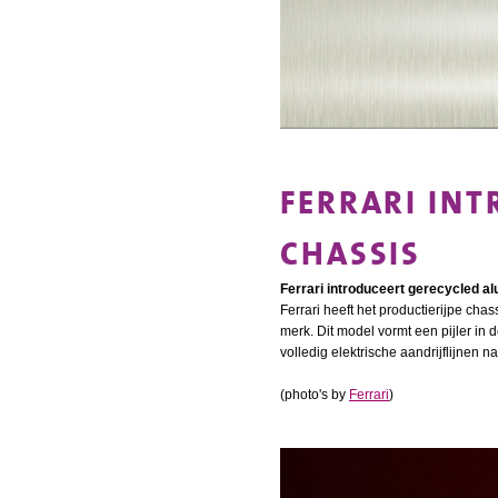
FERRARI IN
CHASSIS
Ferrari introduceert gerecycled a
Ferrari heeft het productierijpe cha
merk. Dit model vormt een pijler in 
volledig elektrische aandrijflijnen n
(photo's by
Ferrari
)