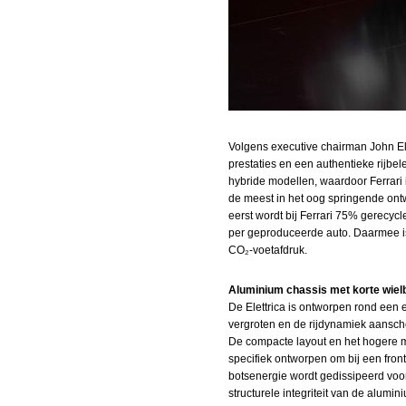
Volgens executive chairman John Elk
prestaties en een authentieke rijbel
hybride modellen, waardoor Ferrari
de meest in het oog springende ontw
eerst wordt bij Ferrari 75% gerecycl
per geproduceerde auto. Daarmee is 
CO₂‑voetafdruk.
Aluminium chassis met korte wielb
De Elettrica is ontworpen rond een 
vergroten en de rijdynamiek aansche
De compacte layout en het hogere m
specifiek ontworpen om bij een front
botsenergie wordt gedissipeerd voor
structurele integriteit van de alumin