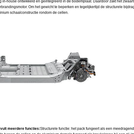
ledig in‑house ontwikkeld en geïntegreerd in de bodemplaat. Daardoor zakt het zwaar
rbrandingsmotor. Om het gewicht te beperken en tegelijkertijd de structurele bijdrag
nium schaalconstructie rondom de cellen.
rvult meerdere functies:
Structurele functie: het pack fungeert als een meedragen