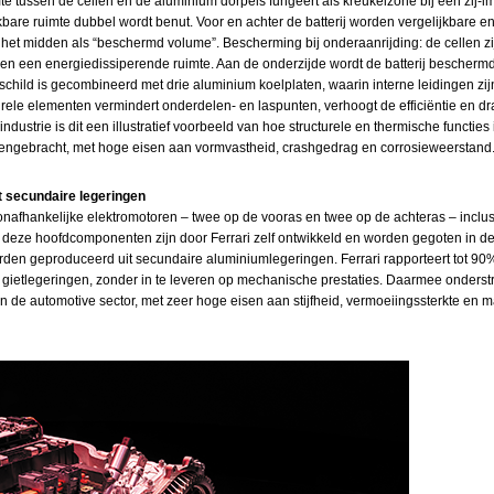
tussen de cellen en de aluminium dorpels fungeert als kreukelzone bij een zij‑im
kbare ruimte dubbel wordt benut. Voor en achter de batterij worden vergelijkbare
 het midden als “beschermd volume”. Bescherming bij onderaanrijding: de cellen zij
een energiedissiperende ruimte. Aan de onderzijde wordt de batterij beschermd
 schild is gecombineerd met drie aluminium koelplaten, waarin interne leidingen zij
ele elementen vermindert onderdelen­- en laspunten, verhoogt de efficiëntie en dr
ndustrie is dit een illustratief voorbeeld van hoe structurele en thermische functies
ngebracht, met hoge eisen aan vormvastheid, crashgedrag en corrosieweerstand
t secundaire legeringen
 onafhankelijke elektromotoren – twee op de vooras en twee op de achteras – inclu
 deze hoofdcomponenten zijn door Ferrari zelf ontwikkeld en worden gegoten in de ei
rden geproduceerd uit secundaire aluminiumlegeringen. Ferrari rapporteert tot 90
 gietlegeringen, zonder in te leveren op mechanische prestaties. Daarmee onderst
n de automotive sector, met zeer hoge eisen aan stijfheid, vermoeiingssterkte en