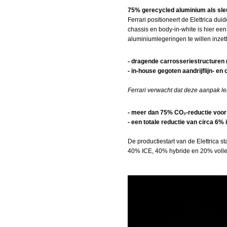
75% gerecycled aluminium als sleu
Ferrari positioneert de Elettrica d
chassis en body‑in‑white is hier e
aluminiumlegeringen te willen inzett
- dragende carrosseriestructuren (
- in‑house gegoten aandrijflijn‑ e
Ferrari verwacht dat deze aanpak leid
- meer dan 75% CO₂‑reductie voor
- een totale reductie van circa 6%
De productiestart van de Elettrica 
40% ICE, 40% hybride en 20% volled