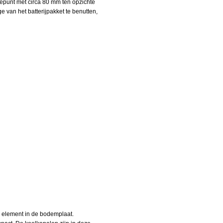
tepunt met circa 80 mm ten opzichte
e van het batterijpakket te benutten,
d element in de bodemplaat.