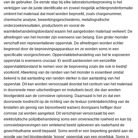
van de gebruiker. De eerste stap bij elke laboratoriumbeproeving is het
verkrijgen van de juiste identificatie en zoveel mogelijk achtergrondinformatie
omtrent het materiaal dat moet worden beproefd, zoals chargenummer,
chemische analyse, bewerkingsgeschiedenis, metallografische
onderzoeksresultaten, productvorm en vooral de
warmtebehandelingstoestand waarin het aangeboden materiaal verkeert. De
afmetingen van het monster zijn eveneens van belang. Een groter monster
verschaft een representatiever oppervlak. De afmetingen worden echter
begrensd door de beproevingsapparatuur en ze worden soms in een
specificatie voorgeschreven. Oppervlaktebehandeling van het te exposeren
oppervlak is eveneens cruciaal. Er wordt aanbevolen om eenzelfde
oppervlaktetoestand te nemen voor de beproeving zoals die ook in bedrijf
voorkomt. Afwerking van de randen van het monster is essentieel omdat
bekend is dat aantasting van randen sterker is dan aantasting van het
oppervlak. Dit kan worden veroorzaakt doordat het centrum van het materiaal
in doorsnede meer uitscheidingen en insluitsels bezit, die dan worden
blootgesteld aan de corrosieve oplossing. Daarnaast is het zo dat een
doorsnede loodrecht op de richting van de textuur (oriëntatierichting van de
kristallen als gevolg van bijvoorbeeld walsen) doorgaans heftiger door
corrosie zal worden aangetast. Dit verschijnsel veroorzaakt bij een
elektrolytische polijstbehandeling soms een onverwachte ruwheid en kan bij
corrosiebeproevingen een vertekend beeld opleveren als naderhand de
gewichtsafname wordt bepaald. Soms wordt er een beperking gesteld aan de
grootte van het blootgestelde ‘kopse’ oppervlak van een proefstuk. Soms is