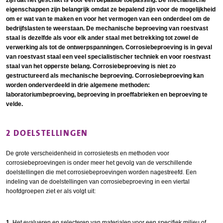
zijn dat het geschikt is voor een bepaalde toepassing. De mechanische
eigenschappen zijn belangrijk omdat ze bepalend zijn voor de mogelijkheid
om er wat van te maken en voor het vermogen van een onderdeel om de
bedrijfslasten te weerstaan. De mechanische beproeving van roestvast
staal is dezelfde als voor elk ander staal met betrekking tot zowel de
verwerking als tot de ontwerpspanningen. Corrosiebeproeving is in geval
van roestvast staal een veel specialistischer techniek en voor roestvast
staal van het opperste belang. Corrosiebeproeving is niet zo
gestructureerd als mechanische beproeving. Corrosiebeproeving kan
worden onderverdeeld in drie algemene methoden:
laboratoriumbeproeving, beproeving in proeffabrieken en beproeving te
velde.
2 DOELSTELLINGEN
De grote verscheidenheid in corrosietests en methoden voor
corrosiebeproevingen is onder meer het gevolg van de verschillende
doelstellingen die met corrosiebeproevingen worden nagestreefd. Een
indeling van de doelstellingen van corrosiebeproeving in een viertal
hoofdgroepen ziet er als volgt uit:
1.
Het evalueren en selecteren van materialen voor een specifiek milieu of