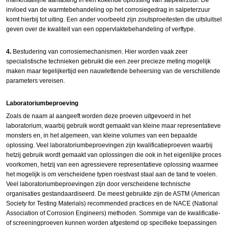
invloed van de warmtebehandeling op het corrosiegedrag in salpeterzuur
komt hierbij tot uiting. Een ander voorbeeld zijn zoutsproeitesten die uitsluitsel
geven over de kwaliteit van een oppervlaktebehandeling of verftype.
4.
Bestudering van corrosiemechanismen. Hier worden vaak zeer
specialistische technieken gebruikt die een zeer precieze meting mogelijk
maken maar tegelijkertijd een nauwlettende beheersing van de verschillende
parameters vereisen.
Laboratoriumbeproeving
Zoals de naam al aangeeft worden deze proeven uitgevoerd in het
laboratorium, waarbij gebruik wordt gemaakt van kleine maar representatieve
monsters en, in het algemeen, van kleine volumes van een bepaalde
oplossing. Veel laboratoriumbeproevingen zijn kwalificatieproeven waarbij
hetzij gebruik wordt gemaakt van oplossingen die ook in het eigenlijke proces
voorkomen, hetzij van een agressievere representatieve oplossing waarmee
het mogelijk is om verscheidene typen roestvast staal aan de tand te voelen.
Veel laboratoriumbeproevingen zijn door verscheidene technische
organisaties gestandaardiseerd. De meest gebruikte zijn de ASTM (American
Society for Testing Materials) recommended practices en de NACE (National
Association of Corrosion Engineers) methoden. Sommige van de kwalificatie-
of screeningproeven kunnen worden afgestemd op specifieke toepassingen