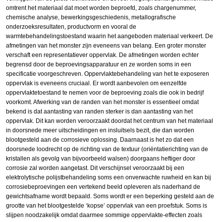
omtrent het materiaal dat moet worden beproefd, zoals chargenummer,
chemische analyse, bewerkingsgeschiedenis, metallografische
onderzoeksresultaten, productvorm en vooral de
warmtebehandelingstoestand waarin het aangeboden materiaal verkeert. De
afmetingen van het monster zijn eveneens van belang. Een groter monster
verschaft een representatiever oppervlak. De afmetingen worden echter
begrensd door de beproevingsapparatuur en ze worden soms in een
specificatie voorgeschreven. Oppervlaktebehandeling van het te exposeren
oppervlak is eveneens cruciaal. Er wordt aanbevolen om eenzelfde
oppervlaktetoestand te nemen voor de beproeving zoals die ook in bedrijf
voorkomt. Afwerking van de randen van het monster is essentieel omdat
bekend is dat aantasting van randen sterker is dan aantasting van het
oppervlak. Dit kan worden veroorzaakt doordat het centrum van het materiaal
in doorsnede meer uitscheidingen en insluitsels bezit, die dan worden
blootgesteld aan de corrosieve oplossing. Daarnaast is het zo dat een
doorsnede loodrecht op de richting van de textuur (oriëntatierichting van de
kristallen als gevolg van bijvoorbeeld walsen) doorgaans heftiger door
corrosie zal worden aangetast. Dit verschijnsel veroorzaakt bij een
elektrolytische polijstbehandeling soms een onverwachte ruwheid en kan bij
corrosiebeproevingen een vertekend beeld opleveren als naderhand de
gewichtsafname wordt bepaald. Soms wordt er een beperking gesteld aan de
grootte van het blootgestelde ‘kopse’ oppervlak van een proefstuk. Soms is
slijpen noodzakelijk omdat daarmee sommige oppervlakte-effecten zoals