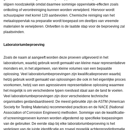
slijpen noodzakelijk omdat daarmee sommige oppervlakte-effecten zoals
ontkoling of verontreiniging kunnen worden verwijderd. Hiervoor wordt
schuurpapier met korrel 120 aanbevolen. Chemische reiniging van het
metaaloppervlak na preparatie wordt toegepast om deeltjes van vreemde
materialen te verwijderen. Ontvetten is de laatste stap voor de beproeving zal
plaatsvinden.
Laboratoriumbeproeving
Zoals de naam al aangeeft worden deze proeven uitgevoerd in het
laboratorium, waarbij gebruik wordt gemaakt van kleine maar representatieve
monsters en, in het algemeen, van kleine volumes van een bepaalde
oplossing. Veel laboratoriumbeproevingen zijn kwalificatieproeven waarbij
hetzij gebruik wordt gemaakt van oplossingen die ook in het eigenlijke proces
voorkomen, hetzij van een agressievere representatieve oplossing waarmee
het mogelijk is om verscheidene typen roestvast staal aan de tand te voelen.
Veel laboratoriumbeproevingen zijn door verscheidene technische
organisaties gestandaardiseerd. De meest gebruikte zijn de ASTM (American
Society for Testing Materials) recommended practices en de NACE (National
Association of Corrosion Engineers) methoden. Sommige van de kwalificatie-
of screeningproeven kunnen worden afgestemd op specifieke toepassingen
van de gebruiker. De eerste stap bij elke laboratoriumbeproeving is het
verkrijgen van de juiste identificatie en zoveel mogelijk achtergrondinformatie