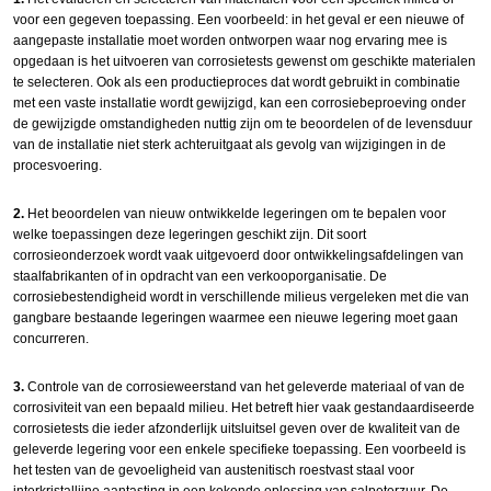
voor een gegeven toepassing. Een voorbeeld: in het geval er een nieuwe of
aangepaste installatie moet worden ontworpen waar nog ervaring mee is
opgedaan is het uitvoeren van corrosietests gewenst om geschikte materialen
te selecteren. Ook als een productieproces dat wordt gebruikt in combinatie
met een vaste installatie wordt gewijzigd, kan een corrosiebeproeving onder
de gewijzigde omstandigheden nuttig zijn om te beoordelen of de levensduur
van de installatie niet sterk achteruitgaat als gevolg van wijzigingen in de
procesvoering.
2.
Het beoordelen van nieuw ontwikkelde legeringen om te bepalen voor
welke toepassingen deze legeringen geschikt zijn. Dit soort
corrosieonderzoek wordt vaak uitgevoerd door ontwikkelingsafdelingen van
staalfabrikanten of in opdracht van een verkooporganisatie. De
corrosiebestendigheid wordt in verschillende milieus vergeleken met die van
gangbare bestaande legeringen waarmee een nieuwe legering moet gaan
concurreren.
3.
Controle van de corrosieweerstand van het geleverde materiaal of van de
corrosiviteit van een bepaald milieu. Het betreft hier vaak gestandaardiseerde
corrosietests die ieder afzonderlijk uitsluitsel geven over de kwaliteit van de
geleverde legering voor een enkele specifieke toepassing. Een voorbeeld is
het testen van de gevoeligheid van austenitisch roestvast staal voor
interkristallijne aantasting in een kokende oplossing van salpeterzuur. De