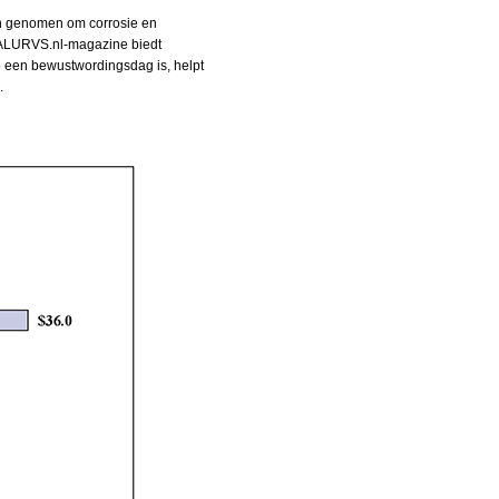
den genomen om corrosie en
t ALURVS.nl-magazine biedt
zo een bewustwordingsdag is, helpt
.