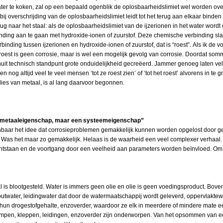
ter te koken, zal op een bepaald ogenblik de oplosbaarheidslimiet wel worden ove
t bij overschrijding van de oplosbaarheidslimiet leidt tot het terug aan elkaar binde
rug naar het staal: als de oplosbaarheidslimiet van de ijzerionen in het water wor
nding aan te gaan met hydroxide-ionen of zuurstof. Deze chemische verbinding sla
rbinding tussen ijzerionen en hydroxide-ionen of zuurstof, dat is “roest”. Als ik d
oest is geen corrosie, maar is wel een mogelijk gevolg van corrosie. Doordat sommi
uit technisch standpunt grote onduidelijkheid gecreëerd. Jammer genoeg laten vel
 nog altijd veel te veel mensen ‘tot ze roest zien’ of ‘tot het roest’ alvorens in te g
erlies van metaal, is al lang daarvoor begonnen.
n metaal­eigenschap, maar een systeemeigenschap”
hijnbaar het idee dat corrosieproblemen gemakkelijk kunnen worden opgelost door
. Was het maar zo gemakkelijk. Helaas is de waarheid een veel complexer verhaal.
tstaan en de voortgang door een veelheid aan parameters worden beïnvloed. Om
 blootgesteld. Water is immers geen olie en olie is geen voedingsproduct. Bovend
 putwater, leidingwater dat door de watermaatschappij wordt geleverd, oppervlakte
 hun drogestofgehalte, enzoverder, waardoor ze elk in meerdere of mindere mate 
ompen, kleppen, leidingen, enzoverder zijn onderworpen. Van het opsommen van ee