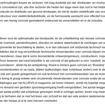
verhoudingen tussen de sectoren, het mag duidelijk zijn dat ‘drinkwater- en riools
 corrosiekost zijn, alle drie sectoren die heden ten dage meer dan ooit in het midd
uctie en distributie van gezond drinkwater, de niet te stuiten elektrificatie van on
ructuur voor elektriciteitsdistributie, en de hernieuwde aandacht voor effectief i
n van menig corrosie-gerelateerd onderzoek bij universiteiten en in de industrie.
veer voor de optimalisatie van bestaande, en de ontwikkeling van nieuwe corrosie­
de overheid, aandeelhouders, directies en andere stakeholders te overtuigen om s
eventie ter beschikking te stellen, is er dan uiteraard ook voldoende technisch be
ststellen dat er nog verschillende technische misverstanden over corrosie blijven 
 verwonderen, maar dat ik soms doorwinterde ontwerpingenieurs, constructeurs, insp
r beweren dat roest hetzelfde is als corrosie of dat gekozen is voor ‘roestvrij’ sta
corroderen’, strekt mij tot verbijstering. Roest is immers geen corrosie en ‘Roestvrij’ 
 woordenboeken er op nasla, blijken taalkundigen daar schijnbaar anders over te 
n ook een goede gelegenheid om ook technisch het corrosiebewustzijn van de lezer
 breng ik graag enkele veel circulerende misverstanden over corrosie onder de aa
ge bijdrages aan het ALURVS.nl-magazine zal horen rinkelen, wordt mij hopelijk ver
ns iemand een gesloten spoorwegovergang heeft overgestoken, het aantal weggebru
het aantal politici dat schijnbaar genoegen vindt in oorlogje spelen, tonen nog ma
g te herhalen dat ze met het leven van zichzelf en dat van vele andere medemensen 
ie zijn helaas al al te veel mensen overleden.