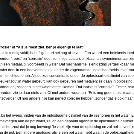
sie” of “Als je roest ziet, ben je eigenlijk te laat”
k in menig vaktijdschrift gebeurt het nog al te veel: Een woord een betekenis toed
woorden “roest” en “corrosie” door sommige auteurs blijkbaar als synoniemen aanzie
an een metaal, bijvoorbeeld in water. Dat mechanisme is enigszins vergelijkbaar m
water doet in een hoeveelheid die onder de zogenaamde ‘oplosbaarheidslimiet’ van z
m- en chloorionen. Als de zoutconcentratie onder de oplosbaarheidslimiet van zout in 
t keukenzout in water gebeurt, kan ook gebeuren met metalen: ze gaan in oplossing,
rdoor er ijzerionen in het water terecht komen. Dat laatste is “corrosie”. Echter, z
chreden, zie je daar niets van. Of met andere woorden: “Er is nog geen roest, maar al
enzoverder. Of nog anders: “Je kan perfect corrosie hebben, zonder dat je ook maar e
 bij het overschrijden van de oplosbaarheidslimiet van de ijzerionen in het water. 
ft toevoegen aan de pot water, zal op een bepaald ogenblik de oplosbaarheidslimiet
al het zout dat je nog toevoegt ‘te veel’ zijn voor de oplossing en zal het ‘te veel’
 de pot. Een andere analogie: als je een pot water hebt waarin de oplosbaarheidsli