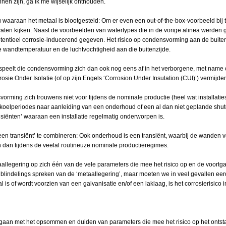
nen zijn, ga ik me wijselijk onthouden.
aaraan het metaal is blootgesteld: Om er even een out-of-the-box-voorbeeld bij
vaten kijken: Naast de voorbeelden van watertypes die in de vorige alinea werden g
tentieel corrosie-inducerend gegeven. Het risico op condensvorming aan de buiten
e wandtemperatuur en de luchtvochtigheid aan die buitenzijde.
 speelt die condensvorming zich dan ook nog eens af in het verborgene, met nam
rosie Onder Isolatie (of op zijn Engels ‘Corrosion Under Insulation (CUI)’) vermijde
ming zich trouwens niet voor tijdens de nominale productie (heel wat installatie
fkoelperiodes naar aanleiding van een onderhoud of een al dan niet geplande shut
iënten’ waaraan een installatie regelmatig onderworpen is.
 transiënt’ te combineren: Ook onderhoud is een transiënt, waarbij de wanden v
 dan tijdens de veelal routineuze nominale productieregimes.
llegering op zich één van de vele parameters die mee het risico op en de voortg
 blindelings spreken van de ‘metaallegering’, maar moeten we in veel gevallen ee
 is of wordt voorzien van een galvanisatie en/of een laklaag, is het corrosierisic
rgaan met het opsommen en duiden van parameters die mee het risico op het ontst