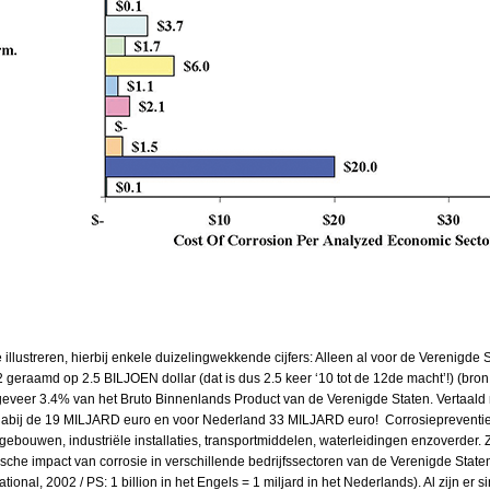
illustreren, hierbij enkele duizelingwekkende cijfers: Alleen al voor de Verenigde 
geraamd op 2.5 BILJOEN dollar (dat is dus 2.5 keer ‘10 tot de 12de macht’!) (bron:
eveer 3.4% van het Bruto Binnenlands Product van de Verenigde Staten. Vertaald 
abij de 19 MILJARD euro en voor Nederland 33 MILJARD euro! Corrosiepreventie i
gebouwen, industriële installaties, transportmiddelen, waterleidingen enzoverder. 
e impact van corrosie in verschillende bedrijfssectoren van de Verenigde Staten 
ional, 2002 / PS: 1 billion in het Engels = 1 miljard in het Nederlands). Al zijn er