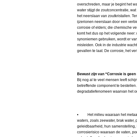
overschreden, maar je begint het wa
water stijgt de zoutconcentratie, wa
het neerslaan van zoutkristallen. Te
ijzerionen neerslaan door een verbi
corrosie of elders; die chemische ve
komt het dus op het volgende neer: r
synoniemen gebruiken, wordt er van
misleiden. Ook in de industrie wachten
gevallen te laat. De corrosie, het v
Bewust zijn van “Corrosie is gee
Bij nog al te veel mensen leeft sc
betreffende component te bestellen
degradatiefenomeen waarvan het on
• Het milieu waaraan het metaal is
waters, zoals zeewater, brak water,
geleidbaarheid, hun samenstelling,
corrosierisico waaraan de vaten, p