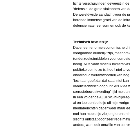
lichte verschuivingen geweest in de 
‘defensie’ de grote slokoppen van de
De wereldwijde aandacht voor de prod
horende immense groei van de infrast
defensiematerieel vormen ook de ker
Technisch bewustzijn
Dat er een enorme economische drijf
voorgaande duidelijk zijn, maar om 
(onderzoeks)middelen voor corrosiepr
nodig. Al te vaak moet ik immers va
publieke opinie zo is, hoeft niet te
onderhoudsverantwoordelijken nog hoo
‘toch aangeeft dat dat staal niet kan 
vanuit technisch oogpunt. Als ik de
corrosiebewustwording’ lijkt me da
in een volgende ALURVS.nl-bijdrage
af en toe een belletje uit mijn vori
mediaberichten dat er weer maar ee
met hun mobieltje zie jongleren en 
slechts ontstaat door zeer regelmati
anders, want ook omwille van corros