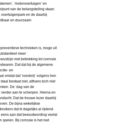
ystemen’, ‘motorvoertuigen’ en
elpunt van de belangstelling staan.
s voertuigenpark en de daarbij
nzetbaar en duurzaam
preventieve technieken is, moge uit
ubstantieel meer
wustzijn met betrekking tot corrosie
rondwaren. Dat dat bij de algemene
ectie- en
al omdat dat ‘roestvrij’ volgens hen
staal bestaat niet, althans toch niet
denken. De ‘dag van de
 verder aan te scherpen. Hierna en
ndacht. Dat de trouwe lezer daarbij
geven. De bijna wekelijkse
ikers dat ik dagelijks al rijdend
ar eens aan dat bewustwording veelal
spelen. Bij corrosie is het niet