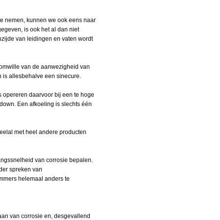
 te nemen, kunnen we ook eens naar
egeven, is ook het al dan niet
zijde van leidingen en vaten wordt
e omwille van de aanwezigheid van
n is allesbehalve een sinecure.
s opereren daarvoor bij een te hoge
down. Een afkoeling is slechts één
eelal met heel andere producten
angssnelheid van corrosie bepalen.
rder spreken van
o immers helemaal anders te
aan van corrosie en, desgevallend