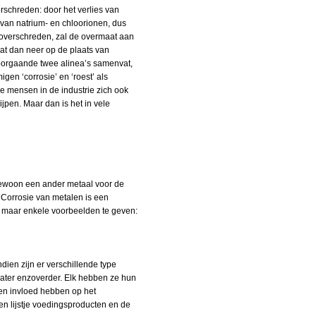
rschreden: door het verlies van
n van natrium- en chloorionen, dus
dt overschreden, zal de overmaat aan
at dan neer op de plaats van
e voorgaande twee alinea’s samenvat,
gen ‘corrosie’ en ‘roest’ als
e mensen in de industrie zich ook
rijpen. Maar dan is het in vele
 gewoon een ander metaal voor de
 Corrosie van metalen is een
 maar enkele voorbeelden te geven:
ien zijn er verschillende type
water enzoverder. Elk hebben ze hun
een invloed hebben op het
n lijstje voedingsproducten en de