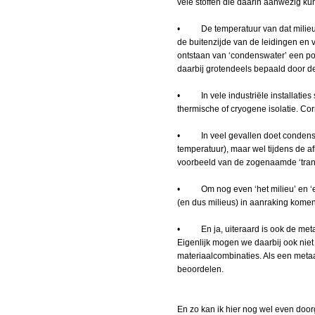
vele stoffen die daarin aanwezig kun
• De temperatuur van dat milieu w
de buitenzijde van de leidingen en 
ontstaan van ‘condenswater’ een po
daarbij grotendeels bepaald door d
• In vele industriële installaties
thermische of cryogene isolatie. Cor
• In veel gevallen doet condensvor
temperatuur), maar wel tijdens de a
voorbeeld van de zogenaamde ‘trans
• Om nog even ‘het milieu’ en ‘een
(en dus milieus) in aanraking komen
• En ja, uiteraard is ook de metaa
Eigenlijk mogen we daarbij ook niet
materiaalcombinaties. Als een metaal
beoordelen.
En zo kan ik hier nog wel even doo