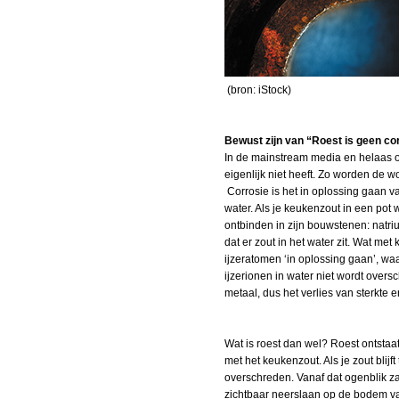
(bron: iStock)
Bewust zijn van “Roest is geen corro
In de mainstream media en helaas oo
eigenlijk niet heeft. Zo worden de 
Corrosie is het in oplossing gaan v
water. Als je keukenzout in een pot 
ontbinden in zijn bouwstenen: natriu
dat er zout in het water zit. Wat me
ijzeratomen ‘in oplossing gaan’, waa
ijzerionen in water niet wordt overs
metaal, dus het verlies van sterkte 
Wat is roest dan wel? Roest ontstaat
met het keukenzout. Als je zout blij
overschreden. Vanaf dat ogenblik zal 
zichtbaar neerslaan op de bodem van