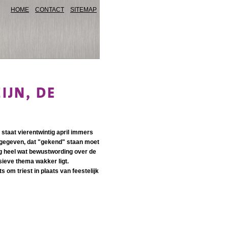
HOME
CONTACT
SITEMAP
IJN, DE
staat vierentwintig april immers
egegeven, dat "gekend" staan moet
og heel wat bewustwording over de
osieve thema wakker ligt.
 om triest in plaats van feestelijk