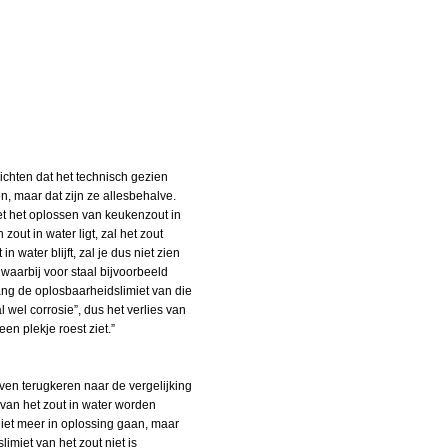
ichten dat het technisch gezien
n, maar dat zijn ze allesbehalve.
et het oplossen van keukenzout in
out in water ligt, zal het zout
water blijft, zal je dus niet zien
 waarbij voor staal bijvoorbeeld
olang de oplosbaarheidslimiet van die
 wel corrosie”, dus het verlies van
en plekje roest ziet.”
Even terugkeren naar de vergelijking
 van het zout in water worden
 niet meer in oplossing gaan, maar
miet van het zout niet is