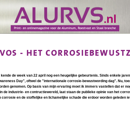
VOS - HET CORROSIEBEWUSTZ
ende de week van 22 april nog een heugelijke gebeurtenis. Sinds enkele jaren 
wareness Day", oftwel de "internationale corrosie-bewustwording dag". Nu, to
worden genomen. Op basis van mijn ervaring moet ik immers vastellen dat er n
in de industrie- en contructiewereld, laat staan de publieke opinie van het corr
corrosie en de stoffelijke en lichamelijke schade die erdoor worden geleden iets