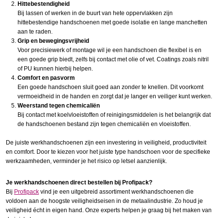
Hittebestendigheid
Bij lassen of werken in de buurt van hete oppervlakken zijn
hittebestendige handschoenen met goede isolatie en lange manchetten
aan te raden.
Grip en bewegingsvrijheid
Voor precisiewerk of montage wil je een handschoen die flexibel is en
een goede grip biedt, zelfs bij contact met olie of vet. Coatings zoals nitril
of PU kunnen hierbij helpen.
Comfort en pasvorm
Een goede handschoen sluit goed aan zonder te knellen. Dit voorkomt
vermoeidheid in de handen en zorgt dat je langer en veiliger kunt werken.
Weerstand tegen chemicaliën
Bij contact met koelvloeistoffen of reinigingsmiddelen is het belangrijk dat
de handschoenen bestand zijn tegen chemicaliën en vloeistoffen.
De juiste werkhandschoenen zijn een investering in veiligheid, productiviteit
en comfort. Door te kiezen voor het juiste type handschoen voor de specifieke
werkzaamheden, verminder je het risico op letsel aanzienlijk.
Je werkhandschoenen direct bestellen bij Profipack?
Bij
Profipack
vind je een uitgebreid assortiment werkhandschoenen die
voldoen aan de hoogste veiligheidseisen in de metaalindustrie. Zo houd je
veiligheid écht in eigen hand. Onze experts helpen je graag bij het maken van