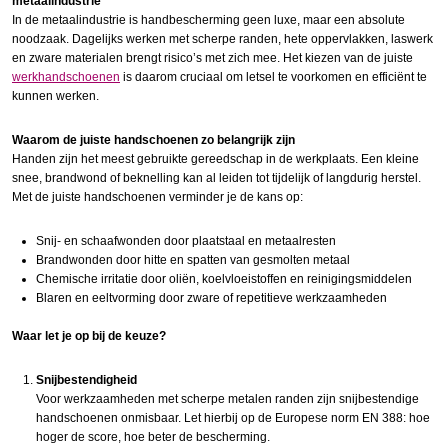
metaalindustrie
In de metaalindustrie is handbescherming geen luxe, maar een absolute
noodzaak. Dagelijks werken met scherpe randen, hete oppervlakken, laswerk
en zware materialen brengt risico’s met zich mee. Het kiezen van de juiste
werkhandschoenen
is daarom cruciaal om letsel te voorkomen en efficiënt te
kunnen werken.
Waarom de juiste handschoenen zo belangrijk zijn
Handen zijn het meest gebruikte gereedschap in de werkplaats. Een kleine
snee, brandwond of beknelling kan al leiden tot tijdelijk of langdurig herstel.
Met de juiste handschoenen verminder je de kans op:
Snij- en schaafwonden door plaatstaal en metaalresten
Brandwonden door hitte en spatten van gesmolten metaal
Chemische irritatie door oliën, koelvloeistoffen en reinigingsmiddelen
Blaren en eeltvorming door zware of repetitieve werkzaamheden
Waar let je op bij de keuze?
Snijbestendigheid
Voor werkzaamheden met scherpe metalen randen zijn snijbestendige
handschoenen onmisbaar. Let hierbij op de Europese norm EN 388: hoe
hoger de score, hoe beter de bescherming.