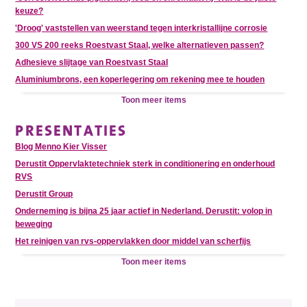
keuze?
'Droog' vaststellen van weerstand tegen interkristallijne corrosie
300 VS 200 reeks Roestvast Staal, welke alternatieven passen?
Adhesieve slijtage van Roestvast Staal
Aluminiumbrons, een koperlegering om rekening mee te houden
Toon meer items
PRESENTATIES
Blog Menno Kier Visser
Derustit Oppervlaktetechniek sterk in conditionering en onderhoud
RVS
Derustit Group
Onderneming is bijna 25 jaar actief in Nederland. Derustit: volop in
beweging
Het reinigen van rvs-oppervlakken door middel van scherfijs
Toon meer items