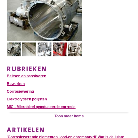
RUBRIEKEN
Beitsen en passiveren
Bewerken
Corrosiewering
Elektrolytisch polijsten
MIC - Microbieel geïnduceerde corrosie
Toon meer items
ARTIKELEN
'Corrosiewerende pigmenten, lood-en chromaatvrij' Wat is de juiste