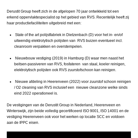
Derustit Group heeft zich in de afgelopen 70 jaar ontwikkeld tot een
erkend oppervlaktespecialist op het gebied van RVS. Recentelijk heeft zij
haar productiefaciliteiten uitgebreid met een:
State of the art polijstfabriek in Dietzenbach (D) voor het in- en/of
uitwendig elektrolytisch polijsten van RVS buizen eventueel incl.
cleanroom verpakken en overstempelen.
Nieuwbouw vestiging (2019) in Hamburg (D) waar men naast het
beitsen-passiveren van RVS, fosfateren van staal, koeler reinigen,
elektrolytisch polijsten ook RVS zuurstofschoon kan reinigen.
Nieuwe afdeling in Heerenveen (2022) voor zuurstof schoon reinigen
/ O2 cleaning van RVS inclusief een nieuwe cleanzone welke sinds
eind 2022 operationeel is.
De vestigingen van de Derustit Group in Nederland, Heerenveen en
Winterswijk, zijn beide volledig gecertificeerd ISO 9001, ISO 14001 en de
vestiging Heerenveen ook voor het werken op locatie SCC en voldoen
aan de IPPC eisen.