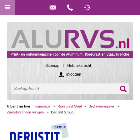
Sitemap
Gebruiksrecht
Inloggen
U bent nu hier
Homepage
>
Roestvast Staal
>
Bedrijvenregister
>
Zuurstofschoon reinigen
>
Derustit Group