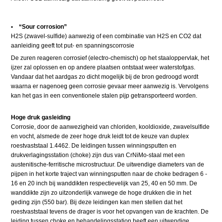
• “Sour corrosion”
H2S (zwavel-sulfide) aanwezig of een combinatie van H2S en CO2 dat
aanleiding geeft tot put- en spanningscorrosie
De zuren reageren corrosief (electro-chemisch) op het staaloppervlak, het
ijzer zal oplossen en op andere plaatsen ontstaat weer waterstofgas.
Vandaar dat het aardgas zo dicht mogelijk bij de bron gedroogd wordt
waarna er nagenoeg geen corrosie gevaar meer aanwezig is. Vervolgens
kan het gas in een conventionele stalen pijp getransporteerd worden.
Hoge druk gasleiding
Corrosie, door de aanwezigheid van chloriden, kooldioxide, zwavelsulfide
en vocht, alsmede de zeer hoge druk leidt tot de keuze van duplex
roestvaststaal 1.4462. De leidingen tussen winningsputten en
drukverlagingsstation (choke) zijn dus van CrNiMo-staal met een
austenitische-ferritische microstructuur. De uitwendige diameters van de
pijpen in het korte traject van winningsputten naar de choke bedragen 6 -
16 en 20 inch bij wanddikten respectievelijk van 25, 40 en 50 mm. De
wanddikte zijn zo uitzonderlijk vanwege de hoge drukken die in het
geding zijn (550 bar). Bij deze leidingen kan men stellen dat het
roestvaststaal tevens de drager is voor het opvangen van de krachten. De
leiding tussen choke en behandelingsstation heeft een uitwendige