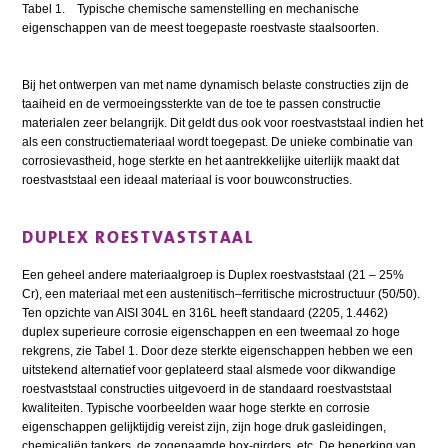
Tabel 1. Typische chemische samenstelling en mechanische
eigenschappen van de meest toegepaste roestvaste staalsoorten.
Bij het ontwerpen van met name dynamisch belaste constructies zijn de
taaiheid en de vermoeingssterkte van de toe te passen constructie
materialen zeer belangrijk. Dit geldt dus ook voor roestvaststaal indien het
als een constructiemateriaal wordt toegepast. De unieke combinatie van
corrosievastheid, hoge sterkte en het aantrekkelijke uiterlijk maakt dat
roestvaststaal een ideaal materiaal is voor bouwconstructies.
DUPLEX ROESTVASTSTAAL
Een geheel andere materiaalgroep is Duplex roestvaststaal (21 – 25%
Cr), een materiaal met een austenitisch–ferritische microstructuur (50/50).
Ten opzichte van AISI 304L en 316L heeft standaard (2205, 1.4462)
duplex superieure corrosie eigenschappen en een tweemaal zo hoge
rekgrens, zie Tabel 1. Door deze sterkte eigenschappen hebben we een
uitstekend alternatief voor geplateerd staal alsmede voor dikwandige
roestvaststaal constructies uitgevoerd in de standaard roestvaststaal
kwaliteiten. Typische voorbeelden waar hoge sterkte en corrosie
eigenschappen gelijktijdig vereist zijn, zijn hoge druk gasleidingen,
chemicaliën tankers, de zogenaamde box-girders, etc. De beperking van