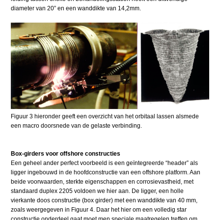
diameter van 20” en een wanddikte van 14,2mm.
Figuur 3 hieronder geeft een overzicht van het orbitaal lassen alsmede
een macro doorsnede van de gelaste verbinding.
Box-girders voor offshore constructies
Een geheel ander perfect voorbeeld is een geïntegreerde “header” als
ligger ingebouwd in de hoofdconstructie van een offshore platform. Aan
beide voorwaarden, sterkte eigenschappen en corrosievastheid, met
standaard duplex 2205 voldoen we hier aan. De ligger, een holle
vierkante doos constructie (box girder) met een wanddikte van 40 mm,
zoals weergegeven in Figuur 4. Daar het hier om een volledig star
constructie onderdeel gaat moet men speciale maatregelen treffen om