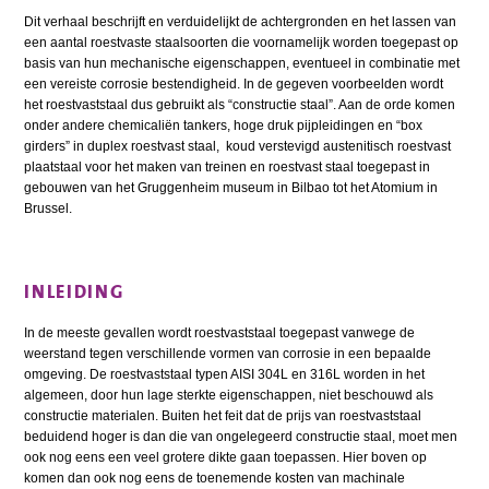
Dit verhaal beschrijft en verduidelijkt de achtergronden en het lassen van
een aantal roestvaste staalsoorten die voornamelijk worden toegepast op
basis van hun mechanische eigenschappen, eventueel in combinatie met
een vereiste corrosie bestendigheid. In de gegeven voorbeelden wordt
het roestvaststaal dus gebruikt als “constructie staal”. Aan de orde komen
onder andere chemicaliën tankers, hoge druk pijpleidingen en “box
girders” in duplex roestvast staal, koud verstevigd austenitisch roestvast
plaatstaal voor het maken van treinen en roestvast staal toegepast in
gebouwen van het Gruggenheim museum in Bilbao tot het Atomium in
Brussel.
INLEIDING
In de meeste gevallen wordt roestvaststaal toegepast vanwege de
weerstand tegen verschillende vormen van corrosie in een bepaalde
omgeving. De roestvaststaal typen AISI 304L en 316L worden in het
algemeen, door hun lage sterkte eigenschappen, niet beschouwd als
constructie materialen. Buiten het feit dat de prijs van roestvaststaal
beduidend hoger is dan die van ongelegeerd constructie staal, moet men
ook nog eens een veel grotere dikte gaan toepassen. Hier boven op
komen dan ook nog eens de toenemende kosten van machinale