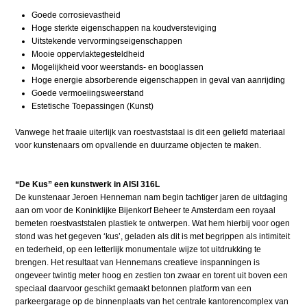
Goede corrosievastheid
Hoge sterkte eigenschappen na koudversteviging
Uitstekende vervormingseigenschappen
Mooie oppervlaktegesteldheid
Mogelijkheid voor weerstands- en booglassen
Hoge energie absorberende eigenschappen in geval van aanrijding
Goede vermoeiingsweerstand
Estetische Toepassingen (Kunst)
Vanwege het fraaie uiterlijk van roestvaststaal is dit een geliefd materiaal
voor kunstenaars om opvallende en duurzame objecten te maken.
“De Kus” een kunstwerk in AISI 316L
De kunstenaar Jeroen Henneman nam begin tachtiger jaren de uitdaging
aan om voor de Koninklijke Bijenkorf Beheer te Amsterdam een royaal
bemeten roestvaststalen plastiek te ontwerpen. Wat hem hierbij voor ogen
stond was het gegeven ‘kus’, geladen als dit is met begrippen als intimiteit
en tederheid, op een letterlijk monumentale wijze tot uitdrukking te
brengen. Het resultaat van Hennemans creatieve inspanningen is
ongeveer twintig meter hoog en zestien ton zwaar en torent uit boven een
speciaal daarvoor geschikt gemaakt betonnen platform van een
parkeergarage op de binnenplaats van het centrale kantorencomplex van