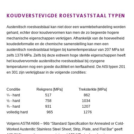
KOUDVERSTEVIGDE ROESTVASTSTAAL TYPEN
Austenitisch roestvaststaal kan niet door een warmtebehandeling worden
gehard, echter door koudvervormen kan men de zo begeerde hogere
mechanische eigenschappen verkrijgen. Afhankelijk van de hoeveelheid
koudedeformatie en de chemische samenstelling kan men een
austenitisch roestvaststaal krijgen bij kamertemperatuur van 207 MPa tot
zelfs 1379 MPa. Zelfs bij deze extreem hoge sterkte eigenschappen heeft
het koudvervormde austenitische roestvaststaal bij cryogene
temperaturen nog een goede ductiliteit en kerftaaiheid. De AISI typen 201
en 301 zijn verkrijgbaar in de volgende condities:
Conditie Rekgrens [MPa] Treksterkte [MPa]
¼ - hard 517 862
½ - hard 758 1034
¾ - hard 931 1207
volledig hard 965 1276
Volgens ASTM A666 – 96b “Standard Specification for Annealed or Cold-
Worked Austenitic Stainless Steel Sheet, Strip, Plate, and Flat Bar” geeft