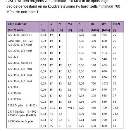
AISI 316L een rekgrens van minimaal 170 MPa in de oplossings
gegloeide toestand en na koudversteviging (½ hard) zelfs minimaal 760
MPa, zie ook tabel 1.