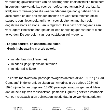
verhouding gewicht/sterkte van de zelfdragende kooiconstructie resulteert
in een dunnere wanddikte voor de hoofdcomponenten. Het resultaat is,
lichtgewicht treinwagons die weer minder energie nodig hebben om te
accelereren en dus ook minder krachten om weer af te remmen om te
stoppen, een niet onbelangrijk item voor stoptreinen met hun vele
dagelijkse starts en stops. Een lichtgewicht trein bezit ook nog eens een
veel lagere kinetische energie die bij een aanrijding geabsorbeerd dient
te worden. De voordelen van roestvaststalen treinwagons:
- Lagere bedrijfs- en onderhoudskosten
- Gewichtsbesparing met als gevolg;
minder brandstof (energie)
minder slijtage tijdens het remmen
minder rail slijtage
De eerste roestvaststaal passagierswagons dateren al van 1932 bij “Budd
Company” in de verenigde staten van Amerika. In de periode 1984 tot
1990 zijn in Japan ongeveer 13.000 passagierswagons gemaakt. Meer
dan de helft zijn van roestvaststaal gemaakt. Figuur 5 geeft een voorbeeld
van een roestvaststalen treinwagon met de daarin verwerkte materialen.