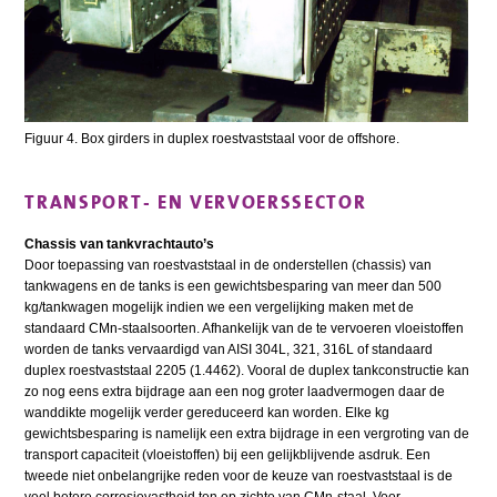
Figuur 4. Box girders in duplex roestvaststaal voor de offshore.
TRANSPORT- EN VERVOERSSECTOR
Chassis van tankvrachtauto’s
Door toepassing van roestvaststaal in de onderstellen (chassis) van
tankwagens en de tanks is een gewichtsbesparing van meer dan 500
kg/tankwagen mogelijk indien we een vergelijking maken met de
standaard CMn-staalsoorten. Afhankelijk van de te vervoeren vloeistoffen
worden de tanks vervaardigd van AISI 304L, 321, 316L of standaard
duplex roestvaststaal 2205 (1.4462). Vooral de duplex tankconstructie kan
zo nog eens extra bijdrage aan een nog groter laadvermogen daar de
wanddikte mogelijk verder gereduceerd kan worden. Elke kg
gewichtsbesparing is namelijk een extra bijdrage in een vergroting van de
transport capaciteit (vloeistoffen) bij een gelijkblijvende asdruk. Een
tweede niet onbelangrijke reden voor de keuze van roestvaststaal is de