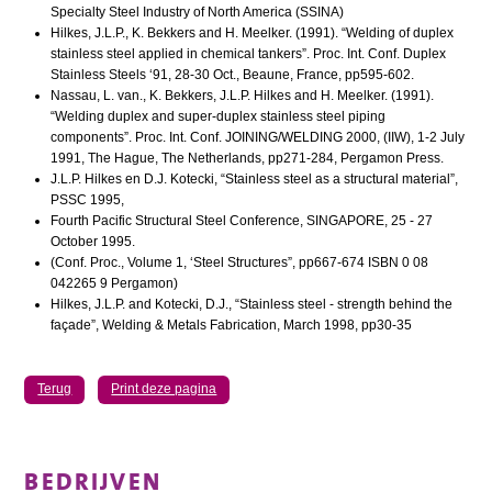
Specialty Steel Industry of North America (SSINA)
Hilkes, J.L.P., K. Bekkers and H. Meelker. (1991). “Welding of duplex
stainless steel applied in chemical tankers”. Proc. Int. Conf. Duplex
Stainless Steels ‘91, 28-30 Oct., Beaune, France, pp595-602.
Nassau, L. van., K. Bekkers, J.L.P. Hilkes and H. Meelker. (1991).
“Welding duplex and super-duplex stainless steel piping
components”. Proc. Int. Conf. JOINING/WELDING 2000, (IIW), 1-2 July
1991, The Hague, The Netherlands, pp271-284, Pergamon Press.
J.L.P. Hilkes en D.J. Kotecki, “Stainless steel as a structural material”,
PSSC 1995,
Fourth Pacific Structural Steel Conference, SINGAPORE, 25 - 27
October 1995.
(Conf. Proc., Volume 1, ‘Steel Structures”, pp667-674 ISBN 0 08
042265 9 Pergamon)
Hilkes, J.L.P. and Kotecki, D.J., “Stainless steel - strength behind the
façade”, Welding & Metals Fabrication, March 1998, pp30-35
Terug
Print deze pagina
BEDRIJVEN