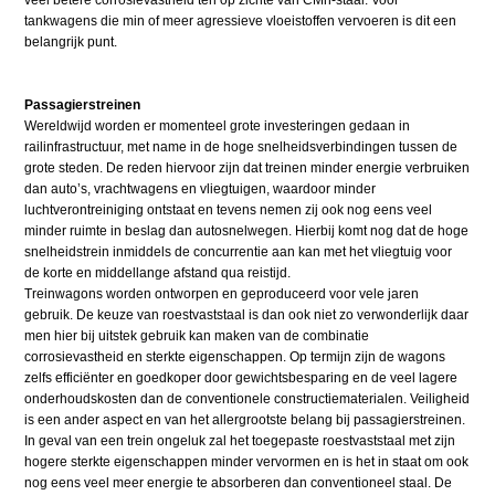
veel betere corrosievastheid ten op zichte van CMn-staal. Voor
tankwagens die min of meer agressieve vloeistoffen vervoeren is dit een
belangrijk punt.
Passagierstreinen
Wereldwijd worden er momenteel grote investeringen gedaan in
railinfrastructuur, met name in de hoge snelheidsverbindingen tussen de
grote steden. De reden hiervoor zijn dat treinen minder energie verbruiken
dan auto’s, vrachtwagens en vliegtuigen, waardoor minder
luchtverontreiniging ontstaat en tevens nemen zij ook nog eens veel
minder ruimte in beslag dan autosnelwegen. Hierbij komt nog dat de hoge
snelheidstrein inmiddels de concurrentie aan kan met het vliegtuig voor
de korte en middellange afstand qua reistijd.
Treinwagons worden ontworpen en geproduceerd voor vele jaren
gebruik. De keuze van roestvaststaal is dan ook niet zo verwonderlijk daar
men hier bij uitstek gebruik kan maken van de combinatie
corrosievastheid en sterkte eigenschappen. Op termijn zijn de wagons
zelfs efficiënter en goedkoper door gewichtsbesparing en de veel lagere
onderhoudskosten dan de conventionele constructiematerialen. Veiligheid
is een ander aspect en van het allergrootste belang bij passagierstreinen.
In geval van een trein ongeluk zal het toegepaste roestvaststaal met zijn
hogere sterkte eigenschappen minder vervormen en is het in staat om ook
nog eens veel meer energie te absorberen dan conventioneel staal. De