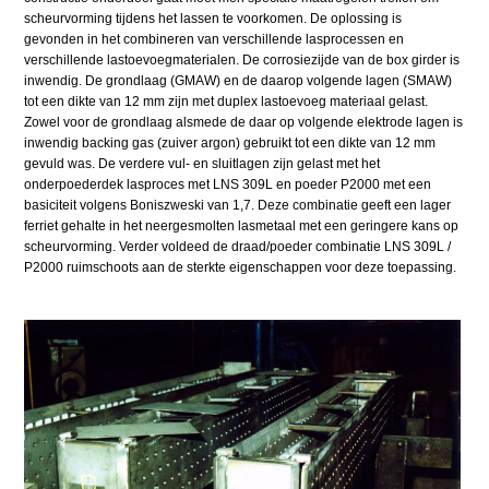
scheurvorming tijdens het lassen te voorkomen. De oplossing is
gevonden in het combineren van verschillende lasprocessen en
verschillende lastoevoegmaterialen. De corrosiezijde van de box girder is
inwendig. De grondlaag (GMAW) en de daarop volgende lagen (SMAW)
tot een dikte van 12 mm zijn met duplex lastoevoeg materiaal gelast.
Zowel voor de grondlaag alsmede de daar op volgende elektrode lagen is
inwendig backing gas (zuiver argon) gebruikt tot een dikte van 12 mm
gevuld was. De verdere vul- en sluitlagen zijn gelast met het
onderpoederdek lasproces met LNS 309L en poeder P2000 met een
basiciteit volgens Boniszweski van 1,7. Deze combinatie geeft een lager
ferriet gehalte in het neergesmolten lasmetaal met een geringere kans op
scheurvorming. Verder voldeed de draad/poeder combinatie LNS 309L /
P2000 ruimschoots aan de sterkte eigenschappen voor deze toepassing.