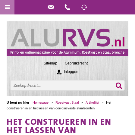
Sitemap
Gebruiksrecht
Inloggen
U bent nu hier
Homepage
>
Roestvast Staal
>
Artikellijst
>
Het
construeren in en het lassen van corrosievaste staalsoorten
HET CONSTRUEREN IN EN
HET LASSEN VAN