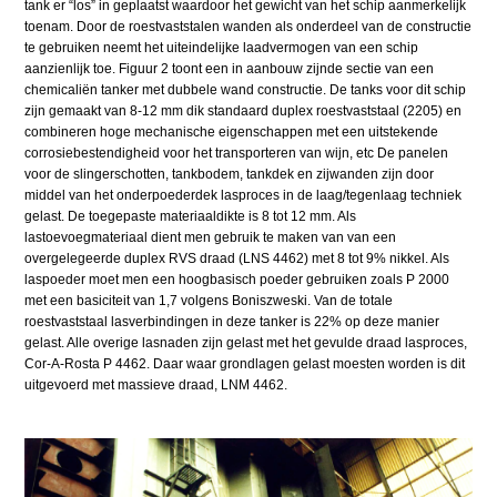
tank er “los” in geplaatst waardoor het gewicht van het schip aanmerkelijk
toenam. Door de roestvaststalen wanden als onderdeel van de constructie
te gebruiken neemt het uiteindelijke laadvermogen van een schip
aanzienlijk toe. Figuur 2 toont een in aanbouw zijnde sectie van een
chemicaliën tanker met dubbele wand constructie. De tanks voor dit schip
zijn gemaakt van 8-12 mm dik standaard duplex roestvaststaal (2205) en
combineren hoge mechanische eigenschappen met een uitstekende
corrosiebestendigheid voor het transporteren van wijn, etc De panelen
voor de slingerschotten, tankbodem, tankdek en zijwanden zijn door
middel van het onderpoederdek lasproces in de laag/tegenlaag techniek
gelast. De toegepaste materiaaldikte is 8 tot 12 mm. Als
lastoevoegmateriaal dient men gebruik te maken van van een
overgelegeerde duplex RVS draad (LNS 4462) met 8 tot 9% nikkel. Als
laspoeder moet men een hoogbasisch poeder gebruiken zoals P 2000
met een basiciteit van 1,7 volgens Boniszweski. Van de totale
roestvaststaal lasverbindingen in deze tanker is 22% op deze manier
gelast. Alle overige lasnaden zijn gelast met het gevulde draad lasproces,
Cor-A-Rosta P 4462. Daar waar grondlagen gelast moesten worden is dit
uitgevoerd met massieve draad, LNM 4462.