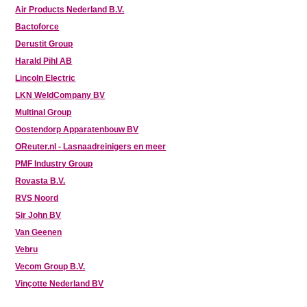
Air Products Nederland B.V.
Bactoforce
Derustit Group
Harald Pihl AB
Lincoln Electric
LKN WeldCompany BV
Multinal Group
Oostendorp Apparatenbouw BV
OReuter.nl - Lasnaadreinigers en meer
PMF Industry Group
Rovasta B.V.
RVS Noord
Sir John BV
Van Geenen
Vebru
Vecom Group B.V.
Vinçotte Nederland BV