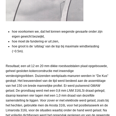
hoe voorkomen we, dat het tonnen wegende gevaarte onder zijn
eigen gewicht bezwijkt,
hoe moet de fundering er uit zien,
hoe groot is de ‘uitslag’ van de top bij maximale windbelasting
(~0.5m).
Resultaat; een uit 12 en 20 mm dikke roestvaststalen plaat opgebouwde,
geheel gesloten kokerconstructie met inwendige
verstevigingsribben. Duizenden werkplaats-manuren werden in “De Kus”
gestopt. Het leeuwendeel van de tijd werd besteed aan de assemblage
van het 150 cm brede mannelijke profiel. Er werd pulserend GMAW
gelast. De grondlaag werd met een 0,8 mm LNM 316LSi draad gelegd;
daarop kwamen vier lagen met een 1,0 mm draad van dezelfde
samenstelling te liggen. Voor zover er met elektrode werd gelast, zoals bij
het hechten, gebruikte men de Arosta 316L voor het positielaswerk en de
Limarosta 316L voor de situaties waarbij onder de hand werd gelast. Na
het volledig dichtlassen werd het oppervlak geslepen en van de gewenste