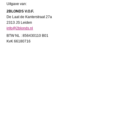
Uitgave van:
2BLONDS V.O.F.
De Laat de Kanterstraat 27a
2313 JS Leiden
info@2blonds.nl
BTW NL : 856430110 B01
KvK 66180716