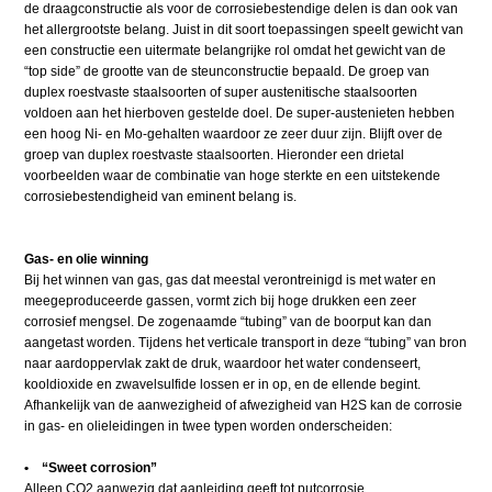
de draagconstructie als voor de corrosiebestendige delen is dan ook van
het allergrootste belang. Juist in dit soort toepassingen speelt gewicht van
een constructie een uitermate belangrijke rol omdat het gewicht van de
“top side” de grootte van de steunconstructie bepaald. De groep van
duplex roestvaste staalsoorten of super austenitische staalsoorten
voldoen aan het hierboven gestelde doel. De super-austenieten hebben
een hoog Ni- en Mo-gehalten waardoor ze zeer duur zijn. Blijft over de
groep van duplex roestvaste staalsoorten. Hieronder een drietal
voorbeelden waar de combinatie van hoge sterkte en een uitstekende
corrosiebestendigheid van eminent belang is.
Gas- en olie winning
Bij het winnen van gas, gas dat meestal verontreinigd is met water en
meegeproduceerde gassen, vormt zich bij hoge drukken een zeer
corrosief mengsel. De zogenaamde “tubing” van de boorput kan dan
aangetast worden. Tijdens het verticale transport in deze “tubing” van bron
naar aardoppervlak zakt de druk, waardoor het water condenseert,
kooldioxide en zwavelsulfide lossen er in op, en de ellende begint.
Afhankelijk van de aanwezigheid of afwezigheid van H2S kan de corrosie
in gas- en olieleidingen in twee typen worden onderscheiden:
• “Sweet corrosion”
Alleen CO2 aanwezig dat aanleiding geeft tot putcorrosie