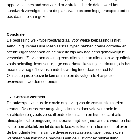
oppervlaktetoestand voorzien d.m.v. stralen. In drie delen werd het
kunstwerk vervolgens naar de plaats van bestemming getransporteerd en
pas daar in elkaar gezet.
Conclusie
De beslissing welk type roestvaststaal voor welke toepassing is niet
eenduidig. Immers alle roestvaststaal typen hebben goede corrosie- en
strekte eigenschappen en de meeste zijn ook nog eens gemakkelijk te
verwerken. Ze voldoen ook nog eens allemaal aan allerlei ontwerp criteria
zoals belasting, levensduur, lage onderhoudskosten, etc. Natuurlijk is het
maar de vraag of bovenstaande bewering inderdaad correct is!
Om tot de juiste keuze te komen moeten de volgende 4 aspecten in
overweging worden genomen:
Corrosievastheid
De ontwerper zal dus de exacte omgeving van de constructie moeten
kennen. De corrosieve omgeving is immers door vele variabele te
karakteriseren, zoals verschillende chemicaliën en hun concentratie,
atmospherische omgeving, temperatuur, tijd, etc., met andere woorden het
is niet gemakkelijk om tot de juiste keuze te komen indien men niet over
de benodigde kennis van de diverse roestvaststaal typen beschikt en
wanneer men niet op de hoogte is van de juist omgevingstoestand.