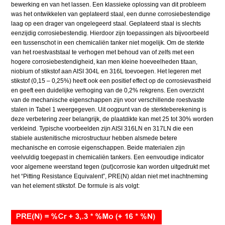
bewerking en van het lassen. Een klassieke oplossing van dit probleem
was het ontwikkelen van geplateerd staal, een dunne corrosiebestendige
laag op een drager van ongelegeerd staal. Geplateerd staal is slechts
eenzijdig corrosiebestendig. Hierdoor zijn toepassingen als bijvoorbeeld
een tussenschot in een chemicaliën tanker niet mogelijk. Om de sterkte
van het roestvaststaal te verhogen met behoud van of zelfs met een
hogere corrosiebestendigheid, kan men kleine hoeveelheden titaan,
niobium of stikstof aan AISI 304L en 316L toevoegen. Het legeren met
stikstof (0,15 – 0,25%) heeft ook een positief effect op de corrosievastheid
en geeft een duidelijke verhoging van de 0,2% rekgrens. Een overzicht
van de mechanische eigenschappen zijn voor verschillende roestvaste
stalen in Tabel 1 weergegeven. Uit oogpunt van de sterkteberekening is
deze verbetering zeer belangrijk, de plaatdikte kan met 25 tot 30% worden
verkleind. Typische voorbeelden zijn AISI 316LN en 317LN die een
stabiele austenitische microstructuur hebben alsmede betere
mechanische en corrosie eigenschappen. Beide materialen zijn
veelvuldig toegepast in chemicaliën tankers. Een eenvoudige indicator
voor algemene weerstand tegen (put)corrosie kan worden uitgedrukt met
het “Pitting Resistance Equivalent”, PRE(N) aldan niet met inachtneming
van het element stikstof. De formule is als volgt: