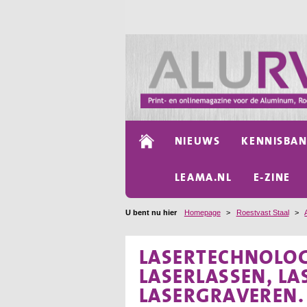
NIEUWS
KENNISBA
LEAMA.NL
E-ZINE
U bent nu hier
Homepage
>
Roestvast Staal
>
LASERTECHNOLOGI
LASERLASSEN, LA
LASERGRAVEREN.