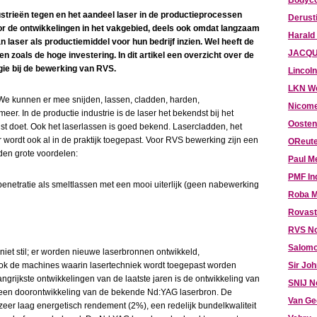
Bodyco
strieën tegen en het aandeel laser in de productieprocessen
Derust
r de ontwikkelingen in het vakgebied, deels ook omdat langzaam
Harald
 laser als productiemiddel voor hun bedrijf inzien. Wel heeft de
JACQU
 zoals de hoge investering. In dit artikel een overzicht over de
ie bij de bewerking van RVS.
Lincoln
LKN W
 We kunnen er mee snijden, lassen, cladden, harden,
Nicome
r. In de productie industrie is de laser het bekendst bij het
Oosten
enst doet. Ook het laserlassen is goed bekend. Lasercladden, het
 wordt ook al in de praktijk toegepast. Voor RVS bewerking zijn een
OReute
den grote voordelen:
Paul M
PMF In
penetratie als smeltlassen met een mooi uiterlijk (geen nabewerking
Roba M
Rovast
RVS N
Salomo
iet stil; er worden nieuwe laserbronnen ontwikkeld,
ook de machines waarin lasertechniek wordt toegepast worden
Sir Jo
ngrijkste ontwikkelingen van de laatste jaren is de ontwikkeling van
SNIJ N
jn een doorontwikkeling van de bekende Nd:YAG laserbron. De
Van Ge
zeer laag energetisch rendement (2%), een redelijk bundelkwaliteit