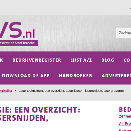
NK
BEDRIJVENREGISTER
LIJST A/Z
BLOG
CO
DOWNLOAD DE APP
HANDBOEKEN
ADVERTERE
Artikellijst
>
Lasertechnologie: een overzicht: Laserlassen, lasersnijden, lasergraveren.
E: EEN OVERZICHT:
BE
SERSNIJDEN,
247Tail
Air Pr