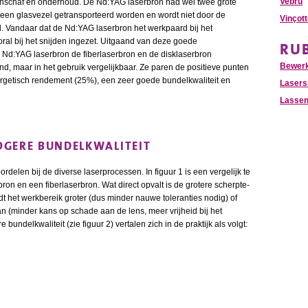
Vebru
anschaf en onderhoud. De Nd:YAG laserbron had wel twee grote
 een glasvezel getransporteerd worden en wordt niet door de
Vinçot
 Vandaar dat de Nd:YAG laserbron het werkpaard bij het
ral bij het snijden ingezet. Uitgaand van deze goede
RU
e Nd:YAG laserbron de fiberlaserbron en de disklaserbron
Bewer
nd, maar in het gebruik vergelijkbaar. Ze paren de positieve punten
getisch rendement (25%), een zeer goede bundelkwaliteit en
Lasers
Lasse
OGERE BUNDELKWALITEIT
rdelen bij de diverse laserprocessen. In figuur 1 is een vergelijk te
on en een fiberlaserbron. Wat direct opvalt is de grotere scherpte-
dt het werkbereik groter (dus minder nauwe toleranties nodig) of
an (minder kans op schade aan de lens, meer vrijheid bij het
ndelkwaliteit (zie figuur 2) vertalen zich in de praktijk als volgt: