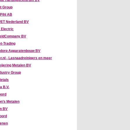
te Hardingscentrum BV
it Group
 Pihl AB
ET Nederland BV
 Electric
eldCompany BV
t-Trading
dorp Apparatenbouw BV
r.nl - Lasnaadreinigers en meer
eijering Metalen BV
dustry Group
etals
a B.V.
oord
n’s Metalen
hn BV
oord
enen