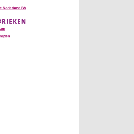
te Nederland BV
BRIEKEN
ken
nijden
n