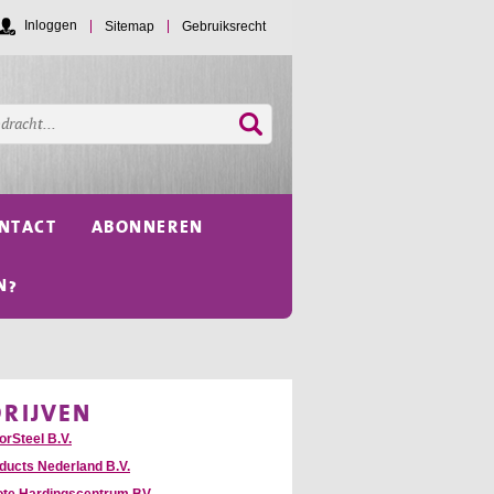
Inloggen
Sitemap
Gebruiksrecht
NTACT
ABONNEREN
N?
DRIJVEN
orSteel B.V.
oducts Nederland B.V.