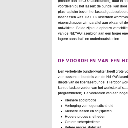
(minder dan de CO2 laserbundel), duur in a
voordelen bij het lassen: de bundel kan door
plasmapluim boven het lasbad geabsorbeerd.
laserlassen was. De CO2 laserbron wordt voo
eigenschappen zijn parallel aan elkaar uit d
ontwikkeld. Beide zijn qua opbouw verschille
van de Nd:YAG laserbron aan een hoger ener
lagere aanschaf- en onderhoudskosten.
DE VOORDELEN VAN EEN H
Een verbeterde bundelkwaliteit heeft grote voo
zien tussen de bundels van de Nd:YAG laserbr
diepte van de fiberlaserbundel. Hierdoor wor
kan de laskop verder van het werkstuk af sta
programmeren). De voordelen van een hogere bu
Kleinere spotgrootte
Verhoging vermogensdichtheid
Kleinere lassen en snijspleten
Hogere proces snelheden
Grotere scherptediepte
Betere proces stabiliteit