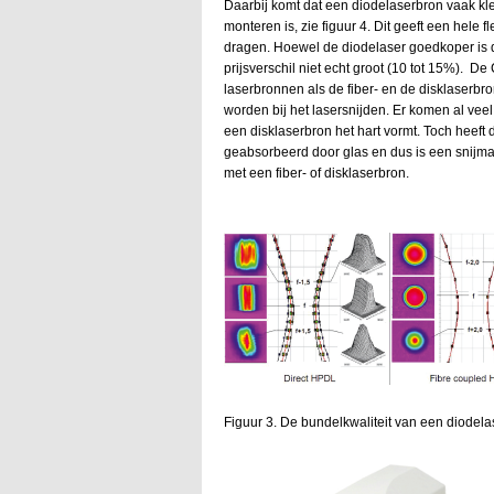
Daarbij komt dat een diodelaserbron vaak klei
monteren is, zie figuur 4. Dit geeft een hele 
dragen. Hoewel de diodelaser goedkoper is d
prijsverschil niet echt groot (10 tot 15%). D
laserbronnen als de fiber- en de disklaserb
worden bij het lasersnijden. Er komen al veel
een disklaserbron het hart vormt. Toch heeft 
geabsorbeerd door glas en dus is een snijma
met een fiber- of disklaserbron.
Figuur 3. De bundelkwaliteit van een diodelaser