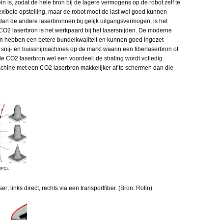
n is, zodat de hele bron bij de lagere vermogens op de robot zelf te
flexibele opstelling, maar de robot moet de last wel goed kunnen
an de andere laserbronnen bij gelijk uitgangsvermogen, is het
e CO2 laserbron is het werkpaard bij het lasersnijden. De moderne
ron hebben een betere bundelkwaliteit en kunnen goed ingezet
 snij- en buissnijmachines op de markt waarin een fiberlaserbron of
de CO2 laserbron wel een voordeel: de straling wordt volledig
chine met een CO2 laserbron makkelijker af te schermen dan die
; links direct, rechts via een transportfiber. (Bron: Rofin)