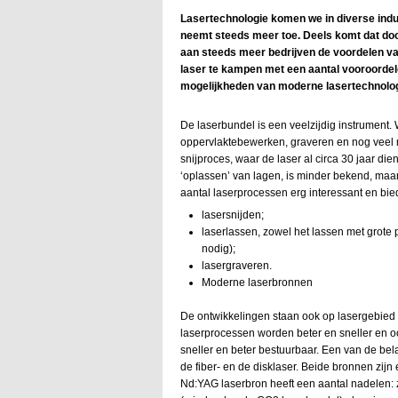
Lasertechnologie komen we in diverse indu
neemt steeds meer toe. Deels komt dat doo
aan steeds meer bedrijven de voordelen van
laser te kampen met een aantal vooroordelen
mogelijkheden van moderne lasertechnolog
De laserbundel is een veelzijdig instrument.
oppervlaktebewerken, graveren en nog veel mee
snijproces, waar de laser al circa 30 jaar di
‘oplassen’ van lagen, is minder bekend, maar
aantal laserprocessen erg interessant en bie
lasersnijden;
laserlassen, zowel het lassen met grote 
nodig);
lasergraveren.
Moderne laserbronnen
De ontwikkelingen staan ook op lasergebied n
laserprocessen worden beter en sneller en 
sneller en beter bestuurbaar. Een van de bela
de fiber- en de disklaser. Beide bronnen zi
Nd:YAG laserbron heeft een aantal nadelen: 