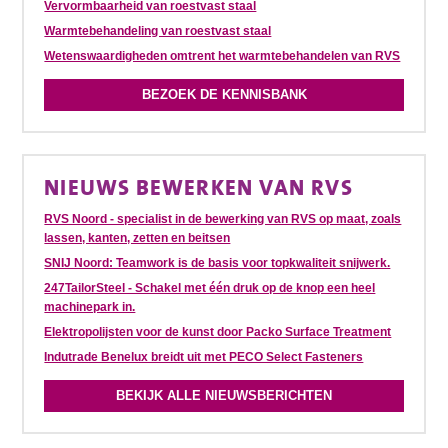
Vervormbaarheid van roestvast staal
Warmtebehandeling van roestvast staal
Wetenswaardigheden omtrent het warmtebehandelen van RVS
BEZOEK DE KENNISBANK
NIEUWS BEWERKEN VAN RVS
RVS Noord - specialist in de bewerking van RVS op maat, zoals
lassen, kanten, zetten en beitsen
SNIJ Noord: Teamwork is de basis voor topkwaliteit snijwerk.
247TailorSteel - Schakel met één druk op de knop een heel
machinepark in.
Elektropolijsten voor de kunst door Packo Surface Treatment
Indutrade Benelux breidt uit met PECO Select Fasteners
BEKIJK ALLE NIEUWSBERICHTEN