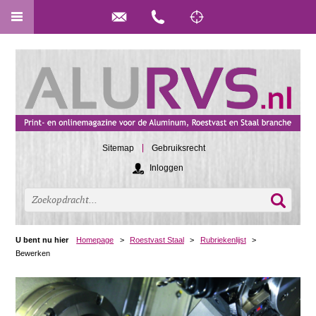
Sitemap
Gebruiksrecht
Inloggen
U bent nu hier
Homepage
>
Roestvast Staal
>
Rubriekenlijst
>
Bewerken