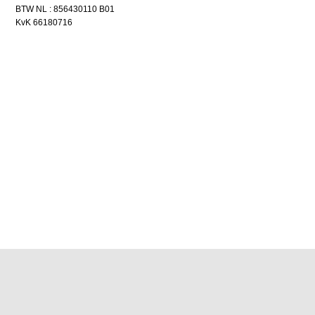
BTW NL : 856430110 B01
KvK 66180716