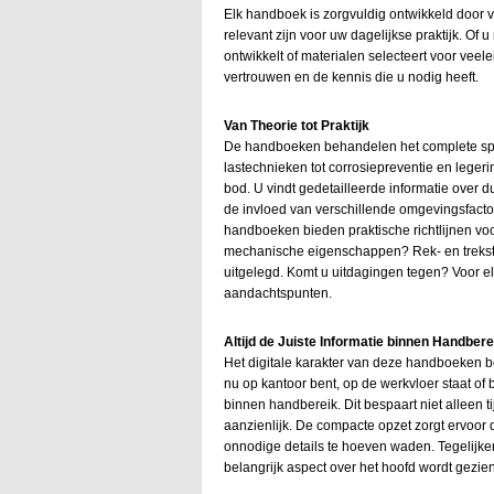
Elk handboek is zorgvuldig ontwikkeld door v
relevant zijn voor uw dagelijkse praktijk. Of
ontwikkelt of materialen selecteert voor ve
vertrouwen en de kennis die u nodig heeft.
Van Theorie tot Praktijk
De handboeken behandelen het complete sp
lastechnieken tot corrosiepreventie en leger
bod. U vindt gedetailleerde informatie over d
de invloed van verschillende omgevingsfacto
handboeken bieden praktische richtlijnen voo
mechanische eigenschappen? Rek- en trekster
uitgelegd. Komt u uitdagingen tegen? Voor el
aandachtspunten.
Altijd de Juiste Informatie binnen Handbere
Het digitale karakter van deze handboeken be
nu op kantoor bent, op de werkvloer staat of b
binnen handbereik. Dit bespaart niet alleen 
aanzienlijk. De compacte opzet zorgt ervoor 
onnodige details te hoeven waden. Tegelijke
belangrijk aspect over het hoofd wordt gezien