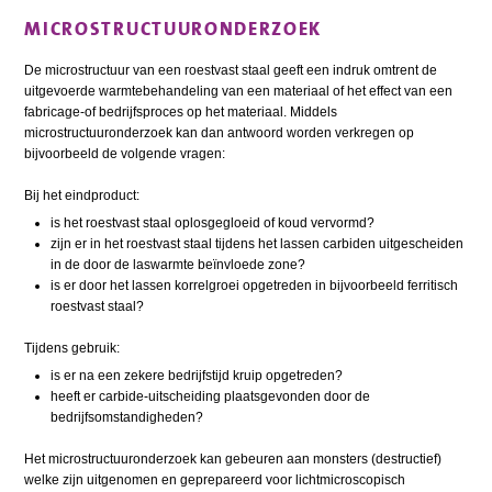
MICROSTRUCTUURONDERZOEK
De microstructuur van een roestvast staal geeft een indruk omtrent de
uitgevoerde warmtebehandeling van een materiaal of het effect van een
fabricage-of bedrijfsproces op het materiaal. Middels
microstructuuronderzoek kan dan antwoord worden verkregen op
bijvoorbeeld de volgende vragen:
Bij het eindproduct:
is het roestvast staal oplosgegloeid of koud vervormd?
zijn er in het roestvast staal tijdens het lassen carbiden uitgescheiden
in de door de laswarmte beïnvloede zone?
is er door het lassen korrelgroei opgetreden in bijvoorbeeld ferritisch
roestvast staal?
Tijdens gebruik:
is er na een zekere bedrijfstijd kruip opgetreden?
heeft er carbide-uitscheiding plaatsgevonden door de
bedrijfsomstandigheden?
Het microstructuuronderzoek kan gebeuren aan monsters (destructief)
welke zijn uitgenomen en geprepareerd voor lichtmicroscopisch