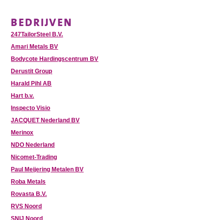
BEDRIJVEN
247TailorSteel B.V.
Amari Metals BV
Bodycote Hardingscentrum BV
Derustit Group
Harald Pihl AB
Hart b.v.
Inspecto Visio
JACQUET Nederland BV
Merinox
NDO Nederland
Nicomet-Trading
Paul Meijering Metalen BV
Roba Metals
Rovasta B.V.
RVS Noord
SNIJ Noord