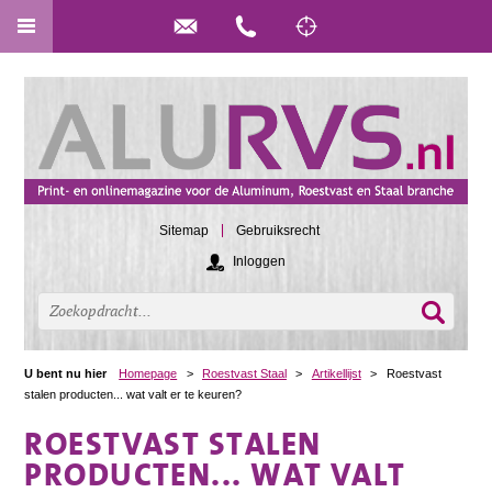
Sitemap
Gebruiksrecht
Inloggen
U bent nu hier
Homepage
>
Roestvast Staal
>
Artikellijst
>
Roestvast
stalen producten... wat valt er te keuren?
ROESTVAST STALEN
PRODUCTEN... WAT VALT