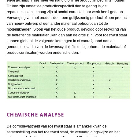
en/of technisch niet meer verstandig om het product in bedrijf te houden.
Dit kan zijn omdat de productiecapaciteit dan te gering is, de
reparatiekosten te hoog zijn of omdat corrosie haar werk heeft gedaan.
Vervanging van het product door een gelijksoortig product of een product
van nieuw ontwerp of een ander materiaal behoort dan tot de
mogelijkheden. Sloop van het oude product, gevolgd door recycling van
de betreffende materialen, kan dan aan de orde zijn. Voor roestvast staal
kunnen globaal de volgende keuringen in of voorafgaand aan de
genoemde stadia van de levenscycli (of in de bijbehorende materiaal-of
productcertificaten) worden onderscheiden:
CHEMISCHE ANALYSE
De corrosievastheid van roestvast staal is afhankelijk van de
samenstelling van het roestvast staal, de vervaardigingswijze en het