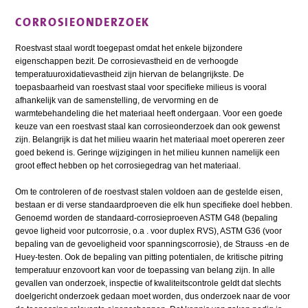
CORROSIEONDERZOEK
Roestvast staal wordt toegepast omdat het enkele bijzondere
eigenschappen bezit. De corrosievastheid en de verhoogde
temperatuuroxidatievastheid zijn hiervan de belangrijkste. De
toepasbaarheid van roestvast staal voor specifieke milieus is vooral
afhankelijk van de samenstelling, de vervorming en de
warmtebehandeling die het materiaal heeft ondergaan. Voor een goede
keuze van een roestvast staal kan corrosieonderzoek dan ook gewenst
zijn. Belangrijk is dat het milieu waarin het materiaal moet opereren zeer
goed bekend is. Geringe wijzigingen in het milieu kunnen namelijk een
groot effect hebben op het corrosiegedrag van het materiaal.
Om te controleren of de roestvast stalen voldoen aan de gestelde eisen,
bestaan er di verse standaardproeven die elk hun specifieke doel hebben.
Genoemd worden de standaard-corrosieproeven ASTM G48 (bepaling
gevoe ligheid voor putcorrosie, o.a . voor duplex RVS), ASTM G36 (voor
bepaling van de gevoeligheid voor spanningscorrosie), de Strauss -en de
Huey-testen. Ook de bepaling van pitting potentialen, de kritische pitring
temperatuur enzovoort kan voor de toepassing van belang zijn. In alle
gevallen van onderzoek, inspectie of kwaliteitscontrole geldt dat slechts
doelgericht onderzoek gedaan moet worden, dus onderzoek naar de voor