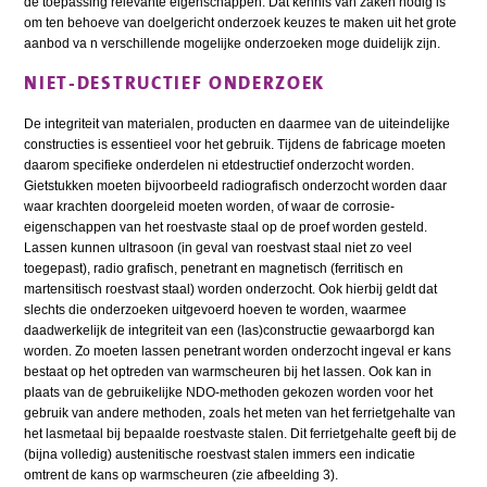
de toepassing relevante eigenschappen. Dat kennis van zaken nodig is
om ten behoeve van doelgericht onderzoek keuzes te maken uit het grote
aanbod va n verschillende mogelijke onderzoeken moge duidelijk zijn.
NIET-DESTRUCTIEF ONDERZOEK
De integriteit van materialen, producten en daarmee van de uiteindelijke
constructies is essentieel voor het gebruik. Tijdens de fabricage moeten
daarom specifieke onderdelen ni etdestructief onderzocht worden.
Gietstukken moeten bijvoorbeeld radiografisch onderzocht worden daar
waar krachten doorgeleid moeten worden, of waar de corrosie-
eigenschappen van het roestvaste staal op de proef worden gesteld.
Lassen kunnen ultrasoon (in geval van roestvast staal niet zo veel
toegepast), radio grafisch, penetrant en magnetisch (ferritisch en
martensitisch roestvast staal) worden onderzocht. Ook hierbij geldt dat
slechts die onderzoeken uitgevoerd hoeven te worden, waarmee
daadwerkelijk de integriteit van een (las)constructie gewaarborgd kan
worden. Zo moeten lassen penetrant worden onderzocht ingeval er kans
bestaat op het optreden van warmscheuren bij het lassen. Ook kan in
plaats van de gebruikelijke NDO-methoden gekozen worden voor het
gebruik van andere methoden, zoals het meten van het ferrietgehalte van
het lasmetaal bij bepaalde roestvaste stalen. Dit ferrietgehalte geeft bij de
(bijna volledig) austenitische roestvast stalen immers een indicatie
omtrent de kans op warmscheuren (zie afbeelding 3).