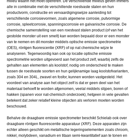
milieu waarin het moet opereren. De verschillende milieus geven immers
alle in combinatie met de verschillende roestvaste stalen en hun
productvorm, constructie en vervaardigingswijze aanleiding tot
verschillende corrosievormen, zoals algemene corrosie, putvormige
corrosie, spleetcorrosie, spanningscorrosie en galvanische corrosie. De
chemische samenstelling van een roestvast stalen product (of van het
gestolde monster uit een smelt) kan worden bepaald door er een monster
van te nemen en dit monster middels optische emissie spectrometrie
(OES), röntgen fluorescentie (XRF) of op nat chemische wijze te
analyseren. Tegenwoordig kan ook op locatie optische emissie
spectrometrie worden uitgevoerd aan het product zelf, waarbij zelfs de
gehalten aan elementen als koolstof, nodig om onderscheid te maken
tussen de roestvaste soorten en hun gelijknamige laag koolstofvarianten,
zoals 304 en 304L, zwavel en fosfor, kunnen worden vastgesteld. Het
voordeel van analyse aan het object zelf is dat er geen deel van het
materiaal behoeft te worden afgenomen, veelal middels slijpen, boren of
hakken (spanen voor nat-chemisch onderzoek), hetgeen in vele gevallen
betekent dat zeker relatief kleine objecten als verloren moeten worden
beschouwd.
Behalve de draagbare emissie spectrometer beschikt Schielab ook over
draagbare röntgen fluorescentie apparatuur (XRF). Deze apparaten zijn
echter alleen geschikt om metallische legeringselementen zoals chroom,
nikkel, molybdeen, vanadium en titaan semi-kwantitatief aan te tonen en