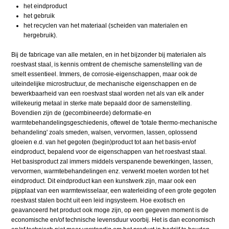
het eindproduct
het gebruik
het recyclen van het materiaal (scheiden van materialen en
hergebruik).
Bij de fabricage van alle metalen, en in het bijzonder bij materialen als
roestvast staal, is kennis omtrent de chemische samenstelling van de
smelt essentieel. Immers, de corrosie-eigenschappen, maar ook de
uiteindelijke microstructuur, de mechanische eigenschappen en de
bewerkbaarheid van een roestvast staal worden net als van elk ander
willekeurig metaal in sterke mate bepaald door de samenstelling.
Bovendien zijn de (gecombineerde) deformatie-en
warmtebehandelingsgeschiedenis, oftewel de 'totale thermo-mechanische
behandeling' zoals smeden, walsen, vervormen, lassen, oplossend
gloeien e.d. van het gegoten (begin)product tot aan het basis-en/of
eindproduct, bepalend voor de eigenschappen van het roestvast staal.
Het basisproduct zal immers middels verspanende bewerkingen, lassen,
vervormen, warmtebehandelingen enz. verwerkt moeten worden tot het
eindproduct. Dit eindproduct kan een kunstwerk zijn, maar ook een
pijpplaat van een warmtewisselaar, een waterleiding of een grote gegoten
roestvast stalen bocht uit een leid ingsysteem. Hoe exotisch en
geavanceerd het product ook moge zijn, op een gegeven moment is de
economische en/of technische levensduur voorbij. Het is dan economisch