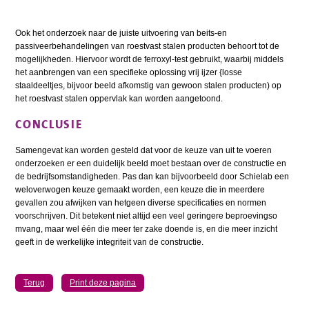
Ook het onderzoek naar de juiste uitvoering van beits-en
passiveerbehandelingen van roestvast stalen producten behoort tot de
mogelijkheden. Hiervoor wordt de ferroxyl-test gebruikt, waarbij middels
het aanbrengen van een specifieke oplossing vrij ijzer {losse
staaldeeltjes, bijvoor beeld afkomstig van gewoon stalen producten) op
het roestvast stalen oppervlak kan worden aangetoond.
CONCLUSIE
Samengevat kan worden gesteld dat voor de keuze van uit te voeren
onderzoeken er een duidelijk beeld moet bestaan over de constructie en
de bedrijfsomstandigheden. Pas dan kan bijvoorbeeld door Schielab een
weloverwogen keuze gemaakt worden, een keuze die in meerdere
gevallen zou afwijken van hetgeen diverse specificaties en normen
voorschrijven. Dit betekent niet altijd een veel geringere beproevingso
mvang, maar wel één die meer ter zake doende is, en die meer inzicht
geeft in de werkelijke integriteit van de constructie.
Terug
Print deze pagina