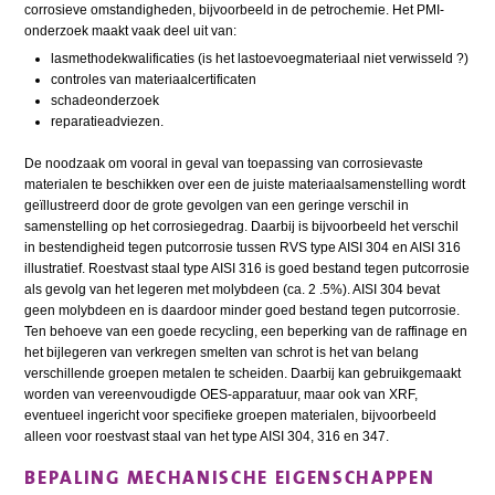
corrosieve omstandigheden, bijvoorbeeld in de petrochemie. Het PMI-
onderzoek maakt vaak deel uit van:
lasmethodekwalificaties (is het lastoevoegmateriaal niet verwisseld ?)
controles van materiaalcertificaten
schadeonderzoek
reparatieadviezen.
De noodzaak om vooral in geval van toepassing van corrosievaste
materialen te beschikken over een de juiste materiaalsamenstelling wordt
geïllustreerd door de grote gevolgen van een geringe verschil in
samenstelling op het corrosiegedrag. Daarbij is bijvoorbeeld het verschil
in bestendigheid tegen putcorrosie tussen RVS type AISI 304 en AISI 316
illustratief. Roestvast staal type AISI 316 is goed bestand tegen putcorrosie
als gevolg van het legeren met molybdeen (ca. 2 .5%). AISI 304 bevat
geen molybdeen en is daardoor minder goed bestand tegen putcorrosie.
Ten behoeve van een goede recycling, een beperking van de raffinage en
het bijlegeren van verkregen smelten van schrot is het van belang
verschillende groepen metalen te scheiden. Daarbij kan gebruikgemaakt
worden van vereenvoudigde OES-apparatuur, maar ook van XRF,
eventueel ingericht voor specifieke groepen materialen, bijvoorbeeld
alleen voor roestvast staal van het type AISI 304, 316 en 347.
BEPALING MECHANISCHE EIGENSCHAPPEN