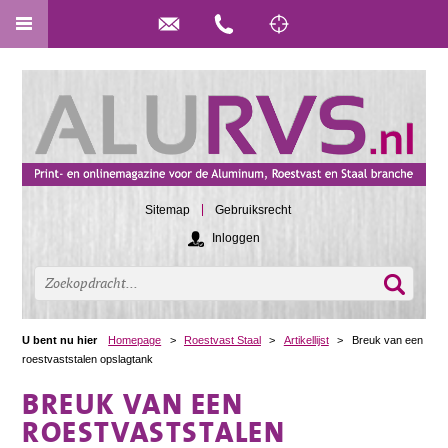
Sitemap
Gebruiksrecht
Inloggen
U bent nu hier
Homepage
>
Roestvast Staal
>
Artikellijst
>
Breuk van een
roestvaststalen opslagtank
BREUK VAN EEN
ROESTVASTSTALEN