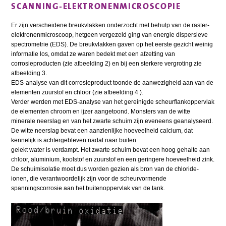
SCANNING-ELEKTRONENMICROSCOPIE
Er zijn verscheidene breukvlakken onderzocht met behulp van de raster-
elektronenmicroscoop, hetgeen vergezeld ging van energie dispersieve
spectrometrie (EDS). De breukvlakken gaven op het eerste gezicht weinig
informatie los, omdat ze waren bedekt met een afzetting van
corrosieproducten (zie afbeelding 2) en bij een sterkere vergroting zie
afbeelding 3.
EDS-analyse van dit corrosieproduct toonde de aanwezigheid aan van de
elementen zuurstof en chloor (zie afbeelding 4 ).
Verder werden met EDS-analyse van het gereinigde scheurflankoppervlak
de elementen chroom en ijzer aangetoond. Monsters van de witte
minerale neerslag en van het zwarte schuim zijn eveneens geanalyseerd.
De witte neerslag bevat een aanzienlijke hoeveelheid calcium, dat
kennelijk is achtergebleven nadat naar buiten
gelekt water is verdampt. Het zwarte schuim bevat een hoog gehalte aan
chloor, aluminium, koolstof en zuurstof en een geringere hoeveelheid zink.
De schuimisolatie moet dus worden gezien als bron van de chloride-
ionen, die verantwoordelijk zijn voor de scheurvormende
spanningscorrosie aan het buitenoppervlak van de tank.