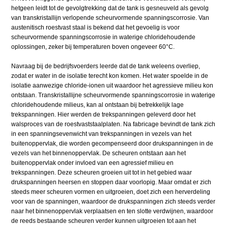
hetgeen leidt tot de gevolgtrekking dat de tank is gesneuveld als gevolg
van transkristallijn verlopende scheurvormende spanningscorrosie. Van
austenitisch roestvast staal is bekend dat het gevoelig is voor
scheurvormende spanningscorrosie in waterige chloridehoudende
oplossingen, zeker bij temperaturen boven ongeveer 60°C.
Navraag bij de bedrijfsvoerders leerde dat de tank weleens overliep,
zodat er water in de isolatie terecht kon komen. Het water spoelde in de
isolatie aanwezige chloride-ionen uit waardoor het agressieve milieu kon
ontstaan. Transkristallijne scheurvormende spanningscorrosie in waterige
chloridehoudende milieus, kan al ontstaan bij betrekkelijk lage
trekspanningen. Hier werden de trekspanningen geleverd door het
walsproces van de roestvaststaalplaten. Na fabricage bevindt de tank zich
in een spanningsevenwicht van trekspanningen in vezels van het
buitenoppervlak, die worden gecompenseerd door drukspanningen in de
vezels van het binnenoppervlak. De scheuren ontstaan aan het
buitenoppervlak onder invloed van een agressief milieu en
trekspanningen. Deze scheuren groeien uit tot in het gebied waar
drukspanningen heersen en stoppen daar voorlopig. Maar omdat er zich
steeds meer scheuren vormen en uitgroeien, doet zich een herverdeling
voor van de spanningen, waardoor de drukspanningen zich steeds verder
naar het binnenoppervlak verplaatsen en ten slotte verdwijnen, waardoor
de reeds bestaande scheuren verder kunnen uitgroeien tot aan het