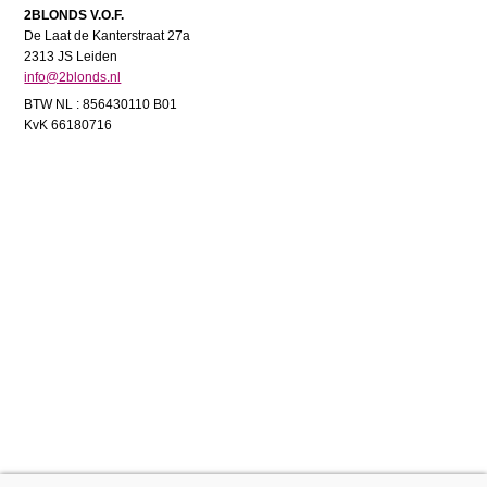
2BLONDS V.O.F.
De Laat de Kanterstraat 27a
2313 JS Leiden
info@2blonds.nl
BTW NL : 856430110 B01
KvK 66180716