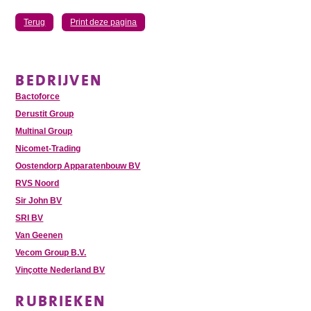
Terug
Print deze pagina
BEDRIJVEN
Bactoforce
Derustit Group
Multinal Group
Nicomet-Trading
Oostendorp Apparatenbouw BV
RVS Noord
Sir John BV
SRI BV
Van Geenen
Vecom Group B.V.
Vinçotte Nederland BV
RUBRIEKEN