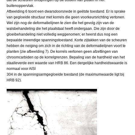
buitenoppervlak.
Afbeelding 6 toont een dwarsdoorsnede in geëtste toestand. Er is sprake
van gegloeide structuur met korrels die geen voorkeursrichting vertonen.
Wel zijn nog de deformatielijnen te zien die het gevolg zijn van de
walsbehandeling die het plaatstaal heeft ondergaan. Die zijn door de
gloeibehandeling niet volledig weggenomen; er heerst dus nog een
bepaalde inwendige spanningstoestand. Korte zijtakken van de scheuren
hebben de neiging om zich in de richting van de deformatielijnen voort te
planten (zie afbeelding 7). De korrels vertonen geen afzettingen van
chroomcarbiden op de korrelgrenzen. Bepaling van de hardheid van het
staalleverde een waarde van HRB 86. Een dergelijke hardheidswaarde is
normaal voor AISI
304 in de spanningsarmgegloeide toestand (de maximumwaarde ligt bij
HRB 92).