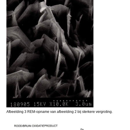
Afbeelding 3 REM-opname van afbeelding 2 bij sterkere vergroting.