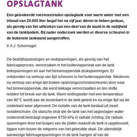
OPSLAGTANK
Een geïsoleerde roestvaststalen opslagtank voor warm water met een
inhoud van 20.000 liter begaf het na vijf jaar dienst te heben gedaan,
als gevolg van het uitbreken van een deel van de wand in de nabijheid
van de tankbodem. Bij nader onderzoek werden er diverse scheuren in
de buitenste tankwand aangetroffen.
Ir. A.J. Schornagel
De bedrijfsspanningen en restspanningen, als gevolg van het
fabricageproces, veroorzaken in het buitenoppervlak van de tank
trekspanningen en aan het binnenoppervlak drukspanningen. Er
ontstonden na verloop van tijd scheuren in het buitenoppervlak. Wederom
na verloop van enige tijd braken spanningscorrosiescheuren door naar
het binnenoppervlak, die eerst lekkage veroorzaakten en ten slotte
leidden tot breuk van de tank. Warm leidingwater met een temperatuur
van 80°C wordt aan de bovenkant in de tank geleid en na enige tijd via de
onderkant weer afgevoerd. De isolatie van de tank bestaat uit zwart
isolatieschuim. De staische druk die de tank van het opgeslagen water
ondervindt bedraagt ongeveer 8750 kPa in radiale richting. De radiale
spanningen door het buigen van de platen waaruit de tank is opgebouwd,
liggen ruim boven de rekgrens van het gebruikte staal. De uiteindelijk
aanwezige fabricagespanningen in de tank hangen af van de