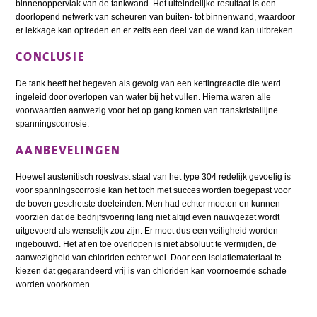
binnenoppervlak van de tankwand. Het uiteindelijke resultaat is een
doorlopend netwerk van scheuren van buiten- tot binnenwand, waardoor
er lekkage kan optreden en er zelfs een deel van de wand kan uitbreken.
CONCLUSIE
De tank heeft het begeven als gevolg van een kettingreactie die werd
ingeleid door overlopen van water bij het vullen. Hierna waren alle
voorwaarden aanwezig voor het op gang komen van transkristallijne
spanningscorrosie.
AANBEVELINGEN
Hoewel austenitisch roestvast staal van het type 304 redelijk gevoelig is
voor spanningscorrosie kan het toch met succes worden toegepast voor
de boven geschetste doeleinden. Men had echter moeten en kunnen
voorzien dat de bedrijfsvoering lang niet altijd even nauwgezet wordt
uitgevoerd als wenselijk zou zijn. Er moet dus een veiligheid worden
ingebouwd. Het af en toe overlopen is niet absoluut te vermijden, de
aanwezigheid van chloriden echter wel. Door een isolatiemateriaal te
kiezen dat gegarandeerd vrij is van chloriden kan voornoemde schade
worden voorkomen.