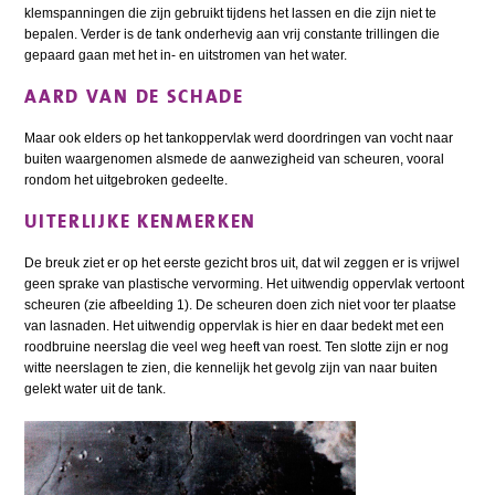
klemspanningen die zijn gebruikt tijdens het lassen en die zijn niet te
bepalen. Verder is de tank onderhevig aan vrij constante trillingen die
gepaard gaan met het in- en uitstromen van het water.
AARD VAN DE SCHADE
Maar ook elders op het tankoppervlak werd doordringen van vocht naar
buiten waargenomen alsmede de aanwezigheid van scheuren, vooral
rondom het uitgebroken gedeelte.
UITERLIJKE KENMERKEN
De breuk ziet er op het eerste gezicht bros uit, dat wil zeggen er is vrijwel
geen sprake van plastische vervorming. Het uitwendig oppervlak vertoont
scheuren (zie afbeelding 1). De scheuren doen zich niet voor ter plaatse
van lasnaden. Het uitwendig oppervlak is hier en daar bedekt met een
roodbruine neerslag die veel weg heeft van roest. Ten slotte zijn er nog
witte neerslagen te zien, die kennelijk het gevolg zijn van naar buiten
gelekt water uit de tank.