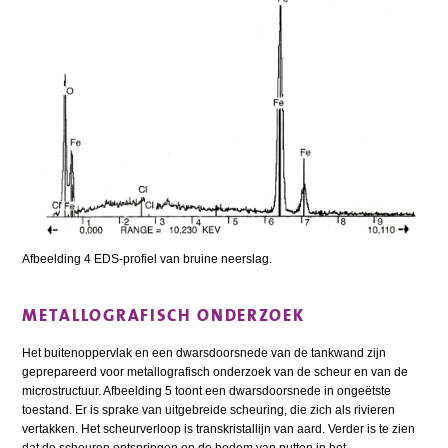
Afbeelding 4 EDS-profiel van bruine neerslag.
METALLOGRAFISCH ONDERZOEK
Het buitenoppervlak en een dwarsdoorsnede van de tankwand zijn
geprepareerd voor metallografisch onderzoek van de scheur en van de
microstructuur. Afbeelding 5 toont een dwarsdoorsnede in ongeëtste
toestand. Er is sprake van uitgebreide scheuring, die zich als rivieren
vertakken. Het scheurverloop is transkristallijn van aard. Verder is te zien
dat de scheuren ontspringen op de bodem van putten in het