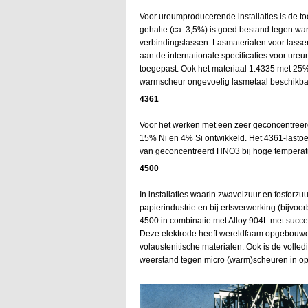
Voor ureumproducerende installaties is de 
gehalte (ca. 3,5%) is goed bestand tegen w
verbindingslassen. Lasmaterialen voor lass
aan de internationale specificaties voor ur
toegepast. Ook het materiaal 1.4335 met 25%
warmscheur ongevoelig lasmetaal beschikbaar 
4361
Voor het werken met een zeer geconcentreer
15% Ni en 4% Si ontwikkeld. Het 4361-lasto
van geconcentreerd HNO3 bij hoge temperat
4500
In installaties waarin zwavelzuur en fosforz
papierindustrie en bij ertsverwerking (bijvoor
4500 in combinatie met Alloy 904L met succe
Deze elektrode heeft wereldfaam opgebouwd
volaustenitische materialen. Ook is de voll
weerstand tegen micro (warm)scheuren in op