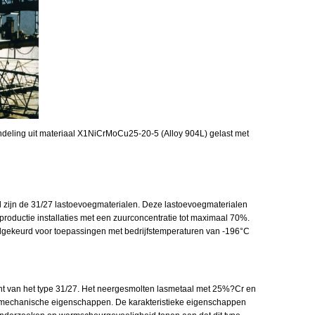
andeling uit materiaal X1NiCrMoCu25-20-5 (Alloy 904L) gelast met
l zijn de 31/27 lastoevoegmaterialen. Deze lastoevoegmaterialen
roductie installaties met een zuurconcentratie tot maximaal 70%.
dgekeurd voor toepassingen met bedrijfstemperaturen van -196°C
nt van het type 31/27. Het neergesmolten lasmetaal met 25%?Cr en
n mechanische eigenschappen. De karakteristieke eigenschappen