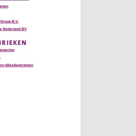
enen
Group B.V.
te Nederland BV
BRIEKEN
iewering
n
en nikkellegeringen