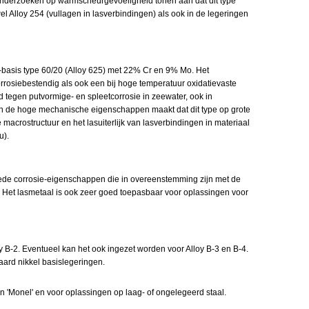
 onderzoeken op warmscheurgevoeligheid tonen aan dat dit type
 Alloy 254 (vullagen in lasverbindingen) als ook in de legeringen
i-basis type 60/20 (Alloy 625) met 22% Cr en 9% Mo. Het
rrosiebestendig als ook een bij hoge temperatuur oxidatievaste
 tegen putvormige- en spleetcorrosie in zeewater, ook in
aan de hoge mechanische eigenschappen maakt dat dit type op grote
 macrostructuur en het lasuiterlijk van lasverbindingen in materiaal
­).
de corrosie-eigenschappen die in overeenstemming zijn met de
 Het lasmetaal is ook zeer goed toepasbaar voor oplassingen voor
oy B-2. Eventueel kan het ook ingezet worden voor Alloy B-3 en B-4.
aard nikkel basislegeringen.
n 'Monel' en voor oplassingen op laag- of ongelegeerd staal.