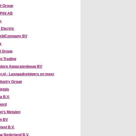
it Group
 Pihl AB
v.
 Electric
eldCompany BV
x
l Group
t-Trading
dorp Apparatenbouw BV
r.nl - Lasnaadreinigers en meer
dustry Group
etals
a B.V.
oord
n’s Metalen
hn BV
teel B.V.
na Nederland B.V.