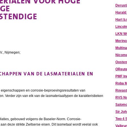
ERIALEN VOOR HOGE
OGE
Derust
STENDIGE
Harald
Hart b.
Lincoln
LKN W
Merino
Multina
V., Nijmegen;
Nicome
Oosten
OReute
CHAPPEN VAN DE LASMATERIALEN EN
PMF In
Roba M
e eigenschappen en corrosie-beproevingsresultaten van
Rovast
. Verder zijn van elk van de lasmateriaaltypen de karakteristieken
RVS N
Salomo
Sir Jo
Two 4 S
allaties, gebouwd volgens de Baseler-Norm. Corrosie-
aan deze strikte Zwitserse eisen. Dit lasmetaal wordt veelal ook
Valbru