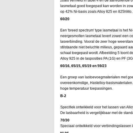
zoals vermeld in tabel 4 en de aanvullende
lasmetaal goed toegepast kan worden in zowel
op 42% Ni-basis zoals Alloy 825 en 825hMo.
60/20
Een 'breed spectrum' type lasmetaal is het N
neergesmolten lasmetaal levert zowel een co
lasverbinding. Vooral de zeer hoge weerstand
stilstaande niet beluchte milieus, gepaard 
schaal toegepast wordt. Afbeelding 5 toont de
Alloy 925 in de lasposities PA (1G) en PF (3Gu
60/16, 65/15, 65/19 en 59/23
Een groep van lastoevoegmaterialen met goe
overeenkomstige, Hastelloy-basismaterialen.
hoge temperatuur toepassingen.
B-2
Specifiek ontwikkeld voor het lassen van All
De lasbaarheid is vergelijkbaar met de stand
70/30
Speciaal ontwikkeld voor verbindingslassen i