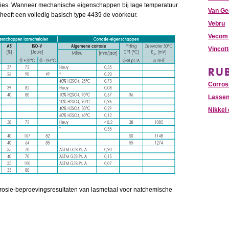
cties. Wanneer mechanische eigenschappen bij lage temperatuur
Van Ge
an heeft een volledig basisch type 4439 de voorkeur.
Vebru
Vecom 
Vinçot
RU
Corros
Lasse
Nikkel 
osie-beproevingsresultaten van lasmetaal voor natchemische