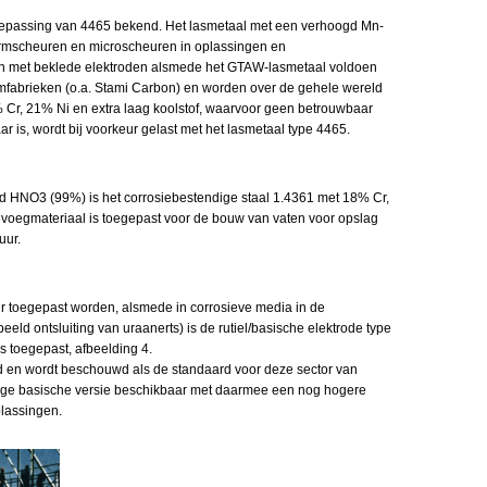
toepassing van 4465 bekend. Het lasmetaal met een verhoogd Mn-
armscheuren en microscheuren in oplassingen en
en met beklede elektroden alsmede het GTAW-lasmetaal voldoen
eumfabrieken (o.a. Stami Carbon) en worden over de gehele wereld
 Cr, 21% Ni en extra laag koolstof, waarvoor geen betrouwbaar
is, wordt bij voorkeur gelast met het lasmetaal type 4465.
d HNO3 (99%) is het corrosiebestendige staal 1.4361 met 18% Cr,
evoegmateriaal is toegepast voor de bouw van vaten voor opslag
uur.
uur toegepast worden, alsmede in corrosieve media in de
beeld ontsluiting van uraanerts) is de rutiel/basische elektrode type
s toegepast, afbeelding 4.
 en wordt beschouwd als de standaard voor deze sector van
edige basische versie beschikbaar met daarmee een nog hogere
lassingen.