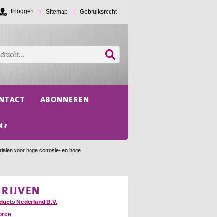
Inloggen
Sitemap
Gebruiksrecht
NTACT
ABONNEREN
N?
rialen voor hoge corrosie- en hoge
DRIJVEN
oducts Nederland B.V.
orce