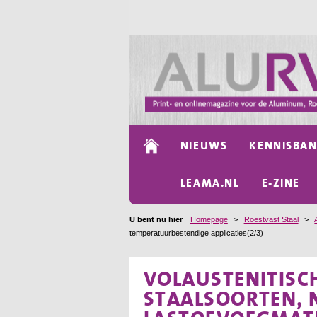
NIEUWS
KENNISBA
LEAMA.NL
E-ZINE
U bent nu hier
Homepage
>
Roestvast Staal
>
temperatuurbestendige applicaties(2/3)
VOLAUSTENITISC
STAALSOORTEN, N