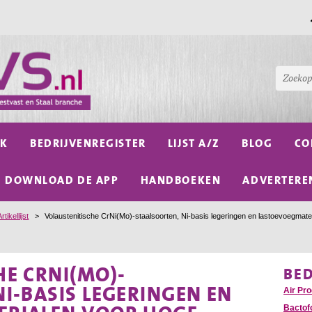
NK
BEDRIJVENREGISTER
LIJST A/Z
BLOG
CO
DOWNLOAD DE APP
HANDBOEKEN
ADVERTERE
Artikellijst
>
Volaustenitische CrNi(Mo)-staalsoorten, Ni-basis legeringen en lastoevoegmate
HE CRNI(MO)-
BE
I-BASIS LEGERINGEN EN
Air Pr
Bactof