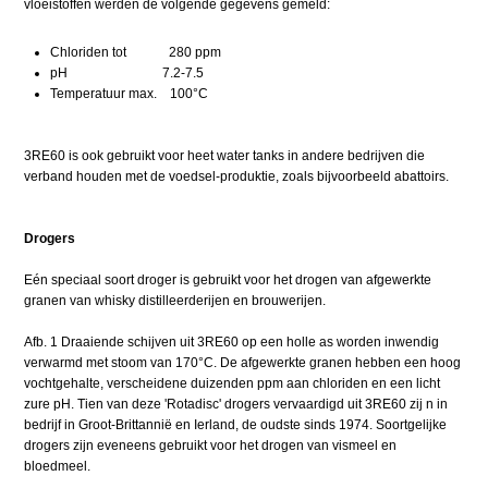
vloeistoffen werden de volgende gegevens gemeld:
Chloriden tot 280 ppm
pH 7.2-7.5
Temperatuur max. 100°C
3RE60 is ook gebruikt voor heet water tanks in andere bedrijven die
verband houden met de voedsel-produktie, zoals bijvoorbeeld abattoirs.
Drogers
Eén speciaal soort droger is gebruikt voor het drogen van afgewerkte
granen van whisky distilleerderijen en brouwerijen.
Afb. 1 Draaiende schijven uit 3RE60 op een holle as worden inwendig
verwarmd met stoom van 170°C. De afgewerkte granen hebben een hoog
vochtgehalte, verscheidene duizenden ppm aan chloriden en een licht
zure pH. Tien van deze 'Rotadisc' drogers vervaardigd uit 3RE60 zij n in
bedrijf in Groot-Brittannië en Ierland, de oudste sinds 1974. Soortgelijke
drogers zijn eveneens gebruikt voor het drogen van vismeel en
bloedmeel.