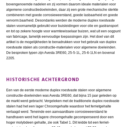
bovengenoemde nadelen en zij vormen daarom ideale materialen voor
algemene constructiedoeleinden, daar zij een grote mechanische sterkte
combineren met goede corrosieweerstand, goede lasbaarheid en goede
vervorm.baarheid. Desondanks werden de moderne duplex roestvaste
stalen voornamelijk gebruikt voor buisleidingen voor olie en gastransport
en tot op zekere hoogte voor warmtewisselaar buizen, wat uit een oogpunt
van fabricage, tamelijk eenvoudige toepassingen zijn. Het doel van dit
artikel is de mogelijkheden te benadrukken voor het gebruik van duplex
roestvaste stalen als constructie-materialen voor algemene doeleinden.
De besproken typen zijn Avesta 3RE60, 25-5-1L, 25-6-1LN en bovenal
2205.
HISTORISCHE ACHTERGROND
Een van de eerste moderne duplex roestvaste stalen voor algemene
constructie-doeleinden was Avesta 3RE60, dat bijna 15 jaar geleden op
de markt werd gebracht. Vergeleken met de traditionele duplex roestvaste
stalen had het een lager Chroomgehalte waardoor het ferrietgehalte
verlaagd werd. Teneinde een aanvaardbare corrosieweerstand te
handhaven werd het lagere chroomgehalte gecompenseerd door een
hoger molybdeen gehalte, zie ook Tabel 1. Dit leidde tot een ferriet-