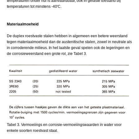
temperaturen onder nul is aanvaardbaar, ook in gelaste toestand bij
temperaturen tot minstens -40'C.
Materiaalmoeheid
De duplex roestvaste stalen hebben in algemeen een betere weerstand
tegen materiaalmoeheid dan de austenitische stalen, zowel in neutrale als
in corroderende milieus. In het laatste geval spelen ook de legeringen en
de corrosieweerstand een grote rol, zie Tabel 3.
Tabel 3. Vermoeiings en corrosie-vermoeiingswaarden in water voor
enkele soorten roestvast staal.