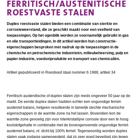
FERRITISCH/AUSTENITISCHE
ROESTVASTE STALEN
Duplex roestvaste stalen bieden een combinatie van sterkte en
corrosieweerstand, die ze geschikt maakt voor een veelheid van
toepassingen. Op het ogenblik worden ze voornamelijk gebruikt in gas
en olie transportleidingen. In dit artikel worden hun constructie-
eigenschappen besproken met nadruk op de toepassingen in de
chemische en petrochemische industrieën, milieubeheersing, pulp en
papier-industrie, voedselproduktie en transport van chemicaliën.
Artikel gepubliceerd in Roestvast staal nummer 6 1988, artikel 34
Ferritisch-austenitische of duplex stalen zijn reeds ongeveer 50 jaar op de
markt. De eerste duplex stalen hadden echter een ongunstige ferriet-
austeniet balans, hetgeen resulteerde in tamelijk slechte mechanische
eigenschappen in de warmte-zone na het lassen. Bovendien kon de
warmte-zone gevoelig zijn voor interkristallijne corrosie door een te hoog
koolstofgehalte in combinatie met de bovengenoemde ongunstige ferriet-
austeniet balans, nl. dicht bij 100% ferriet. Tegenwoordig worden duplex
stalen vaak zodanig samengesteld, dat zij zeer goed beveiligd zijn tegen