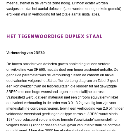
meer austeniet in de verhitte zone nodig. Er moet echter worden
vastgesteld, dat het aantal defecten (later werden er nog enkele gemeld)
erg klein was in verhouding tot het totale aantal installaties.
HET TEGENWOORDIGE DUPLEX STAAL
Verbetering van 2RE60
De boven omschreven defecten gaven aanleiding tot een verdere
ontwikkeling van 3RE60, met als doel een hoger austeniet-gehalte. De
gebruikte parameter was de verhouding tussen de chroom en nikkel
equivalenten volgens het Schaeffler-de Long diagram en Tabel 2 geeft
een kort overzicht van de test-resultaten die leidden tot het gewijzigde
3RE60 met een hoge weerstand tegen interkristallijne corrosie.
Vastgesteld werd, dat een materiaal met een chroom equivalent-nikkel
equivalent verhouding in de order van 3.0 - 3.2 gevoelig kon zijn voor
interkristallijne corrosiescheuren, terwijl een verhouding van 2.6 of minder
voldoende weerstand geeft tegen dit type corrosie. 3RE60 wordt sinds
1974 geproduceerd volgens deze formule ('gewijzigde' samenstelling
volgens tabel 1) zonder dat een enkel geval van interkristallijne corrosie
gemeld werd. Meer dan 2000 ton plaatmateriaal werd geleverd en de