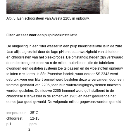
Afb. 5. Een schoorsteen van Avesta 2205 in opbouw.
Filter wasser voor een pulp bleekinstallatie
De omgeving in een filter wasser in een pulp bleekinstallatie is in de zure
fase altijd agressief door de lage pH en de aanwezigheid van chloriden
en chloorresten van het bleekproces. De omstandig.heden zijn verzwaard
door de strengere eisen va n de milieu-autoriteiten, die de fabrieken
dwongen een gesloten systeem toe te passen en de vloeistoffen opnieuw
te laten circuleren. In één Zweedse fabriek, waar eerder SS 2343 werd
gebruikt voor een filtertrommel werd besloten deze te vervangen door een
trommel gemaakt van 2205, toen hun waterreinigingssystemen moesten
worden gesloten. De nieuwe 2205 trommel werd geïnstalleerd in de
chloorfase filterwasser in de zomer van 1985 en heeft gedurende het
eerste jaar goed gewerkt. De volgende milieu-gegevens werden gemeld:
temperatuur 35°C
chloorrest 12-15
pH ppm
2