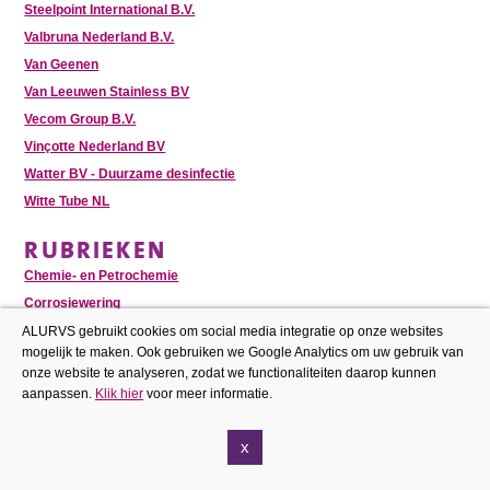
Steelpoint International B.V.
Valbruna Nederland B.V.
Van Geenen
Van Leeuwen Stainless BV
Vecom Group B.V.
Vinçotte Nederland BV
Watter BV - Duurzame desinfectie
Witte Tube NL
RUBRIEKEN
Chemie- en Petrochemie
Corrosiewering
Duplex Roestvast Staal
ALURVS gebruikt cookies om social media integratie op onze websites
mogelijk te maken. Ook gebruiken we Google Analytics om uw gebruik van
Lassen
onze website te analyseren, zodat we functionaliteiten daarop kunnen
Procesindustrie
aanpassen.
Klik hier
voor meer informatie.
Toon meer items
x