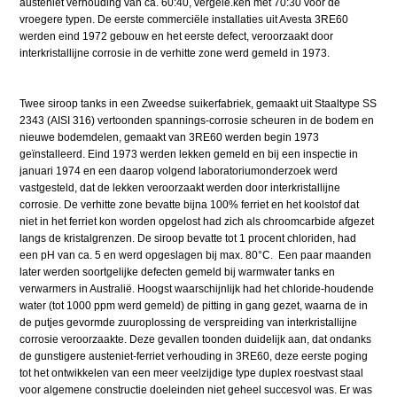
austeniet verhouding van ca. 60:40, vergele.ken met 70:30 voor de
vroegere typen. De eerste commerciële installaties uit Avesta 3RE60
werden eind 1972 gebouw en het eerste defect, veroorzaakt door
interkristallijne corrosie in de verhitte zone werd gemeld in 1973.
Twee siroop tanks in een Zweedse suikerfabriek, gemaakt uit Staaltype SS
2343 (AISI 316) vertoonden spannings-corrosie scheuren in de bodem en
nieuwe bodemdelen, gemaakt van 3RE60 werden begin 1973
geïnstalleerd. Eind 1973 werden lekken gemeld en bij een inspectie in
januari 1974 en een daarop volgend laboratoriumonderzoek werd
vastgesteld, dat de lekken veroorzaakt werden door interkristallijne
corrosie. De verhitte zone bevatte bijna 100% ferriet en het koolstof dat
niet in het ferriet kon worden opgelost had zich als chroomcarbide afgezet
langs de kristalgrenzen. De siroop bevatte tot 1 procent chloriden, had
een pH van ca. 5 en werd opgeslagen bij max. 80°C. Een paar maanden
later werden soortgelijke defecten gemeld bij warmwater tanks en
verwarmers in Australië. Hoogst waarschijnlijk had het chloride-houdende
water (tot 1000 ppm werd gemeld) de pitting in gang gezet, waarna de in
de putjes gevormde zuuroplossing de verspreiding van interkristallijne
corrosie veroorzaakte. Deze gevallen toonden duidelijk aan, dat ondanks
de gunstigere austeniet-ferriet verhouding in 3RE60, deze eerste poging
tot het ontwikkelen van een meer veelzijdige type duplex roestvast staal
voor algemene constructie doeleinden niet geheel succesvol was. Er was