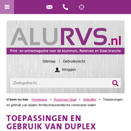
Sitemap
Gebruiksrecht
Inloggen
U bent nu hier
Homepage
>
Roestvast Staal
>
Artikellijst
>
Toepassingen
en gebruik van duplex ferritisch/austenitische roestvaste stalen
TOEPASSINGEN EN
GEBRUIK VAN DUPLEX