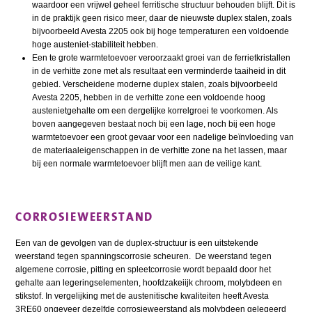
waardoor een vrijwel geheel ferritische structuur behouden blijft. Dit is
in de praktijk geen risico meer, daar de nieuwste duplex stalen, zoals
bijvoorbeeld Avesta 2205 ook bij hoge temperaturen een voldoende
hoge austeniet-stabiliteit hebben.
Een te grote warmtetoevoer veroorzaakt groei van de ferrietkristallen
in de verhitte zone met als resultaat een verminderde taaiheid in dit
gebied. Verscheidene moderne duplex stalen, zoals bijvoorbeeld
Avesta 2205, hebben in de verhitte zone een voldoende hoog
austenietgehalte om een dergelijke korrelgroei te voorkomen. Als
boven aangegeven bestaat noch bij een lage, noch bij een hoge
warmtetoevoer een groot gevaar voor een nadelige beïnvloeding van
de materiaaleigenschappen in de verhitte zone na het lassen, maar
bij een normale warmtetoevoer blijft men aan de veilige kant.
CORROSIEWEERSTAND
Een van de gevolgen van de duplex-structuur is een uitstekende
weerstand tegen spanningscorrosie scheuren. De weerstand tegen
algemene corrosie, pitting en spleetcorrosie wordt bepaald door het
gehalte aan legeringselementen, hoofdzakeiijk chroom, molybdeen en
stikstof. In vergelijking met de austenitische kwaliteiten heeft Avesta
3RE60 ongeveer dezelfde corrosieweerstand als molybdeen gelegeerd