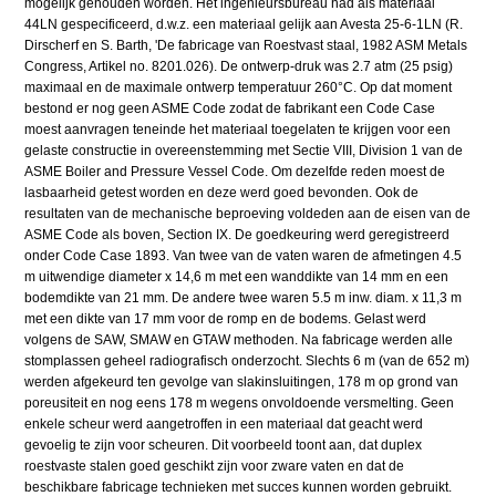
mogelijk gehouden worden. Het ingenieursbureau had als materiaal
44LN gespecificeerd, d.w.z. een materiaal gelijk aan Avesta 25-6-1LN (R.
Dirscherf en S. Barth, 'De fabricage van Roestvast staal, 1982 ASM Metals
Congress, Artikel no. 8201.026). De ontwerp-druk was 2.7 atm (25 psig)
maximaal en de maximale ontwerp temperatuur 260°C. Op dat moment
bestond er nog geen ASME Code zodat de fabrikant een Code Case
moest aanvragen teneinde het materiaal toegelaten te krijgen voor een
gelaste constructie in overeenstemming met Sectie VIII, Division 1 van de
ASME Boiler and Pressure Vessel Code. Om dezelfde reden moest de
lasbaarheid getest worden en deze werd goed bevonden. Ook de
resultaten van de mechanische beproeving voldeden aan de eisen van de
ASME Code als boven, Section IX. De goedkeuring werd geregistreerd
onder Code Case 1893. Van twee van de vaten waren de afmetingen 4.5
m uitwendige diameter x 14,6 m met een wanddikte van 14 mm en een
bodemdikte van 21 mm. De andere twee waren 5.5 m inw. diam. x 11,3 m
met een dikte van 17 mm voor de romp en de bodems. Gelast werd
volgens de SAW, SMAW en GTAW methoden. Na fabricage werden alle
stomplassen geheel radiografisch onderzocht. Slechts 6 m (van de 652 m)
werden afgekeurd ten gevolge van slakinsluitingen, 178 m op grond van
poreusiteit en nog eens 178 m wegens onvoldoende versmelting. Geen
enkele scheur werd aangetroffen in een materiaal dat geacht werd
gevoelig te zijn voor scheuren. Dit voorbeeld toont aan, dat duplex
roestvaste stalen goed geschikt zijn voor zware vaten en dat de
beschikbare fabricage technieken met succes kunnen worden gebruikt.