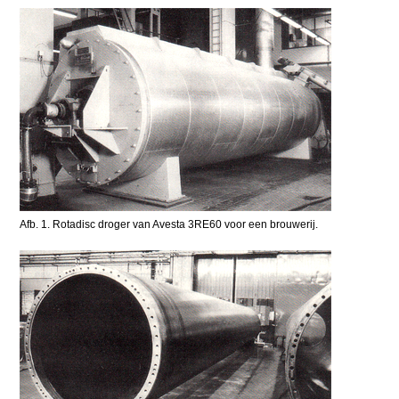
Afb. 1. Rotadisc droger van Avesta 3RE60 voor een brouwerij.