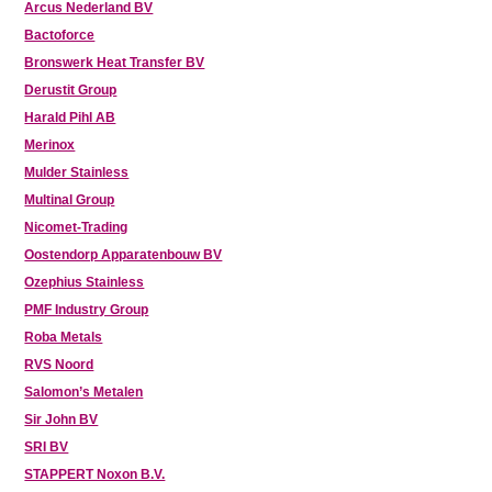
Arcus Nederland BV
Bactoforce
Bronswerk Heat Transfer BV
Derustit Group
Harald Pihl AB
Merinox
Mulder Stainless
Multinal Group
Nicomet-Trading
Oostendorp Apparatenbouw BV
Ozephius Stainless
PMF Industry Group
Roba Metals
RVS Noord
Salomon’s Metalen
Sir John BV
SRI BV
STAPPERT Noxon B.V.