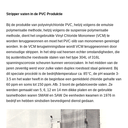
Stripper vaten in de PVC Produktie
Bij de produktie van polyvinylchloride PVC, hetzij volgens de emulsie
polymerisatie methode, hetzij volgens de suspensie polymerisatie
methode, dient het ongebruikte Vinyl Chloride Monomeer (VCM) te
worden teruggewonnen en moet het PVC-slib van monomeren gereinigd
worden. In de VCM terugwinningsfase wordt VCM teruggewonnen door
eenvoudige strippen. In het strip-vat heersen echter omstandigheden, die
bij austenitische roestvaste stalen van het type 304L of 316L
spanningscorrosie scheuren kunnen veroorzaken. In het midden van de
jaren zeventig werd voor zulke vaten duplex roestvast staal geleverd. Bij
dit speciale procédé is de bedrijfstemperatuur ca. 85°C, de pH waarde 3-
3.5 en het water heeft in de beginfase een gemiddeld chloride gehalte van
60 ppm en soms tot 150 ppm. Afb. 3 toont de gefabriceerde vaten. Ze
werden gemaakt van 5, 6, 12 en 14 mm dikke platen en de gebruikte
lasmethoden waren SMAW en SAW. De eenheden kwamen in 1976 in
bedrijf en hebben sindsdien bevredigend dienst gedaan.