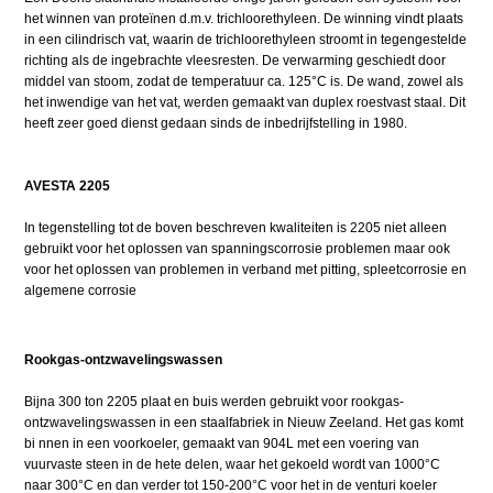
het winnen van proteïnen d.m.v. trichloorethyleen. De winning vindt plaats
in een cilindrisch vat, waarin de trichloorethyleen stroomt in tegengestelde
richting als de ingebrachte vleesresten. De verwarming geschiedt door
middel van stoom, zodat de temperatuur ca. 125°C is. De wand, zowel als
het inwendige van het vat, werden gemaakt van duplex roestvast staal. Dit
heeft zeer goed dienst gedaan sinds de inbedrijfstelling in 1980.
AVESTA 2205
In tegenstelling tot de boven beschreven kwaliteiten is 2205 niet alleen
gebruikt voor het oplossen van spanningscorrosie problemen maar ook
voor het oplossen van problemen in verband met pitting, spleetcorrosie en
algemene corrosie
Rookgas-ontzwavelingswassen
Bijna 300 ton 2205 plaat en buis werden gebruikt voor rookgas-
ontzwavelingswassen in een staalfabriek in Nieuw Zeeland. Het gas komt
bi nnen in een voorkoeler, gemaakt van 904L met een voering van
vuurvaste steen in de hete delen, waar het gekoeld wordt van 1000°C
naar 300°C en dan verder tot 150-200°C voor het in de venturi koeler