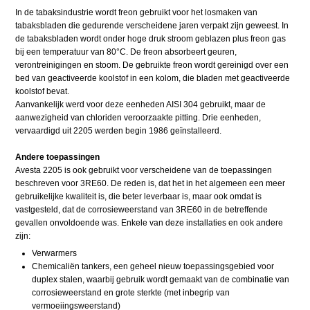
In de tabaksindustrie wordt freon gebruikt voor het losmaken van
tabaksbladen die gedurende verscheidene jaren verpakt zijn geweest. In
de tabaksbladen wordt onder hoge druk stroom geblazen plus freon gas
bij een temperatuur van 80°C. De freon absorbeert geuren,
verontreinigingen en stoom. De gebruikte freon wordt gereinigd over een
bed van geactiveerde koolstof in een kolom, die bladen met geactiveerde
koolstof bevat.
Aanvankelijk werd voor deze eenheden AISI 304 gebruikt, maar de
aanwezigheid van chloriden veroorzaakte pitting. Drie eenheden,
vervaardigd uit 2205 werden begin 1986 geïnstalleerd.
Andere toepassingen
Avesta 2205 is ook gebruikt voor verscheidene van de toepassingen
beschreven voor 3RE60. De reden is, dat het in het algemeen een meer
gebruikelijke kwaliteit is, die beter leverbaar is, maar ook omdat is
vastgesteld, dat de corrosieweerstand van 3RE60 in de betreffende
gevallen onvoldoende was. Enkele van deze installaties en ook andere
zijn:
Verwarmers
Chemicaliën tankers, een geheel nieuw toepassingsgebied voor
duplex stalen, waarbij gebruik wordt gemaakt van de combinatie van
corrosieweerstand en grote sterkte (met inbegrip van
vermoeiingsweerstand)