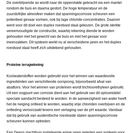
De overblijvende as wordt naar de oppervlakte gebracht via een mantel
rondom de buis en daarna gestort. De hoge temperatuur en de
zuurstofrijke atmosfeer maken dat spanningscorrosie scheuren een
potentieel gevaar vormen, ook bij lage chloride-concentraties. Daarom
werd voor dit doel een duplex roestvast staal gekozen. De grote sterkte
vereenvoudigde de constructie, waarbij rekening diende te worden
gehouden met het gewicht van de buis en met het gevaar voor
ineenzakken. Dit systeem werkt nu al verscheidene jaren en het duplex
roestvast staal heeft zich uitstekend gehouden.
Proteïne terugwinning
Koolwaterstoffen worden gebruikt voor het winnen van waardevolle
ingrediënten van verschillende oorsprong, bijvoorbeeld afval van
abattoirs. Voor het winnen van proteïnen wordt trichloorethyleen gebruikt.
Uit een oogpunt van corrosie dient aan het gebruik van dit oplosmiddel
speciale aandacht besteed te worden. In de aanwezigheid van water heeft
het de neiging ontleed te worden, waarbij vrije chloriden overbijven en de
ontleding veroorzaakt tevens een verlaging van de pH waarde. Vandaar
dat bij gebruik van austenitische roestvaste stalen spanningscorrosie
scheuren kunnen optreden.
Een Deens slachthuis installeerde enige jaren geleden een systeem voor