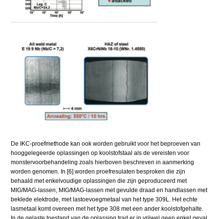
De IKC-proefmethode kan ook worden gebruikt voor het beproeven van
hooggelegeerde oplassingen op koolstofstaal als de vereisten voor
monstervoorbehandeling zoals hierboven beschreven in aanmerking
worden genomen. In [6] worden proefresulaten besproken die zijn
behaald met enkelvoudige oplassingen die zijn geproduceerd met
MIG/MAG-lassen, MIG/MAG-lassen met gevulde draad en handlassen met
beklede elektrode, met lastoevoegmetaal van het type 309L. Het echte
lasmetaal komt overeen met het type 308 met een ander koolstofgehalte.
In de gelaste toestand van de oplassing trad er in vrijwel geen enkel geval