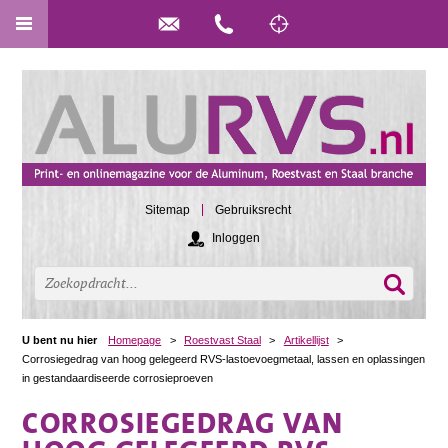
Sitemap
Gebruiksrecht
Inloggen
U bent nu hier
Homepage
>
Roestvast Staal
>
Artikellijst
>
Corrosiegedrag van hoog gelegeerd RVS-lastoevoegmetaal, lassen en oplassingen
in gestandaardiseerde corrosieproeven
CORROSIEGEDRAG VAN