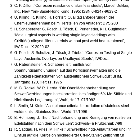
C. P. Dillon: ‘Corrosion resistance of stainless steels’; Marcel Dekker,
Inc., New York-Basel-Hong Kong; 1995; ISBN 0-8247-9629-2
U. Killing, R. Killing, H. Forster: ‘Qualitätsanforderungen der
Chemieunternehmen beim Herstellen von Anlagen’; DVS 200
H. Schabereiter, G. Posch, J. Tösch, E. Perteneder, K.H. Gugimeier:
‘Metallurgical aspects in welding single layer claddings with
CrNi(Mo)-alloyed filler materials without post weld heat treatment’;
IIW-Doc.: IX-2029-02
G. Posch, S. Schultze, J. Tösch, J. Triebel: ‘Corrosion Testing of Single
Layer Austenitic Overlays on Unalloyed Steels’; IIWDoc.:
G. Rabensteiner, H. Schabereiter: ‘Einfluß von
Spannungsarmglühungen auf das Korrosionsverhalten und die
Zähigkeitseigenschaften von austenitischem Schweißgut’; BHM,
Jahrgang 120, Heft 11, 1975
M. B. Rockel, W. R. Herda: ‘Die Oberflächenbehandlung von
Schweißverbindungen hochkorrosionsbeständiger 6% Mo-Stähle und
Nickelbasis-Legierungen’; WuK, Heft 7; 07/1992
L. Smith, M. Klein: ‘Acceptance criteria for oxidation of stainless steel
weldments’; Stainless Steel World, 12/1996
B. Holmberg, J. Thür: ‘Nachbehandlung und Reinigung von rostfreien
Edelstählen nach dem Schweißen’; Schweiß- & Prüftechnik 7/99
R. Saggau, H. Pries, M. Finke: ‘Schweißbedingte Anlauffarben und ihr
Einfluß auf die Korrosion hochlegierter CrNi-Stähle’; Zeitschrift für