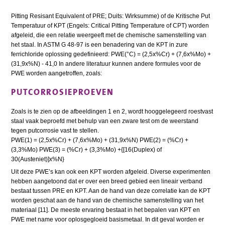
Pitting Resisant Equivalent of PRE; Duits: Wirksumme) of de Kritische Put
Temperatuur of KPT (Engels: Critical Pitting Temperature of CPT) worden
afgeleid, die een relatie weergeeft met de chemische samenstelling van
het staal. In ASTM G 48-97 is een benadering van de KPT in zure
ferrichloride oplossing gedefinieerd: PWE(°C) = (2,5x%Cr) + (7,6x%Mo) +
(31,9x%N) - 41,0 In andere literatuur kunnen andere formules voor de
PWE worden aangetroffen, zoals:
PUTCORROSIEPROEVEN
Zoals is te zien op de afbeeldingen 1 en 2, wordt hooggelegeerd roestvast
staal vaak beproefd met behulp van een zware test om de weerstand
tegen putcorrosie vast te stellen.
PWE(1) = (2,5x%Cr) + (7,6x%Mo) + (31,9x%N) PWE(2) = (%Cr) +
(3,3%Mo) PWE(3) = (%Cr) + (3,3%Mo) +{[16(Duplex) of
30(Austeniet)]x%N}
Uit deze PWE’s kan ook een KPT worden afgeleid. Diverse experimenten
hebben aangetoond dat er over een breed gebied een lineair verband
bestaat tussen PRE en KPT. Aan de hand van deze correlatie kan de KPT
worden geschat aan de hand van de chemische samenstelling van het
materiaal [11]. De meeste ervaring bestaat in het bepalen van KPT en
PWE met name voor oplosgegloeid basismetaal. In dit geval worden er