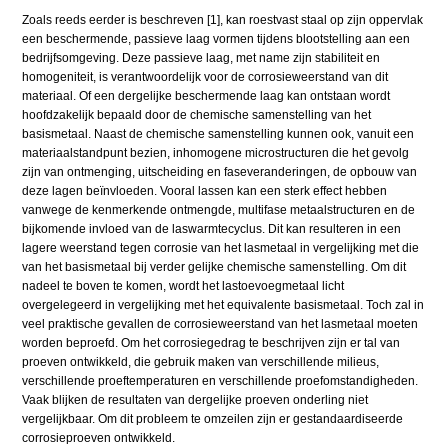
Zoals reeds eerder is beschreven [1], kan roestvast staal op zijn oppervlak
een beschermende, passieve laag vormen tijdens blootstelling aan een
bedrijfsomgeving. Deze passieve laag, met name zijn stabiliteit en
homogeniteit, is verantwoordelijk voor de corrosieweerstand van dit
materiaal. Of een dergelijke beschermende laag kan ontstaan wordt
hoofdzakelijk bepaald door de chemische samenstelling van het
basismetaal. Naast de chemische samenstelling kunnen ook, vanuit een
materiaalstandpunt bezien, inhomogene microstructuren die het gevolg
zijn van ontmenging, uitscheiding en faseveranderingen, de opbouw van
deze lagen beïnvloeden. Vooral lassen kan een sterk effect hebben
vanwege de kenmerkende ontmengde, multifase metaalstructuren en de
bijkomende invloed van de laswarmtecyclus. Dit kan resulteren in een
lagere weerstand tegen corrosie van het lasmetaal in vergelijking met die
van het basismetaal bij verder gelijke chemische samenstelling. Om dit
nadeel te boven te komen, wordt het lastoevoegmetaal licht
overgelegeerd in vergelijking met het equivalente basismetaal. Toch zal in
veel praktische gevallen de corrosieweerstand van het lasmetaal moeten
worden beproefd. Om het corrosiegedrag te beschrijven zijn er tal van
proeven ontwikkeld, die gebruik maken van verschillende milieus,
verschillende proeftemperaturen en verschillende proefomstandigheden.
Vaak blijken de resultaten van dergelijke proeven onderling niet
vergelijkbaar. Om dit probleem te omzeilen zijn er gestandaardiseerde
corrosieproeven ontwikkeld.