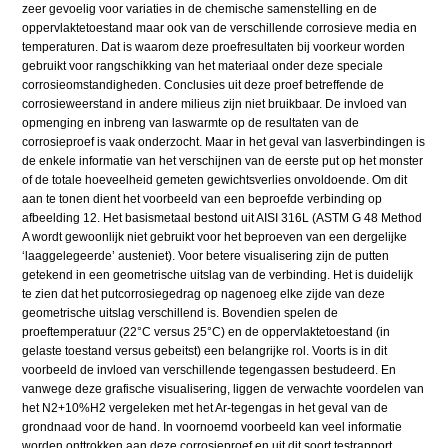
zeer gevoelig voor variaties in de chemische samenstelling en de
oppervlaktetoestand maar ook van de verschillende corrosieve media en
temperaturen. Dat is waarom deze proefresultaten bij voorkeur worden
gebruikt voor rangschikking van het materiaal onder deze speciale
corrosieomstandigheden. Conclusies uit deze proef betreffende de
corrosieweerstand in andere milieus zijn niet bruikbaar. De invloed van
opmenging en inbreng van laswarmte op de resultaten van de
corrosieproef is vaak onderzocht. Maar in het geval van lasverbindingen is
de enkele informatie van het verschijnen van de eerste put op het monster
of de totale hoeveelheid gemeten gewichtsverlies onvoldoende. Om dit
aan te tonen dient het voorbeeld van een beproefde verbinding op
afbeelding 12. Het basismetaal bestond uit AISI 316L (ASTM G 48 Method
A wordt gewoonlijk niet gebruikt voor het beproeven van een dergelijke
‘laaggelegeerde’ austeniet). Voor betere visualisering zijn de putten
getekend in een geometrische uitslag van de verbinding. Het is duidelijk
te zien dat het putcorrosiegedrag op nagenoeg elke zijde van deze
geometrische uitslag verschillend is. Bovendien spelen de
proeftemperatuur (22°C versus 25°C) en de oppervlaktetoestand (in
gelaste toestand versus gebeitst) een belangrijke rol. Voorts is in dit
voorbeeld de invloed van verschillende tegengassen bestudeerd. En
vanwege deze grafische visualisering, liggen de verwachte voordelen van
het N2+10%H2 vergeleken met het Ar-tegengas in het geval van de
grondnaad voor de hand. In voornoemd voorbeeld kan veel informatie
worden onttrokken aan deze corrosieproef en uit dit soort testrapport.