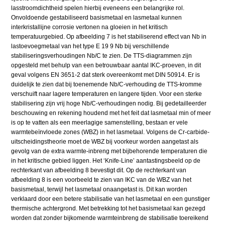
lasstroomdichtheid spelen hierbij eveneens een belangrijke rol.
Onvoldoende gestabiliseerd basismetaal en lasmetaal kunnen
interkristallijne corrosie vertonen na gloeien in het kritisch
temperatuurgebied. Op afbeelding 7 is het stabiliserend effect van Nb in
lastoevoegmetaal van het type E 19 9 Nb bij verschillende
stabiliseringsverhoudingen Nb/C te zien. De TTS-diagrammen zijn
opgesteld met behulp van een betrouwbaar aantal IKC-proeven, in dit
geval volgens EN 3651-2 dat sterk overeenkomt met DIN 50914. Er is
duidelijk te zien dat bij toenemende Nb/C-verhouding de TTS-kromme
verschuift naar lagere temperaturen en langere tijden. Voor een sterke
stabilisering zijn vrij hoge Nb/C-verhoudingen nodig. Bij gedetailleerder
beschouwing en rekening houdend met het feit dat lasmetaal min of meer
is op te vatten als een meerlagige samenstelling, bestaan er vele
warmtebeïnvloede zones (WBZ) in het lasmetaal. Volgens de Cr-carbide-
uitscheidingstheorie moet de WBZ bij voorkeur worden aangetast als
gevolg van de extra warmte-inbreng met bijbehorende temperaturen die
in het kritische gebied liggen. Het ‘Knife-Line’ aantastingsbeeld op de
rechterkant van afbeelding 8 bevestigt dit. Op de rechterkant van
afbeelding 8 is een voorbeeld te zien van IKC van de WBZ van het
basismetaal, terwijl het lasmetaal onaangetast is. Dit kan worden
verklaard door een betere stabilisatie van het lasmetaal en een gunstiger
thermische achtergrond. Met betrekking tot het basismetaal kan gezegd
worden dat zonder bijkomende warmteinbreng de stabilisatie toereikend