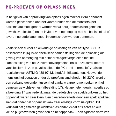
PK-PROEVEN OP OPLASSINGEN
In het geval van beproeving van oplassingen moet er extra aandacht
worden geschonken aan het voorbereiden van de monsters (het
basismetaal moet geheel worden verwijderd, anders is het gemeten
gewichtsverlies fout) en de invloed van opmenging met het basismetaal of
tevoren gelegde lagen moet in ogenschouw worden genomen.
Zoals speciaal voor enkelvoudige oplassingen van het type 308L is
beschreven in [6], is de chemische samenstelling van de oplassing als
gevolg van opmenging min of meer ‘mager’ vergeleken met de
samenstelling van het zuivere toevoegmetaal en is deze corrosieproef
vaak te sterk. In zo’n geval is alleen de PK-proef informatief, zoals de
resultaten van ASTM G 438-97, Method A in [6] aantonen. Hoewel de
monsters het begaven onder de proefomstandigheden bij 22°C, werd er
een verband gevonden tussen het aantal waargenomen putten en het
gemeten gewichtsverlies (afbeelding 17). Het gemeten gewichtsverlies op
afbeelding 17 was redelijk, maar de gedetecteerde speldeprikken op het
oppervlak waren zeer klein. Een dwarsdoorsnede door een speldeprik liet
zien dat onder het oppervlak vaak zeer ernstige corrosie optrad. Dit
verklaart het gemeten gewichtsverlies ondanks dat er slechts enkele
kleine putjes werden gevonden op het oppervlak – een typische vorm van