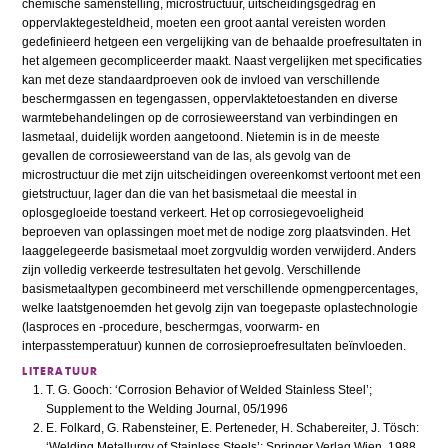
chemische samenstelling, microstructuur, uitscheidingsgedrag en
oppervlaktegesteldheid, moeten een groot aantal vereisten worden
gedefinieerd hetgeen een vergelijking van de behaalde proefresultaten in
het algemeen gecompliceerder maakt. Naast vergelijken met specificaties
kan met deze standaardproeven ook de invloed van verschillende
beschermgassen en tegengassen, oppervlaktetoestanden en diverse
warmtebehandelingen op de corrosieweerstand van verbindingen en
lasmetaal, duidelijk worden aangetoond. Nietemin is in de meeste
gevallen de corrosieweerstand van de las, als gevolg van de
microstructuur die met zijn uitscheidingen overeenkomst vertoont met een
gietstructuur, lager dan die van het basismetaal die meestal in
oplosgegloeide toestand verkeert. Het op corrosiegevoeligheid
beproeven van oplassingen moet met de nodige zorg plaatsvinden. Het
laaggelegeerde basismetaal moet zorgvuldig worden verwijderd. Anders
zijn volledig verkeerde testresultaten het gevolg. Verschillende
basismetaaltypen gecombineerd met verschillende opmengpercentages,
welke laatstgenoemden het gevolg zijn van toegepaste oplastechnologie
(lasproces en -procedure, beschermgas, voorwarm- en
interpasstemperatuur) kunnen de corrosieproefresultaten beïnvloeden.
LITERATUUR
T. G. Gooch: ‘Corrosion Behavior of Welded Stainless Steel’;
Supplement to the Welding Journal, 05/1996
E. Folkard, G. Rabensteiner, E. Perteneder, H. Schabereiter, J. Tösch:
‘Welding Metallurgy of Stainless Steels’; Springer Verlag Wien, 1988