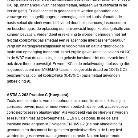
IKC op, onafhankelijk van het basismetaal, hetgeen werd verwacht in de
eerste gang. Er dient echter in gedachten te worden gehouden dat,
vanwege een mogelijk hogere opmenging met het koolstofhoudende
basismetaal die sterk wordt beïnvloed door het lasproces, lasprocedure
en beschermgas, de oplassing een onverwacht hoger koolstofgehalte zou
kunnen bevatten. Verder dient er rekening te worden gehouden met het
feit dat koolstofrijk basismetaal een relatief hoge interpass temperatuur
vergt om hardingsverschijnselen te voorkomen en dat hierdoor ook de
mate van opmenging toeneemt. In het ergste geval kan dit al leiden tot IKC
in de WBZ van de oplassing in de gelaste toestand. Het onderzoek heeft
ook deze theorie bevestigt. Er werd IKC in de enkelvoudige oplassing die
is geproduceerd met MIG/MAG-lassen met gevulde draad en 100% CO2
beschermgas, op het koolstofrijke (0,45% C) basismetaal gevonden
(afbeelding 9).
ASTM A 262 Practice C (Huey-test)
Zoals reeds eerder is vermeld behoort deze proef tot de interkristallijne
corrosieproeven, maar er moet worden bedacht dat er ook wat selectieve
corrosieprocessen plaatsvinden. Als voorbeeld van de Huey-test worden
er resultaten met lastoevoegmetaal E 19 9 L getoond. In de gelaste
toestand werd er geen IKC volgens EN 3651-2 (zie ook afbeelding 6)
gevonden en dus moest het gemeten gewichtsverlies in de Huey-test
worden toegeschreven aan algemene corrosie. Na een kortdurende