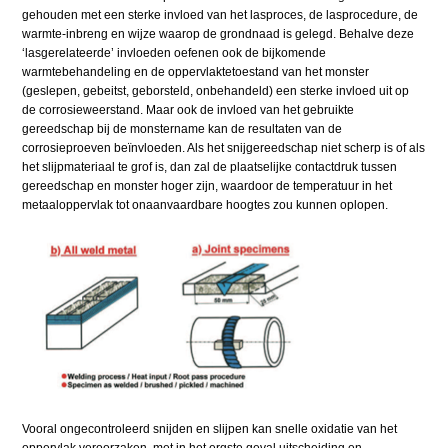
gehouden met een sterke invloed van het lasproces, de lasprocedure, de
warmte-inbreng en wijze waarop de grondnaad is gelegd. Behalve deze
‘lasgerelateerde’ invloeden oefenen ook de bijkomende
warmtebehandeling en de oppervlaktetoestand van het monster
(geslepen, gebeitst, geborsteld, onbehandeld) een sterke invloed uit op
de corrosieweerstand. Maar ook de invloed van het gebruikte
gereedschap bij de monstername kan de resultaten van de
corrosieproeven beïnvloeden. Als het snijgereedschap niet scherp is of als
het slijpmateriaal te grof is, dan zal de plaatselijke contactdruk tussen
gereedschap en monster hoger zijn, waardoor de temperatuur in het
metaaloppervlak tot onaanvaardbare hoogtes zou kunnen oplopen.
Vooral ongecontroleerd snijden en slijpen kan snelle oxidatie van het
oppervlak veroorzaken, met in het ergste geval uitscheiding en