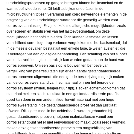
uitscheidingsprocessen op gang te brengen binnen het lasmetaal en de
warmtebeïnvloede zone. Dit leidt tot bijkomende fasen in de
microstructuur en tot een verarming aan corrosiewerende elementen in de
omgeving van de uitscheidingen waardoor die gevoelig worden voor
corrosieve aantasting. Er zijn enkele metallurgische mogelijkheden, zoals
overlegeren en stabiliseren van het lastoevoegmetaal, om deze
moeilijkheden het hoofd te bieden. Toch kunnen lasmetaal en lassen
verschillend corrosiegedrag vertonen vergeleken met het basismetaal, dat
in de meeste gevallen bestaat uit een enkele fase, te weten austeniet, die
is verkregen via een oplosgloeibehandeling. Een schatting van het succes
van de lasverbinding in de praktijk kan worden gedaan aan de hand van
corrosieproeven. Om een basis op te bouwen ten behoeve van
vergelijking van proefresultaten zijn er een aantal gestandaardiseerde
corrosieproeven uitgevoerd, die een goede beschrijving mogelijk maken
van de corrosieweerstand van het materiaal binnen het beproefde
corrosiesysteem (milieu, temperatuur, tijd). Het kan echter voorkomen dat
materiaal met een slecht resultaat in een gestandaardiseerde proef het
goed kan doen in een ander milieu, terwijl materiaal met een hoge
corrosieweerstand in de gestandaardiseerde proef het dan juist laat
afweten. Dit aspect moet in het achterhoofd worden gehouden bij
gestandaardiseerde proeven, hetgeen materiaalkeuze vanuit een
corrosiestandpunt het er niet eenvoudiger op maakt. Zoals reeds vermeld,
maken deze gestandaardiseerde proeven een rangschikking van
verschillende legeringen mogelijk en bieden houvast bij de selectie op