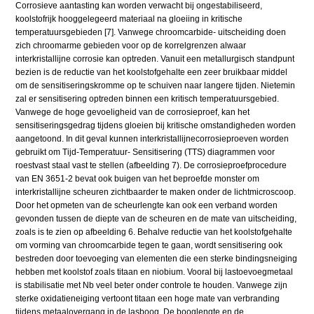
Corrosieve aantasting kan worden verwacht bij ongestabiliseerd,
koolstofrijk hooggelegeerd materiaal na gloeiing in kritische
temperatuursgebieden [7]. Vanwege chroomcarbide- uitscheiding doen
zich chroomarme gebieden voor op de korrelgrenzen alwaar
interkristallijne corrosie kan optreden. Vanuit een metallurgisch standpunt
bezien is de reductie van het koolstofgehalte een zeer bruikbaar middel
om de sensitiseringskromme op te schuiven naar langere tijden. Nietemin
zal er sensitisering optreden binnen een kritisch temperatuursgebied.
Vanwege de hoge gevoeligheid van de corrosieproef, kan het
sensitiseringsgedrag tijdens gloeien bij kritische omstandigheden worden
aangetoond. In dit geval kunnen interkristallijnecorrosieproeven worden
gebruikt om Tijd-Temperatuur- Sensitisering (TTS) diagrammen voor
roestvast staal vast te stellen (afbeelding 7). De corrosieproefprocedure
van EN 3651-2 bevat ook buigen van het beproefde monster om
interkristallijne scheuren zichtbaarder te maken onder de lichtmicroscoop.
Door het opmeten van de scheurlengte kan ook een verband worden
gevonden tussen de diepte van de scheuren en de mate van uitscheiding,
zoals is te zien op afbeelding 6. Behalve reductie van het koolstofgehalte
om vorming van chroomcarbide tegen te gaan, wordt sensitisering ook
bestreden door toevoeging van elementen die een sterke bindingsneiging
hebben met koolstof zoals titaan en niobium. Vooral bij lastoevoegmetaal
is stabilisatie met Nb veel beter onder controle te houden. Vanwege zijn
sterke oxidatieneiging vertoont titaan een hoge mate van verbranding
tijdens metaalovergang in de lasboog. De booglengte en de