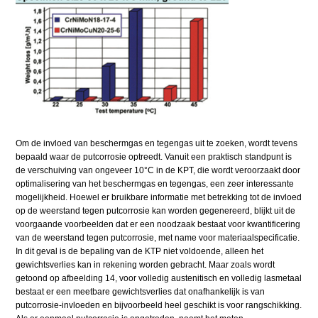
Om de invloed van beschermgas en tegengas uit te zoeken, wordt tevens
bepaald waar de putcorrosie optreedt. Vanuit een praktisch standpunt is
de verschuiving van ongeveer 10°C in de KPT, die wordt veroorzaakt door
optimalisering van het beschermgas en tegengas, een zeer interessante
mogelijkheid. Hoewel er bruikbare informatie met betrekking tot de invloed
op de weerstand tegen putcorrosie kan worden gegenereerd, blijkt uit de
voorgaande voorbeelden dat er een noodzaak bestaat voor kwantificering
van de weerstand tegen putcorrosie, met name voor materiaalspecificatie.
In dit geval is de bepaling van de KTP niet voldoende, alleen het
gewichtsverlies kan in rekening worden gebracht. Maar zoals wordt
getoond op afbeelding 14, voor volledig austenitisch en volledig lasmetaal
bestaat er een meetbare gewichtsverlies dat onafhankelijk is van
putcorrosie-invloeden en bijvoorbeeld heel geschikt is voor rangschikking.