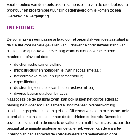
Voorbereiding van de proefstukken, samenstelling van de proefoplossing,
proefduur en proeftemperatuur zijn gedefinieerd om te komen tot een
‘wereldwijde’ vergelijking.
INLEIDING
De vorming van een passieve laag op het oppervlak van roestvast staal is
de sleutel voor de vele gevallen van uitstekende corrosieweerstand van
dit staal. De opbouw van deze laag wordt echter op verscheidene
manieren beïnvloed door:
de chemische samenstelling;
microstructuur en homogeniteit van het basismetaal;
het corrosieve milieu en zijn temperatuur;
expositieduur;
de stromingscondities van het corrosieve milieu;
diverse basismetaalcombinaties.
Naast deze beide basisfactoren, kan ook lassen het corrosiegedrag
nadelig beïnvloeden: Het lasmetaal stolt met een overeenkomstig
uitscheidingsgedrag als een gietstuk. Dit veroorzaakt een microstructurele
chemische inconsistentie binnen de dendrieten en korrels. Bovendien
bezit het lasmetaal in de meeste gevallen een multifase microstructuur, die
bestaat uit tenminste austeniet en delta ferriet. Verder kan de warmte-
inbreng van het lasproces de corrosieweerstand beïnvloeden door