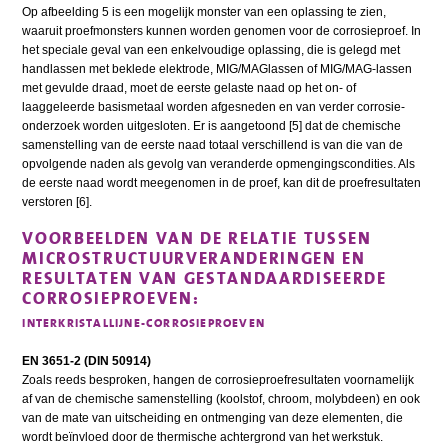
Op afbeelding 5 is een mogelijk monster van een oplassing te zien,
waaruit proefmonsters kunnen worden genomen voor de corrosieproef. In
het speciale geval van een enkelvoudige oplassing, die is gelegd met
handlassen met beklede elektrode, MIG/MAGlassen of MIG/MAG-lassen
met gevulde draad, moet de eerste gelaste naad op het on- of
laaggeleerde basismetaal worden afgesneden en van verder corrosie-
onderzoek worden uitgesloten. Er is aangetoond [5] dat de chemische
samenstelling van de eerste naad totaal verschillend is van die van de
opvolgende naden als gevolg van veranderde opmengingscondities. Als
de eerste naad wordt meegenomen in de proef, kan dit de proefresultaten
verstoren [6].
VOORBEELDEN VAN DE RELATIE TUSSEN
MICROSTRUCTUURVERANDERINGEN EN
RESULTATEN VAN GESTANDAARDISEERDE
CORROSIEPROEVEN:
INTERKRISTALLIJNE-CORROSIEPROEVEN
EN 3651-2 (DIN 50914)
Zoals reeds besproken, hangen de corrosieproefresultaten voornamelijk
af van de chemische samenstelling (koolstof, chroom, molybdeen) en ook
van de mate van uitscheiding en ontmenging van deze elementen, die
wordt beïnvloed door de thermische achtergrond van het werkstuk.