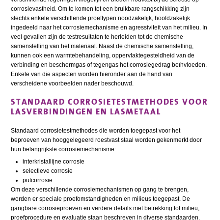
corrosievastheid. Om te komen tot een bruikbare rangschikking zijn
slechts enkele verschillende proeftypen noodzakelijk, hoofdzakelijk
ingedeeld naar het corrosiemechanisme en agressiviteit van het milieu. In
veel gevallen zijn de testresultaten te herleiden tot de chemische
samenstelling van het materiaal. Naast de chemische samenstelling,
kunnen ook een warmtebehandeling, oppervlaktegesteldheid van de
verbinding en beschermgas of tegengas het corrosiegedrag beïnvloeden.
Enkele van die aspecten worden hieronder aan de hand van
verscheidene voorbeelden nader beschouwd.
STANDAARD CORROSIETESTMETHODES VOOR
LASVERBINDINGEN EN LASMETAAL
Standaard corrosietestmethodes die worden toegepast voor het
beproeven van hooggelegeerd roestvast staal worden gekenmerkt door
hun belangrijkste corrosiemechanisme:
interkristallijne corrosie
selectieve corrosie
putcorrosie
Om deze verschillende corrosiemechanismen op gang te brengen,
worden er speciale proefomstandigheden en milieus toegepast. De
gangbare corrosieproeven en verdere details met betrekking tot milieu,
proefprocedure en evaluatie staan beschreven in diverse standaarden.