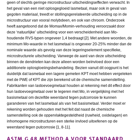
geen of slechts geringe microstructuur uitscheidingseffecten verwacht. In
het geval van een niet oplosgegloeid lasmetaal, maar ook in geval van
gegoten materiaal, treedt er stollingsgerelateerde uitscheiding op in de
microstructuur van vooral molybdeen, en ook van chroom. Onderzoek
heeft aangetoond dat de Momax/Momin-verhouding veroorzaakt door
deze ‘natuurlijke’ uitscheiding voor een verscheidenheid aan Mo-
houdende RVS-typen ongeveer 1,4 bedraagt [2]. Met andere woorden, de
minimum Mo-waarde in het lasmetaal is ongeveer 20-25% minder dan de
nominale waarde als gevolg van deze legeringselement specifieke,
microstructurele uitscheiding. Vanwege de aard van deze uitscheiding
binnen de dendrieten kan deze alleen worden beïnvloed door een
additionele oplosgloeiingsbehandeling. Bezien vanuit dit oogpunt is het
duidelijk dat lasmetaal een lagere gemeten KPT moet hebben vergeleken
met de PWE of KPT die zijn berekend uit de chemische samenstelling.
Fabrikanten van lastoevoegmetaal houden al rekening met dit effect door
hun lastoevoegmetaal over te legeren met Mo, in vergelijking met het
basismetaal om dezelfde weerstand tegen putcorrosie te kunnen
garanderen van het lasmetaal als van het basismetaal. Verder moet er
rekening worden gehouden met het feit dat naast de chemische
samenstelling ook de oppervlaktegesteldheid (ruwheid, oxidelagen) en
inhomogene microstructuren een sterke invloed uitoefenen op de
weerstand tegen putcorrosie [1, 8-11].
ASTM G 48 METHOD A VOOR STANDAARD