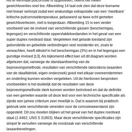
Als er eenmaal putcorrosie is opgetreden, neemt het meten
gewichtsverlies snel toe. Afbeelding 14 laat ook zien dat deze toename
niet lineair verloopt zodat een wiskundige extrapolatie van een ‘meetbare’
kritische putcorrosietemperatuur, gebaseerd op twee echt gemeten
gewichtsverliezen, niet is toegestaan. Afbeelding 15 is een verder
voorbeeld van de invloed van verschillende gassen (beschermgas,
tegengas) en verschillende oppervlaktetoestanden in het geval van een
super duplex roestvast staal. Vergeleken met gelaste toestand zijn
geborstelde en gebeitste verbindingen veel resistenter en, zoals te
verwachten, heeft stikstof in het beschermgas (3%) en in het tegengas een
gunstige invloed [13]. Als bijkomend effect kan uit dit diagram worden
afgelezen dat, vanwege de standaardisering van de
beproevingsmethode, resultaten van verschillende laboratoria (waarden
van de staalfabriek; eigen onderzoek) goed met elkaar overeenstemmen
en onderling kunnen worden vergeleken. Uit de hierboven besproken
voorbeelden is het duidelijk dat de resultaten van deze
beproevingsmethode sterk kunnen worden beïnvloed en dat de definitie
van een gemeten waarde uit deze test voor een technische specificatie als
zijnde een ja/nee criterium zeer moeilijk is. Dat is waarom bij praktisch
gebruik vele verschillende vereisten voor de corrosieweerstand zijn
opgesteld. Dit zou moeten blijken uit het geval van het duplex roestvast
staal (1.4462; UNS S 31803). Maar deze verschillende specificaties zijn
simpel te vervullen vanwege de noodzaak van verschillende
lasaanbevelingen.