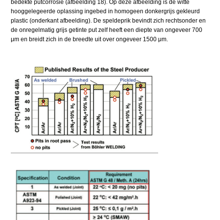
bedekte putcorrosie (afbeelding 18). Op deze afbeelding is de witte
hooggelegeerde oplassing ingebed in homogeen donkergrijs gekleurd
plastic (onderkant afbeelding). De speldeprik bevindt zich rechtsonder en
de onregelmatig grijs getinte put zelf heeft een diepte van ongeveer 700
μm en breidt zich in de breedte uit over ongeveer 1500 μm.