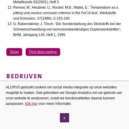
Metallkunde 92(2001), Heft 3
Renner, M.; Heubner, U.; Rockel, M.B.; Wallis, E.: ‘Temperature as a
pitting und crevice corrosion criterion in the FeCl3 test’; Werkstoffe
und Korrosion, 37(1986), S.183-190
G. Rabensteiner, J. Tösch: ‘Die Sonderstellung des Stickstoffs bei der
Schmelzschweißung von korrosionsbeständigen Duplexwerkstoffen’;
BHM, Jahrgang 140, Heft 1, 1995
Terug
Print deze pagina
BEDRIJVEN
Aalberts Surface Technologies Eindhoven BV
ALURVS gebruikt cookies om social media integratie op onze websites
Air Products Nederland B.V.
mogelijk te maken. Ook gebruiken we Google Analytics om uw gebruik van
Bactoforce
onze website te analyseren, zodat we functionaliteiten daarop kunnen
aanpassen.
Klik hier
voor meer informatie.
Beitserij Midden Nederland B.V.
Bodycote Hardingscentrum BV
x
Chromin Maastricht BV
Derustit Group