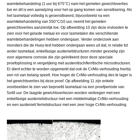
warmtebehandeling (1 uur bij 675°C) nam het gemeten gewichtsverlies
toe en dit is een aanwijzing voor het op gang komen van sensitisering. Als
het lasmetaal volledig is gesensitiseerd, bijvoorbeeld na een
warmtebehandeling van 550°C/10 uur, neemt het gemeten
gewichtsverlies aanzienlijk toe. Op afbeelding 10 zijn deze invloeden te
zien voor het gelaste metaal en voor lasmetalen die verschillende
warmtebehandelingen hebben ondergaan. Verder onderzoek aan
monsters die de Huey-test hebben ondergaan wees uit dat, in relatie tot
ander lasmetaal, enkelfasige austenietstructuren minder gevoelig zijn
voor algemene corrosie die zijn geïnitieerd door deze speciale
proefoplossing in vergelijking met austenitisch/ferritische microstructuren.
Er dient echter te worden opgemerkt dat ook de Cr/Mo-verhouding hierbij
een rol van belang speelt. Hoe hoger de Cr/Mo-verhouding des te lager is
het gewichtsverlies bij deze proef. Op afbeelding 11 zijn enkele
voorbeelden te zien van beproefd lasmetaal na een proefperiode van
5x48 uur. De laagste gewichtsverliezen worden verkregen met een
enkelfasige austenietstructuur met een middelmatige Cr/Mo-verhouding
en een austeniet/ ferrietstructuur met een zeer hoge Cr/Mo-verhouding.