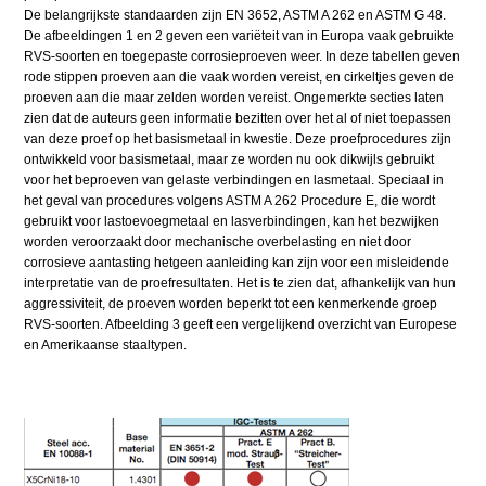
De belangrijkste standaarden zijn EN 3652, ASTM A 262 en ASTM G 48.
De afbeeldingen 1 en 2 geven een variëteit van in Europa vaak gebruikte
RVS-soorten en toegepaste corrosieproeven weer. In deze tabellen geven
rode stippen proeven aan die vaak worden vereist, en cirkeltjes geven de
proeven aan die maar zelden worden vereist. Ongemerkte secties laten
zien dat de auteurs geen informatie bezitten over het al of niet toepassen
van deze proef op het basismetaal in kwestie. Deze proefprocedures zijn
ontwikkeld voor basismetaal, maar ze worden nu ook dikwijls gebruikt
voor het beproeven van gelaste verbindingen en lasmetaal. Speciaal in
het geval van procedures volgens ASTM A 262 Procedure E, die wordt
gebruikt voor lastoevoegmetaal en lasverbindingen, kan het bezwijken
worden veroorzaakt door mechanische overbelasting en niet door
corrosieve aantasting hetgeen aanleiding kan zijn voor een misleidende
interpretatie van de proefresultaten. Het is te zien dat, afhankelijk van hun
aggressiviteit, de proeven worden beperkt tot een kenmerkende groep
RVS-soorten. Afbeelding 3 geeft een vergelijkend overzicht van Europese
en Amerikaanse staaltypen.