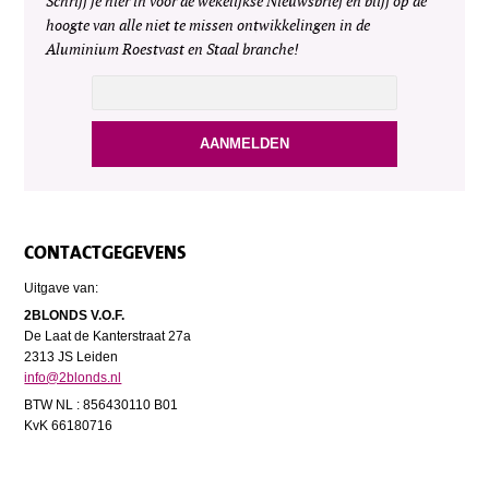
Schrijf je hier in voor de wekelijkse Nieuwsbrief en blijf op de
hoogte van alle niet te missen ontwikkelingen in de
Aluminium Roestvast en Staal branche!
CONTACTGEGEVENS
Uitgave van:
2BLONDS V.O.F.
De Laat de Kanterstraat 27a
2313 JS Leiden
info@2blonds.nl
BTW NL : 856430110 B01
KvK 66180716