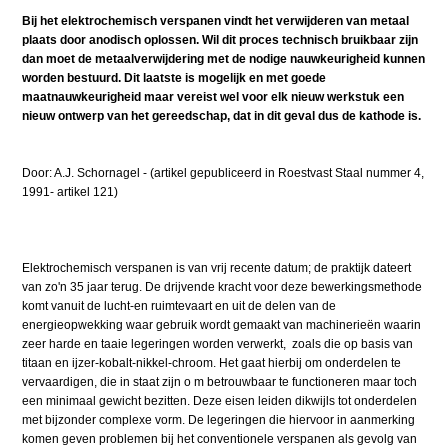
Bij het elektrochemisch verspanen vindt het verwijderen van metaal
plaats door anodisch oplossen. Wil dit proces technisch bruikbaar zijn
dan moet de metaalverwijdering met de nodige nauwkeurigheid kunnen
worden bestuurd. Dit laatste is mogelijk en met goede
maatnauwkeurigheid maar vereist wel voor elk nieuw werkstuk een
nieuw ontwerp van het gereedschap, dat in dit geval dus de kathode is.
Door: A.J. Schornagel - (artikel gepubliceerd in Roestvast Staal nummer 4,
1991- artikel 121)
Elektrochemisch verspanen is van vrij recente datum; de praktijk dateert
van zo'n 35 jaar terug. De drijvende kracht voor deze bewerkingsmethode
komt vanuit de lucht-en ruimtevaart en uit de delen van de
energieopwekking waar gebruik wordt gemaakt van machinerieën waarin
zeer harde en taaie legeringen worden verwerkt, zoals die op basis van
titaan en ijzer-kobalt-nikkel-chroom. Het gaat hierbij om onderdelen te
vervaardigen, die in staat zijn o m betrouwbaar te functioneren maar toch
een minimaal gewicht bezitten. Deze eisen leiden dikwijls tot onderdelen
met bijzonder complexe vorm. De legeringen die hiervoor in aanmerking
komen geven problemen bij het conventionele verspanen als gevolg van