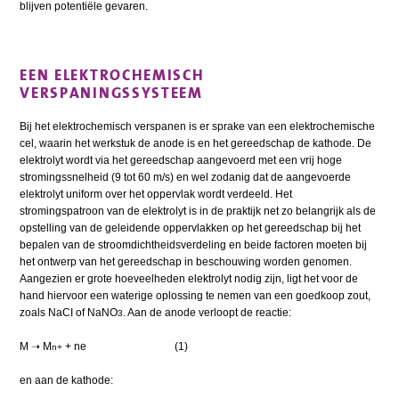
blijven potentiële gevaren.
EEN ELEKTROCHEMISCH
VERSPANINGSSYSTEEM
Bij het elektrochemisch verspanen is er sprake van een elektrochemische
cel, waarin het werkstuk de anode is en het gereedschap de kathode. De
elektrolyt wordt via het gereedschap aangevoerd met een vrij hoge
stromingssnelheid (9 tot 60 m/s) en wel zodanig dat de aangevoerde
elektrolyt uniform over het oppervlak wordt verdeeld. Het
stromingspatroon van de elektrolyt is in de praktijk net zo belangrijk als de
opstelling van de geleidende oppervlakken op het gereedschap bij het
bepalen van de stroomdichtheidsverdeling en beide factoren moeten bij
het ontwerp van het gereedschap in beschouwing worden genomen.
Aangezien er grote hoeveelheden elektrolyt nodig zijn, ligt het voor de
hand hiervoor een waterige oplossing te nemen van een goedkoop zout,
zoals NaCI of NaNO
. Aan de anode verloopt de reactie:
3
M ➝ M
+ ne (1)
n+
en aan de kathode: