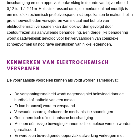
beschadiging en een oppervlakteafwerking in de orde van bijvoorbeeld
0,12 tot 1 à 2 11m. Het is interessant om op te merken dat het moeilijk is
om met elektrochemisch profielverspanen scherpe kanten te maken; het in
grote hoeveelheden verwijderen van metaal met behulp van
elektrochemisch verspanen kan dan ook worden gevolgd door
contourfrezen als aanvullende behandeling. Een dergelijke benadering
wordt daadwerkelijk gevolgd voor het vervaardigen van complexe
schoepvormen uit nog ruwe gietstukken van nikkellegeringen.
KENMERKEN VAN ELEKTROCHEMISCH
VERSPANEN
De voornaamste voordelen kunnen als volgt worden samengevat:
De verspaningssnelheid wordt nagenoeg niet beïnvloed door de
hardheid of taaiheid van een metaal.
Er kan braamvrij worden verspaand.
Verwaarloosbare geïnduceerde mechanische spanningen.
Geen thermisch of mechanische beschadiging.
Met een éénassige beweging kunnen toch complexe vormen worden
gerealiseerd.
Er wordt een bevredigende oppervlakteafwerking verkregen met