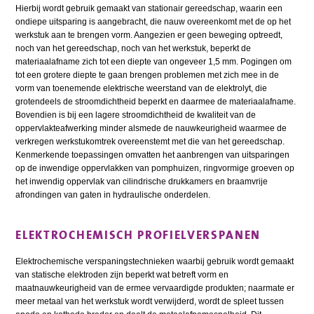
Hierbij wordt gebruik gemaakt van stationair gereedschap, waarin een
ondiepe uitsparing is aangebracht, die nauw overeenkomt met de op het
werkstuk aan te brengen vorm. Aangezien er geen beweging optreedt,
noch van het gereedschap, noch van het werkstuk, beperkt de
materiaalafname zich tot een diepte van ongeveer 1,5 mm. Pogingen om
tot een grotere diepte te gaan brengen problemen met zich mee in de
vorm van toenemende elektrische weerstand van de elektrolyt, die
grotendeels de stroomdichtheid beperkt en daarmee de materiaalafname.
Bovendien is bij een lagere stroomdichtheid de kwaliteit van de
oppervlakteafwerking minder alsmede de nauwkeurigheid waarmee de
verkregen werkstukomtrek overeenstemt met die van het gereedschap.
Kenmerkende toepassingen omvatten het aanbrengen van uitsparingen
op de inwendige oppervlakken van pomphuizen, ringvormige groeven op
het inwendig oppervlak van cilindrische drukkamers en braamvrije
afrondingen van gaten in hydraulische onderdelen.
ELEKTROCHEMISCH PROFIELVERSPANEN
Elektrochemische verspaningstechnieken waarbij gebruik wordt gemaakt
van statische elektroden zijn beperkt wat betreft vorm en
maatnauwkeurigheid van de ermee vervaardigde produkten; naarmate er
meer metaal van het werkstuk wordt verwijderd, wordt de spleet tussen