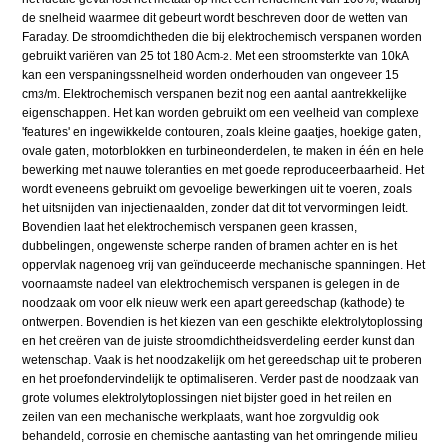
de snelheid waarmee dit gebeurt wordt beschreven door de wetten van
Faraday. De stroomdichtheden die bij elektrochemisch verspanen worden
gebruikt variëren van 25 tot 180 Acm
. Met een stroomsterkte van 10kA
-2
kan een verspaningssnelheid worden onderhouden van ongeveer 15
cm
/m. Elektrochemisch verspanen bezit nog een aantal aantrekkelijke
3
eigenschappen. Het kan worden gebruikt om een veelheid van complexe
'features' en ingewikkelde contouren, zoals kleine gaatjes, hoekige gaten,
ovale gaten, motorblokken en turbineonderdelen, te maken in één en hele
bewerking met nauwe toleranties en met goede reproduceerbaarheid. Het
wordt eveneens gebruikt om gevoelige bewerkingen uit te voeren, zoals
het uitsnijden van injectienaalden, zonder dat dit tot vervormingen leidt.
Bovendien laat het elektrochemisch verspanen geen krassen,
dubbelingen, ongewenste scherpe randen of bramen achter en is het
oppervlak nagenoeg vrij van geïnduceerde mechanische spanningen. Het
voornaamste nadeel van elektrochemisch verspanen is gelegen in de
noodzaak om voor elk nieuw werk een apart gereedschap (kathode) te
ontwerpen. Bovendien is het kiezen van een geschikte elektrolytoplossing
en het creëren van de juiste stroomdichtheidsverdeling eerder kunst dan
wetenschap. Vaak is het noodzakelijk om het gereedschap uit te proberen
en het proefondervindelijk te optimaliseren. Verder past de noodzaak van
grote volumes elektrolytoplossingen niet bijster goed in het reilen en
zeilen van een mechanische werkplaats, want hoe zorgvuldig ook
behandeld, corrosie en chemische aantasting van het omringende milieu