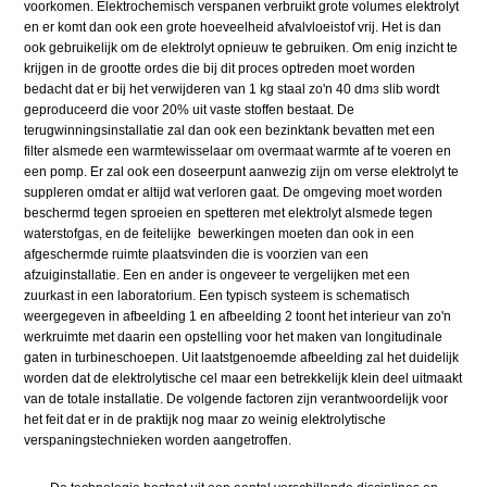
voorkomen. Elektrochemisch verspanen verbruikt grote volumes elektrolyt
en er komt dan ook een grote hoeveelheid afvalvloeistof vrij. Het is dan
ook gebruikelijk om de elektrolyt opnieuw te gebruiken. Om enig inzicht te
krijgen in de grootte ordes die bij dit proces optreden moet worden
bedacht dat er bij het verwijderen van 1 kg staal zo'n 40 dm
slib wordt
3
geproduceerd die voor 20% uit vaste stoffen bestaat. De
terugwinningsinstallatie zal dan ook een bezinktank bevatten met een
filter alsmede een warmtewisselaar om overmaat warmte af te voeren en
een pomp. Er zal ook een doseerpunt aanwezig zijn om verse elektrolyt te
suppleren omdat er altijd wat verloren gaat. De omgeving moet worden
beschermd tegen sproeien en spetteren met elektrolyt alsmede tegen
waterstofgas, en de feitelijke bewerkingen moeten dan ook in een
afgeschermde ruimte plaatsvinden die is voorzien van een
afzuiginstallatie. Een en ander is ongeveer te vergelijken met een
zuurkast in een laboratorium. Een typisch systeem is schematisch
weergegeven in afbeelding 1 en afbeelding 2 toont het interieur van zo'n
werkruimte met daarin een opstelling voor het maken van longitudinale
gaten in turbineschoepen. Uit laatstgenoemde afbeelding zal het duidelijk
worden dat de elektrolytische cel maar een betrekkelijk klein deel uitmaakt
van de totale installatie. De volgende factoren zijn verantwoordelijk voor
het feit dat er in de praktijk nog maar zo weinig elektrolytische
verspaningstechnieken worden aangetroffen.