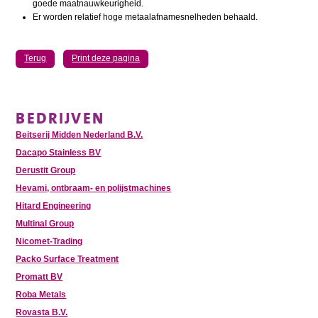
goede maatnauwkeurigheid.
Er worden relatief hoge metaalafnamesnelheden behaald.
Terug
Print deze pagina
BEDRIJVEN
Beitserij Midden Nederland B.V.
Dacapo Stainless BV
Derustit Group
Hevami, ontbraam- en polijstmachines
Hitard Engineering
Multinal Group
Nicomet-Trading
Packo Surface Treatment
Promatt BV
Roba Metals
Rovasta B.V.