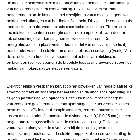
de lage snelheid waarmee materiaal wordt afgenomen, de korte standtijd
van het gereedschap en oververhitting. Er zijn twee verschillende
benaderingen om te komen tot het verwijderen van metaal, die geen van
beide direct afhangen van hardheid of taaiheid. Dit zijn in de eerste plaats
thermische en in de tweede plaats chemische technieken. Thermische
technieken concentreren energie op een klein oppervlak, waardoor er
lokaal smelting of verdamping aan het werkstuk optreedt. De
energietoevoer kan plaatsvinden door middel van een vlam, laserlicht,
een bundel versnelde elektronen of een elektrische ontlading (vonk). Van
deze technieken heeft het verspanen met behulp van elektrische
ontladingen (vonkverspanen) de breedste toepassing gevonden voor het
maken van holten, nauwe sleuven en gaten.
Elektrochemisch verspanen berust op het opwekken van hoge plaatselijke
stroomdichtheid en zodanige beheersing van de anodische oplossing, dat
er geen passivering kan optreden. Deze eisen resulteren in het gebruik
van zeer goed geleidende elektrolytoplossingen, die activerende stoffen
bevatten zoals Cl
ionen of complexvormers, een zeer nauwe ruimte
-
tussen de elektroden (kenmerkende afstanden zijn 0,10-0,15 mm) en een
hoge doorstromingssnelheid van de elektrolytoplossing. Dit laatste is
vooral van belang voor de afvoer van bij de reacties gevormde
onoplosbare produkten van de elektrodeoppervlakken en voor koeling. In
het ideale geval lost het metaal op met een rendement van 100%, waarbij