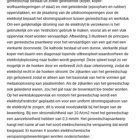
gereedschap bestaat uit zowel geleidende (koper, koper-
wolfraamlegeringen of staal) en niet geleidende (epoxyhars en rubber)
oppervlakken, en de plaatsing van de uitstroomopeningen voor de
elektrolyt bepaalt het stromingspatroon tussen gereedschap en werkstuk.
Om een gelijkmatige stroming van de elektrolyt te verzekeren is het
gebruikelijk om van 'restrictors' gebruik te maken, vooral als er een vlak
oppervlak moet worden vervaardigd. Afbeelding 3 illustreert de principes
van gereedscha psantwerp voor het vervaardigen van een gat met een
vierkante doorsnede. De kathode bestaat uit een dunne, vierkante plaat
koper met daarin een diagonaal lopende uittreespleet waardoorheen de
elektrolytoplossing naar buiten wordt gepompt. Deze spleet loopt zo ver
mogelijk in de hoeken door en verbreedt zich daar cirkelvormig, zodat de
elektrolyt recht in de hoeken stroomt. De zijkanten van het gereedschap
zijn geïsoleerd zodat er alleen aan het basisvlak van het te vormen gat
metaaloplossing kan plaatsvinden. Als de zijkanten van het gereedschap
ook geleidend waren, zou het gat naar de bovenkant toe breder worden.
Op het werkstukoppervlak en rondom het gereedschap wordt een
elektrolyt'restrictor' geplaatst om voor een uniform stromingspatroon van
de elektrolyt te zorgen; dit is vooral noodzakelijk bij het begin van de
bewerking. Bij een stroomdichtheid van 10 A/cm2 moet het gereedschap
een aanzetsnelheid hebben van 0,3 mm/m. Het gereedschapsantwerp
hangt met name af van het soort elektrochemische verspaning dat wordt
toegepast. Er kunnen 4 soorten elektrochemische
verspaningsbewerkingen worden onderscheiden :