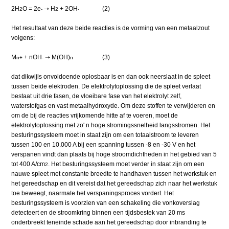
2H
O = 2e
➝ H
+ 2OH
(2)
2
-
2
-
Het resultaat van deze beide reacties is de vorming van een metaalzout
volgens:
M
+ nOH
➝ M(OH)
(3)
n+
-
n
dat dikwijls onvoldoende oplosbaar is en dan ook neerslaat in de spleet
tussen beide elektroden. De elektrolytoplossing die de spleet verlaat
bestaat uit drie fasen, de vloeibare fase van het elektrolyt zelf,
waterstofgas en vast metaalhydroxyde. Om deze stoffen te verwijderen en
om de bij de reacties vrijkomende hitte af te voeren, moet de
elektrolytoplossing met zo' n hoge stromingssnelheid langsstromen. Het
besturingssysteem moet in staat zijn om een totaalstroom te leveren
tussen 100 en 10.000 A bij een spanning tussen -8 en -30 V en het
verspanen vindt dan plaats bij hoge stroomdichtheden in het gebied van 5
tot 400 A/cm
. Het besturingssysteem moet verder in staat zijn om een
2
nauwe spleet met constante breedte te handhaven tussen het werkstuk en
het gereedschap en dit vereist dat het gereedschap zich naar het werkstuk
toe beweegt, naarmate het verspaningsproces vordert. Het
besturingssysteem is voorzien van een schakeling die vonkoverslag
detecteert en de stroomkring binnen een tijdsbestek van 20 ms
onderbreekt teneinde schade aan het gereedschap door inbranding te