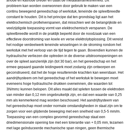
anode en kathode breder en daalt de metaalafnamesnelheid. Dit
probleem kan worden overwonnen door gebruik te maken van een
continu bewegend gereedschap of werkstuk, teneinde de spleetbreedte
constant te houden. Dit is het principe dat ten grondslag ligt aan het
elektrochemisch profielverspanen, dat misschien wel de belangrijkste en
veelzijdigste toepassing vormt van elektrochemisch verspanen. De
spleetbreedte wordt in de praktijk beperkt door de noodzaak van een
effectieve doorstroming van koele en verse elektrolytoplossing. Dit vereist
het nodige verdeelwerk teneinde wisselingen in de stroming rondom het
werkstuk met het verloop van de tijd tegen te gaan. Bovendien kunnen de
hydraulische verliezen die optreden in de diverse uitstroomopeningen en
over de spleet aanzienlijk zijn (tot 30 bar), en het gereedschap en het
ermee gepaard gaande leidingwerk moet zodanig zijn ontworpen en
geconstrueerd, dat het de hoge resulterende krachten kan weerstaan. Het
aandrijfsysteem om het gereedschap of het werkstuk te bewegen moet
eveneens hoge hydraulische drukken overwinnen, die waarden tot
3N/mm
kunnen belopen. Dit alles maakt dat spleten tussen de elektroden
2
van minder dan 0,12 mm ongebruikelijk zijn, en dat een waarde van 0,25
mm als kenmerkend mag worden beschouwd. Het aandrijfsysteem van
het gereedschap moet onder normale omstandigheden in staat zijn om te
zorgen voor een glijdende beweging met een snelheid van 0,5-5 mm/m.
Toepassing van een complex gevormd gereedschap staat een
driedimensionale opening toe met een tolerantie van + 0,05 mm, tezamen
met lage geïnduceerde mechanische span ningen, geen thermische