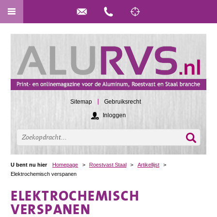
Sitemap
Gebruiksrecht
Inloggen
U bent nu hier
Homepage
>
Roestvast Staal
>
Artikellijst
>
Elektrochemisch verspanen
ELEKTROCHEMISCH
VERSPANEN