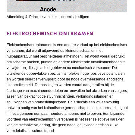
Afbeelding 4. Principe van elektrochemisch slijpen.
ELEKTROCHEMISCH ONTBRAMEN
Elektrochemisch entbramen is een andere variant op het elektrochemisch
verspanen, dat wordt uitgevoerd op kleinere schaal en met
hulpapparatuur met bescheidener afmetingen. Het wordt vooral gebruikt
om scherpe hoeken, punten en andere uitstekende onvolkomenheden te
verwijderen, die zijn achtergebleven na mechanisch verspanen. De
uitstekende oppervlakken bezitten ter plekke hoge positieve potentialen
en worden selectief verwijderd door de hoge overheersende anodische
stroomdichtheid. Toepassingen worden vooral aangetroffen bij de
fabricage van machineonderdelen en omvatten het afwerken van zuigers,
assen van bekrachtigde stuurinrichtingen, verbindingsstangen en
spuitkoppen van brandstofinjectoren. Er is slechts een vrij eenvoudig
ontwerp nodig van het kathodische gereedschap en de stroomsterkte gaat
in het algemeen een paar honderd ampères niet te boven. Een bijzonder
voordeel van elektrochemisch verspanen is het zeer selectieve karakter
van de metaalverwijdering, die geen nadelige invloed heeft op zulke
vormdetails als schroefdraad.