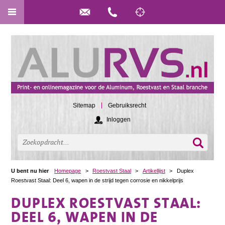
Sitemap
Gebruiksrecht
Inloggen
U bent nu hier
Homepage
>
Roestvast Staal
>
Artikellijst
>
Duplex
Roestvast Staal: Deel 6, wapen in de strijd tegen corrosie en nikkelprijs
DUPLEX ROESTVAST STAAL:
DEEL 6, WAPEN IN DE