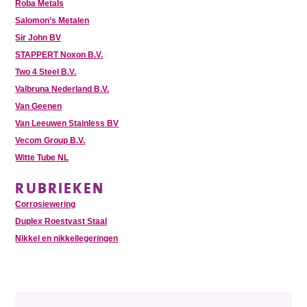
Roba Metals
Salomon’s Metalen
Sir John BV
STAPPERT Noxon B.V.
Two 4 Steel B.V.
Valbruna Nederland B.V.
Van Geenen
Van Leeuwen Stainless BV
Vecom Group B.V.
Witte Tube NL
RUBRIEKEN
Corrosiewering
Duplex Roestvast Staal
Nikkel en nikkellegeringen