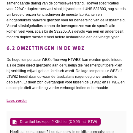
samengaande daling van de corrosieweerstand. Hoewel specificaties
voor 22%Cr duplex roestvast staal, bijvoorbeeld UNS S31803, nog steeds
vrij brede grenzen kent, schrijven de meeste fabrikanten en
eindgebruikers nauwere grenzen voor ter beheersing van de lasbaarheid.
Vooral stikstofgehaltes binnen de bovengrenzen van de specificatie
komen veel voor, zoals bij de S32205. Als gevolg van een en ander bezit
modern duplex roestvast veel betere lasbaarheid dan de vroege typen.
6.2 OMZETTINGEN IN DE WBZ
De hoge temperatuur WBZ of kortweg HTWBZ, kan worden gedefinieerd
als de zone direct grenzend aan de fusielijn die het smeltpunt bereikt en
bij verhitting vrijwel geheel ferritisch wordt. De lage temperatuur WBZ of
LTWBZ treedt daar op waar de fasebalans nagenoeg onveranderd is
gebleven. Er doen zich overgangen voor tussen de LTWBZ en HTWBZ en
de complexiteit wordt nog verder verhoogd indien er herhaalde...
Lees verder
Dit artikel los kopen? Klik hier (€ 9,95 incl. BTW)
Heeft u al een account? Log dan eerst in en klik nogmaals op de