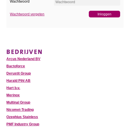
Wachtwoord
Wachtwoord vergeten
BEDRIJVEN
Arcus Nederland BV
Bactoforce
Derustit Group
Harald Pihl AB
Hart b.v.
Merinox
Multinal Group
Nicomet-Trading
Ozephius Stainless
PMF Industry Group