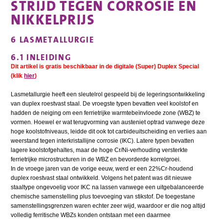
STRIJD TEGEN CORROSIE EN
NIKKELPRIJS
6 LASMETALLURGIE
6.1 INLEIDING
Dit artikel is gratis beschikbaar in de digitale (Super) Duplex Special
(klik
hier
)
Lasmetallurgie heeft een sleutelrol gespeeld bij de legeringsontwikkeling
van duplex roestvast staal. De vroegste typen bevatten veel koolstof en
hadden de neiging om een ferriet­rijke warmtebeïnvloede zone (WBZ) te
vormen. Hoewel er wat terugvorming van austeniet optrad vanwege deze
hoge koolstofniveaus, leidde dit ook tot carbideuitscheiding en verlies aan
weerstand tegen interkristallijne corrosie (IKC). Latere typen bevatten
lagere koolstofgehaltes, maar de hoge Cr/Ni-verhouding versterkte
ferrietrijke microstructuren in de WBZ en bevorderde korrelgroei.
In de vroege jaren van de vorige eeuw, werd er een 22%Cr-houdend
duplex roestvast staal ontwikkeld. Volgens het patent was dit nieuwe
staaltype ongevoelig voor IKC na lassen vanwege een uitgebalanceerde
chemische samenstelling plus toevoeging van stikstof. De toegestane
samenstellingsgrenzen waren echter zeer wijd, waardoor er die nog altijd
volledig ferritische WBZs konden ontstaan met een daarmee