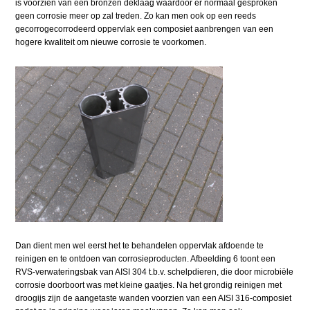
is voorzien van een bronzen deklaag waardoor er normaal gesproken
geen corrosie meer op zal treden. Zo kan men ook op een reeds
gecorrogecorrodeerd oppervlak een composiet aanbrengen van een
hogere kwaliteit om nieuwe corrosie te voorkomen.
Dan dient men wel eerst het te behandelen oppervlak afdoende te
reinigen en te ontdoen van corrosieproducten. Afbeelding 6 toont een
RVS-verwateringsbak van AISI 304 t.b.v. schelpdieren, die door microbiële
corrosie doorboort was met kleine gaatjes. Na het grondig reinigen met
droogijs zijn de aangetaste wanden voorzien van een AISI 316-composiet