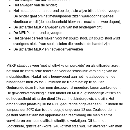
Het afwegen van de binder;
Het metaalpoeder al roerend op de juiste wijze bij de binder voegen.
De binder gaat om het metaalpoeder zitten waardoor het geheel
vloeibaar wordt (de houdbaarheid hiervan is maximaal twee dagen);
De uitharder MEKP afwegen (2% van het bindergewicht);
De MEKP al roerend bijvoegen;
Het geheel gereed maken voor het spuitpistool. Dit spuitpistool wijkt
overigens niet af van spuitpistolen die reeds in de handel zijn.
De uitharder MEKP en het verder verwerken
MEKP staat dus voor ‘methyl ethyl keton peroxide’ en als uitharder zorgt
het voor de chemische reactie en voor de ‘crosslink’ verbinding van de
metaaldeeltjes. Nadat het is toegevoegd aan het metaalpoeder en de
binder heeft men 25 tot 30 minuten de tijd om het op te spuiten.
Gedurende deze tijd kan men desgewenst meerdere lagen aanbrengen.
De gewichtsverhouding tussen binder en MEKP ligt behoorlijk kritisch en
de hoeveelheid uitharder dient 2% van het bindergewicht te zijn. Het
drogen vindt plaats bij 30 tot 40ºC gedurende ongeveer een uur. Indien de
temperatuur 20ºC dan is de droogtijd ongeveer 12 uur. Zoals eerder is
gesteld ontstaat aan het oppervlak een reactielaag die men dient te
verwijderen om het metallisch uiterlijk te verkrijgen. Dit kan met
Scotchbrite, gritstralen (korrel 240) of met staalwol. Het afwerken kan men