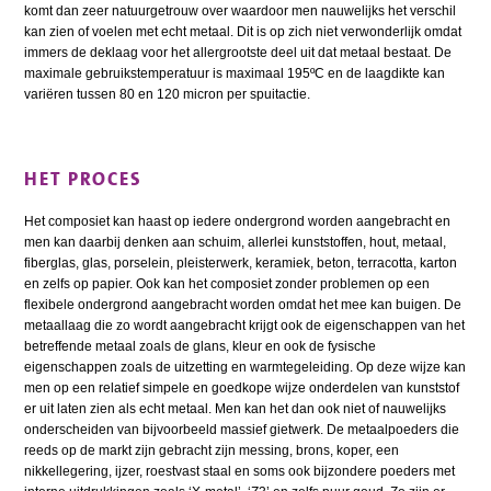
komt dan zeer natuurgetrouw over waardoor men nauwelijks het verschil
kan zien of voelen met echt metaal. Dit is op zich niet verwonderlijk omdat
immers de deklaag voor het allergrootste deel uit dat metaal bestaat. De
maximale gebruikstemperatuur is maximaal 195ºC en de laagdikte kan
variëren tussen 80 en 120 micron per spuitactie.
HET PROCES
Het composiet kan haast op iedere ondergrond worden aangebracht en
men kan daarbij denken aan schuim, allerlei kunststoffen, hout, metaal,
fiberglas, glas, porselein, pleisterwerk, keramiek, beton, terracotta, karton
en zelfs op papier. Ook kan het composiet zonder problemen op een
flexibele ondergrond aangebracht worden omdat het mee kan buigen. De
metaallaag die zo wordt aangebracht krijgt ook de eigenschappen van het
betreffende metaal zoals de glans, kleur en ook de fysische
eigenschappen zoals de uitzetting en warmtegeleiding. Op deze wijze kan
men op een relatief simpele en goedkope wijze onderdelen van kunststof
er uit laten zien als echt metaal. Men kan het dan ook niet of nauwelijks
onderscheiden van bijvoorbeeld massief gietwerk. De metaalpoeders die
reeds op de markt zijn gebracht zijn messing, brons, koper, een
nikkellegering, ijzer, roestvast staal en soms ook bijzondere poeders met