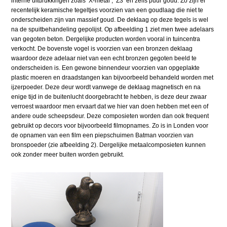
interne uitdrukkingen zoals ‘X-metal’, ‘Z3’ en zelfs puur goud. Zo zijn er
recentelijk keramische tegeltjes voorzien van een goudlaag die niet te
onderscheiden zijn van massief goud. De deklaag op deze tegels is wel
na de spuitbehandeling gepolijst. Op afbeelding 1 ziet men twee adelaars
van gegoten beton. Dergelijke producten worden vooral in tuincentra
verkocht. De bovenste vogel is voorzien van een bronzen deklaag
waardoor deze adelaar niet van een echt bronzen gegoten beeld te
onderscheiden is. Een gewone binnendeur voorzien van opgeplakte
plastic moeren en draadstangen kan bijvoorbeeld behandeld worden met
ijzerpoeder. Deze deur wordt vanwege de deklaag magnetisch en na
enige tijd in de buitenlucht doorgebracht te hebben, is deze deur zwaar
verroest waardoor men ervaart dat we hier van doen hebben met een of
andere oude scheepsdeur. Deze composieten worden dan ook frequent
gebruikt op decors voor bijvoorbeeld filmopnames. Zo is in Londen voor
de opnamen van een film een piepschuimen Batman voorzien van
bronspoeder (zie afbeelding 2). Dergelijke metaalcomposieten kunnen
ook zonder meer buiten worden gebruikt.