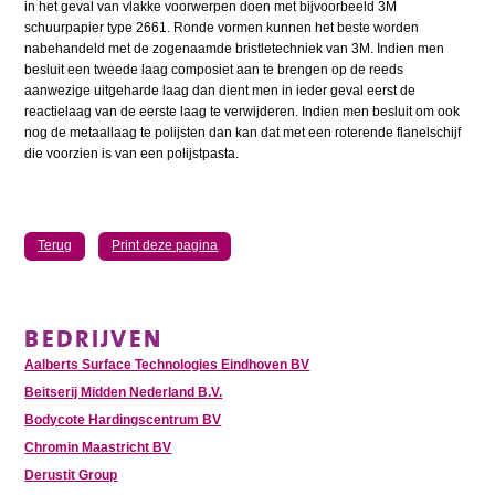
in het geval van vlakke voorwerpen doen met bijvoorbeeld 3M
schuurpapier type 2661. Ronde vormen kunnen het beste worden
nabehandeld met de zogenaamde bristletechniek van 3M. Indien men
besluit een tweede laag composiet aan te brengen op de reeds
aanwezige uitgeharde laag dan dient men in ieder geval eerst de
reactielaag van de eerste laag te verwijderen. Indien men besluit om ook
nog de metaallaag te polijsten dan kan dat met een roterende flanelschijf
die voorzien is van een polijstpasta.
Terug
Print deze pagina
BEDRIJVEN
Aalberts Surface Technologies Eindhoven BV
Beitserij Midden Nederland B.V.
Bodycote Hardingscentrum BV
Chromin Maastricht BV
Derustit Group