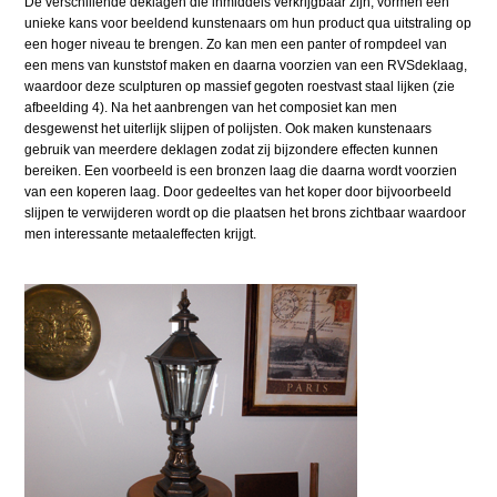
De verschillende deklagen die inmiddels verkrijgbaar zijn, vormen een
unieke kans voor beeldend kunstenaars om hun product qua uitstraling op
een hoger niveau te brengen. Zo kan men een panter of rompdeel van
een mens van kunststof maken en daarna voorzien van een RVSdeklaag,
waardoor deze sculpturen op massief gegoten roestvast staal lijken (zie
afbeelding 4). Na het aanbrengen van het composiet kan men
desgewenst het uiterlijk slijpen of polijsten. Ook maken kunstenaars
gebruik van meerdere deklagen zodat zij bijzondere effecten kunnen
bereiken. Een voorbeeld is een bronzen laag die daarna wordt voorzien
van een koperen laag. Door gedeeltes van het koper door bijvoorbeeld
slijpen te verwijderen wordt op die plaatsen het brons zichtbaar waardoor
men interessante metaaleffecten krijgt.