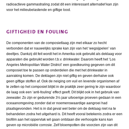
radioactieve gammastraling zodat dit een interessant alternatief kan zijn
voor het milieubelastende en giftige lood.
GIFTIGHEID EN FOULING
De componenten van de composietlaag zijn met elkaar zo hecht
verbonden dat er nauwelijks sprake kan zijn van het ‘wegsijpelen’ van
deeltjes. Dankzij dit feit wordt het in Amerika ook gebruikt als deklaag voor
apparaten die gebruikt worden t.b.v. drinkwater. Daarom heeft het ‘Los
Angeles Metropolitan Water District’ een goedkeuring gegeven om dit
composiet toe te passen op onderdelen die met het drinkwater in
aanraking komen. De deklagen zijn niet giftig en geven derhalve ook
geen giftige stoffen af. Ook de neiging om vuil en levende organismen af
te zetten op het composiet blijkt in de praktijk zeer gering te zijn waardoor
de laag ook een ‘anti-fouling’ effect geeft. Dit blijkt ook in het gebruik van
zeewater. Zo zijn er gedurende 3½ jaar uitvoerige proeven gedaan in een
oceaanomgeving zonder dat er noemenswaardige aangroei had
plaatsgevonden. Het is in dat geval wel beter om de deklaag niet na te
behandelen zodra het uitgehard is. Dit heeft vooral betekenis zodra er een
biofilm aan het oppervlak wil gaan ontstaan die verhoogde kans kan
geven op microbiële corrosie. Zelf bloempotten die voorzien zijn van dit