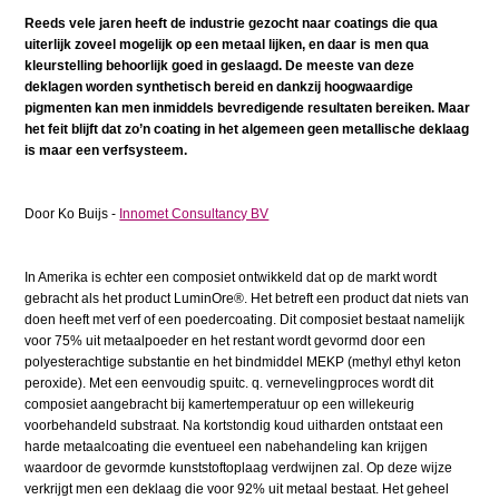
Reeds vele jaren heeft de industrie gezocht naar coatings die qua
uiterlijk zoveel mogelijk op een metaal lijken, en daar is men qua
kleurstelling behoorlijk goed in geslaagd. De meeste van deze
deklagen worden synthetisch bereid en dankzij hoogwaardige
pigmenten kan men inmiddels bevredigende resultaten bereiken. Maar
het feit blijft dat zo’n coating in het algemeen geen metallische deklaag
is maar een verfsysteem.
Door Ko Buijs -
Innomet Consultancy BV
In Amerika is echter een composiet ontwikkeld dat op de markt wordt
gebracht als het product LuminOre®. Het betreft een product dat niets van
doen heeft met verf of een poedercoating. Dit composiet bestaat namelijk
voor 75% uit metaalpoeder en het restant wordt gevormd door een
polyesterachtige substantie en het bindmiddel MEKP (methyl ethyl keton
peroxide). Met een eenvoudig spuitc. q. vernevelingproces wordt dit
composiet aangebracht bij kamertemperatuur op een willekeurig
voorbehandeld substraat. Na kortstondig koud uitharden ontstaat een
harde metaalcoating die eventueel een nabehandeling kan krijgen
waardoor de gevormde kunststoftoplaag verdwijnen zal. Op deze wijze
verkrijgt men een deklaag die voor 92% uit metaal bestaat. Het geheel