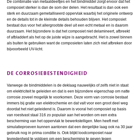
De combinatie van metaaldeeltjes en het bindmiddel zorgt ervoor dat het
composiet sterker is dan de som der delen. Het resultaat is dan ook een
sterk en duurzaam gemetalliseerd oppervlak waarbij het originele ontwerp
en de details tot in de kleinste details behouden blijven. Het composiet
bestaat dus voor het allergrootste deel uit een echt metaal en is daarom
duurzaam. Het bijzondere is dat het composiet niet delamineert, afbreekt
of afbladdert als het op de juiste wijze is aangebracht. Het is zowel binnen
als buiten te gebruiken want de composieten laten zich niet afbreken door
bijvoorbeeld UV-licht.
DE CORROSIEBESTENDIGHEID
Vanwege de bindmiddelen is de deklaag nauwelijks of zelfs niet in staat
om elektriciteit te geleiden en dat is een bijzondere eigenschap om natte
corrosie zoveel mogelijk te voorkomen. Deze vorm van corrosie bestaat
immers bij gratie van elektrochemie en dat valt voor een groot deel weg
doordat het niet geleidend is. Daarom is vooral het composiet op basis
van roestvast staal 316 zo populair aan het worden om een extra
bescherming van het oppervlak te bewerkstelligen. Men heeft met
simulatieproeven kunnen aantonen dat een dergelijke laag ook na 30 jaar
gebruik nog in prima conditie is. Ook blijkt loodcomposiet naar
tevredenheid te voldoen om een bescherming te geven tegen