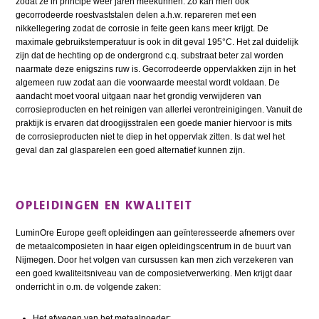
zodat ze in principe weer jaren meekunnen. Zo kan men ook
gecorrodeerde roestvaststalen delen a.h.w. repareren met een
nikkellegering zodat de corrosie in feite geen kans meer krijgt. De
maximale gebruikstemperatuur is ook in dit geval 195°C. Het zal duidelijk
zijn dat de hechting op de ondergrond c.q. substraat beter zal worden
naarmate deze enigszins ruw is. Gecorrodeerde oppervlakken zijn in het
algemeen ruw zodat aan die voorwaarde meestal wordt voldaan. De
aandacht moet vooral uitgaan naar het grondig verwijderen van
corrosieproducten en het reinigen van allerlei verontreinigingen. Vanuit de
praktijk is ervaren dat droogijsstralen een goede manier hiervoor is mits
de corrosieproducten niet te diep in het oppervlak zitten. Is dat wel het
geval dan zal glasparelen een goed alternatief kunnen zijn.
OPLEIDINGEN EN KWALITEIT
LuminOre Europe geeft opleidingen aan geïnteresseerde afnemers over
de metaalcomposieten in haar eigen opleidingscentrum in de buurt van
Nijmegen. Door het volgen van cursussen kan men zich verzekeren van
een goed kwaliteitsniveau van de composietverwerking. Men krijgt daar
onderricht in o.m. de volgende zaken:
Het afwegen van het metaalpoeder;