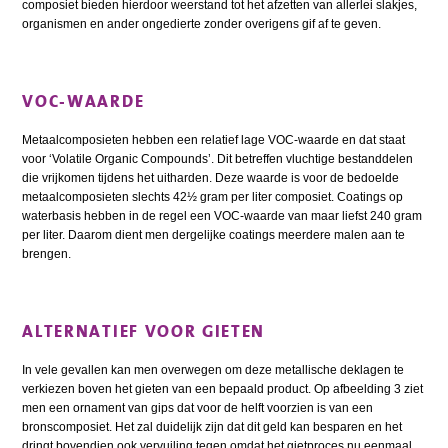
composiet bieden hierdoor weerstand tot het afzetten van allerlei slakjes,
organismen en ander ongedierte zonder overigens gif af te geven.
VOC-WAARDE
Metaalcomposieten hebben een relatief lage VOC-waarde en dat staat
voor ‘Volatile Organic Compounds’. Dit betreffen vluchtige bestanddelen
die vrijkomen tijdens het uitharden. Deze waarde is voor de bedoelde
metaalcomposieten slechts 42½ gram per liter composiet. Coatings op
waterbasis hebben in de regel een VOC-waarde van maar liefst 240 gram
per liter. Daarom dient men dergelijke coatings meerdere malen aan te
brengen.
ALTERNATIEF VOOR GIETEN
In vele gevallen kan men overwegen om deze metallische deklagen te
verkiezen boven het gieten van een bepaald product. Op afbeelding 3 ziet
men een ornament van gips dat voor de helft voorzien is van een
bronscomposiet. Het zal duidelijk zijn dat dit geld kan besparen en het
dringt bovendien ook vervuiling tegen omdat het gietproces nu eenmaal