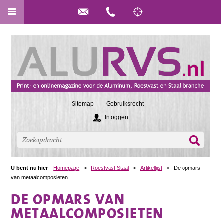
Sitemap
Gebruiksrecht
Inloggen
U bent nu hier
Homepage
>
Roestvast Staal
>
Artikellijst
>
De opmars
van metaalcomposieten
DE OPMARS VAN
METAALCOMPOSIETEN