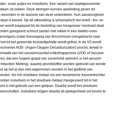
uten, zoals putjes en insluitsels. Een variant van laatstgenoemde
estaan uit oxiden. Deze strengen kunnen aanleiding geven tot
 zich bevinden in de laszone van deze onderdelen. Hun aanwezigheid
taal is bereid. Op de afbeelding is schematisch het smelt-, fris- en
n wordt toegepast bij de bereiding van hoogzuiver roestvast staal.
worden gelegeerd schroot samen met nikkel in een elektro-oven
vervolgens onder toevoeging van ferrochroom overgebracht naar
het tot het gewenste koolstofgehalte wordt gefrist. In de VS wordt
eschreven AOD- (Argon-Oxygen Decarburization) proces, terwijl in
maakt van het vacuümzuurstof ontkolingsproces (VOD of Vacuüm-
ces, dat een hogere graad van zuiverheid oplevert, is het vacuüm
 Induction Melting), waarbij grondstoffen worden gebruikt van eerste
loed op het al dan niet opgenomen worden in het gietblok van
bevinden. Als het vloeibare metaal via een keramische toevoertrechter
orden insluitsels in het vloeibare metaal meegevoerd tot in het
ient is het gebruik van een gietpan. Daarbij wordt het vloeibare
eerschotten. Insluitsels krijgen daarbij de gelegenheid om boven te