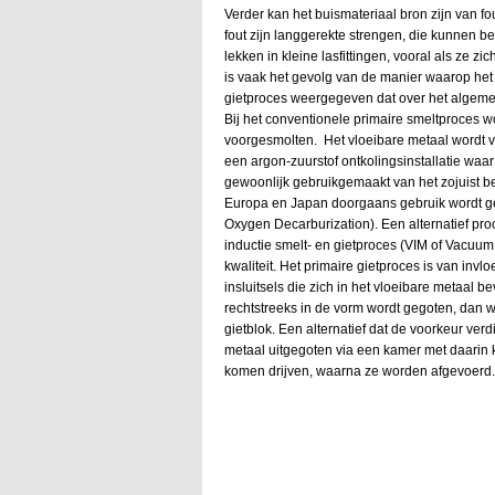
Verder kan het buismateriaal bron zijn van fo
fout zijn langgerekte strengen, die kunnen b
lekken in kleine lasfittingen, vooral als ze
is vaak het gevolg van de manier waarop het s
gietproces weergegeven dat over het algemee
Bij het conventionele primaire smeltproces 
voorgesmolten. Het vloeibare metaal wordt 
een argon-zuurstof ontkolingsinstallatie waar 
gewoonlijk gebruikgemaakt van het zojuist b
Europa en Japan doorgaans gebruik wordt ge
Oxygen Decarburization). Een alternatief pro
inductie smelt- en gietproces (VIM of Vacuum
kwaliteit. Het primaire gietproces is van inv
insluitsels die zich in het vloeibare metaal 
rechtstreeks in de vorm wordt gegoten, dan w
gietblok. Een alternatief dat de voorkeur verd
metaal uitgegoten via een kamer met daarin k
komen drijven, waarna ze worden afgevoerd.