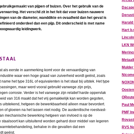
Arcus 
gebruikgemaakt van pijpen of buizen. Over het gebruik van de
Dacapo
erwarring. Het verschil zit in het feit dat voor buizen nauwere
Derust
tingen van de diameter, wanddikte en ovaalheid dan het geval is
Harald
definieerd onderdeel dan een pijp. Dit onderscheid is met name
hoogwaardig leidingwerk.
Hart b.
Lincoln
LKN W
Merino
 STAAL
Metaal
Mulder
 dat als eerste in aanmerking komt voor de vervaardiging van
Nicome
industrie waar een hoge graad van zuiverheid wordt geëist, zoals
name het type 316L of equivalenten is het staal bij uitstek. Het type
NOXON
passingen, maar werd vooral gebruikt vanwege zijn prijs,
Oosten
en corrosie. Verder is het vanwege zijn relatief harde oppervlak
OReute
eid van 316 maakt dat het vrij gemakkelijk kan worden gegoten,
s uitstekend, hetgeen de bewerkbaarheid alleen maar bevordert.
Paul M
n of gloeien na het lassen niet nodig. De austenitische roestvast-
PMF In
 van mechanische bewerking hetgeen van invloed is op de
Rovast
staalsoort kan uitsluitend worden gehard door middel van legeren
warmtebehandeling, behalve in die gevallen dat een
RVS N
t geëist.