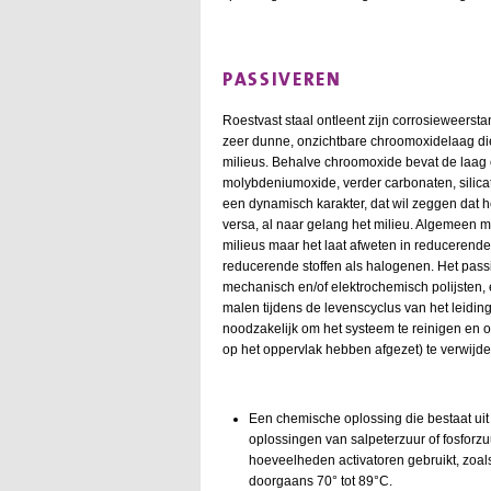
PASSIVEREN
Roestvast staal ontleent zijn corrosieweerst
zeer dunne, onzichtbare chroomoxidelaag die h
milieus. Behalve chroomoxide bevat de laag o
molybdeniumoxide, verder carbonaten, silicat
een dynamisch karakter, dat wil zeggen dat h
versa, al naar gelang het milieu. Algemeen
milieus maar het laat afweten in reducerend
reducerende stoffen als halogenen. Het pass
mechanisch en/of elektrochemisch polijsten,
malen tijdens de levenscyclus van het leid
noodzakelijk om het systeem te reinigen en 
op het oppervlak hebben afgezet) te verwijd
Een chemische oplossing die bestaat uit
oplossingen van salpeterzuur of fosforzu
hoeveelheden activatoren gebruikt, zoa
doorgaans 70° tot 89°C.