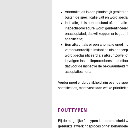
Anomalie; dit is een plaatselijk gebied 
buiten de specificatie valt en wordt gecl
Indicatie; dit is een toestand of anomali
inspectieprocedure wordt geïdentificeerd
onacceptabel, dat wil zeggen er is geen
specificatie;
Een afkeur; als er een anomalie en/of in
verantwoordelijke instanties als onaccep
wordt geclassificeerd als afkeur. Zowel
te volgen inspectieprocedures en method
dat voor de inspectie de bekwaamheid mo
acceptatiecriteria.
Verder moet er duidelijkheid zijn over de sp
specificaties, moet vaststaan welke prioriteit
FOUTTYPEN
Bij de mogelijke fouttypen kan onderscheid 
gebruikte afwerkingsproces of het behandele