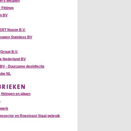
n’s Metalen
 Fittings
hn BV
RT Noxon B.V.
euwen Stainless BV
Group B.V.
te Nederland BV
 BV - Duurzame desinfectie
Tube NL
BRIEKEN
 fittingen en pijpen
n
gwerk
gssector en Roestvast Staal gebruik