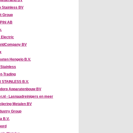
Nederland BV
 Stainless BV
it Group
 Pihl AB
v.
 Electric
eldCompany BV
x
keten Hengelo B.V.
 Stainless
t-Trading
 STAINLESS B.V.
dorp Apparatenbouw BV
r.nl - Lasnaadreinigers en meer
eijering Metalen BV
dustry Group
a B.V.
oord