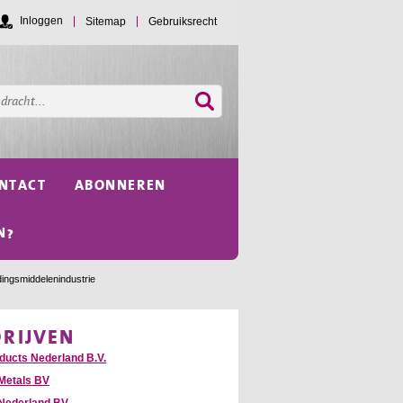
Inloggen
Sitemap
Gebruiksrecht
NTACT
ABONNEREN
N?
dingsmiddelenindustrie
DRIJVEN
oducts Nederland B.V.
Metals BV