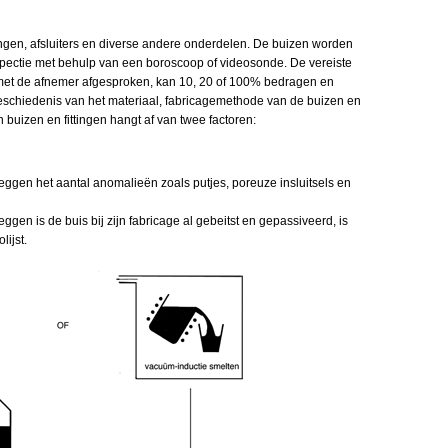
tingen, afsluiters en diverse andere onderdelen. De buizen worden
ectie met behulp van een boroscoop of videosonde. De vereiste
met de afnemer afgesproken, kan 10, 20 of 100% bedragen en
eschiedenis van het materiaal, fabricagemethode van de buizen en
 buizen en fittingen hangt af van twee factoren:
 zeggen het aantal anomalieën zoals putjes, poreuze insluitsels en
eggen is de buis bij zijn fabricage al gebeitst en gepassiveerd, is
lijst.