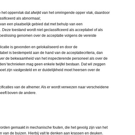
op het oppervlak dat afwijkt van het omringende opper vlak, daardoor
assificeerd als abnormaal;
e van een plaatselijk gebied dat met behulp van een
. Deze toestand wordt niet geclassificeerd als acceptabel of als
 beslissing genomen over de acceptatie volgens de vereiste
dicatie is gevonden en gelokaliseerd en door de
tabel is bestempeld aan de hand van de acceptatiecriteria, dan
 over de bekwaamheid van het inspecterende personeel als over de
en/ technieken mag geen enkele twijfel bestaan. Dat wil zeggen
et zijn vastgesteld en er duidelijkheid moet heersen over de
ecificaties van de afnemer. Als er wordt verwezen naar verscheidene
 heeft boven de andere.
worden gemaakt in mechanische fouten, die het gevolg zijn van het
n van de buizen. Hierbij valt te denken aan krassen en deuken.