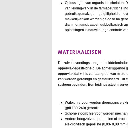
Oplossingen van organische chelaten. Dit
van leidingwerk in de farmaceutische in
gebruiksgemak, geringe giftigheid en ov
makkelijker kan worden geloosd na gebru
diammoniumcitraat en dubbelbasisch amm
oplossingen is nauwkeurige controle van
MATERIAALEISEN
De zuivel-, voedings- en genotmiddelenindust
oppervlaktegesteldheid. De achterliggende g
oppervlak dat vrij is van aangroei van micro
kan worden gereinigd en gesteriliseerd. Dit s
systeem bevinden. Een leidingsysteem vervoe
Water; hiervoor worden doorgaans elektr
(grit 180-240) gebruikt;
Schone stoom; hiervoor worden mechanisc
Andere hoogzuivere producten of proces
elektrolytisch gepolijste (0,03- 0,08 mm)