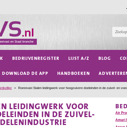
NK
BEDRIJVENREGISTER
LIJST A/Z
BLOG
CO
DOWNLOAD DE APP
HANDBOEKEN
ADVERTERE
Artikellijst
>
Roestvast Stalen leidingwerk voor hoogzuivere doeleinden in de zuivel- en voe
EN LEIDINGWERK VOOR
BE
LEINDEN IN DE ZUIVEL-
Air Pr
DELENINDUSTRIE
Amari 