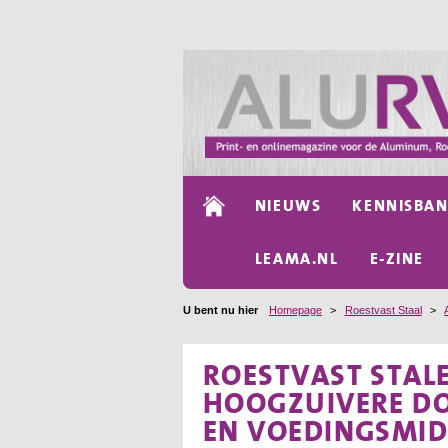
NIEUWS
KENNISBA
LEAMA.NL
E-ZINE
U bent nu hier
Homepage
>
Roestvast Staal
>
ROESTVAST STAL
HOOGZUIVERE DOE
EN VOEDINGSMID