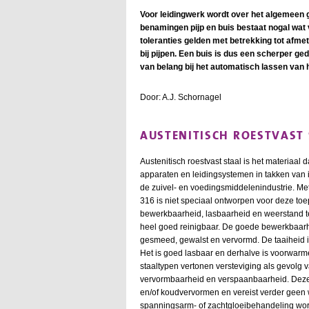
Voor leidingwerk wordt over het algemeen 
benamingen pijp en buis bestaat nogal wat v
toleranties gelden met betrekking tot afme
bij pijpen. Een buis is dus een scherper ge
van belang bij het automatisch lassen van 
Door: A.J. Schornagel
AUSTENITISCH ROESTVAST
Austenitisch roestvast staal is het materiaal
apparaten en leidingsystemen in takken van 
de zuivel- en voedingsmiddelenindustrie. Met 
316 is niet speciaal ontworpen voor deze toe
bewerkbaarheid, lasbaarheid en weerstand teg
heel goed reinigbaar. De goede bewerkbaarh
gesmeed, gewalst en vervormd. De taaiheid i
Het is goed lasbaar en derhalve is voorwarme
staaltypen vertonen versteviging als gevolg
vervormbaarheid en verspaanbaarheid. Deze 
en/of koudvervormen en vereist verder geen 
spanningsarm- of zachtgloeibehandeling word