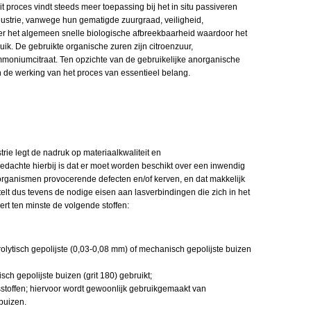
 proces vindt steeds meer toepassing bij het in situ passiveren
dustrie, vanwege hun gematigde zuurgraad, veiligheid,
er het algemeen snelle biologische afbreekbaarheid waardoor het
ik. De gebruikte organische zuren zijn citroenzuur,
oniumcitraat. Ten opzichte van de gebruikelijke anorganische
 de werking van het proces van essentieel belang.
rie legt de nadruk op materiaalkwaliteit en
edachte hierbij is dat er moet worden beschikt over een inwendig
-organismen provocerende defecten en/of kerven, en dat makkelijk
telt dus tevens de nodige eisen aan lasverbindingen die zich in het
rt ten minste de volgende stoffen:
olytisch gepolijste (0,03-0,08 mm) of mechanisch gepolijste buizen
h gepolijste buizen (grit 180) gebruikt;
stoffen; hiervoor wordt gewoonlijk gebruikgemaakt van
 buizen.