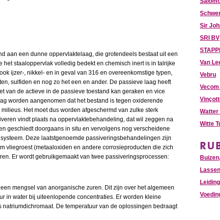
Salomo
Schwer
Sir Jo
SRI BV
STAPPE
and aan een dunne oppervlaktelaag, die grotendeels bestaat uit een
Van Le
et staaloppervlak volledig bedekt en chemisch inert is in talrijke
ok ijzer-, nikkel- en in geval van 316 en overeenkomstige typen,
Vebru
en, sulfiden en nog zo het een en ander. De passieve laag heeft
Vecom 
et van de actieve in de passieve toestand kan geraken en vice
Vinçot
 mag worden aangenomen dat het bestand is tegen oxiderende
e milieus. Het moet dus worden afgeschermd van zulke sterk
Watter
iveren vindt plaats na oppervlaktebehandeling, dat wil zeggen na
Witte 
 en geschiedt doorgaans in situ en vervolgens nog verscheidene
ingsysteem. Deze laatstgenoemde passiveringsbehandelingen zijn
RU
om vliegroest (metaaloxiden en andere corrosieproducten die zich
eren. Er wordt gebruikgemaakt van twee passiveringsprocessen:
Buizen,
Lasse
Leidin
 een mengsel van anorganische zuren. Dit zijn over het algemeen
Voedin
ur in water bij uiteenlopende concentraties. Er worden kleine
ls natriumdichromaat. De temperatuur van de oplossingen bedraagt