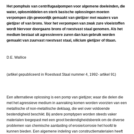
Het pomphuis van centrifugaalpompen voor algemene doeleinden, die
water, oplosmiddelen en sterk basische oplossingen moeten
verpompen zijn gewoonlijk gemaakt van gietijzer met waaiers van
gietijzer of van brons. Voor het verpompen van zwak zure vloeistoffen
wordt hiervoor doorgaans brons of roestvast staal genomen. Als het
medium bestaat uit agressievere zuren dan kan gebruik worden
gemaakt van zuurvast roestvast staal, silicium gietijzer of titaan.
D.E. Wallice
(artikel gepubliceerd in Roestvast Staal nummer 4, 1992- artikel 91)
Een alternatieve oplossing is een pomp van gietijzer, waar die delen die
met het agressieve medium in aanraking komen worden voorzien van een
metallische of non-metallische deklaag, die wel over voldoende
bestendigheid beschikt. Bij andere pomptypen worden steeds vaker
materialen toegepast met een groot bestendigheidsbereik om de diverse
problemen van chemische aantasting of erosie/corrosie het hoofd te
kunnen bieden. Een algemene indeling van constructiematerialen heeft