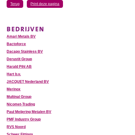
Terug
Print deze pagina
BEDRIJVEN
Amari Metals BV
Bactoforce
Dacapo Stainless BV
Derustit Group
Harald Pihl AB
Hart b.v.
JACQUET Nederland BV
Merinox
Multinal Group
Nicomet-Trading
Paul Meijering Metalen BV
PMF Industry Group
RVS Noord
Schwer Fittings