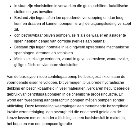
In staat zijn vloeistoffen te verwerken die gruis, schilfers, katalitische
stoffen en gas bevatten.
Bestand zijn tegen af en toe optredende verstopping en dan leeg
kunnen draaien of kunnen pompen terwijl de uitgangsleiding verstopt
zit.
och betrouwbaar blijven pompen, zelfs als de waaier en aslager te
lijden hebben gehad van corrosie (verlies aan balans).
Bestand zijn tegen normale in leidingwerk optredende mechanische
spanningen, dreunen en schokken.
Minimale lekkage vertonen, vooral in geval corrosieve, waardevolle,
giftige of licht ontvlambare vloeistoffen.
Van de basistypen is de centrifugaalpomp het best geschikt om aan de
voornoemde eisen te voldoen. Dit vermogen, plus brede hydraulische
dekking en beschikbaarheid in veel materialen, verklaren het uitgebreide
gebruik van centrifugaalpompen in de chemische procesindustrie. Er
wordt een tweedeling aangebracht in pompen mèt en pompen zonder
afdichting. Deze tweedeling weerspiegelt een toenemende bezorgdheid
inzake verontreiniging, een bezorgheid die ertoe heeft geleid om de
keuze tussen met en zonder afdichting tot een basisbesluit te maken bij
het bepalen van een pompconfiguratie.