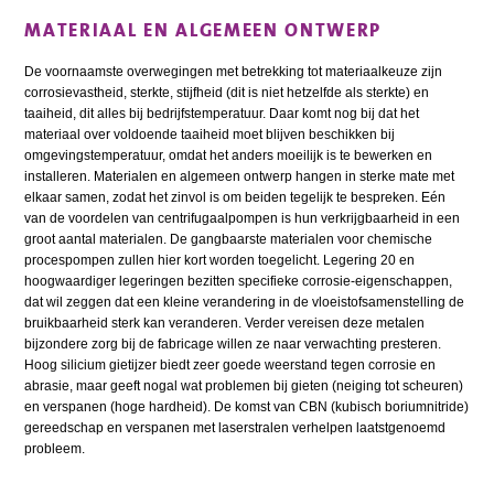
MATERIAAL EN ALGEMEEN ONTWERP
De voornaamste overwegingen met betrekking tot materiaalkeuze zijn
corrosievastheid, sterkte, stijfheid (dit is niet hetzelfde als sterkte) en
taaiheid, dit alles bij bedrijfstemperatuur. Daar komt nog bij dat het
materiaal over voldoende taaiheid moet blijven beschikken bij
omgevingstemperatuur, omdat het anders moeilijk is te bewerken en
installeren. Materialen en algemeen ontwerp hangen in sterke mate met
elkaar samen, zodat het zinvol is om beiden tegelijk te bespreken. Eén
van de voordelen van centrifugaalpompen is hun verkrijgbaarheid in een
groot aantal materialen. De gangbaarste materialen voor chemische
procespompen zullen hier kort worden toegelicht. Legering 20 en
hoogwaardiger legeringen bezitten specifieke corrosie-eigenschappen,
dat wil zeggen dat een kleine verandering in de vloeistofsamenstelling de
bruikbaarheid sterk kan veranderen. Verder vereisen deze metalen
bijzondere zorg bij de fabricage willen ze naar verwachting presteren.
Hoog silicium gietijzer biedt zeer goede weerstand tegen corrosie en
abrasie, maar geeft nogal wat problemen bij gieten (neiging tot scheuren)
en verspanen (hoge hardheid). De komst van CBN (kubisch boriumnitride)
gereedschap en verspanen met laserstralen verhelpen laatstgenoemd
probleem.