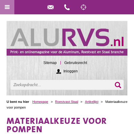
Sitemap
Gebruiksrecht
Inloggen
U bent nu hier
Homepage
>
Roestvast Staal
>
Artikellijst
>
Materiaalkeuze
voor pompen
MATERIAALKEUZE VOOR
POMPEN