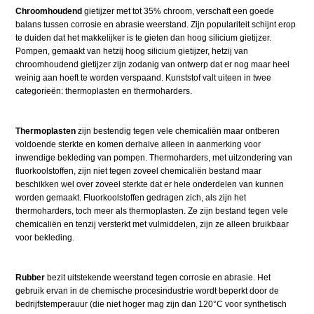
Chroomhoudend
gietijzer met tot 35% chroom, verschaft een goede
balans tussen corrosie en abrasie weerstand. Zijn populariteit schijnt erop
te duiden dat het makkelijker is te gieten dan hoog silicium gietijzer.
Pompen, gemaakt van hetzij hoog silicium gietijzer, hetzij van
chroomhoudend gietijzer zijn zodanig van ontwerp dat er nog maar heel
weinig aan hoeft te worden verspaand. Kunststof valt uiteen in twee
categorieën: thermoplasten en thermoharders.
Thermoplasten
zijn bestendig tegen vele chemicaliën maar ontberen
voldoende sterkte en komen derhalve alleen in aanmerking voor
inwendige bekleding van pompen. Thermoharders, met uitzondering van
fluorkoolstoffen, zijn niet tegen zoveel chemicaliën bestand maar
beschikken wel over zoveel sterkte dat er hele onderdelen van kunnen
worden gemaakt. Fluorkoolstoffen gedragen zich, als zijn het
thermoharders, toch meer als thermoplasten. Ze zijn bestand tegen vele
chemicaliën en tenzij versterkt met vulmiddelen, zijn ze alleen bruikbaar
voor bekleding.
Rubber
bezit uitstekende weerstand tegen corrosie en abrasie. Het
gebruik ervan in de chemische procesindustrie wordt beperkt door de
bedrijfstemperauur (die niet hoger mag zijn dan 120°C voor synthetisch