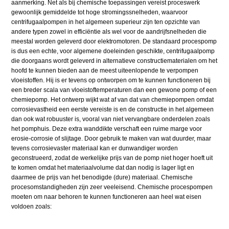
aanmerking. Net als bij chemische toepassingen vereist proceswerk
gewoonlijk gemiddelde tot hoge stromingssnelheden, waarvoor
centrifugaalpompen in het algemeen superieur zijn ten opzichte van
andere typen zowel in efficiëntie als wel voor de aandrijfsnelheden die
meestal worden geleverd door elektromotoren. De standaard procespomp
is dus een echte, voor algemene doeleinden geschikte, centrifugaalpomp
die doorgaans wordt geleverd in alternatieve constructiematerialen om het
hoofd te kunnen bieden aan de meest uiteenlopende te verpompen
vloeistoffen. Hij is er tevens op ontworpen om te kunnen functioneren bij
een breder scala van vloeistoftemperaturen dan een gewone pomp of een
chemiepomp. Het ontwerp wijkt wat af van dat van chemiepompen omdat
corrosievastheid een eerste vereiste is en de constructie in het algemeen
dan ook wat robuuster is, vooral van niet vervangbare onderdelen zoals
het pomphuis. Deze extra wanddikte verschaft een ruime marge voor
erosie-corrosie of slijtage. Door gebruik te maken van wat duurder, maar
tevens corrosievaster materiaal kan er dunwandiger worden
geconstrueerd, zodat de werkelijke prijs van de pomp niet hoger hoeft uit
te komen omdat het materiaalvolume dat dan nodig is lager ligt en
daarmee de prijs van het benodigde (dure) materiaal. Chemische
procesomstandigheden zijn zeer veeleisend. Chemische procespompen
moeten om naar behoren te kunnen functioneren aan heel wat eisen
voldoen zoals: