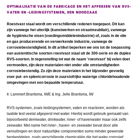
OPTIMALISATIE VAN DE FABRICAGE EN HET AFPERSEN VAN RVS-
VATEN EN -LEIDINGSYSTEMEN, EEN NOODZAAK
Roestvast staal wordt om verschillende redenen toegepast. Dit kan
zijn vanwege het uiterlijk (kunstwerken en straatmeubilair), vanwege
de hygiënische eisen (voedingsmiddelenindustrie) of, zoals in de olie
en gas producerende en verwerkende industrie, vanwege de
corrosiebestendigheid. In dit artikel beperken we ons tot de toepassing
van austenitische soorten roestvast staal uit de 300-serie en de duplex
RVS-soorten. In tegenstelling tot wat de naam 'roestvast' bij velen doet
vermoeden, zijn deze materialen niet onder alle omstandigheden
corrosiebestendig. Zo zijn deze materialen in het bijzonder gevoelig
voor put- en spleetcorrosie in zuurstofrijke waterige chloridehoudende
omgevingen met een bepaalde temperatuur.
Ir. Lammert Brantsma, IWE & Ing. Jelle Brantsma, IW
RVS-systemen, zoals leidingsystemen, vaten en reactoren, worden als
laatste test veelal afgeperst met water. Hierbij wordt gebruik gemaakt van
bijvoorbeeld demiwater, drinkwater, rivier- of havenwater maar ook zelfs
zeewater. Met name het rivier-, haven- en zeewater bevat door alle
vervuilingen en door natuurlijke componenten soms minder gewenste
bestanddelen, zoals verschillende chemicaliën die het water corrosief