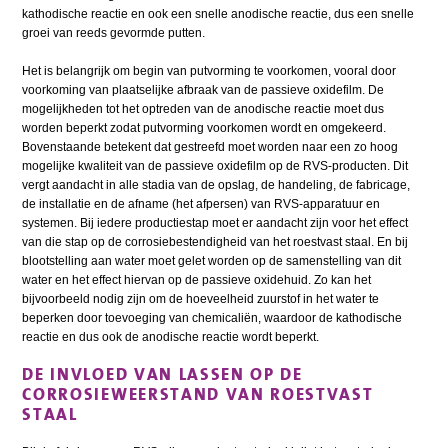
kathodische reactie en ook een snelle anodische reactie, dus een snelle
groei van reeds gevormde putten.
Het is belangrijk om begin van putvorming te voorkomen, vooral door
voorkoming van plaatselijke afbraak van de passieve oxidefilm. De
mogelijkheden tot het optreden van de anodische reactie moet dus
worden beperkt zodat putvorming voorkomen wordt en omgekeerd.
Bovenstaande betekent dat gestreefd moet worden naar een zo hoog
mogelijke kwaliteit van de passieve oxidefilm op de RVS-producten. Dit
vergt aandacht in alle stadia van de opslag, de handeling, de fabricage,
de installatie en de afname (het afpersen) van RVS-apparatuur en
systemen. Bij iedere productiestap moet er aandacht zijn voor het effect
van die stap op de corrosiebestendigheid van het roestvast staal. En bij
blootstelling aan water moet gelet worden op de samenstelling van dit
water en het effect hiervan op de passieve oxidehuid. Zo kan het
bijvoorbeeld nodig zijn om de hoeveelheid zuurstof in het water te
beperken door toevoeging van chemicaliën, waardoor de kathodische
reactie en dus ook de anodische reactie wordt beperkt.
DE INVLOED VAN LASSEN OP DE
CORROSIEWEERSTAND VAN ROESTVAST
STAAL