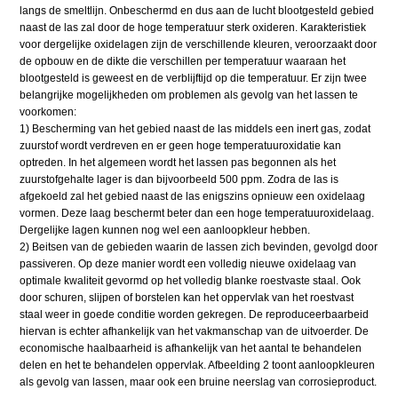
langs de smeltlijn. Onbeschermd en dus aan de lucht blootgesteld gebied
naast de las zal door de hoge temperatuur sterk oxideren. Karakteristiek
voor dergelijke oxidelagen zijn de verschillende kleuren, veroorzaakt door
de opbouw en de dikte die verschillen per temperatuur waaraan het
blootgesteld is geweest en de verblijftijd op die temperatuur. Er zijn twee
belangrijke mogelijkheden om problemen als gevolg van het lassen te
voorkomen:
1) Bescherming van het gebied naast de las middels een inert gas, zodat
zuurstof wordt verdreven en er geen hoge temperatuuroxidatie kan
optreden. In het algemeen wordt het lassen pas begonnen als het
zuurstofgehalte lager is dan bijvoorbeeld 500 ppm. Zodra de las is
afgekoeld zal het gebied naast de las enigszins opnieuw een oxidelaag
vormen. Deze laag beschermt beter dan een hoge temperatuuroxidelaag.
Dergelijke lagen kunnen nog wel een aanloopkleur hebben.
2) Beitsen van de gebieden waarin de lassen zich bevinden, gevolgd door
passiveren. Op deze manier wordt een volledig nieuwe oxidelaag van
optimale kwaliteit gevormd op het volledig blanke roestvaste staal. Ook
door schuren, slijpen of borstelen kan het oppervlak van het roestvast
staal weer in goede conditie worden gekregen. De reproduceerbaarbeid
hiervan is echter afhankelijk van het vakmanschap van de uitvoerder. De
economische haalbaarheid is afhankelijk van het aantal te behandelen
delen en het te behandelen oppervlak. Afbeelding 2 toont aanloopkleuren
als gevolg van lassen, maar ook een bruine neerslag van corrosieproduct.