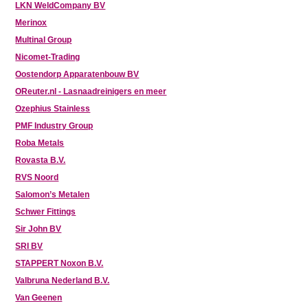
LKN WeldCompany BV
Merinox
Multinal Group
Nicomet-Trading
Oostendorp Apparatenbouw BV
OReuter.nl - Lasnaadreinigers en meer
Ozephius Stainless
PMF Industry Group
Roba Metals
Rovasta B.V.
RVS Noord
Salomon’s Metalen
Schwer Fittings
Sir John BV
SRI BV
STAPPERT Noxon B.V.
Valbruna Nederland B.V.
Van Geenen