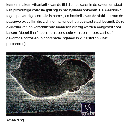
kunnen maken. Afhankelijk van de tijd die het water in de systemen staat,
kan putvormige corrosie (pitting) in het systeem optreden. De weerstar{d
tegen putvormige corrosie is namelijk afhankelijk van de stabiliteit van de
passieve oxidefilm die zich normaliter op het roestvast staal bevindt. Deze
oxidefilm kan op verschillende manieren ernstig worden aangetast door
lassen. Afbeelding 1 toont een doorsnede van een in roestvast staál
gevormde corrosieput (doorsnede ingebed in kunststof t.b.v het
prepareren).
Afbeelding 1