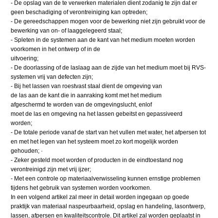
- De opslag van de te verwerken materialen dient zodanig te zijn dat er
geen beschadiging of verontreiniging kan optreden;
- De gereedschappen mogen voor de bewerking niet zijn gebruikt voor de
bewerking van on- of laaggelegeerd staal;
- Spleten in de systemen aan de kant van het medium moeten worden
voorkomen in het ontwerp of in de
uitvoering;
- De doorlassing of de laslaag aan de zijde van het medium moet bij RVS-
systemen vrij van defecten zijn;
- Bij het lassen van roestvast staal dient de omgeving van
de las aan de kant die in aanraking komt met het medium
afgeschermd te worden van de omgevingslucht, enlof
moet de las en omgeving na het lassen gebeitst en gepassiveerd
worden;
- De totale periode vanaf de start van het vullen met water, het afpersen tot
en met het legen van het systeem moet zo kort mogelijk worden
gehouden; ·
- Zeker gesteld moet worden of producten in de eindtoestand nog
verontreinigd zijn met vrij ijzer;
- Met een controle op materiaalverwisseling kunnen ernstige problemen
tijdens het gebruik van systemen worden voorkomen.
In een volgend artikel zal meer in detail worden ingegaan op goede
praktijk van materiaal naspeurbaarheid, opslag en handeling, lasontwerp,
lassen, afpersen en kwaliteitscontrole. Dit artikel zal worden geplaatst in