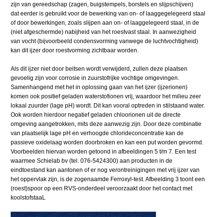
zijn van gereedschap (zagen, buigstempels, borstels en slijpschijven)
dat eerder is gebruikt voor de bewerking van on- of laaggegelegeerd staal
of door bewerkingen, zoals slijpen aan on- of laaggelegeerd staal, in de
(niet afgeschermde) nabijheid van het roestvast staal. In aanwezigheid
van vocht (bijvoorbeeld condensvorming vanwege de luchtvochtigheid)
kan dit ijzer door roestvorming zichtbaar worden.
Als dit ijzer niet door beitsen wordt verwijderd, zullen deze plaatsen
gevoelig zijn voor corrosie in zuurstofrijke vochtige omgevingen.
Samenhangend met het in oplossing gaan van het ijzer (ijzerionen)
komen ook positief geladen waterstofionen vrij, waardoor het milieu zeer
lokaal zuurder (lage pH) wordt. Dit kan vooral optreden in stilstaand water.
Ook worden hierdoor negatief geladen chloorionen uit de directe
omgeving aangetrokken, mits deze aanwezig zijn. Door deze combinatie
van plaatselijk lage pH en verhoogde chlorideconcentratie kan de
passieve oxidelaag worden doorbroken en kan een put worden gevormd.
Voorbeelden hiervan worden getoond in afbeeldingen 5 t/m 7. Een test
waarmee Schielab bv (tel. 076-5424300) aan producten in de
eindtoestand kan aantonen of er nog verontreinigingen met vrij ijzer van
het oppervlak zijn, is de zogenaamde Ferroxyl-test. Afbeelding 3 toont een
(roest)spoor op een RVS-onderdeel veroorzaakt door het contact met
koolstofstaaL