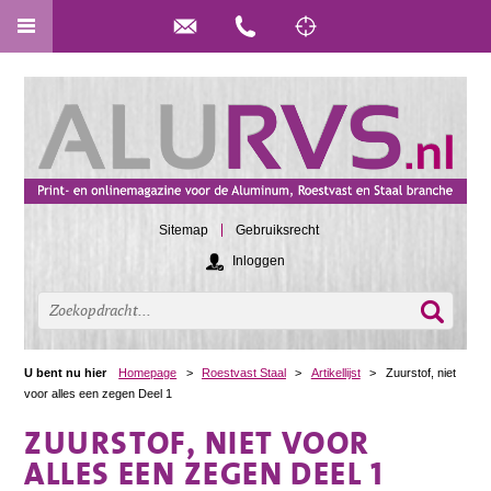
Sitemap
Gebruiksrecht
Inloggen
U bent nu hier
Homepage
>
Roestvast Staal
>
Artikellijst
>
Zuurstof, niet
voor alles een zegen Deel 1
ZUURSTOF, NIET VOOR
ALLES EEN ZEGEN DEEL 1