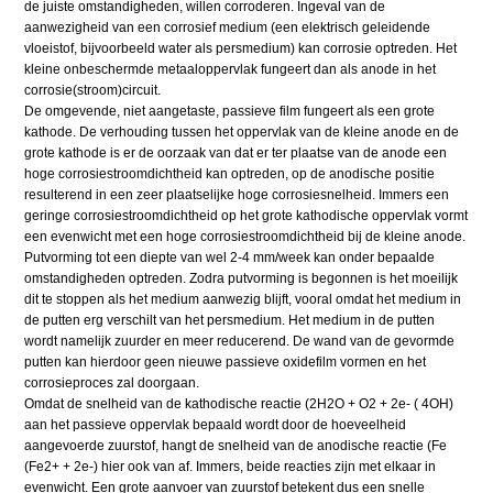
de juiste omstandigheden, willen corroderen. Ingeval van de
aanwezigheid van een corrosief medium (een elektrisch geleidende
vloeistof, bijvoorbeeld water als persmedium) kan corrosie optreden. Het
kleine onbeschermde metaaloppervlak fungeert dan als anode in het
corrosie(stroom)circuit.
De omgevende, niet aangetaste, passieve film fungeert als een grote
kathode. De verhouding tussen het oppervlak van de kleine anode en de
grote kathode is er de oorzaak van dat er ter plaatse van de anode een
hoge corrosiestroomdichtheid kan optreden, op de anodische positie
resulterend in een zeer plaatselijke hoge corrosiesnelheid. Immers een
geringe corrosiestroomdichtheid op het grote kathodische oppervlak vormt
een evenwicht met een hoge corrosiestroomdichtheid bij de kleine anode.
Putvorming tot een diepte van wel 2-4 mm/week kan onder bepaalde
omstandigheden optreden. Zodra putvorming is begonnen is het moeilijk
dit te stoppen als het medium aanwezig blijft, vooral omdat het medium in
de putten erg verschilt van het persmedium. Het medium in de putten
wordt namelijk zuurder en meer reducerend. De wand van de gevormde
putten kan hierdoor geen nieuwe passieve oxidefilm vormen en het
corrosieproces zal doorgaan.
Omdat de snelheid van de kathodische reactie (2H2O + O2 + 2e- ( 4OH)
aan het passieve oppervlak bepaald wordt door de hoeveelheid
aangevoerde zuurstof, hangt de snelheid van de anodische reactie (Fe
(Fe2+ + 2e-) hier ook van af. Immers, beide reacties zijn met elkaar in
evenwicht. Een grote aanvoer van zuurstof betekent dus een snelle