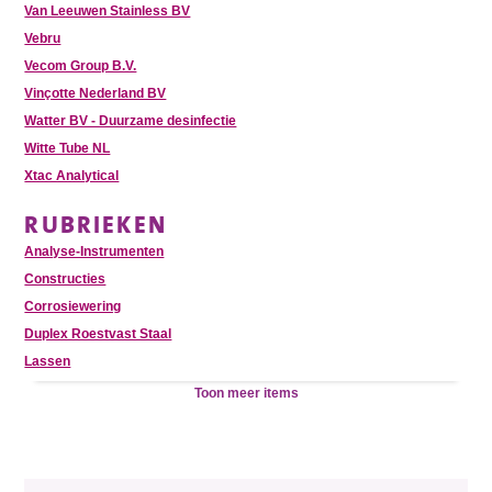
Van Leeuwen Stainless BV
Vebru
Vecom Group B.V.
Vinçotte Nederland BV
Watter BV - Duurzame desinfectie
Witte Tube NL
Xtac Analytical
RUBRIEKEN
Analyse-Instrumenten
Constructies
Corrosiewering
Duplex Roestvast Staal
Lassen
Toon meer items