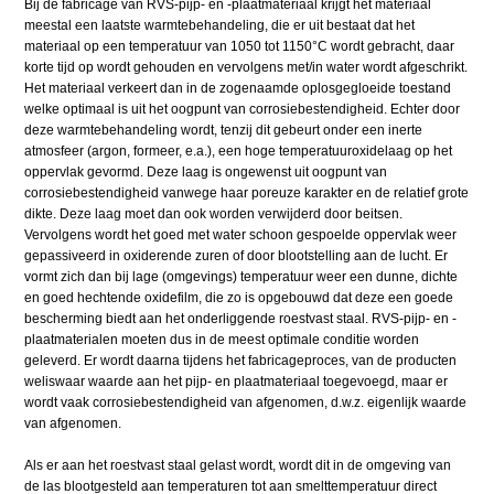
Bij de fabricage van RVS-pijp- en -plaatmateriaal krijgt het materiaal
meestal een laatste warmtebehandeling, die er uit bestaat dat het
materiaal op een temperatuur van 1050 tot 1150°C wordt gebracht, daar
korte tijd op wordt gehouden en vervolgens met/in water wordt afgeschrikt.
Het materiaal verkeert dan in de zogenaamde oplosgegloeide toestand
welke optimaal is uit het oogpunt van corrosiebestendigheid. Echter door
deze warmtebehandeling wordt, tenzij dit gebeurt onder een inerte
atmosfeer (argon, formeer, e.a.), een hoge temperatuuroxidelaag op het
oppervlak gevormd. Deze laag is ongewenst uit oogpunt van
corrosiebestendigheid vanwege haar poreuze karakter en de relatief grote
dikte. Deze laag moet dan ook worden verwijderd door beitsen.
Vervolgens wordt het goed met water schoon gespoelde oppervlak weer
gepassiveerd in oxiderende zuren of door blootstelling aan de lucht. Er
vormt zich dan bij lage (omgevings) temperatuur weer een dunne, dichte
en goed hechtende oxidefilm, die zo is opgebouwd dat deze een goede
bescherming biedt aan het onderliggende roestvast staal. RVS-pijp- en -
plaatmaterialen moeten dus in de meest optimale conditie worden
geleverd. Er wordt daarna tijdens het fabricageproces, van de producten
weliswaar waarde aan het pijp- en plaatmateriaal toegevoegd, maar er
wordt vaak corrosiebestendigheid van afgenomen, d.w.z. eigenlijk waarde
van afgenomen.
Als er aan het roestvast staal gelast wordt, wordt dit in de omgeving van
de las blootgesteld aan temperaturen tot aan smelttemperatuur direct