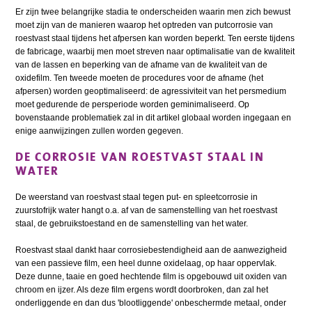
Er zijn twee belangrijke stadia te onderscheiden waarin men zich bewust
moet zijn van de manieren waarop het optreden van putcorrosie van
roestvast staal tijdens het afpersen kan worden beperkt. Ten eerste tijdens
de fabricage, waarbij men moet streven naar optimalisatie van de kwaliteit
van de lassen en beperking van de afname van de kwaliteit van de
oxidefilm. Ten tweede moeten de procedures voor de afname (het
afpersen) worden geoptimaliseerd: de agressiviteit van het persmedium
moet gedurende de persperiode worden geminimaliseerd. Op
bovenstaande problematiek zal in dit artikel globaal worden ingegaan en
enige aanwijzingen zullen worden gegeven.
DE CORROSIE VAN ROESTVAST STAAL IN
WATER
De weerstand van roestvast staal tegen put- en spleetcorrosie in
zuurstofrijk water hangt o.a. af van de samenstelling van het roestvast
staal, de gebruikstoestand en de samenstelling van het water.
Roestvast staal dankt haar corrosiebestendigheid aan de aanwezigheid
van een passieve film, een heel dunne oxidelaag, op haar oppervlak.
Deze dunne, taaie en goed hechtende film is opgebouwd uit oxiden van
chroom en ijzer. Als deze film ergens wordt doorbroken, dan zal het
onderliggende en dan dus 'blootliggende' onbeschermde metaal, onder