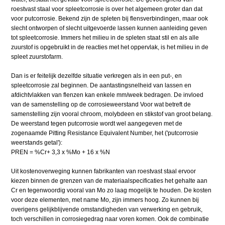
roestvast staal voor spleetcorrosie is over het algemeen groter dan dat
voor putcorrosie. Bekend zijn de spleten bij flensverbindingen, maar ook
slecht ontworpen of slecht uitgevoerde lassen kunnen aanleiding geven
tot spleetcorrosie. Immers het milieu in de spleten staat stil en als alle
zuurstof is opgebruikt in de reacties met het oppervlak, is het milieu in de
spleet zuurstofarm.
Dan is er feitelijk dezelfde situatie verkregen als in een put-, en
spleetcorrosie zal beginnen. De aantastingsnelheid van lassen en
afdichtvlakken van flenzen kan enkele mm/week bedragen. De invloed
van de samenstelling op de corrosieweerstand Voor wat betreft de
samenstelling zijn vooral chroom, molybdeen en stikstof van groot belang.
De weerstand tegen putcorrosie wordt wel aangegeven met de
zogenaamde Pitting Resistance Equivalent Number, het ('putcorrosie
weerstands getal'):
PREN = %Cr+ 3,3 x %Mo + 16 x %N
Uit kostenoverweging kunnen fabrikanten van roestvast staal ervoor
kiezen binnen de grenzen van de materiaalspecificaties het gehalte aan
Cr en tegenwoordig vooral van Mo zo laag mogelijk te houden. De kosten
voor deze elementen, met name Mo, zijn immers hoog. Zo kunnen bij
overigens gelijkblijvende omstandigheden van verwerking en gebruik,
toch verschillen in corrosiegedrag naar voren komen. Ook de combinatie