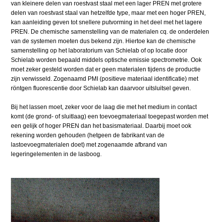
van kleinere delen van roestvast staal met een lager PREN met grotere
delen van roestvast staal van hetzelfde type, maar met een hoger PREN,
kan aanleiding geven tot snellere putvorming in het deel met het lagere
PREN. De chemische samenstelling van de materialen cq. de onderdelen
van de systemen moeten dus bekend zijn. Hiertoe kan de chemische
samenstelling op het laboratorium van Schielab of op locatie door
Schielab worden bepaald middels optische emissie spectrometrie. Ook
moet zeker gesteld worden dat er geen materialen tijdens de productie
zijn verwisseld. Zogenaamd PMI (positieve materiaal identificatie) met
röntgen fluorescentie door Schielab kan daarvoor uitsluitsel geven.
Bij het lassen moet, zeker voor de laag die met het medium in contact
komt (de grond- of sluitlaag) een toevoegmateriaal toegepast worden met
een gelijk of hoger PREN dan het basismateriaal. Daarbij moet ook
rekening worden gehouden (hetgeen de fabrikant van de
lastoevoegmaterialen doet) met zogenaamde afbrand van
legeringelementen in de lasboog.