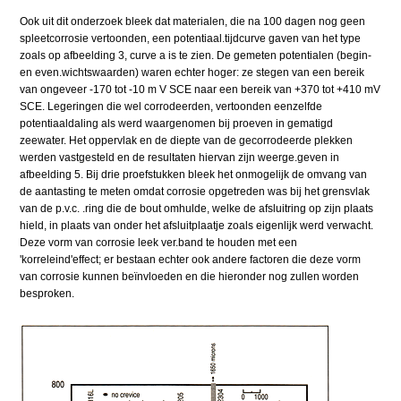
Ook uit dit onderzoek bleek dat materialen, die na 100 dagen nog geen
spleetcorrosie vertoonden, een potentiaal.tijdcurve gaven van het type
zoals op afbeelding 3, curve a is te zien. De gemeten potentialen (begin-
en even.wichtswaarden) waren echter hoger: ze stegen van een bereik
van ongeveer -170 tot -10 m V SCE naar een bereik van +370 tot +410 mV
SCE. Legeringen die wel corrodeerden, vertoonden eenzelfde
potentiaaldaling als werd waargenomen bij proeven in gematigd
zeewater. Het oppervlak en de diepte van de gecorrodeerde plekken
werden vastgesteld en de resultaten hiervan zijn weerge.geven in
afbeelding 5. Bij drie proefstukken bleek het onmogelijk de omvang van
de aantasting te meten omdat corrosie opgetreden was bij het grensvlak
van de p.v.c. .ring die de bout omhulde, welke de afsluitring op zijn plaats
hield, in plaats van onder het afsluitplaatje zoals eigenlijk werd verwacht.
Deze vorm van corrosie leek ver.band te houden met een
'korreleind'effect; er bestaan echter ook andere factoren die deze vorm
van corrosie kunnen beïnvloeden en die hieronder nog zullen worden
besproken.