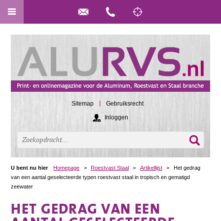
Sitemap
Gebruiksrecht
Inloggen
U bent nu hier
Homepage
>
Roestvast Staal
>
Artikellijst
>
Het gedrag
van een aantal geselecteerde typen roestvast staal in tropisch en gematigd
zeewater
HET GEDRAG VAN EEN