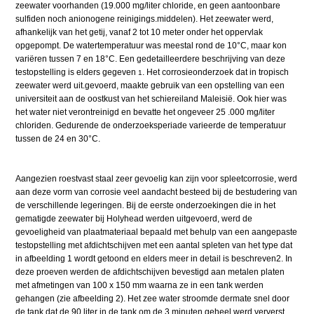
zeewater voorhanden (19.000 mg/liter chloride, en geen aantoonbare
sulfiden noch anionogene reinigings.middelen). Het zeewater werd,
afhankelijk van het getij, vanaf 2 tot 10 meter onder het oppervlak
opgepompt. De watertemperatuur was meestal rond de 10°C, maar kon
variëren tussen 7 en 18°C. Een gedetailleerdere beschrijving van deze
testopstelling is elders gegeven
. Het corrosieonderzoek dat in tropisch
1
zeewater werd uit.gevoerd, maakte gebruik van een opstelling van een
universiteit aan de oostkust van het schiereiland Maleisië. Ook hier was
het water niet verontreinigd en bevatte het ongeveer 25 .000 mg/liter
chloriden. Gedurende de onderzoeksperiade varieerde de temperatuur
tussen de 24 en 30°C.
Aangezien roestvast staal zeer gevoelig kan zijn voor spleetcorrosie, werd
aan deze vorm van corrosie veel aandacht besteed bij de bestudering van
de verschillende legeringen. Bij de eerste onderzoekingen die in het
gematigde zeewater bij Holyhead werden uitgevoerd, werd de
gevoeligheid van plaatmateriaal bepaald met behulp van een aangepaste
testopstelling met afdichtschijven met een aantal spleten van het type dat
in afbeelding 1 wordt getoond en elders meer in detail is beschreven2. In
deze proeven werden de afdichtschijven bevestigd aan metalen platen
met afmetingen van 100 x 150 mm waarna ze in een tank werden
gehangen (zie afbeelding 2). Het zee water stroomde dermate snel door
de tank dat de 90 liter in de tank om de 3 minuten geheel werd ververst.