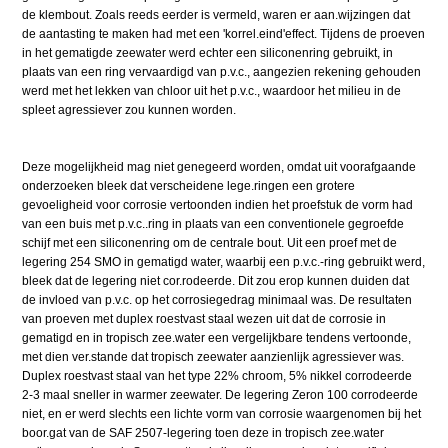
de klembout. Zoals reeds eerder is vermeld, waren er aan.wijzingen dat
de aantasting te maken had met een 'korrel.eind'effect. Tijdens de proeven
in het gematigde zeewater werd echter een siliconenring gebruikt, in
plaats van een ring vervaardigd van p.v.c., aangezien rekening gehouden
werd met het lekken van chloor uit het p.v.c., waardoor het milieu in de
spleet agressiever zou kunnen worden.
Deze mogelijkheid mag niet genegeerd worden, omdat uit voorafgaande
onderzoeken bleek dat verscheidene lege.ringen een grotere
gevoeligheid voor corrosie vertoonden indien het proefstuk de vorm had
van een buis met p.v.c..ring in plaats van een conventionele gegroefde
schijf met een siliconenring om de centrale bout. Uit een proef met de
legering 254 SMO in gematigd water, waarbij een p.v.c.-ring gebruikt werd,
bleek dat de legering niet cor.rodeerde. Dit zou erop kunnen duiden dat
de invloed van p.v.c. op het corrosiegedrag minimaal was. De resultaten
van proeven met duplex roestvast staal wezen uit dat de corrosie in
gematigd en in tropisch zee.water een vergelijkbare tendens vertoonde,
met dien ver.stande dat tropisch zeewater aanzienlijk agressiever was.
Duplex roestvast staal van het type 22% chroom, 5% nikkel corrodeerde
2-3 maal sneller in warmer zeewater. De legering Zeron 100 corrodeerde
niet, en er werd slechts een lichte vorm van corrosie waargenomen bij het
boor.gat van de SAF 2507-legering toen deze in tropisch zee.water