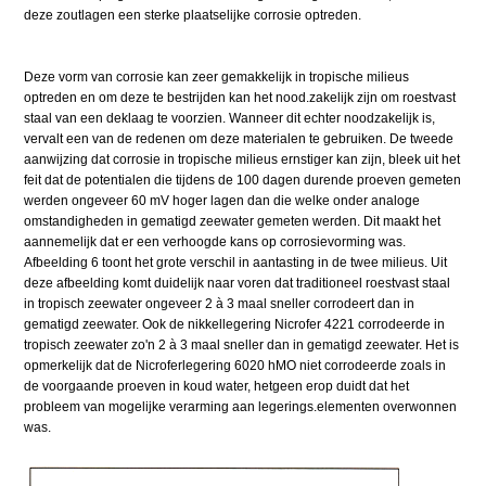
deze zoutlagen een sterke plaatselijke corrosie optreden.
Deze vorm van corrosie kan zeer gemakkelijk in tropische milieus
optreden en om deze te bestrijden kan het nood.zakelijk zijn om roestvast
staal van een deklaag te voorzien. Wanneer dit echter noodzakelijk is,
vervalt een van de redenen om deze materialen te gebruiken. De tweede
aanwijzing dat corrosie in tropische milieus ernstiger kan zijn, bleek uit het
feit dat de potentialen die tijdens de 100 dagen durende proeven gemeten
werden ongeveer 60 mV hoger lagen dan die welke onder analoge
omstandigheden in gematigd zeewater gemeten werden. Dit maakt het
aannemelijk dat er een verhoogde kans op corrosievorming was.
Afbeelding 6 toont het grote verschil in aantasting in de twee milieus. Uit
deze afbeelding komt duidelijk naar voren dat traditioneel roestvast staal
in tropisch zeewater ongeveer 2 à 3 maal sneller corrodeert dan in
gematigd zeewater. Ook de nikkellegering Nicrofer 4221 corrodeerde in
tropisch zeewater zo'n 2 à 3 maal sneller dan in gematigd zeewater. Het is
opmerkelijk dat de Nicroferlegering 6020 hMO niet corrodeerde zoals in
de voorgaande proeven in koud water, hetgeen erop duidt dat het
probleem van mogelijke verarming aan legerings.elementen overwonnen
was.