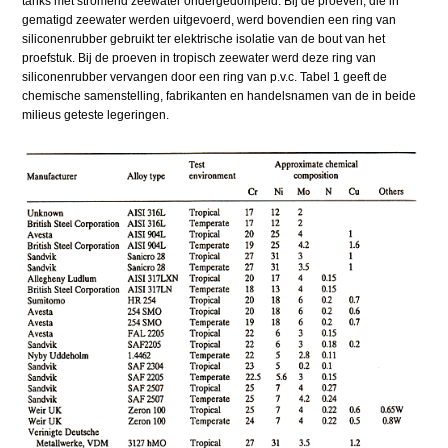
tanks met stromend zeewater ondergedompeld. Bij de proeven, die in
gematigd zeewater werden uitgevoerd, werd bovendien een ring van
siliconenrubber gebruikt ter elektrische isolatie van de bout van het
proefstuk. Bij de proeven in tropisch zeewater werd deze ring van
siliconenrubber vervangen door een ring van p.v.c. Tabel 1 geeft de
chemische samenstelling, fabrikanten en handelsnamen van de in beide
milieus geteste legeringen.