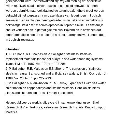
geëxposeerd werd. Samenvattend zijn wij van mening dat specifieke
typen roestvast staal met vertrouwen in gematigd zeewater kunnen
worden gebruikt, maar ook dat nodige terughou.dendheid moet worden
betracht bij het toepassen van deze klasse van legeringen in tropisch
zeewater. Een aantal pro.bleemgebieden is nu bekend en inmiddels is
ook vastge.steld dat het corrosieproces in tropische milieus aanzienlijk
sneller verloopt dan in gematigde milieus. Bovendien is bewezen dat
legeringen die in koelere gebieden niet cor.roderen dat wel kunnen doen
in tropisch zeewater.
Literatuur
1. E.B. Shone, R.E. Malpas en P. Gallagher, Stainless steels as
replacement materials for copper alloys in sea water handling systems,
Trans. I. Mar. E.,1987, Vol. 100, pp. 193-206.
2. P. Gallagher, R.E. Malpas en E.B. Shone, The corrosion of stainless
steels in natural, transported and artificial sea waters, British Cocrosion J.,
1988, Vol. 23, No. 4, pp. 229-233.
3. P. Gallagher, A. Nieuwhof en R.J.M. Tausk, Experiences with sea water
chlorination on copper alloys and stainless steels, Conf. on stainless
steels and chlorination, Brest, Frankrijk, mei 1991.
Het gepubliceerde werk is uitgevoerd in samenwerking tussen Shell
Research B.V. en Petroras, Petroleum Research Institute, Kuala Lumpur,
Maleisië.