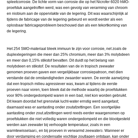
spleetcorrosie. De lichte vorm van corrosie die op het Nicrofer 6020 hMO-
proefstuk aangetroffen werd, was een gevolg van verarming van chroom
en niobium aan de oppervlakte van de legering. Dit was waarschijnlijk al
tijdens de fabricage van de legering gebeurd en wordt eerder als een
oplosbaar fabricageprobleem beschouwd dan als een tekortkoming van
de legering.
Het 254 SMO-materiaal bleek immuun te zijn voor corrosie, net zoals de
duplexlegeringen die meer dan 25% chromium, meer dan 3% molybdeen
en meer dan 0,15% stikstof bevatten. Dit duidt op het belang van
molybdeen en stikstof. De resultaten van de in tropisch zeewater
genomen proeven gaven een vergelijkbaar corrosiepatroon, met dien
verstande dat de omstandigheden zwaarder waren. De eerste aanwijzing
dat een tropisch milieu agressiever was, kwam al tijdens de eerste
proeven naar voren, toen bleek dat de methode waarbij de proefstukken
voor 90% ondergedompeld waren in een bad, niet kon worden gebruikt.
Dit kwam doordat het grensvlak lucht-water ernstig werd aangetast;
daarnaast was er aantasting onder zoutafzettingen. Een soortgelijke
aantasting onder zout.afzettingen werd reeds eerder waargenomen op
proefstukken die niet volledig waren ondergedompeld en die blootgesteld
werden aan zeewater bij verhoogde temperatuur, zoals in een
warmtewisselaar
, en bij proeven in verwarmd zeewater
. Wanneer er
1
3
door verdamping en condensatie vochtige zoutlagen ontstaan, kan onder