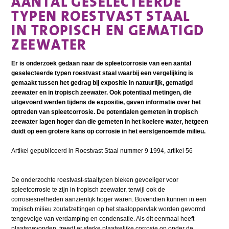
AANTAL GESELECTEERDE
TYPEN ROESTVAST STAAL
IN TROPISCH EN GEMATIGD
ZEEWATER
Er is onderzoek gedaan naar de spleetcorrosie van een aantal
geselecteerde typen roestvast staal waarbij een vergelijking is
gemaakt tussen het gedrag bij expositie in natuurlijk, gematigd
zeewater en in tropisch zeewater. Ook potentiaal metingen, die
uitgevoerd werden tijdens de expositie, gaven informatie over het
optreden van spleetcorrosie. De potentialen gemeten in tropisch
zeewater lagen hoger dan die gemeten in het koelere water, hetgeen
duidt op een grotere kans op corrosie in het eerstgenoemde milieu.
Artikel gepubliceerd in Roestvast Staal nummer 9 1994, artikel 56
De onderzochte roestvast-staaltypen bleken gevoeliger voor
spleetcorrosie te zijn in tropisch zeewater, terwijl ook de
corrosiesnelheden aanzienlijk hoger waren. Bovendien kunnen in een
tropisch milieu zoutafzettingen op het staaloppervlak worden gevormd
tengevolge van verdamping en condensatie. Als dit eenmaal heeft
plaatsgevonden, treedt er sterke plaatselijke corrosie op onder de