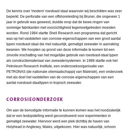
De kennis over 'modern' roestvast staal waarover wij beschikten was zeer
beperkt. De perforatie van een offshoreleiding bij Brunei, die ongeveer 1
jaar in gebruik was geweest, duidde erop dat de bewe.ringen van
sommige fabrikanten met voorzichtigheid tegemoetgetreden moesten
worden. Rond 1984 startte Shell Research een programma dat gericht
was op het vaststellen van corrosie-eigenschappen van een groot aantal
typen roestvast staal die met natuurlijk, gematigd zeewater in aanraking
kwamen. We hoopten op grond van deze informatie te komen tot een
zinvolle inschatting van het mogelijke gebruik van roestvast-staal.typen
als constructiemateriaal van zeewatersystemen. In 1988 startte ook het
Petroleum Research Institute, een onderzoeksorganisatie van
PETRONAS (de nationale oliemaatschappij van Maleisië), een onderzoek
met als doel het vaststellen van de corrosie-eigenschappen van een
aantal roestvast-staaltypen in tropisch zeewater.
CORROSIEONDERZOEK
Om aan de benodigde informatie te kunnen komen was het noodzakelijk
dat er een testopstelling werd geconstrueerd voor experimenten in
gematigd zeewater. Hiervoor werd een plek dichtbij de haven van
Holyhead in Anglesey, Wales, uitgekozen. Hier was natuurlijk, schoon