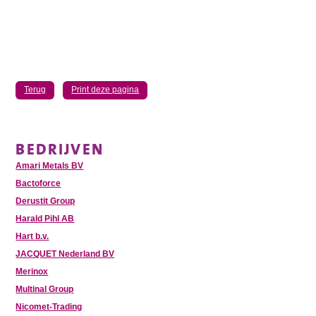
Terug
Print deze pagina
BEDRIJVEN
Amari Metals BV
Bactoforce
Derustit Group
Harald Pihl AB
Hart b.v.
JACQUET Nederland BV
Merinox
Multinal Group
Nicomet-Trading