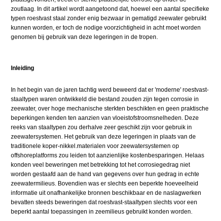
zoutlaag. In dit artikel wordt aangetoond dat, hoewel een aantal specifieke
typen roestvast staal zonder enig bezwaar in gematigd zeewater gebruikt
kunnen worden, er toch de nodige voorzichtigheid in acht moet worden
genomen bij gebruik van deze legeringen in de tropen.
Inleiding
In het begin van de jaren tachtig werd beweerd dat er 'moderne' roestvast-
staaltypen waren ontwikkeld die bestand zouden zijn tegen corrosie in
zeewater, over hoge mechanische sterkten beschikten en geen praktische
beperkingen kenden ten aanzien van vloeistofstroomsnelheden. Deze
reeks van staaltypen zou derhalve zeer geschikt zijn voor gebruik in
zeewatersystemen. Het gebruik van deze legeringen in plaats van de
traditionele koper-nikkel.materialen voor zeewatersystemen op
offshoreplatforms zou leiden tot aanzienlijke kostenbesparingen. Helaas
konden veel beweringen met betrekking tot het corrosiegedrag niet
worden gestaafd aan de hand van gegevens over hun gedrag in echte
zeewatermilieus. Bovendien was er slechts een beperkte hoeveelheid
informatie uit onafhankelijke bronnen beschikbaar en de naslagwerken
bevatten steeds beweringen dat roestvast-staaltypen slechts voor een
beperkt aantal toepassingen in zeemilieus gebruikt konden worden.