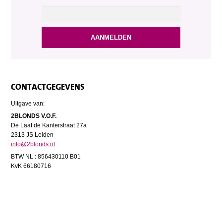
CONTACTGEGEVENS
Uitgave van:
2BLONDS V.O.F.
De Laat de Kanterstraat 27a
2313 JS Leiden
info@2blonds.nl
BTW NL : 856430110 B01
KvK 66180716