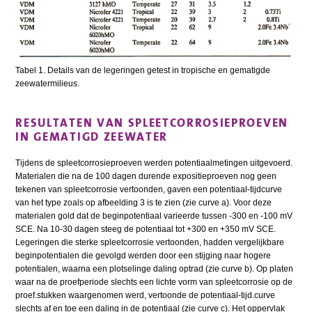
Tabel 1. Details van de legeringen getest in tropische en gematigde
zeewatermilieus.
RESULTATEN VAN SPLEETCORROSIEPROEVEN
IN GEMATIGD ZEEWATER
Tijdens de spleetcorrosieproeven werden potentiaalmetingen uitgevoerd.
Materialen die na de 100 dagen durende expositieproeven nog geen
tekenen van spleetcorrosie vertoonden, gaven een potentiaal-tijdcurve
van het type zoals op afbeelding 3 is te zien (zie curve a). Voor deze
materialen gold dat de beginpotentiaal varieerde tussen -300 en -100 mV
SCE. Na 10-30 dagen steeg de potentiaal tot +300 en +350 mV SCE.
Legeringen die sterke spleetcorrosie vertoonden, hadden vergelijkbare
beginpotentialen die gevolgd werden door een stijging naar hogere
potentialen, waarna een plotselinge daling optrad (zie curve b). Op platen
waar na de proefperiode slechts een lichte vorm van spleetcorrosie op de
proef.stukken waargenomen werd, vertoonde de potentiaal-tijd.curve
slechts af en toe een daling in de potentiaal (zie curve c). Het oppervlak